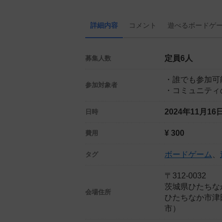
詳細内容
コメント
遊べる
ボード
ゲ
定員6人
募集人数
・誰でも参加可
参加対象者
・コミュニティ
2024年11月1
日時
¥ 300
費用
ボードゲーム
、
タグ
〒312-0032
茨城県ひたちな
会場住所
ひたちなか市津
市）