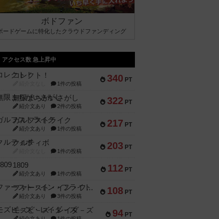
ボドファン
ボードゲームに特化したクラウドファンディング
アクセス数 急上昇中
コレクト！
340
PT
紹介文なし
1件の投稿
無限まちがいさがし
322
PT
紹介文あり
2件の投稿
ガルフストライク
217
PT
紹介文あり
1件の投稿
クルティボ
203
PT
紹介文なし
1件の投稿
1809
112
PT
紹介文あり
1件の投稿
ファースト・イン・フライト
108
PT
紹介文あり
3件の投稿
モズビ－ズ・レイダ－ズ
94
PT
紹介文あり
1件の投稿