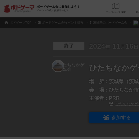
ボードゲーム会に参加しよう！
イベント作成・参加サービス
データベース
検
ボドゲーマTOP
ボードゲーム会/イベント情報
茨城県のボードゲーム会
2024
11
16
終了
年
月
日
ひたちなかゲ
場 所：
茨城県（茨城
会 場：
ひたちなか市
主催者：
PRR
ひたちなかゲ
参加する