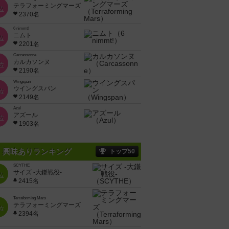
テラフォーミングマーズ
位
2370名
6 nimmt!
ニムト
位
2201名
Carcassonne
カルカソンヌ
位
2190名
Wingspan
ウイングスパン
位
2149名
Azul
アズール
位
1903名
興味ありランキング
トップ50
SCYTHE
サイズ -大鎌戦役-
位
2415名
Terraforming Mars
テラフォーミングマーズ
位
2394名