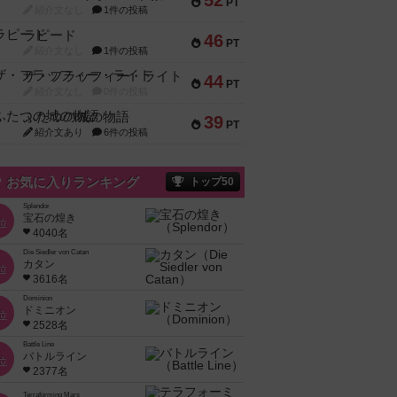
52
PT
紹介文なし
1件の投稿
ラピード
46
PT
紹介文なし
1件の投稿
ザ・フラッフィー・ライト
44
PT
紹介文なし
0件の投稿
ふたつの城の物語
39
PT
紹介文あり
6件の投稿
お気に入りランキング
トップ50
Splendor
宝石の煌き
位
4040名
Die Siedler von Catan
カタン
位
3616名
Dominion
ドミニオン
位
2528名
Battle Line
バトルライン
位
2377名
Terraforming Mars