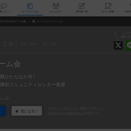
索
新着レビュー
ボードゲーム会
コミュニティ
掲示板一覧
カ
ひたちなかゲーム会
ひたちなかゲーム会
シェ
盛り上
土
09:30～20:00
曜日
ーム会
県ひたちなか市）
津田コミュニティセンター茶室
ーム会
参加および気になる！機能の利用には
気になる！
ボドゲーマへのログイン
が必要です。