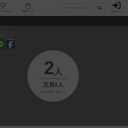
ログイン
フェ/店舗
人気ボードゲーム
通販ストア
アして
げよう
2
人
定員6人
（0人が気になる！）