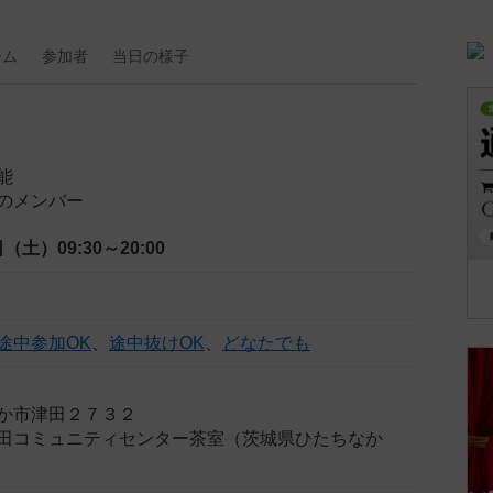
ーム
参加者
当日の
様子
能
のメンバー
6日（土）
09:30～20:00
途中参加OK
、
途中抜けOK
、
どなたでも
か市津田２７３２
田コミュニティセンター茶室（茨城県ひたちなか