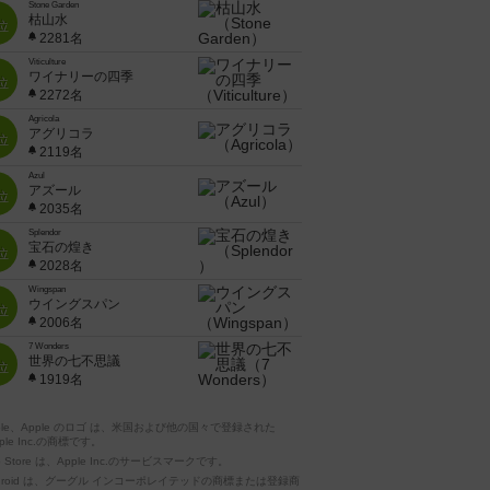
Stone Garden
枯山水
位
2281名
Viticulture
ワイナリーの四季
位
2272名
Agricola
アグリコラ
位
2119名
Azul
アズール
位
2035名
Splendor
宝石の煌き
位
2028名
Wingspan
ウイングスパン
位
2006名
7 Wonders
世界の七不思議
位
1919名
pple、Apple のロゴ は、米国および他の国々で登録された
ple Inc.の商標です。
p Store は、Apple Inc.のサービスマークです。
ndroid は、グーグル インコーポレイテッドの商標または登録商