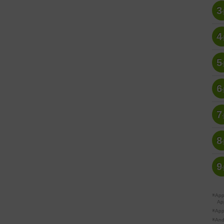
3
4
5
6
7
8
9
※A
Ap
※Ap
※A