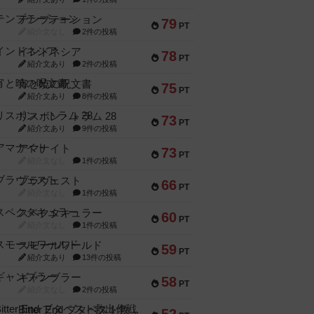
テンプテーション
79
PT
紹介文なし
2件の投稿
インドネシア
78
PT
紹介文あり
2件の投稿
宵と暁の呪文書
75
PT
紹介文あり
8件の投稿
リスボン・トラム 28
73
PT
紹介文あり
9件の投稿
アマナイト
73
PT
紹介文なし
1件の投稿
ブラヴェスト
66
PT
紹介文なし
1件の投稿
スペクタキュラー
60
PT
紹介文なし
1件の投稿
スモールワールド
59
PT
紹介文あり
13件の投稿
ギャンブラー
58
PT
紹介文なし
2件の投稿
Bitter End ブタペスト救出作戦