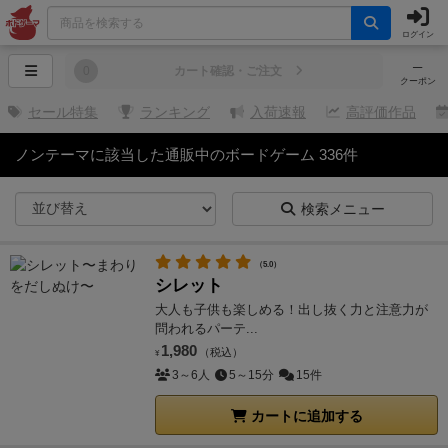
ログイン
─
0
カート確認・ご注文
クーポン
セール特集
ランキング
入荷速報
高評価作品
ノンテーマに該当した通販中のボードゲーム 336件
検索メニュー
（5.0）
シレット
大人も子供も楽しめる！出し抜く力と注意力が
問われるパーテ...
1,980
（税込）
¥
3～6人
5～15分
15件
カートに追加する