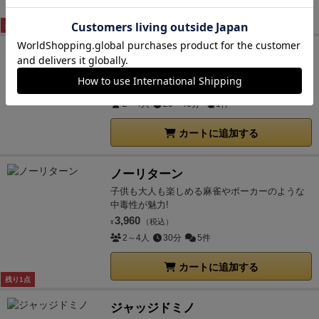
カートに追加する
残り2点
業アウト
自分で決めろ、背負う業。
3,300
（税込）
¥
2～4人
20～40分
1件
カートに追加する
ノーリターン
子供も大人も楽しめる麻雀やポーカーのような
中毒性が魅力!
3,960
（税込）
¥
2～4人
30分
5件
カートに追加する
残り1点
ジャッジドミノ