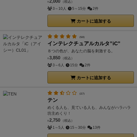
2,000
（税込）
¥
3～10人
5～15分
2件
カートに追加する
（5.0）
インテレクチュアルカルタ”iC”
８つの色が、あなたの脳を刺激する。
3,850
（税込）
¥
3～6人
15分
2件
カートに追加する
（2.7）
テン
めくる人も、見ている人も、みんながハラハラ
坊主めくり！
2,750
（税込）
¥
1～5人
15～30分
13件