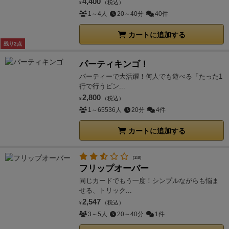
4,400
（税込）
¥
1～4人
20～40分
40件
カートに追加する
残り2点
パーティキンゴ！
パーティーで大活躍！何人でも遊べる「たった1
行で行うビン...
2,800
（税込）
¥
1～65536人
20分
4件
カートに追加する
（2.8）
フリップオーバー
同じカードでもう一度！シンプルながらも悩ま
せる、トリック...
2,547
（税込）
¥
3～5人
20～40分
1件