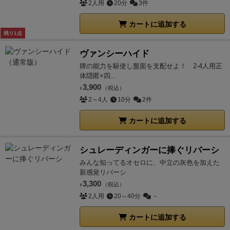
2人用
20分
3件
カートに追加する
残り1点
ヴァンシーハイド
牌の能力を駆使し盤面を支配せよ！ 2-4人用正
体隠匿×四...
3,900
（税込）
¥
2～4人
10分
2件
カートに追加する
シュレーディンガーに捧ぐリバーシ
みんな知ってるオセロに、中立の灰色を加えた
新感覚リバーシ
3,300
（税込）
¥
2人用
20～40分
－
カートに追加する