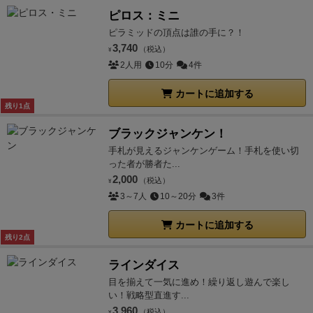
ピロス：ミニ
ピラミッドの頂点は誰の手に？！
3,740
（税込）
¥
2人用
10分
4件
カートに追加する
残り1点
ブラックジャンケン！
手札が見えるジャンケンゲーム！手札を使い切
った者が勝者た...
2,000
（税込）
¥
3～7人
10～20分
3件
カートに追加する
残り2点
ラインダイス
目を揃えて一気に進め！繰り返し遊んで楽し
い！戦略型直進す...
3,960
（税込）
¥