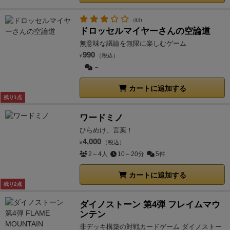
（3.3）
ドロッセルマイヤーさんの空論道
無意味な議論を無限に楽しむゲーム
990
（税込）
¥
－
カートに追加する
残り1点
ワードミノ
ひらめけ、言葉！
4,000
（税込）
¥
2～4人
10～20分
5件
カートに追加する
残り2点
ダイノストーン 第4弾 フレイムマウ
ンテン
非デッキ構築の対戦カードゲーム ダイノストー