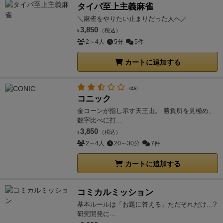
タイパ至上主義麻雀
＼麻雀をやりたい止まりだった人へ／
3,850
（税込）
¥
2～4人
5分
5件
カートに追加する
（2.6）
コニック
金コーンが指し示す天王山。 勝負所を見極め、
数字比べに打...
3,850
（税込）
¥
2～4人
20～30分
7件
カートに追加する
コミカルミッション
基本ルールは「お題に答える」ただそれだけ…?
研究開発に...