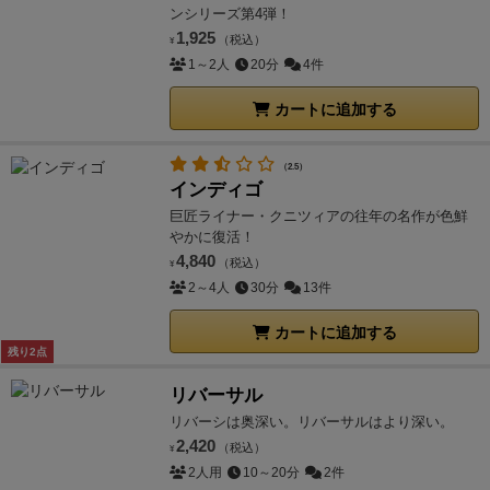
ンシリーズ第4弾！
1,925
（税込）
¥
1～2人
20分
4件
カートに追加する
（2.5）
インディゴ
巨匠ライナー・クニツィアの往年の名作が色鮮
やかに復活！
4,840
（税込）
¥
2～4人
30分
13件
カートに追加する
残り2点
リバーサル
リバーシは奥深い。リバーサルはより深い。
2,420
（税込）
¥
2人用
10～20分
2件