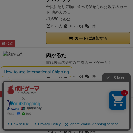
全員に配り昇順に並べて伏せられた数字のカー
ド 他の人の...
1,650
（税込）
¥
2～6人
10～30分
1件
カートに追加する
残り2点
肉かるた
前代未聞の奇妙な生肉カードゲーム！
1,500
（税込）
¥
2～5人
10～15分
1件
カートに追加する
残り2点
モックワード
みんなでワードを回し書き！コトバもどき連想
ワードゲーム！！
2,800
（税込）
¥
4～6人
20～30分
2件