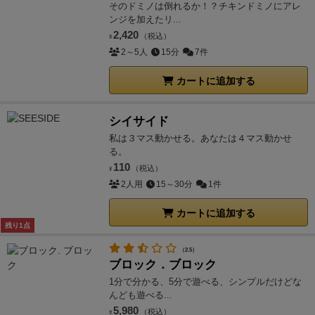
そのドミノは倒れるか！？チキンドミノにアレ
ンジを加えたリ...
2,420
（税込）
¥
2～5人
15分
7件
カートに追加する
シイサイド
私は３マス動かせる。あなたは４マス動かせ
る。
110
（税込）
¥
2人用
15～30分
1件
カートに追加する
残り1点
（2.5）
ブロック．ブロック
1分で分かる、5分で遊べる、シンプルだけどな
んども遊べる...
5,980
（税込）
¥