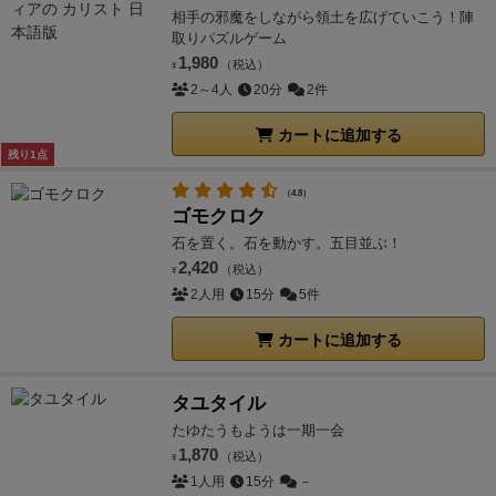
相手の邪魔をしながら領土を広げていこう！陣
取りパズルゲーム
1,980
（税込）
¥
2～4人
20分
2件
カートに追加する
残り1点
（4.8）
ゴモクロク
石を置く。石を動かす。五目並ぶ！
2,420
（税込）
¥
2人用
15分
5件
カートに追加する
タユタイル
たゆたうもようは一期一会
1,870
（税込）
¥
1人用
15分
－