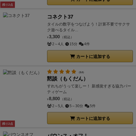
残り2点
コネクト37
タイルの数字をつなげよう！計算不要でサクサ
ク遊べるタイル...
3,300
（税込）
¥
2～4人
15分
4件
カートに追加する
（5.0）
黙談（もくだん）
すれちがうって楽しー！ 新感覚すぎる協力パー
ティゲーム
8,800
（税込）
¥
2～5人
5～30分
5件
カートに追加する
残り2点
バウンス・オフ！