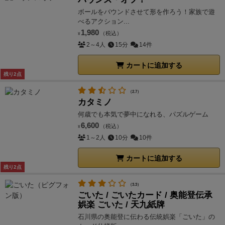
ボールをバウンドさせて形を作ろう！家族で遊
べるアクション...
1,980
（税込）
¥
2～4人
15分
14件
カートに追加する
残り2点
（2.7）
カタミノ
何歳でも本気で夢中になれる、パズルゲーム
6,600
（税込）
¥
1～2人
10分
10件
カートに追加する
残り2点
（3.3）
ごいた / ごいたカード / 奥能登伝承
娯楽 ごいた / 天九紙牌
石川県の奥能登に伝わる伝統娯楽「ごいた」の