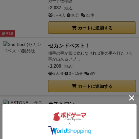
カード仕様版
2,037
（税込）
¥
3～4人
30分
21件
カートに追加する
残り1点
セカンドベスト！
相手の手が気に食わなければ別の手を打たせる
事が出来るアブ...
1,200
（税込）
¥
2人用
3～15分
8件
カートに追加する
ラストワン
目的の１枚を最後に残すために全てを懸けるト
リテ
112
（税込）
¥
2人用
20～30分
－