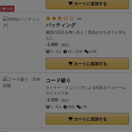
カートに追加する
残り1点
（2.9）
バッティング
魅惑の宝石を奪い合え！思惑がかち合うと何も
なし
1,980
（税込）
¥
2～6人
15～25分
14件
カートに追加する
コード破り
ライナー・クニツィアによる同名ダイスゲーム
のリメイク作
2,420
（税込）
¥
1～6人
30分
7件
カートに追加する