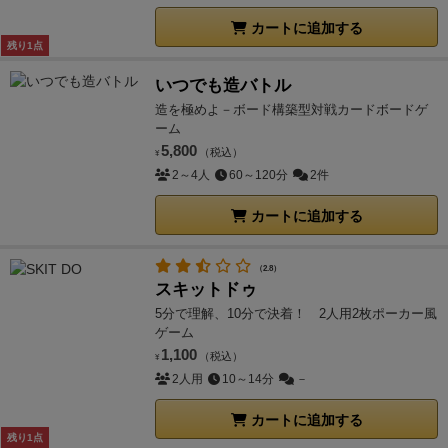
カートに追加する
残り1点
いつでも造バトル
造を極めよ－ボード構築型対戦カードボードゲ
ーム
5,800
（税込）
¥
2～4人
60～120分
2件
カートに追加する
（2.8）
スキットドゥ
5分で理解、10分で決着！ 2人用2枚ポーカー風
ゲーム
1,100
（税込）
¥
2人用
10～14分
－
カートに追加する
残り1点