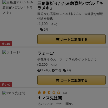
三角形折りたたみ教育的パズル「キ
ラメキ」
園児から高学年レベル別パズル 未経験な感動
体験を提供
1,100
（税込）
¥
1件
カートに追加する
残り2点
ラミー17
手札をそろえ、ボーナス点をゲットしよう
2,200
（税込）
¥
2～6人
20分
7件
カートに追加する
残り2点
（2.6）
１マス先は闇
そのマスは、光か、闇か。