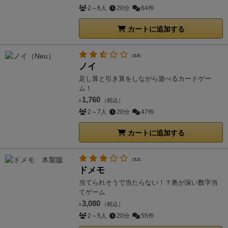
2～6人
20分
64件
カートに追加する
（2.8）
ノイ
足し算と引き算をしながら遊べるカードゲー
ム！
1,760
（税込）
¥
2～7人
20分
47件
カートに追加する
（3.2）
ドメモ
当てられそうで当たらない！？奥が深い数字当
てゲーム
3,080
（税込）
¥
2～5人
20分
55件