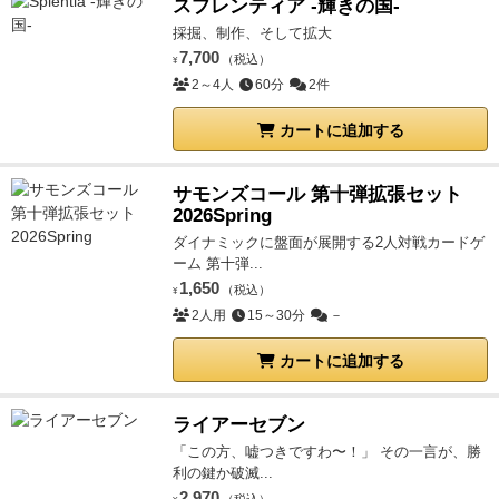
スプレンティア -輝きの国-
採掘、制作、そして拡大
7,700
（税込）
¥
2～4人
60分
2件
カートに追加する
サモンズコール 第十弾拡張セット
2026Spring
ダイナミックに盤面が展開する2人対戦カードゲ
ーム 第十弾...
1,650
（税込）
¥
2人用
15～30分
－
カートに追加する
ライアーセブン
「この方、嘘つきですわ〜！」 その一言が、勝
利の鍵か破滅...
2,970