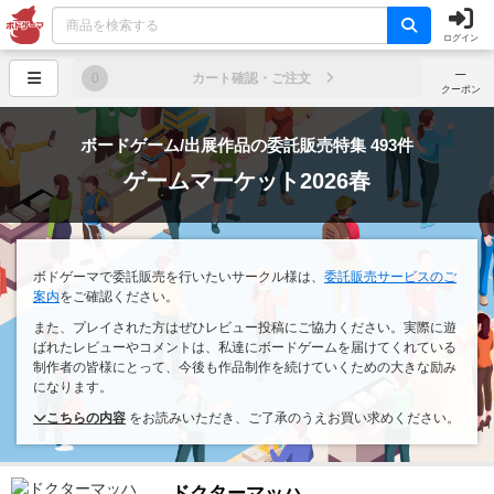
ログイン
─
0
カート確認・ご注文
クーポン
ボードゲーム/出展作品の委託販売特集 493件
ゲームマーケット2026春
ボドゲーマで委託販売を行いたいサークル様は、
委託販売サービスのご
案内
をご確認ください。
また、プレイされた方はぜひレビュー投稿にご協力ください。実際に遊
ばれたレビューやコメントは、私達にボードゲームを届けてくれている
制作者の皆様にとって、今後も作品制作を続けていくための大きな励み
になります。
こちらの内容
をお読みいただき、ご了承のうえお買い求めください。
ドクターマッハ