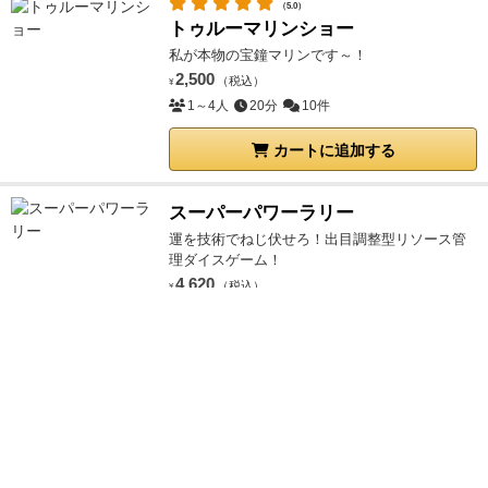
（5.0）
トゥルーマリンショー
私が本物の宝鐘マリンです～！
2,500
（税込）
¥
1～4人
20分
10件
カートに追加する
スーパーパワーラリー
運を技術でねじ伏せろ！出目調整型リソース管
理ダイスゲーム！
4,620
（税込）
¥
2～4人
30～45分
1件
カートに追加する
残り1点
（2.8）
こっちよネコちゃん / 猫との距離
ライバルを出し抜いて、ギリギリまでネコちゃ
んに近づこう！