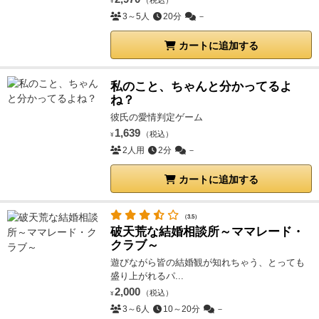
（税込）
¥
3～5人
20分
－
カートに追加する
私のこと、ちゃんと分かってるよ
ね？
彼氏の愛情判定ゲーム
1,639
（税込）
¥
2人用
2分
－
カートに追加する
（3.5）
破天荒な結婚相談所～ママレード・
クラブ～
遊びながら皆の結婚観が知れちゃう、とっても
盛り上がれるパ...
2,000
（税込）
¥
3～6人
10～20分
－