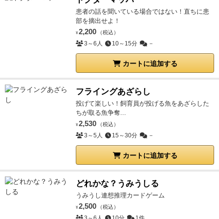
患者の話を聞いている場合ではない！直ちに患
部を摘出せよ！
2,200
（税込）
¥
3～6人
10～15分
－
カートに追加する
フライングあざらし
投げて楽しい！飼育員が投げる魚をあざらした
ちが取る魚争奪...
2,530
（税込）
¥
3～5人
15～30分
－
カートに追加する
どれかな？うみうしる
うみうし連想推理カードゲーム
2,500
（税込）
¥
3～6人
10分
1件