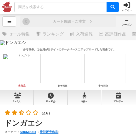
ログイン
─
0
カート確認・ご注文
クーポン
セール特集
ランキング
入荷速報
高評価作品
「参考画像」は会員が当サイトのデータベースにアップロードした画像です。
当商品
参考画像
参考画像
2～5人
10～15分
9歳～
2024年～
（2.6）
ドンガエシ
メーカー：
SHUNROID
（
委託販売作品
）