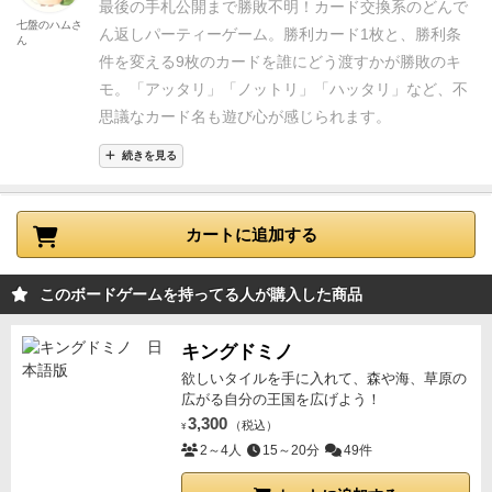
最後の手札公開まで勝敗不明！
カード交換系のどんで
七盤のハムさ
ん返しパーティーゲーム。
勝利カード1枚と、勝利条
ん
件を変える9枚のカードを誰にどう渡すかが勝敗のキ
モ。
「アッタリ」「ノットリ」「ハッタリ」など、不
思議なカード名も遊び心が感じられます。
続きを見る
カートに追加する
このボードゲームを持ってる人が購入した商品
キングドミノ
欲しいタイルを手に入れて、森や海、草原の
広がる自分の王国を広げよう！
3,300
（税込）
¥
2～4人
15～20分
49件