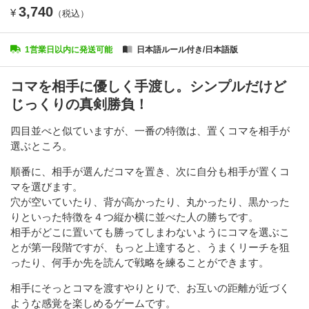
3,740
¥
（税込）
1営業日以内に発送可能
日本語ルール付き/日本語版
コマを相手に優しく手渡し。シンプルだけど
じっくりの真剣勝負！
四目並べと似ていますが、一番の特徴は、置くコマを相手が
選ぶところ。
順番に、相手が選んだコマを置き、次に自分も相手が置くコ
マを選びます。
穴が空いていたり、背が高かったり、丸かったり、黒かった
りといった特徴を４つ縦か横に並べた人の勝ちです。
相手がどこに置いても勝ってしまわないようにコマを選ぶこ
とが第一段階ですが、もっと上達すると、うまくリーチを狙
ったり、何手か先を読んで戦略を練ることができます。
相手にそっとコマを渡すやりとりで、お互いの距離が近づく
ような感覚を楽しめるゲームです。