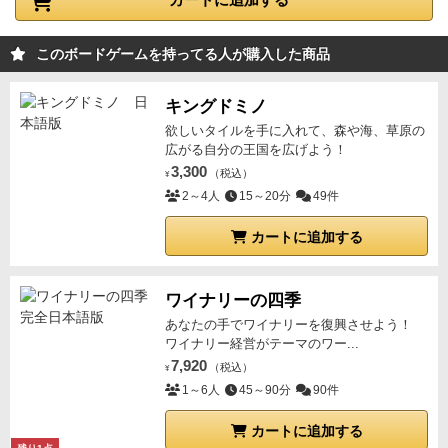
ん。
『高さはそろっていないけど、色が揃ってい
る』、『高さも色もそろっていないけど、丸型で揃っ
ている』等、勝利条件が多く、気を付けていても最後
このボードゲームを持ってる人が購入した商品
の最後にやられてしまうことも多々あります。
また、
普通にコマを選んで並べられるわけではありません。
キングドミノ
これらは、【相手が選んだコマを置いていかなければ
欲しいタイルを手に入れて、森や海、草原の
広がる自分の王国を広げよう！
ならない】ルールになっています。
相手からコマを受
3,300
（税込）
け取る ⇒ コマを置く ⇒ 相手にコマを渡す ⇒ 相手が
¥
2～4人
15～20分
49件
コマを置く ⇒ 相手からコマを受け取る…の繰り返し
になります。
そのため、後々条件が詰んできて、あ
カートに追加する
っ！と思ったときにはすでに遅く、自ら相手の勝ちに
なるコマを渡さなくてはならないことも。くやしさ倍
ワイナリーの四季
増です。
5歳の息子もルールは理解できてやっていま
あなたの手でワイナリーを復興させよう！
す。
ただ、勝利条件すべてに目を光らせるのは難しい
ワイナリー経営がテーマのワー...
ようで、少し手加減が必要でした。
木製のコマも美し
7,920
（税込）
¥
く、触りたくなります。このコマをいじりたくてゲー
1～6人
45～90分
90件
ムを始めることもあるくらいです。
カートに追加する