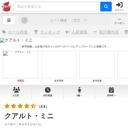
ログイン
─
0
カート確認・ご注文
クーポン
セール特集
ランキング
入荷速報
高評価作品
「参考画像」は会員が当サイトのデータベースにアップロードした画像です。
当商品
参考画像
参考画像
2人用
20分前後
6歳～
2009年～
（4.6）
クアルト・ミニ
メーカー：キャストジャパン