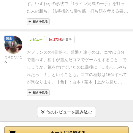
す。いずれかの形状で『1ライン完成の一手』を打っ
た人の勝ち。
詰将棋的な勝ち筋・打ち筋を考える要素
はありますが、個人的にガチにやるもんではないもの
続きを見る
だと思いました。
たぶん必勝法があるけど、パターン
計算には時間が掛かるので、長考しようとしたらいく
国王
レビュー
273名
が参考
らでも出来るやつです。
『あちゃー見落としてた！』
って感じで負けても勝ってもどちらでもーな感じで遊
おフランスの4目並べ。普通と違うのは、コマは自分
ぶのが程よいかと思います。
ねりまだいこ
で選べず、相手が選んだコマでゲームをすること、で
ん
しょうか。気を付けていたのに最後に「…あっ…やら
れたっ…！」ということも。
コマの種類は16個すべて
が異なります。
【色】：白木 / 茶木
【上から見た
形】：●（丸） / ■（四角）
【上から見て穴の有無】：
続きを見る
◎（真ん中に穴） / 〇（穴無し）
【高さ】：高い / 低
い
ボードには16か所くぼみがあり、そこにコマをセッ
トしていき、上記の条件のどれかが揃った状態で縦・
他のレビューを読み込む
横・斜めのどこか一列をそろえれば勝ちになります。
揃ったときは「クアルト！」と宣言しないといけませ
カートに追加する