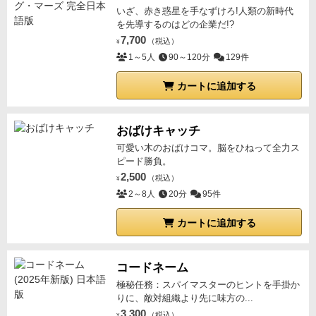
いざ、赤き惑星を手なずけろ!人類の新時代
を先導するのはどの企業だ!?
7,700
（税込）
¥
1～5人
90～120分
129件
カートに追加する
おばけキャッチ
可愛い木のおばけコマ。脳をひねって全力ス
ピード勝負。
2,500
（税込）
¥
2～8人
20分
95件
カートに追加する
コードネーム
極秘任務：スパイマスターのヒントを手掛か
りに、敵対組織より先に味方の...
3,300
（税込）
¥