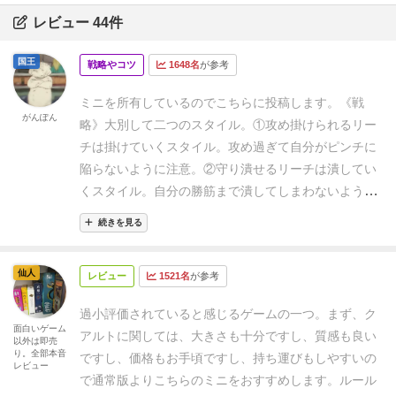
レビュー 44件
国王
戦略やコツ
1648名
が参考
ミニを所有しているのでこちらに投稿します。
《戦
がんぽん
略》
大別して二つのスタイル。
①攻め
掛けられるリー
チは掛けていくスタイル。
攻め過ぎて自分がピンチに
陥らないように注意。
②守り
潰せるリーチは潰してい
くスタイル。
自分の勝筋まで潰してしまわないように
注意。
《コツ》
〈全般〉
・反対条件の同時リーチに注
続きを見る
意。例えば、○と□を同時にリーチさせてしまうと何を
渡しても詰みます。
・全て反対条件の駒は極力同じラ
仙人
レビュー
1521名
が参考
インに置かない。クアルトが成立しにくくなりま
す。
・駒を選ぶ時は、クアルトはできないけど、盤面
過小評価されていると感じるゲームの一つ。まず、ク
のリーチが増えそうな駒を選ぶ。
〈序盤〉リーチがで
面白いゲーム
アルトに関しては、大きさも十分ですし、質感も良い
以外は即売
きるまで
・スタイルに合わせフィーリングで置きま
り。全部本音
ですし、価格もお手頃ですし、持ち運びもしやすいの
レビュー
す。クアルトを見据え同じ条件でラインを揃えたい。
で通常版よりこちらのミニをおすすめします。
ルール
〈中盤〉リーチを掛けたり潰したり
・リーチを掛ける