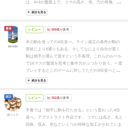
は、4×4の盤面上で、コマの高さ、色、穴の有無、形
時は2,3条件同時に掛ける。
・リーチを潰す時は同時に
のどれかで一列揃えたら勝ち。上級ルールでは上記条
リーチを掛ける。反対条件のリーチを潰しつつ掛ける
続きを見る
件で四角（2×2）を作っても勝ちです。
単純なゲーム
と気持ち良いです。
・リーチ潰しに躍起になり反対条
に見えて、相手にコマを置かせる、つまり「ハメ込ん
件リーチを掛けてしまわないように注意。
〈終盤〉空
勇者
レビュー
569名
が参考
でやろう」という気持ちで勝利を目指すのですが、少
マスが6以下くらい
・自分が置く時、残りの駒でクア
し気を抜くと逆にやられるくらい頭を使います。た
ルトされるリーチがあったらそこを潰す。
・最後
木の駒を使っての4目並べ。
ライン成立の条件が駒の
だ、その頭の使い方が、使いすぎて疲れる類ではな
MIYABI
に、、、詰んでしまったらいくら長考しても同じで
形状により8通りもある。
そしてなにより自分が置く
く、楽しんで頭を使う感じなんです。相手が置くコマ
す。もう1プレイで楽しみましょう！
駒は相手が選んで渡すという不条理。
これらのルール
の位置や動作から、「もしかしてこの条件気づいてな
で16マスの盤面を思考と集中力がぶつかり合う。
一度
いのか…？」という読みをするのも楽しい。
本当に奥
プレイするとこのゲームに対してただの4目並べとは
深く、楽しい。初めてやる人もすぐに楽しめる。フラ
呼べなくなると思います。
ンス産のオシャレなゲームなので、薄暗くしてハイボ
続きを見る
ール飲みながら、ナッツやチョコレートを小皿に置き
ながら楽しむとオシャレなムードにできるのも◎。巾
国王
レビュー
302名
が参考
着、コマ、盤面も本当に素敵で、私が大好きなゲー
ム。持ってない人は買いです。奥さんや友達や、仲い
手番では『相手に駒を打たせる』という変わった4目
ぽっくり
い人とお酒を飲みながらぜひ！(^o^)
並べ。アブストラクト作品です。
コマには高さ、丸と
四角、窪み、色などいくつか特殊な加工がされていま