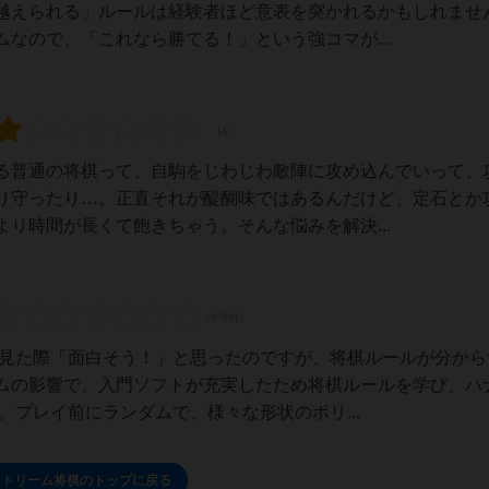
越えられる」ルールは経験者ほど意表を突かれるかもしれませ
なので、「これなら勝てる！」という強コマが...
る普通の将棋って、自駒をじわじわ敵陣に攻め込んでいって、
り守ったり…。正直それが醍醐味ではあるんだけど、定石とか
り時間が長くて飽きちゃう。そんな悩みを解決...
を見た際「面白そう！」と思ったのですが、将棋ルールが分から
ムの影響で、入門ソフトが充実したため将棋ルールを学び、ハ
。プレイ前にランダムで、様々な形状のポリ...
ストリーム将棋のトップに戻る