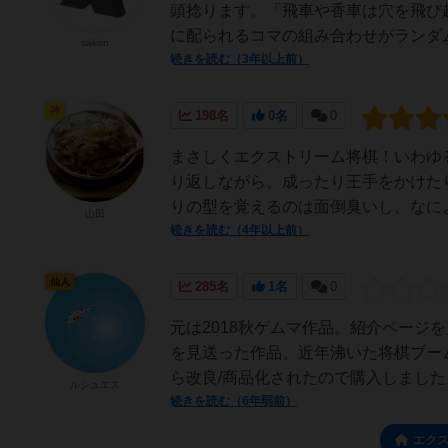
頭捻ります。「飛車や香車は穴を飛び
に配られるコマの組み合わせがランダム
sakon
続きを読む（3年以上前）
神
198名
0名
0
まさしくエクストリーム将棋！いわゆ
り返しながら、成ったり王手をかけた
りの型を覚えるのは面倒臭いし、なによ
山田
続きを読む（4年以上前）
仙人
285名
1名
0
元は2018秋ゲムマ作品。紹介ページ
を見送った作品。近年沸いた将棋ブー
ら改良/商品化されたので購入しました
ルシュエス
続きを読む（6年弱前）
エク