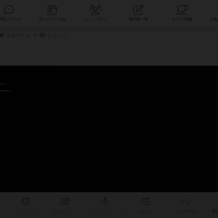
索
新着レビュー
ボードゲーム会
コミュニティ
掲示板一覧
作品データ
レビュー
年～
リプレイ
日記
戦略
・コツ
ルール
/インスト
掲示板
拡張/関連
作
次