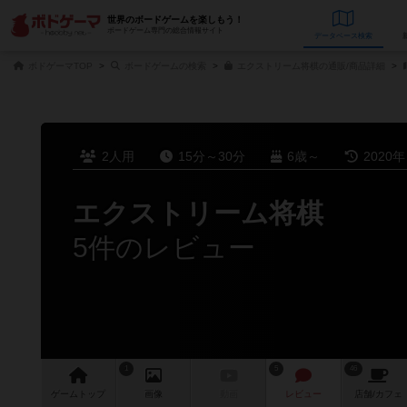
世界のボードゲームを楽しもう！
ボードゲーム専門の総合情報サイト
データベース
検
ボドゲーマTOP
ボードゲームの検索
エクストリーム将棋の通販/商品詳細
2人用
15分～30分
6歳～
2020
エクストリーム将棋
5件のレビュー
1
5
46
ゲーム
トップ
画像
動画
レビュー
店舗/
カフェ