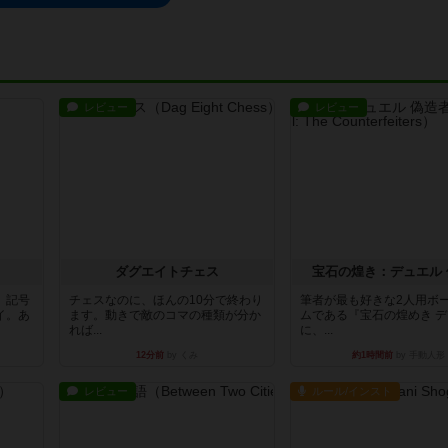
レビュー
レビュー
ダグエイトチェス
宝石の煌き：デュエル 
。記号
チェスなのに、ほんの10分で終わり
筆者が最も好きな2人用ボ
イ。あ
ます。動きで敵のコマの種類が分か
ムである『宝石の煌めき 
れば...
に、...
12分前
by くみ
約1時間前
by 手動人形
レビュー
ルール/インスト