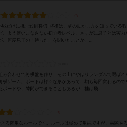
盤戦だけに挑む変則将棋!!将棋は、駒の動かし方を知っている
ど、よう使いこなさない初心者レベル。さすがに息子とは実力
、何度息子の「待った」を聞いたことか。...
組み合わせて将棋盤を作り、その上にやはりランダムで選ばれ
将棋ゲーム。ボードは様々な形があって、駒も毎回変わるので
ボードや、隙間ができることもあるが、桂は飛...
できる簡単なルールです。ルールは極めて単純ですが、実際や