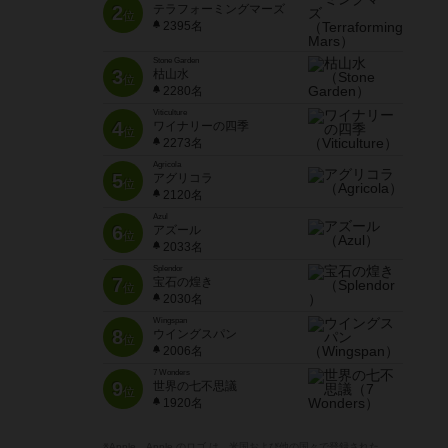
2
テラフォーミングマーズ
位
2395名
Stone Garden
3
枯山水
位
2280名
Viticulture
4
ワイナリーの四季
位
2273名
Agricola
5
アグリコラ
位
2120名
Azul
6
アズール
位
2033名
Splendor
7
宝石の煌き
位
2030名
Wingspan
8
ウイングスパン
位
2006名
7 Wonders
9
世界の七不思議
位
1920名
※Apple、Apple のロゴ は、米国および他の国々で登録された