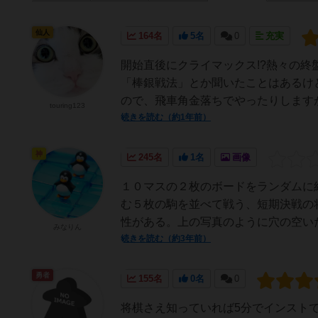
仙人
164名
5名
0
充実
開始直後にクライマックス!?熱々の終
「棒銀戦法」とか聞いたことはあるけ
ので、飛車角金落ちでやったりしますが
touring123
続きを読む（約1年前）
神
245名
1名
画像
１０マスの２枚のボードをランダムに
む５枚の駒を並べて戦う、短期決戦の
性がある。上の写真のように穴の空いた
みなりん
続きを読む（約3年前）
勇者
155名
0名
0
将棋さえ知っていれば5分でインスト