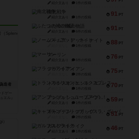
PT
紹介文あり
1件の投稿
南北戦争
91
PT
紹介文あり
1件の投稿
ふたつの城の物語
91
PT
紹介文あり
6件の投稿
ノームズ・アット・ナイト
88
PT
紹介文なし
1件の投稿
マーリン
76
PT
紹介文あり
6件の投稿
フラットアイアン
75
PT
紹介文なし
2件の投稿
トランスオリエント・エクスプレス
70
偽造者
PT
紹介文なし
1件の投稿
ードゲー
アンブッシュ！：ムーブアウト！
デュエル』
59
PT
紹介文あり
1件の投稿
キャプテン・フリップ：イスラ・ボンバ
51
PT
紹介文なし
2件の投稿
ガルフストライク
46
PT
紹介文あり
1件の投稿