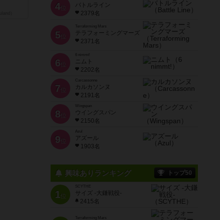
4
バトルライン
位
2379名
land）
Terraforming Mars
5
テラフォーミングマーズ
位
2371名
6 nimmt!
6
ニムト
位
2202名
Carcassonne
7
カルカソンヌ
位
2191名
Wingspan
8
ウイングスパン
位
2150名
Azul
9
アズール
位
1903名
興味ありランキング
トップ50
SCYTHE
1
サイズ -大鎌戦役-
位
2415名
Terraforming Mars