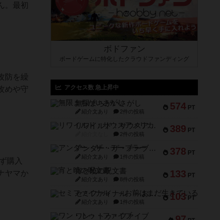
ん。最初
ボドファン
ボードゲームに特化したクラウドファンディング
攻防を繰
アクセス数 急上昇中
攻めや守
無限まちがいさがし
574
PT
紹介文あり
2件の投稿
リワイルド：サウスアメリカ
389
PT
紹介文なし
2件の投稿
アンダー・ザ・テーブラー
378
PT
紹介文あり
1件の投稿
ず購入
宵と暁の呪文書
133
ナヤマか
PT
紹介文あり
8件の投稿
セミファイナル ～お前はまだ生きている～
103
PT
紹介文あり
1件の投稿
ワン・トゥ・ファイブ
97