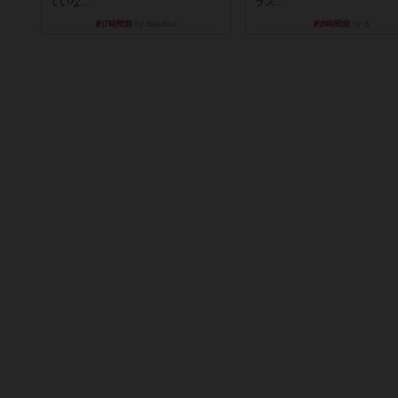
ていな...
ラス...
約7時間前
by daisdice
約8時間前
by S