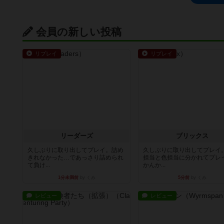
会員の新しい投稿
リプレイ
リプレイ
リーダーズ
ブリックス
久しぶりに取り出してプレイ。詰め
久しぶりに取り出してプレイ
きれなかった…であっさり詰められ
担当と色担当に分かれてプレ
て負け...
かんか...
1分未満前
by くみ
5分前
by くみ
レビュー
レビュー