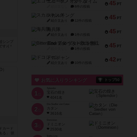
エコーズ・オブ・タイム
45
PT
紹介文なし
8件の投稿
スカルキング
45
PT
紹介文あり
12件の投稿
海兵隊
45
PT
紹介文あり
1件の投稿
超シンプ
Bitter End ブタペスト救出作戦
45
す♪(＾
PT
紹介文なし
1件の投稿
ドコジャン
42
く
PT
紹介文あり
10件の投稿
お気に入りランキング
トップ50
Splendor
1
宝石の煌き
位
4041名
Die Siedler von Catan
2
カタン
位
3616名
Dominion
3
ドミニオン
位
ドカード
2530名
ある」 状
Battle Line