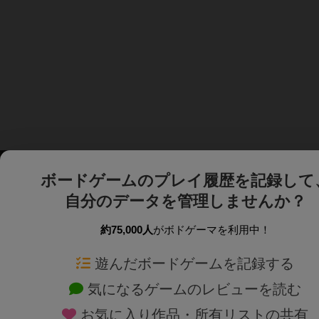
ボードゲームのプレイ履歴を記録して
自分のデータを管理しませんか？
約75,000人
がボドゲーマを利用中！
ボドゲーマTOP
ボードゲーム通販
遊んだボードゲームを記録する
気になるゲームのレビューを読む
ボードゲームを検索する
新作・再入荷情報
お気に入り作品・所有リストの共有
ボードゲームの新着レビュー
定番ボードゲームの通販