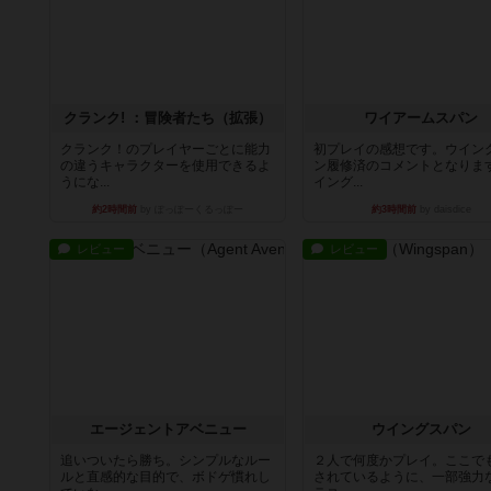
クランク! ：冒険者たち（拡張）
ワイアームスパン
クランク！のプレイヤーごとに能力
初プレイの感想です。ウイン
の違うキャラクターを使用できるよ
ン履修済のコメントとなりま
うにな...
イング...
約2時間前
by ぽっぽーくるっぽー
約3時間前
by daisdice
レビュー
レビュー
エージェントアベニュー
ウイングスパン
追いついたら勝ち。シンプルなルー
２人で何度かプレイ。ここで
ルと直感的な目的で、ボドゲ慣れし
されているように、一部強力な