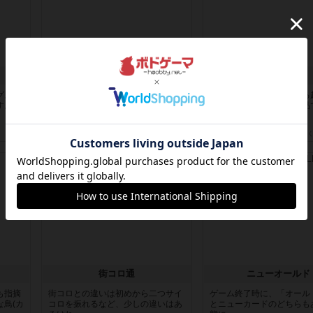
ふたつの街の物語
ざりかに将棋
グスパ
タイルを4×4で並べて街づくりしま
３種類の駒だけが登場する
す。ウ
す。ただし、街は各プレイヤーの間
ルな将棋系ゲーム入門作品で
にあ...
＾)...
約7時間前
by ジェイとと
約7時間前
by あんちっ
レビュー
戦略やコツ
街コロ通
ニューオールド
も指摘
街コロとの違いは初めから二つサイ
ゲーム終了時に、「オール
鳥(カ
コロを振れるなど、少しの違いはあ
とニューカードのどちらも