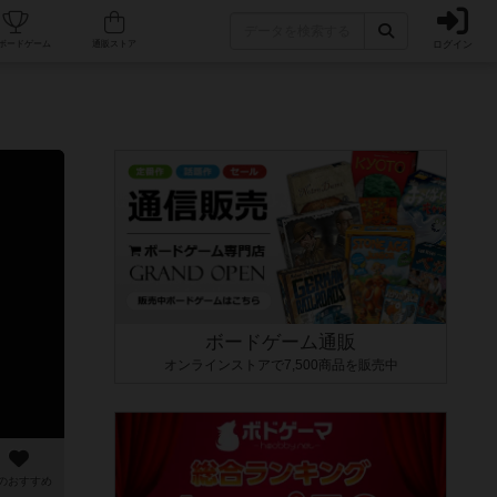
ログイン
カフェ/店舗
人気ボードゲーム
通販ストア
ボードゲーム通販
オンラインストアで7,500商品を販売中
のおすすめ