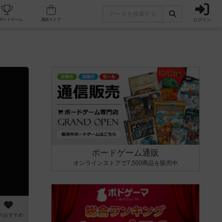
ログイン
カフェ/店舗
人気ボードゲーム
通販ストア
ボードゲーム通販
オンラインストアで7,500商品を販売中
のおすすめ