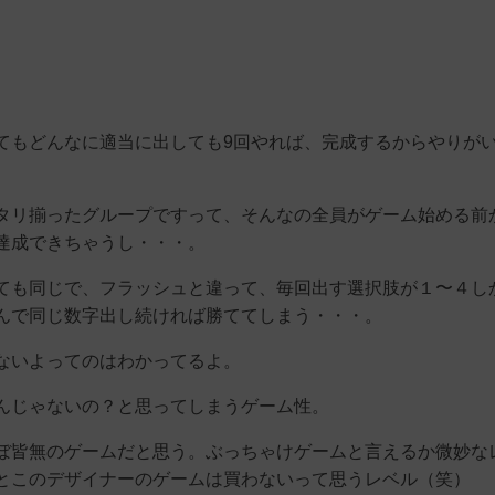
てもどんなに適当に出しても9回やれば、完成するからやりが
タリ揃ったグループですって、そんなの全員がゲーム始める前
達成できちゃうし・・・。
ても同じで、フラッシュと違って、毎回出す選択肢が１〜４し
んで同じ数字出し続ければ勝ててしまう・・・。
ないよってのはわかってるよ。
んじゃないの？と思ってしまうゲーム性。
ぼ皆無のゲームだと思う。ぶっちゃけゲームと言えるか微妙な
とこのデザイナーのゲームは買わないって思うレベル（笑）