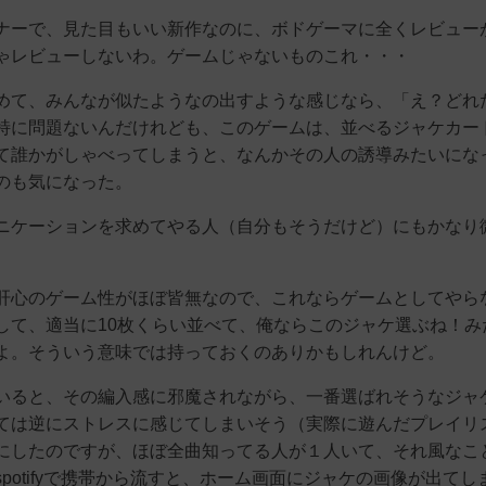
ナーで、見た目もいい新作なのに、ボドゲーマに全くレビュー
ゃレビューしないわ。ゲームじゃないものこれ・・・
めて、みんなが似たようなの出すような感じなら、「え？どれ
特に問題ないんだけれども、このゲームは、並べるジャケカー
て誰かがしゃべってしまうと、なんかその人の誘導みたいにな
のも気になった。
ニケーションを求めてやる人（自分もそうだけど）にもかなり
肝心のゲーム性がほぼ皆無なので、これならゲームとしてやら
して、適当に10枚くらい並べて、俺ならこのジャケ選ぶね！み
よ。そういう意味では持っておくのありかもしれんけど。
いると、その編入感に邪魔されながら、一番選ばれそうなジャ
ては逆にストレスに感じてしまいそう（実際に遊んだプレイリ
にしたのですが、ほぼ全曲知ってる人が１人いて、それ風なこ
potifyで携帯から流すと、ホーム画面にジャケの画像が出てし