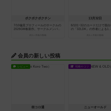
ポクポクポクチン
13月32日
7/10偏見プロフィールのサークルの
6/101~32のカードだけで面
2026GM春新作。サークルメンバ...
の「32LDK」の作者による1...
約1ヶ月前
の投稿
約1ヶ月前
の投稿
会員の新しい投稿
レビュー
戦略やコツ
街コロ通
ニューオールド