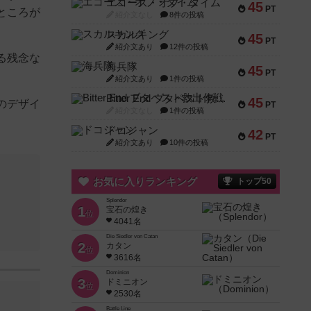
エコーズ・オブ・タイム
45
PT
ところが
紹介文なし
8件の投稿
スカルキング
45
PT
紹介文あり
12件の投稿
る残念な
海兵隊
45
PT
。
紹介文あり
1件の投稿
Bitter End ブタペスト救出作戦
45
のデザイ
PT
紹介文なし
1件の投稿
ドコジャン
42
PT
紹介文あり
10件の投稿
お気に入りランキング
トップ50
Splendor
1
宝石の煌き
位
4041名
Die Siedler von Catan
2
カタン
位
3616名
Dominion
3
ドミニオン
位
2530名
Battle Line