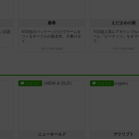
蠱毒
えだまめの国
白い話題
4/10缶のパッケージだけでゲームを
7/10超人気レアギャンブ
つくるサークルの処女作。大量のダ
ーム「ピーナッツ」をオマ
イ...
て...
約2ヶ月前
の投稿
約2ヶ月前
の投稿
レビュー
レビュー
ニューオールド
デクリプト