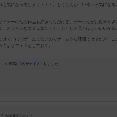
れも気になってしまう・・・。もうなんか、いろいろ気になる
ザイナーの他の作品も好きなんだけど、ゲーム性がお粗末すぎ
く、オシャレなコミュニケーションとして見たほうがいいかも
だけで、ほぼゲームでないのでゲーム的な評価では２だが、こ
っこよさで＋２としておく。
この投稿に
0
名が
ナイス！
しました
イン/会員登録でコメント