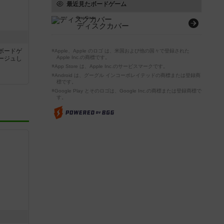
最近見たボードゲーム
Disc Cover
ディスクカバー
ルボードゲ
※Apple、Apple のロゴ は、米国および他の国々で登録された
Apple Inc.の商標です。
ージュし
※App Store は、Apple Inc.のサービスマークです。
※Android は、グーグル インコーポレイテッドの商標または登録商
標です。
※Google Play とそのロゴは、Google Inc.の商標または登録商標で
す。