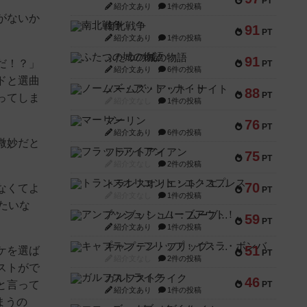
PT
紹介文あり
1件の投稿
がないか
南北戦争
91
PT
紹介文あり
1件の投稿
ふたつの城の物語
91
だ！？」
PT
紹介文あり
6件の投稿
ドと選曲
ノームズ・アット・ナイト
88
PT
ってしま
紹介文なし
1件の投稿
マーリン
76
PT
紹介文あり
6件の投稿
微妙だと
フラットアイアン
75
PT
紹介文なし
2件の投稿
トランスオリエント・エクスプレス
70
なくてよ
PT
紹介文なし
1件の投稿
たいな
アンブッシュ！：ムーブアウト！
59
PT
紹介文あり
1件の投稿
キャプテン・フリップ：イスラ・ボンバ
51
ケを選ば
PT
紹介文なし
2件の投稿
ストがで
ガルフストライク
46
と言って
PT
紹介文あり
1件の投稿
まうの