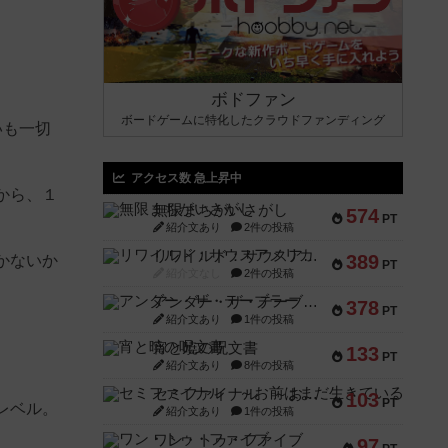
ボドファン
ボードゲームに特化したクラウドファンディング
いも一切
アクセス数 急上昇中
から、１
無限まちがいさがし
574
PT
紹介文あり
2件の投稿
リワイルド：サウスアメリカ
389
かないか
PT
紹介文なし
2件の投稿
アンダー・ザ・テーブラー
378
PT
紹介文あり
1件の投稿
宵と暁の呪文書
133
PT
紹介文あり
8件の投稿
セミファイナル ～お前はまだ生きている～
103
PT
レベル。
紹介文あり
1件の投稿
ワン・トゥ・ファイブ
97