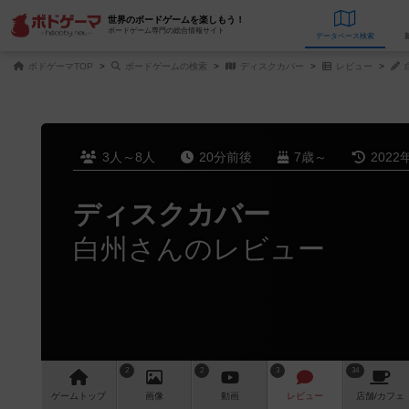
世界のボードゲームを楽しもう！
ボードゲーム専門の総合情報サイト
データベース
検
ボドゲーマTOP
ボードゲームの検索
ディスクカバー
レビュー
3人～8人
20分前後
7歳～
2022
ディスクカバー
白州さんのレビュー
2
2
3
34
ゲーム
トップ
画像
動画
レビュー
店舗/
カフェ