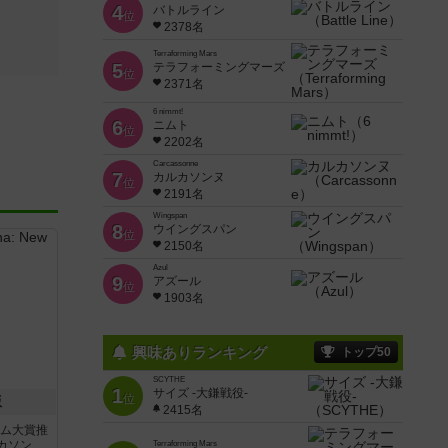
4
バトルライン
位
2378名
Terraforming Mars
5
テラフォーミングマーズ
位
2371名
6 nimmt!
6
ニムト
位
2202名
Carcassonne
7
カルカソンヌ
位
2191名
Wingspan
8
ウイングスパン
位
2150名
Azul
9
アズール
位
1903名
興味ありランキング
トップ50
SCYTHE
1
サイズ -大鎌戦役-
位
版
2415名
ーム大賞推
ン...
Terraforming Mars