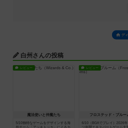
デ
白州さんの投稿
レビュー
レビュー
魔法使いと仲魔たち
フロステッド・ブルー
5/10独特なゲームをデザインする海
6/10（BGAでプレイ）2026
外チーム「アッキトッカ」によるカ
ツ年間エキスパートゲーム大賞推