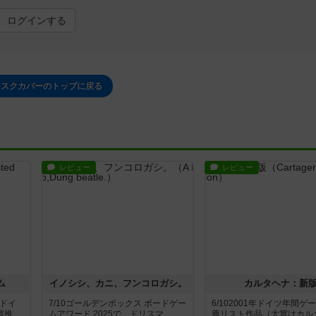
ログインする
ィスクカバーのトップに戻る
レビュー
レビュー
ム
イノシシ、カニ、フンコロガシ。
カルタヘナ：新
年ドイ
7/10ゴールデンボックス ボードゲー
6/102001年ドイツ年間ゲ
...
ムアワード 2025で、ドリスマ...
薦リスト作品（大賞はカルカソ