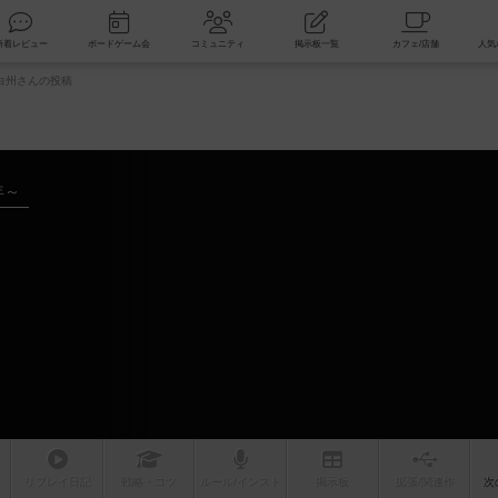
索
新着レビュー
ボードゲーム会
コミュニティ
掲示板一覧
白州さんの投稿
年～
リプレイ
日記
戦略
・コツ
ルール
/インスト
掲示板
拡張/関連
作
次