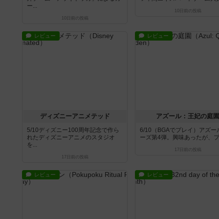
ー...
10日前
の投稿
10日前
の投稿
レビュー
レビュー
ディズニーアニメテッド
アズール：王妃の庭
5/10ディズニー100周年記念で作ら
6/10（BGAでプレイ）アズ
れたディズニーアニメのスタジオ
ーズ第4弾。興味あったが、プレ
を...
17日前
の投稿
17日前
の投稿
レビュー
レビュー