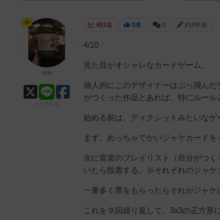
神
493名
0名
0
約3年前
4/10
見た目がオシャレなカードゲーム。
白州
個人的にこのデザイナーはぶっ飛んだ
がつくった作品とあれば、特にルール
シェアする
始める前は、ディクシットみたいなゲ
まず、めっちゃでかいジャケカードを
次に音楽のプレイリスト（自分がつく
いたら投票する。※それぞれのジャケ
一番多く票をもらったらそれがジャケ
これを９回繰り返して、3x3の正方