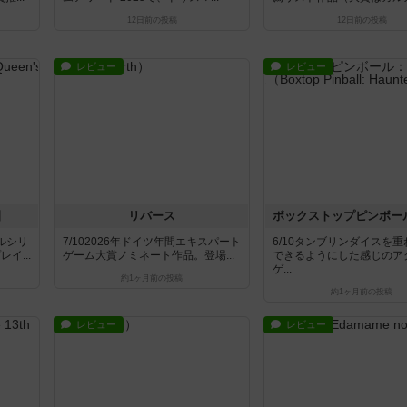
12日前
の投稿
12日前
の投稿
レビュー
レビュー
園
リバース
ールシリ
7/102026年ドイツ年間エキスパート
6/10タンブリンダイスを
イ...
ゲーム大賞ノミネート作品。登場...
できるようにした感じのア
ゲ...
約1ヶ月前
の投稿
約1ヶ月前
の投稿
レビュー
レビュー