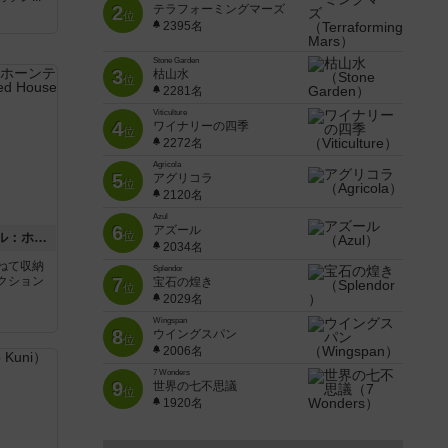
2
テラフォーミングマーズ
位
2395名
Stone Garden
3
枯山水
位
2281名
Viticulture
4
ワイナリーの四季
位
2272名
Agricola
5
アグリコラ
位
2120名
Azul
6
アズール
位
ボックストップピンボール：ホーンテッドハウス
2034名
重ねて収納
Splendor
クション
7
宝石の煌き
位
2029名
Wingspan
8
ウイングスパン
位
2006名
7 Wonders
9
世界の七不思議
位
1920名