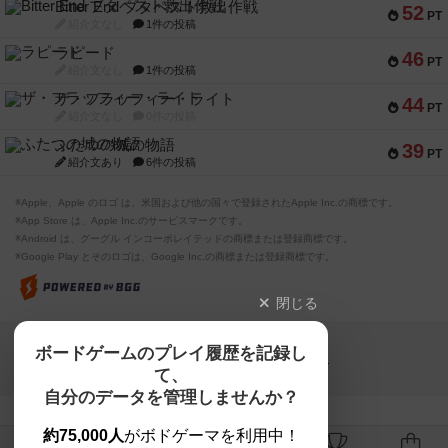
Bitter End ブタペスト救出作戦
52
PT
紹介文なし
1件の投稿
ラピード
46
PT
紹介文なし
1件の投稿
ザ・フラッフィー・ライト
44
PT
紹介文なし
0件の投稿
ふたつの城の物語
39
PT
紹介文あり
6件の投稿
※Apple、Apple のロゴ は、米国および他の国々で登録されたApple Inc.の商標です。
※App Store は、Apple Inc.のサービスマークです。
※Android は、グーグル インコーポレイテッドの商標または登録商標です。
※Google Play とそのロゴは、Google Inc.の商標または登録商標です。
閉じる
Copyright (c)
ボードゲームのプレイ履歴を記録し
【ボドゲーマ】ボードゲームの総合情報サイト
て、
All rights reserved.
自分のデータを管理しませんか？
約75,000人
がボドゲーマを利用中！