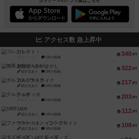
ボドゲーマのアプリ版はこちら
アクセス数 急上昇中
コレクト！
340
PT
紹介文なし
1件の投稿
無限まちがいさがし
322
PT
紹介文あり
2件の投稿
ガルフストライク
217
PT
紹介文あり
1件の投稿
クルティボ
203
PT
紹介文なし
1件の投稿
1809
112
PT
紹介文あり
1件の投稿
ファースト・イン・フライト
108
PT
紹介文あり
3件の投稿
モズビ－ズ・レイダ－ズ