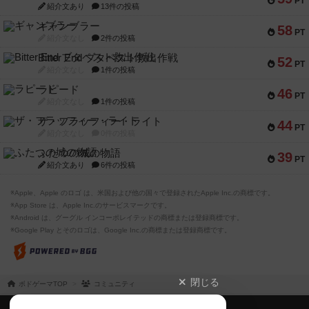
PT
紹介文あり
13件の投稿
ギャンブラー
58
PT
紹介文なし
2件の投稿
Bitter End ブタペスト救出作戦
52
PT
紹介文なし
1件の投稿
ラピード
46
PT
紹介文なし
1件の投稿
ザ・フラッフィー・ライト
44
PT
紹介文なし
0件の投稿
ふたつの城の物語
39
PT
紹介文あり
6件の投稿
※Apple、Apple のロゴ は、米国および他の国々で登録されたApple Inc.の商標です。
※App Store は、Apple Inc.のサービスマークです。
※Android は、グーグル インコーポレイテッドの商標または登録商標です。
※Google Play とそのロゴは、Google Inc.の商標または登録商標です。
閉じる
ボドゲーマTOP
コミュニティ