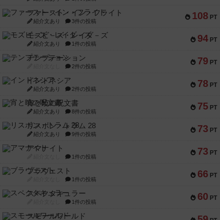
ファースト・イン・フライト
108
PT
紹介文あり
3件の投稿
モズビ－ズ・レイダ－ズ
94
PT
紹介文あり
1件の投稿
テンプテーション
79
PT
紹介文なし
2件の投稿
インドネシア
78
PT
紹介文あり
2件の投稿
宵と暁の呪文書
75
PT
紹介文あり
8件の投稿
リスボン・トラム 28
73
PT
紹介文あり
9件の投稿
アマナイト
73
PT
紹介文なし
1件の投稿
ブラヴェスト
66
PT
紹介文なし
1件の投稿
スペクタキュラー
60
PT
紹介文なし
1件の投稿
スモールワールド
59