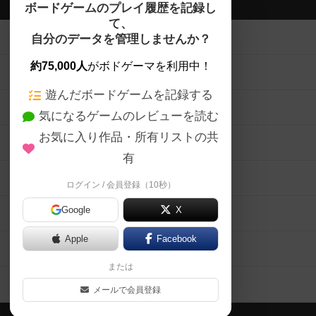
ボドゲーマTOP
ボードゲームのプレイ履歴を記録し
て、
ボードゲームを検索する
自分のデータを管理しませんか？
約75,000人
がボドゲーマを利用中！
ボードゲームの新着レビュー
遊んだボードゲームを記録する
ボードゲーム会情報
気になるゲームのレビューを読む
お気に入り作品・所有リストの共
メカニクス特集
有
掲示板・トピックス
ログイン / 会員登録（10秒）
Google
X
ボドとも・会員一覧
Apple
Facebook
ボードゲーム業界コラム
または
ボドゲーマご利用案内
メールで会員登録