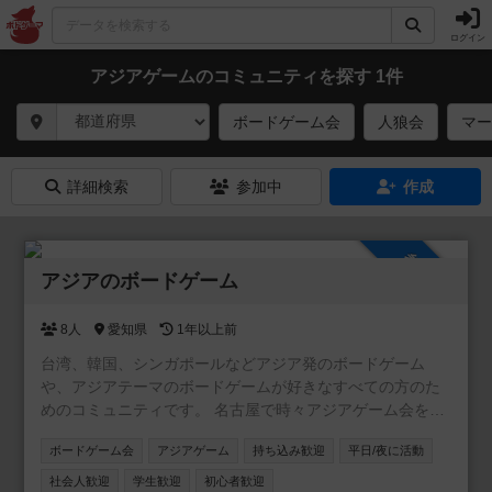
ログイン
アジアゲームのコミュニティを探す 1件
ボードゲーム会
人狼会
マー
詳細検索
参加中
作成
参加自由
アジアのボードゲーム
8人
愛知県
1年以上前
台湾、韓国、シンガポールなどアジア発のボードゲーム
や、アジアテーマのボードゲームが好きなすべての方のた
めのコミュニティです。 名古屋で時々アジアゲーム会を開
催します。主催は主に台湾のゲームを持ち込みます。
ボードゲーム会
アジアゲーム
持ち込み歓迎
平日/夜に活動
社会人歓迎
学生歓迎
初心者歓迎