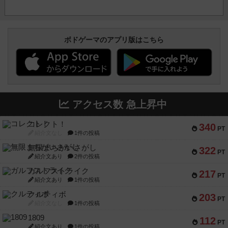
ボドゲーマのアプリ版はこちら
アクセス数 急上昇中
コレクト！
340
PT
紹介文なし
1件の投稿
無限まちがいさがし
322
PT
紹介文あり
2件の投稿
ガルフストライク
217
PT
紹介文あり
1件の投稿
クルティボ
203
PT
紹介文なし
1件の投稿
1809
112
PT
紹介文あり
1件の投稿