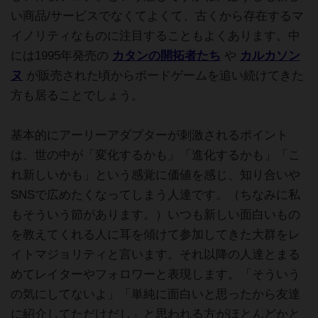
い商品/サービスでなくてよくて、古くから存在するマ
イノリティなものに注目することもよくあります。中
には1995年発売の
カタンの開拓者たち
や
カルカソン
ヌ
が販売された頃からボードゲームを追い続けてきた
方も居ることでしょう。
基本的にアーリーアダプターが刺激されるポイント
は、世の中が「変化するかも」「進化するかも」「こ
れ新しいかも」という感覚に価値を感じ、知り合いや
SNSで広めたくなってしまう人達です。（ちなみに私
もそういう節があります。）いつも新しい面白いもの
を教えてくれる人に耳を傾けて参加してきた大群をレ
イトマジョリティと言います。それ以降の人達とまる
めてレイターやフォロワーと表現します。「そういう
の気にしてないよ」「単純に面白いと思ったから友達
に紹介してただけだし」と思われる方がほとんどかと