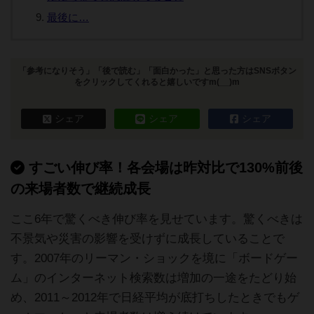
最後に…
「参考になりそう」「後で読む」「面白かった」と思った方はSNSボタン
をクリックしてくれると嬉しいですm(__)m
シェア
シェア
シェア
すごい伸び率！各会場は昨対比で130%前後
の来場者数で継続成長
ここ6年で驚くべき伸び率を見せています。驚くべきは
不景気や災害の影響を受けずに成長していることで
す。2007年のリーマン・ショックを境に「ボードゲー
ム」のインターネット検索数は増加の一途をたどり始
め、2011～2012年で日経平均が底打ちしたときでもゲ