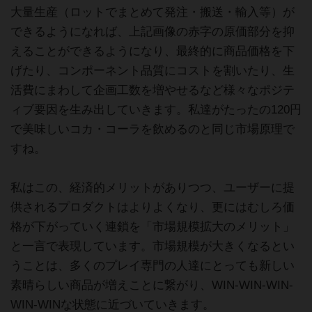
大量生産（ロットでまとめて発注・搬送・輸入等）が
できるようになれば、上記画像の赤字の原価部分を抑
えることができるようになり、最終的に商品価格を下
げたり、コンポーネント品質にコストを割いたり、生
活費にまわして企画工数を増やせるなど様々なポジテ
ィブ要因を生み出していきます。私達がたったの120円
で美味しいコカ・コーラを飲めるのと同じ市場原理で
すね。
私はこの、経済的メリットがありつつ、ユーザーに提
供されるプロダクトはよりよくなり、更にはむしろ価
格が下がっていく連鎖を「市場規模拡大のメリット」
と一言で表現しています。市場規模が大きくなるとい
うことは、多くのプレイ専門の人達にとっても新しい
素晴らしい商品が増えことに繋がり、WIN-WIN-WIN-
WIN-WINな状態に近づいていきます。