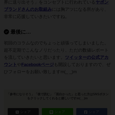
界に送り出そう」をコンセプトに行われている
ヤポン
ブランドさんのお取組み
には胸アツになる所があり、
非常に応援していきたいですね。
最後に…
初回のコラムなのでちょっと頑張ってしまいました。
超不定期でこんなノリだったり、ただの数値レポート
を流していきたいと思います。
ツイッターの公式アカ
ウント
や
Facebookページ
も開設しておりますので、ぜ
ひフォローをお願い致しますm(_ _)m
「参考になりそう」「後で読む」「面白かった」と思った方はSNSボタン
をクリックしてくれると嬉しいですm(__)m
シェア
シェア
シェア