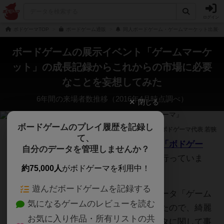
ログイン
ボドゲーマTOP
ボードゲーム通販
同人ボードゲーム・ゲームマーケット出展作
ボードゲームの展示イベント「ゲームマーケ
ット」の成長記録からこれからの市場に必要
なことを妄想してみた
6年間の来場者数推移（2016年4月時点調べ）
閉じる
ボードゲームのプレイ履歴を記録し
2016年4月13日
ボドゲーマ代表 若狭
て、
こんにちわ、
ボードゲームの情報サイト「ボドゲー
自分のデータを管理しませんか？
マ」
の管理人です。訳あって色々調査を行っていま
約75,000人
がボドゲーマを利用中！
す。
遊んだボードゲームを記録する
その流れで飛躍的な成長を遂げているデータ「ゲーム
気になるゲームのレビューを読む
マーケット来場者数の推移」がまとまったので、綺麗
お気に入り作品・所有リストの共
なグラフに描き起こしてみました。データに関して事