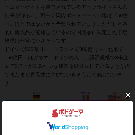
ームマーケットを運営されているアークライトさんの
社長が仰るに、現在の国内ボードゲーム市場は『50億
円』ほどではないかと予想されています。ただし基本
的に輸入品が流通しているので国産品に限定した市場
規模は非常に小さそうです。
ドイツで500億円～、フランスで300億円～、北米で
150億円～ほどです。ドイツの人口、経済規模で3歩進
んで2歩下がるみたいな成長を繰り返しているようなの
でまだまだ青天井に伸びていきそうだと感じていま
す。
日本国内の市場規模はというと、ドイツを追随できる
ポテンシャルは十分に持ってると考えています。あん