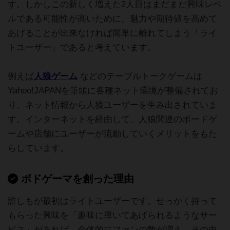
す。しかしこの新しく増えた2人目はまだまだ興味レベ
ルである可能性が高いために、魅力や期待値を高めて
あげることが出来なければ簡単に離れてしまう「ライ
トユーザー」であると考えています。
例えば
人狼ゲーム
などのテーブルトークゲームは
Yahoo!JAPANを筆頭に各種ネット環境が整備されてお
り、ネット情報から人狼ユーザーを生み出されていま
す。インターネットを経由して、人狼関連のボードゲ
ームや店舗にユーザーが流動していくメリットをもた
らしています。
ボドゲーマを創った理由
誰しもが最初はライトユーザーです。せっかく持って
もらった興味を「趣味に導いてあげられるようなサー
ビス」があれば、全体的にファンの数が増え、その中