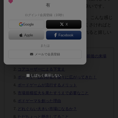
有
実と異なる部分があればご指摘頂けると幸いです。
ログイン / 会員登録（10秒）
今後も有益な情報/有用なまとめがあれば、こんな感じ
で発信していきます。（読むのがめんどくさければと
Google
X
りあえず画像見てSNSボタンぽちってくれると嬉しい
Apple
Facebook
です…！）
または
メールで会員登録
すごい伸び率！各会場は昨対比で130%前後の来場
者数で継続成長
コアユーザーによる下支え
しばらく表示しない
ボードゲームの存在が徐々に広がってきた！
ボードゲームが流行するメリット
市場規模拡大を果たすうえで必要なこと
ボドゲーマを創った理由
どれぐらい大きい市場になるか？
ただちょっと懸念してること