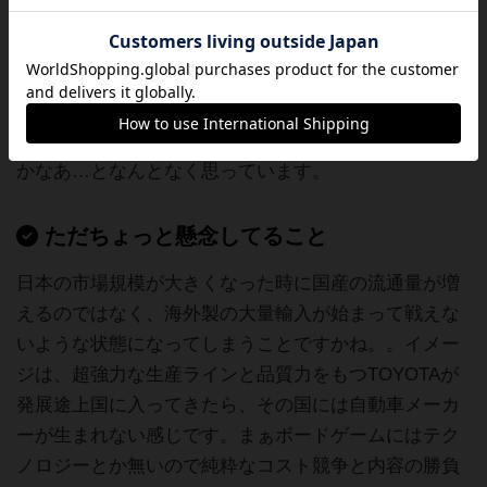
まり根拠はありません（笑）が、土日や平日夜の娯楽
方法としてテレビゲーム、オンラインゲーム、スマホ
アプリが発達している（インドアのエンタメコンテン
ツは歓迎体制）ので、ボードゲームの認知度を上げて
いくことが出来ればドイツの規模は抜けるんじゃない
かなあ…となんとなく思っています。
ただちょっと懸念してること
日本の市場規模が大きくなった時に国産の流通量が増
えるのではなく、海外製の大量輸入が始まって戦えな
いような状態になってしまうことですかね。。イメー
ジは、超強力な生産ラインと品質力をもつTOYOTAが
発展途上国に入ってきたら、その国には自動車メーカ
ーが生まれない感じです。まぁボードゲームにはテク
ノロジーとか無いので純粋なコスト競争と内容の勝負