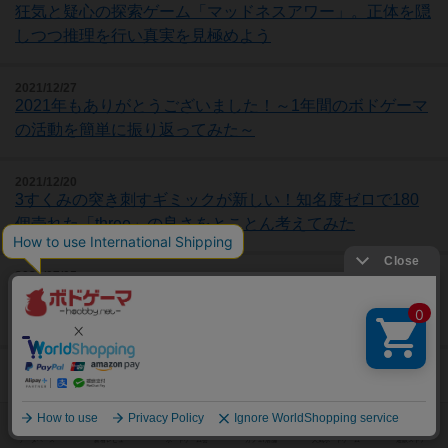
狂気と疑心の探索ゲーム「マッドネスアワー」。正体を隠
しつつ推理を行い真実を見極めよう
2021/12/27
2021年もありがとうございました！～1年間のボドゲーマ
の活動を簡単に振り返ってみた～
2021/12/20
3すくみの突き刺すギミックが新しい！知名度ゼロで180
個売れた「three」の良さをとことん考えてみた
2021/07/05
ボードゲームを海外へお届け！ボドゲーマの海外発送サー
ビスの利用状況をご紹介
2021/07/01
人狼が占い師も兼任？少し変わった人狼「アディショナル
人狼」を、とことん遊んでみた！