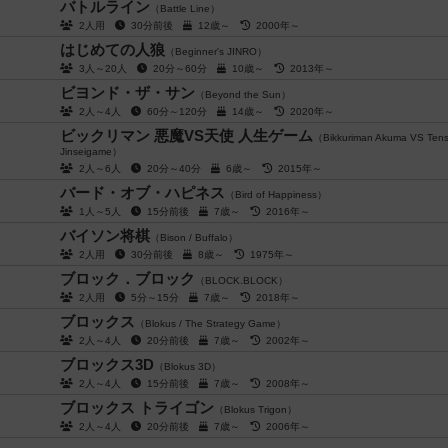
バトルライン
（Battle Line）
2人用
30分前後
12歳～
2000年～
はじめての人狼
（Beginner's JINRO）
3人～20人
20分～60分
10歳～
2013年～
ビヨンド・ザ・サン
（Beyond the Sun）
2人～4人
60分～120分
14歳～
2020年～
ビックリマン 悪魔VS天使 人生ゲーム
（Bikkuriman Akuma VS Tens
Jinseigame）
2人～6人
20分～40分
6歳～
2015年～
バード・オブ・ハピネス
（Bird of Happiness）
1人～5人
15分前後
7歳～
2016年～
バイソン将棋
（Bison / Buffalo）
2人用
30分前後
8歳～
1975年～
ブロック．ブロック
（BLOCK.BLOCK）
2人用
5分～15分
7歳～
2018年～
ブロックス
（Blokus / The Strategy Game）
2人～4人
20分前後
7歳～
2002年～
ブロックス3D
（Blokus 3D）
2人～4人
15分前後
7歳～
2008年～
ブロックス トライゴン
（Blokus Trigon）
2人～4人
20分前後
7歳～
2006年～