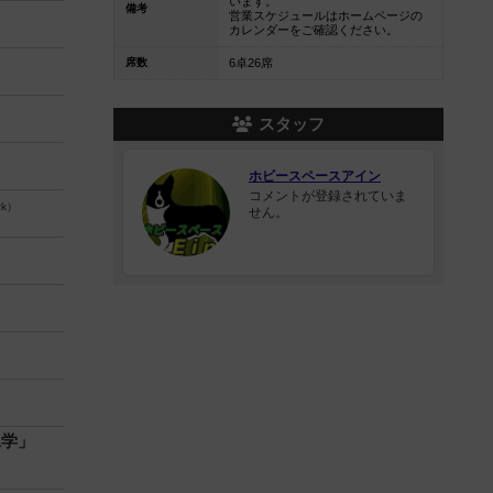
います。
備考
営業スケジュールはホームページの
カレンダーをご確認ください。
席数
6卓26席
スタッフ
ホビースペースアイン
コメントが登録されていま
eck）
せん。
工学」