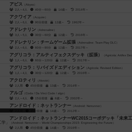
アビス
（Abyss）
2人～4人
40分～60分
14歳～
2014年～
アクワイア
（Acquire）
2人～6人
90分前後
12歳～
1962年～
アドレナリン
（Adrenaline）
3人～5人
30分～60分
12歳～
2016年～
アドレナリン：チームゲーム拡張
（Adrenaline: Team Play DLC）
2人～6人
60分～90分
12歳～
2017年～
アグリコラ：アルティフェクスデッキ（拡張）
（Agricola: Artifex D
1人～6人
60分～120分
12歳～
2017年～
アグリコラ：リバイズドエディション
（Agricola: Revised Edition）
1人～4人
30分～120分
12歳～
2016年～
アクロティリ
（Akrotiri）
2人用
45分前後
13歳～
2014年～
アルゴ
（Coda / Da Vinci Code / algo）
2人～4人
15分前後
8歳～
2002年～
アンドロイド：ネットランナー
（Android: Netrunner）
2人用
45分前後
14歳～
2012年～
アンドロイド：ネットランナーWC2015コーポデッキ「未来
（Android: Netrunner – World Championships 2015: Engineering the Future）
2人用
45分前後
14歳～
2016年～