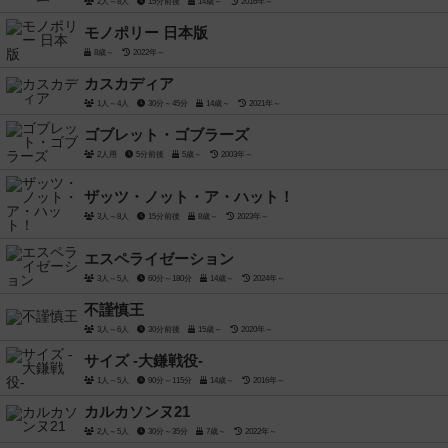
2人～8人
15分前後
14歳～
2016年～
モノポリー 日本版
8歳～
2022年～
カスカディア
1人～4人
30分～45分
14歳～
2021年～
ゴブレット・ゴブラーズ
2人用
5分前後
5歳～
2003年～
ザッツ・ノット・ア・ハット！
3人～8人
15分前後
8歳～
2023年～
エスペライゼーション
3人～5人
60分～180分
14歳～
2024年～
不謹慎王
3人～6人
30分前後
15歳～
2020年～
サイズ -大鎌戦役-
1人～5人
90分～115分
14歳～
2016年～
カルカソンヌ21
2人～5人
30分～35分
7歳～
2022年～