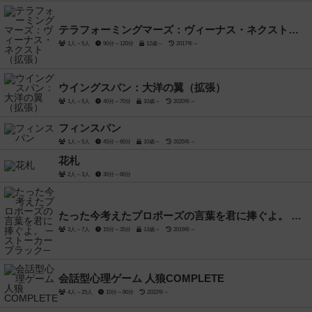
テラフォーミングマーズ：ヴィーナス・ネクスト（拡張）
1人～5人
90分～120分
12歳～
2017年～
ウイングスパン：大洋の翼（拡張）
1人～5人
40分～70分
10歳～
2020年～
フィンスパン
1人～5人
45分～60分
10歳～
2025年～
花札
2人～3人
30分～60分
たった今考えたプロポーズの言葉を君に捧ぐよ。 ─ストーカーブラック─
3人～7人
15分～35分
13歳～
2019年～
会話型心理ゲーム 人狼COMPLETE
4人～25人
10分～90分
2022年～