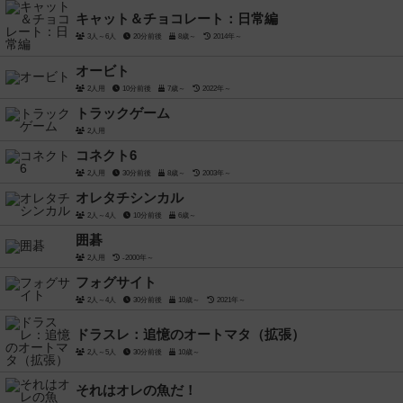
キャット＆チョコレート：日常編
3人～6人
20分前後
8歳～
2014年～
オービト
2人用
10分前後
7歳～
2022年～
トラックゲーム
2人用
コネクト6
2人用
30分前後
8歳～
2003年～
オレタチシンカル
2人～4人
10分前後
6歳～
囲碁
2人用
-2000年～
フォグサイト
2人～4人
30分前後
10歳～
2021年～
ドラスレ：追憶のオートマタ（拡張）
2人～5人
30分前後
10歳～
それはオレの魚だ！