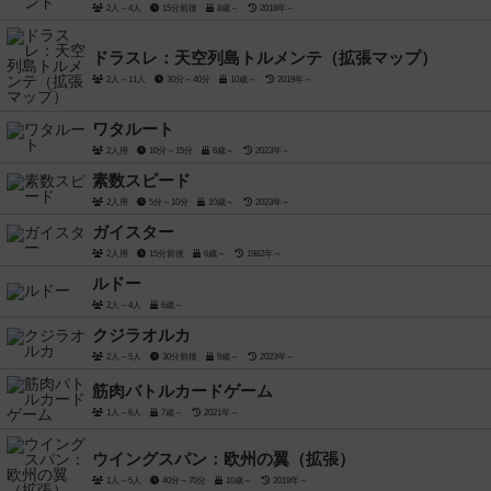
2人～4人
15分前後
8歳～
2018年～
ドラスレ：天空列島トルメンテ（拡張マップ）
2人～11人
30分～40分
10歳～
2019年～
ワタルート
2人用
10分～15分
6歳～
2023年～
素数スピード
2人用
5分～10分
10歳～
2023年～
ガイスター
2人用
15分前後
6歳～
1982年～
ルドー
2人～4人
6歳～
クジラオルカ
2人～5人
30分前後
9歳～
2023年～
筋肉バトルカードゲーム
1人～6人
7歳～
2021年～
ウイングスパン：欧州の翼（拡張）
1人～5人
40分～70分
10歳～
2019年～