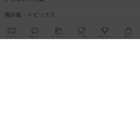
掲示板・トピックス
ボドとも・会員一覧
ボードゲーム業界コラム
ボドゲーマご利用案内
ボードゲーム通販
新作・再入荷情報
定番ボードゲームの通販商品
国産ボードゲームの通販商品
子供向けボードゲームの通販商品