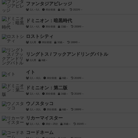
ファンタジアビレッジ
2人～5人
45分前後
5歳～
2022年～
ドミニオン：暗黒時代
2人～4人
30分前後
13歳～
2008年～
ロストシティ
2人用
30分前後
10歳～
1999年～
リングトス / フックアンドリングバトル
2人用
8歳～
イト
2人～10人
30分前後
8歳～
2019年～
ドミニオン：第二版
2人～4人
30分前後
14歳～
2016年～
ウノスタッコ
2人～10人
20分前後
8歳～
1999年～
リカーマイスター
2人～5人
15分～25分
20歳～
2024年～
コードネーム