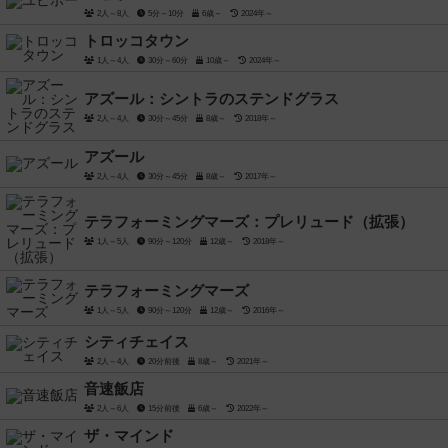
2人～8人
5分～10分
6歳～
2024年～
トロッコタウン
1人～4人
30分～60分
10歳～
2024年～
アズール：シントラのステンドグラス
2人～4人
30分～45分
8歳～
2018年～
アズール
2人～4人
30分～45分
8歳～
2017年～
テラフォーミングマーズ：プレリュード（拡張）
1人～5人
90分～120分
12歳～
2018年～
テラフォーミングマーズ
1人～5人
90分～120分
12歳～
2016年～
シティチェイス
2人～4人
20分前後
8歳～
2021年～
音速飯店
2人～6人
15分前後
6歳～
2022年～
ザ・マインド