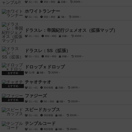
3人～4人
15分～30分
12歳～
2024年～
ホワイトランナー
2人～4人
15分～30分
7歳～
2025年～
ドラスレ：帝国紀行ジェメオス（拡張マップ）
2人～11人
30分～40分
10歳～
2015年～
ドラスレ：SS（拡張）
2人～11人
30分～40分
10歳～
2015年～
ドロップ x ドロップ
2人用
8歳～
2025年～
おすすめ
チャオチャオ
おすすめ
2人～4人
30分前後
10歳～
1997年～
ファジーズ
おすすめ
2人～4人
5分～15分
6歳～
2021年～
スピードカップス
2人～4人
15分前後
6歳～
2013年～
テンプルコード
1人～4人
30分前後
8歳～
2024年～