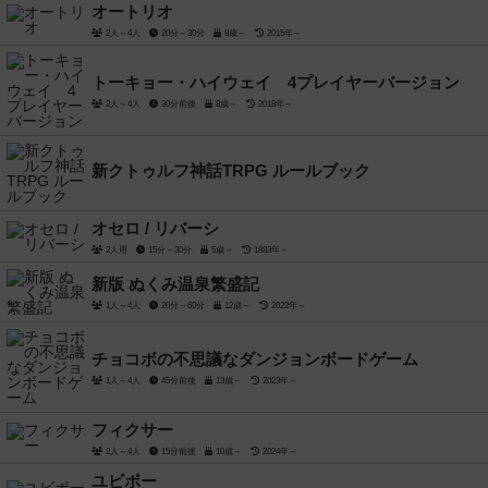
オートリオ
2人～4人
20分～30分
8歳～
2015年～
トーキョー・ハイウェイ 4プレイヤーバージョン
2人～4人
30分前後
8歳～
2018年～
新クトゥルフ神話TRPG ルールブック
オセロ / リバーシ
2人用
15分～30分
5歳～
1883年～
新版 ぬくみ温泉繁盛記
1人～4人
20分～60分
12歳～
2022年～
チョコボの不思議なダンジョンボードゲーム
1人～4人
45分前後
13歳～
2023年～
フィクサー
2人～4人
15分前後
10歳～
2024年～
ユビボー