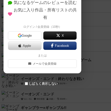
気になるゲームのレビューを読む
コリドール
お気に入り作品・所有リストの共
2人～4人
15分～25分
6歳～
1997年～
有
パッチワーク・ドゥードゥル
1人～6人
20分前後
2019年～
ログイン / 会員登録（10秒）
ゴールドハンティング
Google
X
2人用
10分前後
8歳～
2021年～
おばけキャッチ
Apple
Facebook
2人～8人
20分前後
8歳～
2010年～
または
スレイ・ザ・スパイア：ザ・ボードゲーム
メールで会員登録
1人～4人
30分～150分
12歳～
2023年～
イーオンズ・エンド：終わりなき戦い
しばらく表示しない
1人～4人
60分前後
14歳～
2017年～
イーオンズ・エンド
1人～4人
60分前後
14歳～
2016年～
ギャンブラー×ギャンブル!!