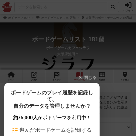
ログイン
ボドゲーマTOP
ボードゲームカフェ/店舗
大阪府のボードゲームカフェ/店舗
ボードゲームリスト 181個
ボードゲームカフェジラフ
大阪府池田市
閉じる
トップ
ブログ
イベント
ゲーム
一覧
料金
表
アクセス
ボードゲームのプレイ履歴を記録し
ボードゲームカフェジラフでは
181
個のボードゲームで遊ぶことができま
て、
す。ログインすると自分のマイボードゲームに登録できるボタンが表示さ
自分のデータを管理しませんか？
れます。また、マイボードゲームの「興味あり」と「お気に入り」に該当
するボードゲームがピックアップされるようになります。
約75,000人
がボドゲーマを利用中！
遊んだボードゲームを記録する