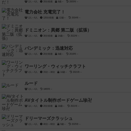
2人～4人
20分前後
8歳～
2005年～
電力会社 充電完了！
2人～6人
120分前後
12歳～
2004年～
ドミニオン：異郷 第二版（拡張）
2人～4人
30分前後
14歳～
2022年～
パンデミック：迅速対応
2人～4人
20分前後
8歳～
2019年～
ワーリング・ウィッチクラフト
2人～5人
15分～30分
14歳～
2021年～
ルード
2人～4人
1865年～
AVタイトル制作ボードゲーム珍卍
3人～6人
20分前後
18歳～
2021年～
ドリーマーズクラッシュ
2人～4人
40分～60分
9歳～
2025年～