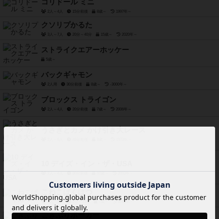
コリドール ミニ
2人～4人
15分前後
8歳～
1997年～
クソリプかるた
3人～7人
20分～40分
15歳～
2020年～
ストライクエアーホッケー
5歳～
バックギャモン
2人用
30分前後
8歳～
-3000年～
ブロックス トライゴン
2人～4人
20分前後
7歳～
2006年～
うさぎとカメ かけ引き大レース
2人～6人
45分前後
8歳～
1973年～
10 デイズ・イン・ザ・USA
2人～4人
30分前後
10歳～
2003年～
こねこばくはつ
2人～5人
2分～15分
7歳～
2015年～
ごきぶりポーカー