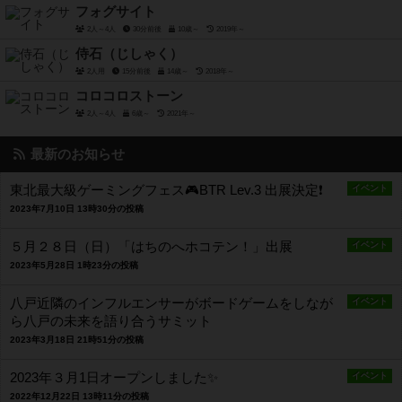
フォグサイト
2人～4人
30分前後
10歳～
2019年～
侍石（じしゃく）
2人用
15分前後
14歳～
2018年～
コロコロストーン
2人～4人
6歳～
2021年～
最新のお知らせ
東北最大級ゲーミングフェス🎮BTR Lev.3 出展決定❗️
イベント
2023年7月10日 13時30分の投稿
５月２８日（日）「はちのへホコテン！」出展
イベント
2023年5月28日 1時23分の投稿
八戸近隣のインフルエンサーがボードゲームをしなが
イベント
ら八戸の未来を語り合うサミット
2023年3月18日 21時51分の投稿
2023年３月1日オープンしました✨
イベント
2022年12月22日 13時11分の投稿