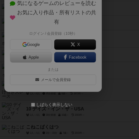
気になるゲームのレビューを読む
コリドール ミニ
お気に入り作品・所有リストの共
2人～4人
15分前後
8歳～
1997年～
クソリプかるた
有
3人～7人
20分～40分
15歳～
2020年～
ログイン / 会員登録（10秒）
ストライクエアーホッケー
5歳～
Google
X
バックギャモン
Apple
Facebook
2人用
30分前後
8歳～
-3000年～
ブロックス トライゴン
または
2人～4人
20分前後
7歳～
2006年～
メールで会員登録
うさぎとカメ かけ引き大レース
2人～6人
45分前後
8歳～
1973年～
しばらく表示しない
10 デイズ・イン・ザ・USA
2人～4人
30分前後
10歳～
2003年～
こねこばくはつ
2人～5人
2分～15分
7歳～
2015年～