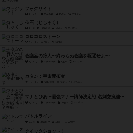
フォグサイト
2人～4人
30分前後
10歳～
2019年～
侍石（じしゃく）
2人用
15分前後
14歳～
2018年～
コロコロストーン
2人～4人
6歳～
2021年～
会議室の狩人〜終わらぬ会議を駆逐せよ〜
3人～6人
20分～40分
9歳～
2023年～
カタン：宇宙開拓者
3人～4人
120分前後
14歳～
2019年～
マナとぴあ〜最強マナー講師決定戦:名刺交換編〜
3人～6人
15分～30分
10歳～
2023年～
バトルライン
2人用
30分前後
12歳～
2000年～
クイックショット！