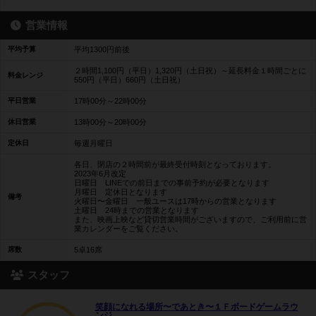
営業情報
平均予算
平均1300円前後
２時間1,100円（平日）1,320円（土日祝）～延長料金１時間ごとに
料金レンジ
550円（平日）660円（土日祝）
平日営業
17時00分～22時00分
休日営業
13時00分～20時00分
定休日
毎週月曜日
各日、閉店の２時間前が最終受付時刻となっております。
2023年6月改定
日曜日 LINEでの前日までの事前予約が必要となります
月曜日 定休日となります
備考
火曜日〜金曜日 一般ユースは17時からの営業となります
土曜日 24時までの営業となります
また、映画上映など貸切営業時間がございますので、ご利用前に営
業カレンダーをご覧ください。
席数
5卓16席
スタッフ
笑顔になれる場所〜であとき〜１Ｆボードゲームラウ
ンジ