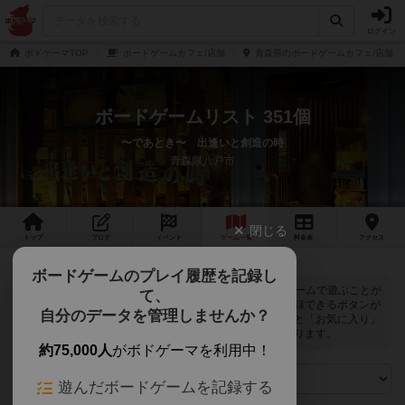
ログイン
ボドゲーマTOP
ボードゲームカフェ/店舗
青森県のボードゲームカフェ/店舗
ボードゲームリスト 351個
〜であとき〜 出逢いと創造の時
青森県八戸市
閉じる
トップ
ブログ
イベント
ゲーム
一覧
料金
表
アクセス
ボードゲームのプレイ履歴を記録し
〜であとき〜 出逢いと創造の時では
351
個のボードゲームで遊ぶことが
て、
できます。ログインすると自分のマイボードゲームに登録できるボタンが
自分のデータを管理しませんか？
表示されます。また、マイボードゲームの「興味あり」と「お気に入り」
に該当するボードゲームがピックアップされるようになります。
約75,000人
がボドゲーマを利用中！
遊んだボードゲームを記録する