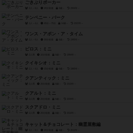
ごきぶりポーカー
2人～6人
20分前後
8歳～
2004年～
テンペニー・パーク
1人～4人
45分～75分
14歳～
2022年～
ワンス・アポン・ア・タイム
2人～6人
30分前後
8歳～
1995年～
ピロス：ミニ
2人用
10分前後
8歳～
1994年～
クイキシオ：ミニ
2人～4人
15分前後
6歳～
1995年～
クアンティック：ミニ
2人用
20分前後
8歳～
2019年～
クアルト：ミニ
2人用
20分前後
6歳～
2009年～
スクアドロ・ミニ
2人用
20分前後
8歳～
2018年～
キャット＆チョコレート：幽霊屋敷編
3人～6人
20分前後
8歳～
2012年～