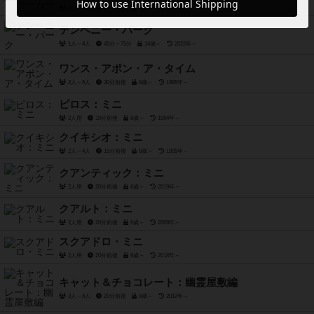
2人～6人
20分前後
8歳～
2004年～
テンペニー・パーク
1人～4人
45分～75分
14歳～
2022年～
ワンス・アポン・ア・タイム
2人～6人
30分前後
8歳～
1995年～
ピロス：ミニ
2人用
10分前後
8歳～
1994年～
クイキシオ：ミニ
2人～4人
15分前後
6歳～
1995年～
クアンティック：ミニ
2人用
20分前後
8歳～
2019年～
クアルト：ミニ
2人用
20分前後
6歳～
2009年～
スクアドロ・ミニ
2人用
20分前後
8歳～
2018年～
キャット＆チョコレート：幽霊屋敷編
3人～6人
20分前後
8歳～
2012年～