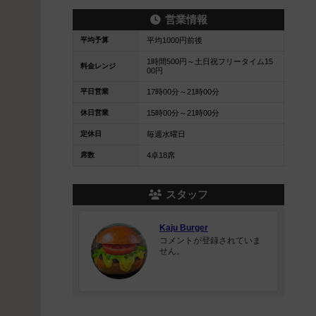
営業情報
平均予算
平均1000円前後
1時間500円～土日祝フリータイム15
料金レンジ
00円
平日営業
17時00分～21時00分
休日営業
15時00分～21時00分
定休日
毎週水曜日
席数
4卓18席
スタッフ
Kaju Burger
コメントが登録されていま
せん。