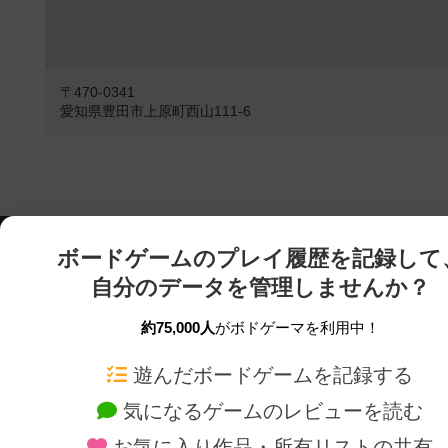
〒470-0341
愛知県豊田市上原町西山111-6
ボードゲームのプレイ履歴を記録して
自分のデータを管理しませんか？
約75,000人
がボドゲーマを利用中！
ボドゲーマTOP
ボードゲーム通販
遊んだボードゲームを記録する
気になるゲームのレビューを読む
ボードゲームを検索する
新作・再入荷情報
お気に入り作品・所有リストの共有