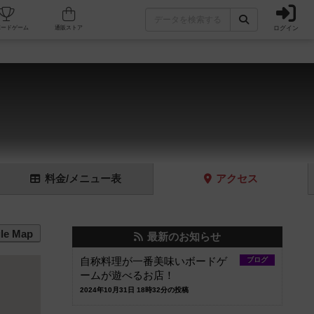
ログイン
フェ/店舗
人気ボードゲーム
通販ストア
料金
/メニュー
表
アクセス
le Map
最新のお知らせ
自称料理が一番美味いボードゲ
ブログ
ームが遊べるお店！
2024年10月31日 18時32分の投稿