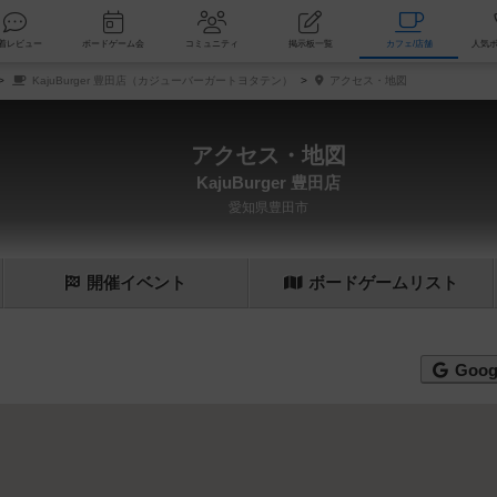
索
新着レビュー
ボードゲーム会
コミュニティ
掲示板一覧
カ
KajuBurger 豊田店（カジューバーガートヨタテン）
アクセス・地図
アクセス・地図
KajuBurger 豊田店
愛知県豊田市
開催
イベント
ボード
ゲーム
リスト
Goog