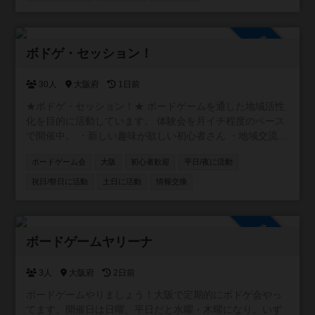
参加自由
ボドゲ・セッション！
30人
大阪府
1日前
★ボドゲ・セッション！★ ボードゲームを通した地域活性
化を目的に活動しています。 体験会を月イチ程度のペース
で開催中。 ・新しい趣味が欲しい初心者さん ・地域交流に
アイデアが欲しい店舗オーナーさん ・卓をお任せできるベ
ボードゲーム会
大阪
初心者歓迎
平日/夜に活動
テランさん ・テストプレイヤーが欲しいクリエーターさん
お気軽にご参加ください！
祝日/祭日に活動
土日に活動
情報交換
https://www.instagram.com/boardgamesession/
参加自由
ボードゲームヤリーナ
3人
大阪府
2日前
ボードゲームやりましょう！大阪で定期的にボドゲ会やっ
てます。開催日は日曜、平日だと水曜・木曜になり、いず