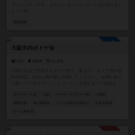
コミュニティです。 かわいいボドゲについてぜひ語りまし
ょう！🙌
情報交換
参加自由
大阪市内ボドゲ会
20人
大阪府
3ヶ月前
大阪市近辺で生活するボドゲ好き、集まれ！ ボドゲ会の告
知や雑談、自由に掲示板に投稿してください。 会場が無く
て困っている方がいらっしゃったら管理人までご連絡を！
ご相談乗ります！
ボードゲーム会
大阪
マーダーミステリー会
人狼会
情報交換
初心者歓迎
ゲーム以外の交流あり
社会人歓迎
ゲーム制作者