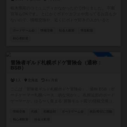
栃木県南のコミュニティがなかったので作りました。 宇都
宮等もOKです。 とにかくボドゲカフェや売ってるお店も少
ないので、情報交換や、近くにボドゲ好きの人がいると感
じられるだけでも嬉しいです。
ボードゲーム会
情報交換
社会人歓迎
学生歓迎
初心者歓迎
参加自由
冒険者ギルド札幌ボドゲ冒険会（通称：
BSB）
1人
北海道
4ヶ月前
ここは「冒険者ギルド札幌ボドゲ冒険会」、通称 BSB（ボ
ードゲーマー札幌ベース…的な何か）。 札幌近郊のボード
ゲーマーが、ゆる〜く集まる“冒険ギルド風”の情報交換コミ
ュニティです。 ギルドマスター（＝私）が、ときどき「ク
情報交換
札幌
札幌近郊
ボードゲーム会
祝日/祭日に活動
エスト」と称して気になるボードゲームを提示しますの
で、 冒険者のみなさんは自由に感想を書いたり、体験談を
初心者歓迎
社会人歓迎
語ったりしてくれればOK！ 見事クエストに答えてくれた冒