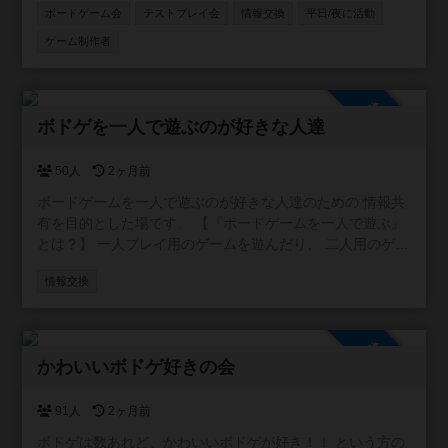
ボードゲーム会
テストプレイ会
情報交換
平日/夜に活動
ゲーム制作者
参加自由
ボドゲを一人で遊ぶのが好きな人達
50人
2ヶ月前
ボードゲームを一人で遊ぶのが好きな人達のための 情報共
有を目的とした場です。 【『ボードゲームを一人で遊ぶ』
とは？】 一人プレイ用のゲームを遊んだり、 二人用のゲー
ムを一人二役で遊んだりすることです。
情報交換
参加自由
かわいいボドゲ好きの会
91人
2ヶ月前
ボドゲは数あれど、かわいいボドゲが好き！！ という方の