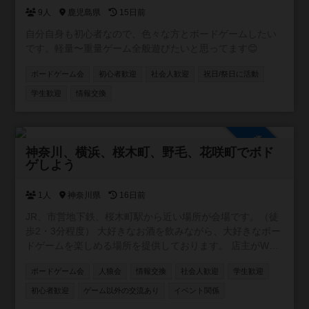
9人
鹿児島県
15日前
自分自身も初心者なので、色々な方とボードゲームしたい
です。軽量〜重量ゲーム全般遊びたいと思ってます😊
ボードゲーム会
初心者歓迎
社会人歓迎
祝日/祭日に活動
学生歓迎
情報交換
参加自由
神奈川、横浜、桜木町、野毛、花咲町でボド
ゲしよう
1人
神奈川県
16日前
JR、市営地下鉄、桜木町駅から近い場所が会場です。（徒
歩2・3分程度） 大好きなお酒を飲みながら、大好きなボー
ドゲームを楽しめる場所を提供しております。 店主がWワ
ークの都合上、営業が不定休です。ですが、レンタルとし
ボードゲーム会
人狼会
情報交換
社会人歓迎
学生歓迎
てスペースを貸し出す事はできます。要するに、店主不在
の時は、お酒や食事の提供、ボードゲームのルール説明が
初心者歓迎
ゲーム以外の交流あり
イベント関係
できません。 少しずつお客様が集まり始め、店内に3組4組