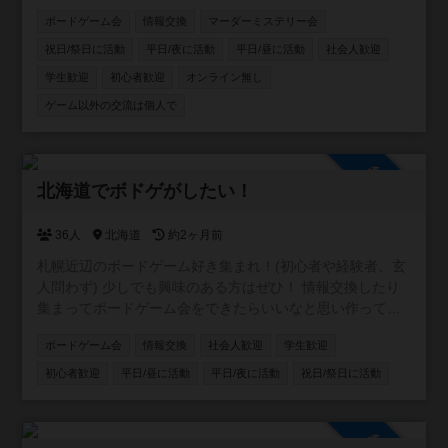
たい方、ボードゲーム友達増やしたい方、ボードゲームの
ボードゲーム会
情報交換
マーダーミステリー会
話をたくさんしたい方、是非お入りください！ 逆にご飯と
か飲みとかそういうことはするつもりありません。 仲良く
祝日/祭日に活動
平日/夜に活動
平日/昼に活動
社会人歓迎
なったなら是非どうぞ！というスタンスです。
学生歓迎
初心者歓迎
オンライン無し
ゲーム以外の交流は個人で
参加自由
北海道でボドゲがしたい！
36人
北海道
約2ヶ月前
札幌近辺のボードゲーム好き集まれ！(初心者や経験者、玄
人問わず) 少しでも興味のある方はぜひ！ 情報交換したり
集まってボードゲーム会をできたらいいなと思い作ってい
ます。 参加者がある程度増えたらボードゲーム会の企画等
ボードゲーム会
情報交換
社会人歓迎
学生歓迎
考えていきます！
初心者歓迎
平日/昼に活動
平日/夜に活動
祝日/祭日に活動