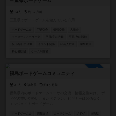
参加自由
三重県ボードゲーム
13人
約1ヶ月前
三重県でボードゲームを遊んでいる方用
ボードゲーム会
TRPG会
情報交換
人狼会
マーダーミステリー会
平日/昼に活動
平日/夜に活動
祝日/祭日に活動
イベント関係
社会人歓迎
学生歓迎
初心者歓迎
ゲーム制作者
参加自由
福島ボードゲームコミュニティ
31人
福島県
約1ヶ月前
福島県内のボードゲームユーザの交流、情報交換向け。 ボ
ドゲの重いや軽い、またベテラン、ビギナーは関係なく、
エンジョイ！ボードゲーム！
ボードゲーム会
情報交換
カードゲーム
ボドゲ
福島県