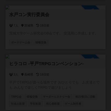
入り相席で一緒のゲームを楽しんでもらえる機会も増えま
した。 店内には約２００種類のボドゲ、いくつかの人狼
参加自由
系、クトゥルフ神話TRPGのルールブックがございます。
水戸コン実行委員会
ボドゲ会、、人狼会、それぞれにお酒のありなし、平日、
土日祝のカテゴリに分けて参加を募っていきます。 これか
7人
茨城県
18日前
ら先、マダミス会、TRPGのでGM担当になっていけるよう
茨城大学ゲーム研究会OB会です。 交流用に作成します。
にしていきます。一日店長権なんていうのもいいかもしれ
ません。 いずれにせよ、皆さんの協力が必要です。コミュ
ボードゲーム会
情報交換
ニティに参加いただき、開催の連絡ができる人数を増やさ
せてください。そして、ご要望に応えられるような大会運
営を致します。
参加自由
ヒラコロ -平戸TRPGコンベンション-
3人
長崎県
18日前
平戸でTRPGが遊べる場所です おひとりでも お友達とで
も みんなで楽しくTRPGで遊びましょう
TRPG会
情報交換
マーダーミステリー会
祝日/祭日に活動
社会人歓迎
学生歓迎
初心者歓迎
ゲーム制作者