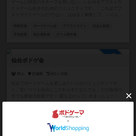
ゲームに特定のモチーフを用いない、いわゆるアブストラ
クトゲーム好きのためのコミュニティです。「これはアブ
ストラクトゲームだ/でない」はゆるく解釈して、いろんな
人の情報交換に使っていただければと思います。
情報交換
ボードゲーム会
アブストラクト
社会人歓迎
学生歓迎
初心者歓迎
ゲーム制作者
参加自由
仙台ボドゲ会
30人
宮城県
約1ヶ月前
仙台でボードゲームを楽しみたい人のコミュニティです。
と、言いつつも仙台にこだわらずどなたでも、どの地域の
方でも参加大歓迎です！ 盛り上がっていきまっしょー！
ボードゲーム会
情報交換
平日/昼に活動
平日/夜に活動
社会人歓迎
学生歓迎
初心者歓迎
祝日/祭日に活動
マーダーミステリー会
人狼会