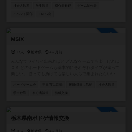
instagramアカウントはこちら↓
社会人歓迎
学生歓迎
初心者歓迎
ゲーム制作者
https://www.instagram.com/tabira_bg_lab/
イベント関係
TRPG会
参加自由
MSIX
17人
栃木県
4ヶ月前
みんなでワイワイ出来ればと どんなゲームでも楽しければ
ＯＫ どのボードゲームも基本的にそれぞれタイプが違って
楽しい。 勝っても負けても楽しい人らで集まれたらいい
な。
ボードゲーム会
平日/夜に活動
祝日/祭日に活動
社会人歓迎
学生歓迎
初心者歓迎
情報交換
参加自由
栃木県南ボドゲ情報交換
10人
栃木県
4ヶ月前