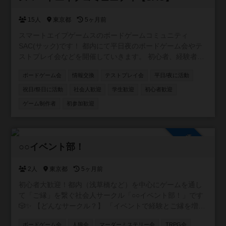
15人
東京都
5ヶ月前
スマートエイプゲームスのボードゲームコミュニティ
SAC(サック)です！ 都内にて平日夜のボードゲーム会やテ
ストプレイ会などを開催していきます。 初心者、経験者限
らずみなさんのご参加お待ちしています！
ボードゲーム会
情報交換
テストプレイ会
平日/夜に活動
祝日/祭日に活動
社会人歓迎
学生歓迎
初心者歓迎
ゲーム制作者
初参加歓迎
参加自由
○○イベント部！
2人
東京都
5ヶ月前
初心者大歓迎！都内（浅草橋など）を中心にゲームを通し
て「ご縁」を繋ぐ社会人サークル「○○イベント部！」です
🎲✨ 【どんなサークル？】 「イベントで経験とご縁を増や
したい！」をモットーに、ボードゲームをはじめ様々なコ
ボードゲーム会
人狼会
マーダーミステリー会
TRPG会