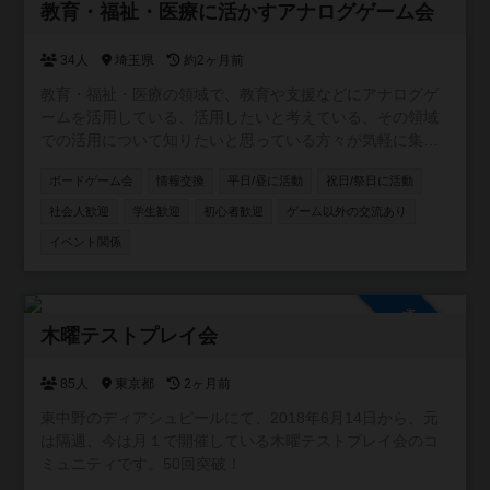
参加自由
教育・福祉・医療に活かすアナログゲーム会
34人
埼玉県
約2ヶ月前
教育・福祉・医療の領域で、教育や支援などにアナログゲ
ームを活用している、活用したいと考えている、その領域
での活用について知りたいと思っている方々が気軽に集ま
ったり、意見交換ができるようにと作成したコミュニティ
ボードゲーム会
情報交換
平日/昼に活動
祝日/祭日に活動
です。資格の有無にかかわらず、楽しんで意見・情報交換
をしたり、実際に集まってゲーム会などができればと考え
社会人歓迎
学生歓迎
初心者歓迎
ゲーム以外の交流あり
ています。 ※他者への誹謗中傷はおやめください。
イベント関係
参加自由
木曜テストプレイ会
85人
東京都
2ヶ月前
東中野のディアシュピールにて、2018年6月14日から、元
は隔週、今は月１で開催している木曜テストプレイ会のコ
ミュニティです。50回突破！