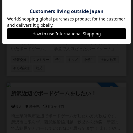
参加自由
子供と一緒にボードゲーム！
169人
約1ヶ月前
小さなお子様と一緒にボードゲームを遊びたい人のため
の、情報交換コミュニティです。 「3歳から家族で遊んで
いたボードゲーム」 「学童で人気だったボードゲーム」
「子供同士でボドゲ、親子ボードゲーム会の情報」 「キッ
情報交換
ファミリー
子供
キッズ
小学生
社会人歓迎
ズ向けのボドゲが遊べる場所の情報」 など、様々な方にご
参加いただければと思います。ボドゲーマだけに限定せ
初心者歓迎
幼児
ず、他コミュニティの宣伝や告知なども自由に行ってくだ
さい。 ご参加お待ちしております！
参加自由
所沢近辺でボードゲームをしたい！
9人
埼玉県
約2ヶ月前
埼玉県所沢市近辺でボードゲームがしたい方大歓迎です。
所沢市に限らず、西武線沿線川越・秩父から池袋・新宿ま
で広範囲でカバーしていければと思ってます！ 楽しくやり