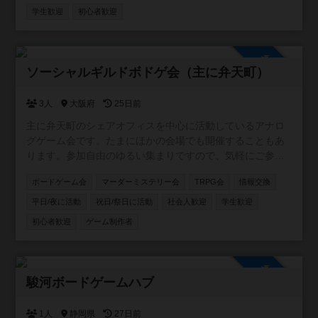
https://line.me/ti/g2/5_rzkfTnDYAR87LOQV7Vcw?
学生歓迎
初心者歓迎
utm_source=invitation&utm_medium=link_copy&utm_camp
aign=default
参加自由
ソーシャルギルドボドゲ会（主に弁天町）
3人
大阪府
25日前
主に弁天町のシェアオフィスを中心に活動しているアナロ
グゲーム会です。たまにほかの会場でも開催することもあ
ります。参加自由のゆるい集まりですので、気軽にご参加
ください！カードゲーム・ボードゲームのほか、希望者が
ボードゲーム会
マーダーミステリー会
TRPG会
情報交換
いればTRPGやマダミスも開催しています。一緒に企画し
てくれる仲間も募集中です。
平日/夜に活動
祝日/祭日に活動
社会人歓迎
学生歓迎
初心者歓迎
ゲーム制作者
参加自由
駿河ボードゲームハブ
1人
静岡県
27日前