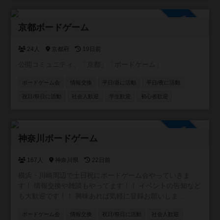
参加自由
京都ボードゲーム
24人
京都府
19日前
公開コミュニティ、「京都」「ボードゲーム」
ボードゲーム会
情報交換
平日/昼に活動
平日/夜に活動
祝日/祭日に活動
社会人歓迎
学生歓迎
初心者歓迎
参加自由
神奈川ボードゲーム
167人
神奈川県
22日前
横浜・川崎周辺で土日祝にボードゲーム会やっていきま
す！ 情報交換や雑談もやってます！！ イベントの告知など
も大歓迎です！！ 興味あれば気軽に登録お願いしま
す！！！ [参加自由] LINE オープンチャット (イベントの通
ボードゲーム会
情報交換
祝日/祭日に活動
社会人歓迎
知や雑談に使ってます)