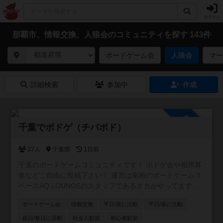
ログイン
那覇市、情報交換、人狼会のコミュニティを探す 143件
ボードゲーム会
人狼会
マー
詳細検索
参加中
作成
参加自由
千葉でボドゲ（チバボド）
37人
千葉県
1日前
千葉のボードゲームコミュニティです！ ボドゲ会や相席募
集などご自由に投稿下さい！ 運営は南柏のボードゲームス
ペースAQ LOUNGEのスタッフであるオカがやってます。
よろしくお願いします！ #柏 ＃松戸 ＃船橋
ボードゲーム会
情報交換
平日/夜に活動
平日/昼に活動
祝日/祭日に活動
社会人歓迎
初心者歓迎