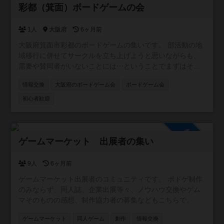
参加自由
彩都（箕面）ボードゲームの会
1人
大阪府
6ヶ月前
大阪府箕面市彩都のボードゲームの集いです。 部活動の地
域移行に併せてサークルを立ち上げようと思いながらも、
需要や賛同者がいないことには⋯ということでまずはその
辺りを探り、ゆくゆくはオフラインでのボードゲーム会開
情報交換
大阪府のボードゲーム会
ボードゲーム会
催を目論むサークルになります。 賛同者の目処が立ち、立
ち上げた場合は天空の家を中心に活動したいと考えていま
初心者歓迎
す。 基本土日の活動で、有志が集まれば平日特定の曜日に
夕方に子どもを巻き込んで…というところまで計画中。 茨
木市彩都や豊北小校区など、近隣の方もご参加ください
参加自由
ゲームマーケット 出展者の集い
9人
6ヶ月前
ゲームマーケット出展者のコミュニティです。 ボドゲ制作
のみならず、同人誌、企業出展等々、ノウハウ交換やゲム
マそのものの感想、制作協力者の募集などもこちらで。
ゲームマーケット
同人ゲーム
創作
情報交換