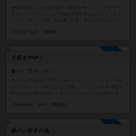
静岡県東部、いわゆる“駿河の東側”を中心に、ボードゲーム
会やショップイベントの情報を共有するためのコミュニテ
ィです。富士・沼津・御殿場・三島・伊豆の国市あたり周
辺を取り扱います。 この地域には個人主催の小さな会から
ボードゲーム会
情報交換
店舗イベントまで幅広い場がありますが、情報が点在して
いて見つけにくいこともあります。 そこで、参加者同士が
「こんな会があるよ」「今度イベントやります」と気軽に
参加自由
投稿できる場として、このコミュニティを作りました。初
大好きPNP！
心者歓迎の会、重ゲー中心、親子向け、新作体験会など、
ジャンルや規模は問いません。主催者・参加者どちらでも
自由に情報を共有できます。 また、みんなが安心して利用
13人
約1ヶ月前
できるよう、宗教やマルチ商法など、ボードゲームと関係
Print And Play(以下PNP)に関するコミュニティです！ PNP
のない勧誘目的での利用はお控えいただけると助かりま
とは作者さんや出版社さんが公開しているデータ(有償無償
す。 遊ぶ場所を探している方、仲間を増やしたい方に、ゆ
問わず)を自身で印刷して楽しむボードゲームの形態です。
るく活用していただければうれしいです。
新作の情報交換や翻訳の相談等の交流を目的としたコミュ
PrintAndPlay
PNP
情報交換
ニティにしたいです！
参加自由
紙ペン好きの会