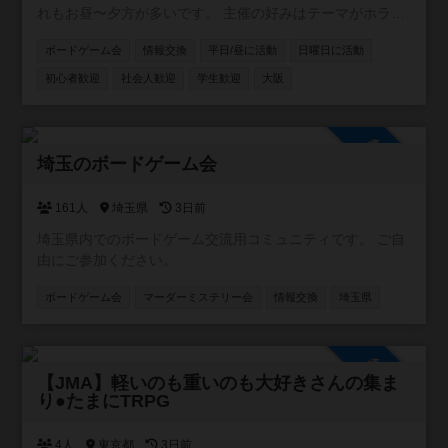
れもお昼〜夕方が多いです。 主催の好みはテーマがホラ
ー、ファンタジー、SFもの。正体隠匿、推理、おバカ系の
ボードゲーム会
情報交換
平日/昼に活動
日曜日に活動
軽量〜中量級でメジャー作品よりは同人ゲームやマイナー
なのが好き。 ちなみにボードゲームアリーナとは関係あり
初心者歓迎
社会人歓迎
学生歓迎
大阪
ません😆
参加自由
埼玉のボードゲーム会
161人
埼玉県
3日前
埼玉県内でのボードゲーム交流用コミュニティです。 ご自
由にご参加ください。
ボードゲーム会
マーダーミステリー会
情報交換
埼玉県
参加自由
【JMA】軽いのも重いのも大好きさんの集ま
り●たまにTRPG
4人
東京都
3日前