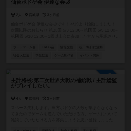
承認制
仙台ボドゲ会 伊達な会🌙
2人
宮城県
3ヶ月前
仙台ボドゲ会 伊達な会🌙です！ 4/19より始動しました！
次回以降のお知らせ 第2⃣回 5/3 12:00~ 第3️⃣回 5/5 12:00~
第4️⃣回 5/10 12:00~ 1回以上会に参加した方から承認させて
いただきます！
ボードゲーム会
TRPG会
情報交換
祝日/祭日に活動
社会人歓迎
学生歓迎
ゲーム制作者
イベント関係
参加自由
主計将校:第二次世界大戦の補給戦 / 主計総監
がプレイしたい。
4人
京都府
3ヶ月前
スペース失礼します。当方ボドゲの人数が集まらなくなっ
てきたのでゲームを遊んでいただける方、ゲームについて
雑談していただける方を募集しようと思い登録しました。
プロフィールの所持ゲームももちろん対応可能です４人以
ボードゲーム会
情報交換
社会人歓迎
学生歓迎