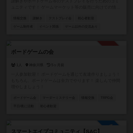
謎解きやボードゲーム等のテストプレイを行うためのコミ
ュニティです！ ゲームマーケット等の販売に向けての情報
交換なども行っていますので是非是非お気軽にご参加くだ
情報交換
謎解き
テストプレイ会
初心者歓迎
さい！
ゲーム制作者
イベント関係
ゲーム以外の交流あり
承認制
ボードゲームの会
1人
神奈川県
5ヶ月前
一人参加歓迎！ ボードゲームを通じて友達作りましょう！
もちろん、ボードゲームは全力でやります！ 楽しんで仲間
増やしましょう！
ボードゲーム会
マーダーミステリー会
情報交換
TRPG会
平日/夜に活動
初心者歓迎
参加自由
スマートエイプコミュニティ【SAC】