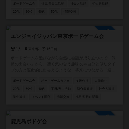
ボードゲーム会
祝日/祭日に活動
社会人歓迎
初心者歓迎
入退室時間は自由 もちろん、市外・府外の方も大歓迎で
す。 月1回程度、公共施設でオープン会を開催していま
20代
30代
40代
50代
情報交換
す。 お気軽にご参加お待ちしています🐈 ※2025.12月よ
り、オープン会を休止しております。ぼちぼち掲示板から
再開していきますので、気長によろしくです〜🐈
参加自由
エンジョイジャパン東京ボードゲーム会
1人
東京都
15日前
ボードゲームを遊びながら自然に会話が成り立つので「偶
然の出会い」から、凄く気の合う趣味友や自分と似たタイ
プの方と運命的に出会えるような、将来につながる「運命
の出会い」が見つかる事への願いも込めた交流イベントを
ボードゲーム会
ボードゲームカフェ
友達作り
人脈作り
企画しています✨ 公式ページ https://enjoyjp.jp/
20代
30代
40代
平日/夜に活動
初心者歓迎
社会人歓迎
学生歓迎
イベント関係
情報交換
祝日/祭日に活動
参加自由
鹿児島ボドゲ会