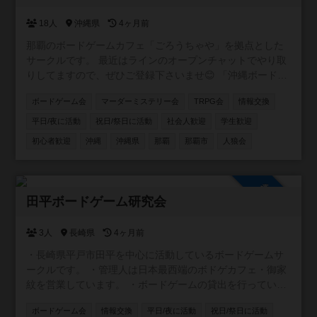
18人
沖縄県
4ヶ月前
那覇のボードゲームカフェ「ごろうちゃや」を拠点とした
サークルです。 最近はラインのオープンチャットでやり取
りしてますので、ぜひご登録下さいませ😊 「沖縄ボードゲ
ームサークル in【ごろうちゃや】」 https://x.gd/l6XIi ・ボ
ボードゲーム会
マーダーミステリー会
TRPG会
情報交換
ードゲームに興味を持ち始めた方 ・重ゲーが大好きな方 ・
大人数で遊べる環境ではない方 ・いろいろなゲームを遊び
平日/夜に活動
祝日/祭日に活動
社会人歓迎
学生歓迎
たい方 ・平日夜に時間をとれる方 。。。とにかくどんな方
初心者歓迎
沖縄
沖縄県
那覇
那覇市
人狼会
でも参加していただけたら嬉しいです。 もちろん観光で沖
縄に来られる方の参戦も大歓迎！ 日程合わせますので、ぜ
ひ遊んでください＾＾
参加自由
田平ボードゲーム研究会
3人
長崎県
4ヶ月前
・長崎県平戸市田平を中心に活動しているボードゲームサ
ークルです。 ・管理人は日本最西端のボドゲカフェ・御家
紋を営業しています。 ・ボードゲームの貸出を行っている
平戸図書館と共催でボードゲーム会の企画 ・毎月第一水曜
ボードゲーム会
情報交換
平日/夜に活動
祝日/祭日に活動
夜@ライダーズカフェGGさん でボドゲ会の開催 ・