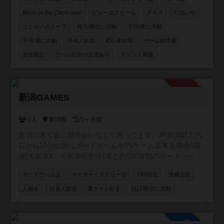
ンテンツを通じた友達作りができる温かい環境を提供して
います。 【主な活動内容】 🎲四ツ谷、板橋、押上、表参
Blood on the Clocktower
ビュースクリーム
クイズ
たほいや
道、池袋、浅草橋など様々ば場所で様々な主催がボードゲ
ウミガメのスープ
祝日/祭日に活動
平日/夜に活動
ーム会を開催しています！ 🐺定番の人狼ゲームがメインの
平日/昼に活動
社会人歓迎
初心者歓迎
ゲーム制作者
会も！ 🔍マーダーミステリーや謎解き、推理ゲーム、
TRPGの会も開催中！ 🐺 次世代推理ゲーム「Blood on the
女性限定
ゲーム以外の交流あり
イベント関係
clocktower」海外で大人気の、途中脱落がない人狼風ゲー
ムもオンライン・オフラインで開催！ 【こんな方にオスス
メ！】 ・ボドゲを始めたい初心者さん🔰 ・勝ち負けよりワ
承認制
イワイ楽しむのが好きな方😆 ・ゲームを通して気の合う仲
新潟GAMES
間を作りたい方🤝 お一人での参加がほとんどですので、初
参加の方もご安心ください！一緒に豊かなボードゲームラ
1人
新潟県
5ヶ月前
イフを楽しみましょう！
新潟に来て遊ぶ相手がいなくて困ってます。JR新潟駅万代
口から10分の所にボードゲームやTVゲーム出来る環境5部
屋(大部屋1、小部屋4)合計7卓と約500種類のボードゲーム
を用意したので一緒に遊んでくれる方募集中です。 ゲーム
ボードゲーム会
マーダーミステリー会
TRPG会
情報交換
は500種類くらいあります。 土曜日AM9時〜17時で活動し
ます。 参加費無料です。 【規約】 ①室内は禁煙です。 ②
人狼会
社会人歓迎
重ゲーが好き
祝日/祭日に活動
ゴミはお持ち帰りください。 ③借りたゲームは大切に扱っ
て下さい。 ④写真は確認して撮影して下さい。