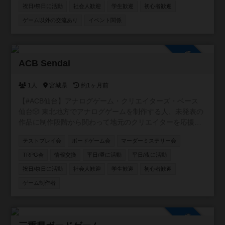
祝日/祭日に活動
社会人歓迎
学生歓迎
初心者歓迎
ゲーム以外の交流あり
イベント関係
参加自由
ACB Sendai
1人
宮城県
約1ヶ月前
【#ACB仙台】アナログゲーム・クリエイターズ・ベース
仙台🎲 東北地方でアナログゲームを制作する人、未発表の
作品に制作段階から関わって地元のクリエイターを応援し
たい人、そんな人達を集めて仙台を中心に活動するアナロ
テストプレイ会
ボードゲーム会
マーダーミステリー会
グゲーム制作コミュニティ!!
TRPG会
情報交換
平日/昼に活動
平日/夜に活動
祝日/祭日に活動
社会人歓迎
学生歓迎
初心者歓迎
ゲーム制作者