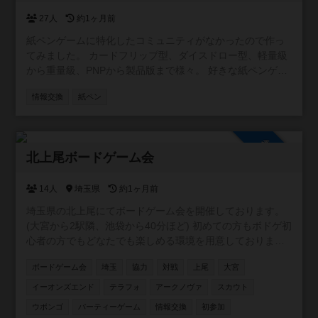
27人
約1ヶ月前
紙ペンゲームに特化したコミュニティがなかったので作っ
てみました。 カードフリップ型、ダイスドロー型、軽量級
から重量級、PNPから製品版まで様々。 好きな紙ペンゲー
ムを紹介したり知らないゲームの発見ができたらいいなと
情報交換
紙ペン
思います。 掲示板とか特に制限はないので自由に作成して
ください。 無言参加もOKです。お気軽にどうぞ。
参加自由
北上尾ボードゲーム会
14人
埼玉県
約1ヶ月前
埼玉県の北上尾にてボードゲーム会を開催しております。
(大宮から2駅隣、池袋から40分ほど) 初めての方もボドゲ初
心者の方でもどなたでも楽しめる環境を用意しておりま
す。主催含めみんなが持ってきてくれるゲームは新旧含め
ボードゲーム会
埼玉
協力
対戦
上尾
大宮
100種類以上のゲームをご用意しております。 駐車場は200
台ほどで無料です。 6年1月10日現在/114回の開催をしてお
イーオンズエンド
テラフォ
アークノヴァ
スカウト
り 平均30人ほどの方にご参加いただいております。 是非一
ウボンゴ
パーティーゲーム
情報交換
初参加
緒に遊んでください！✨✨