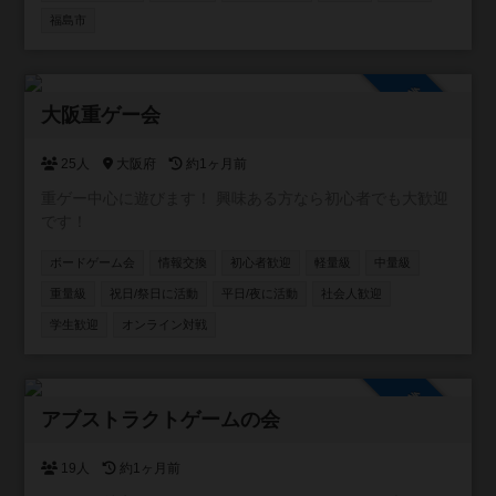
福島市
参加自由
大阪重ゲー会
25人
大阪府
約1ヶ月前
重ゲー中心に遊びます！ 興味ある方なら初心者でも大歓迎
です！
ボードゲーム会
情報交換
初心者歓迎
軽量級
中量級
重量級
祝日/祭日に活動
平日/夜に活動
社会人歓迎
学生歓迎
オンライン対戦
参加自由
アブストラクトゲームの会
19人
約1ヶ月前