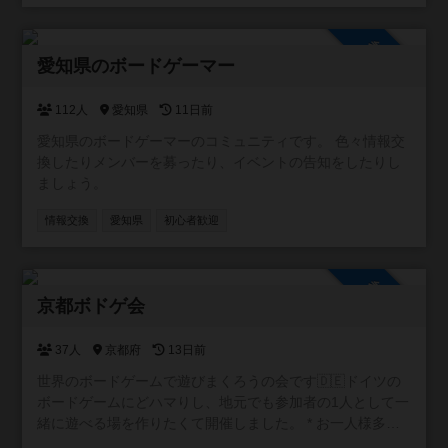
参加自由
愛知県のボードゲーマー
112人
愛知県
11日前
愛知県のボードゲーマーのコミュニティです。 色々情報交
換したりメンバーを募ったり、イベントの告知をしたりし
ましょう。
情報交換
愛知県
初心者歓迎
参加自由
京都ボドゲ会
37人
京都府
13日前
世界のボードゲームで遊びまくろうの会です🇩🇪ドイツの
ボードゲームにどハマりし、地元でも参加者の1人として一
緒に遊べる場を作りたくて開催しました。 * お一人様多
数！初参加も大歓迎 * 手ぶらOK！ボドゲ持ち込み大歓迎 *