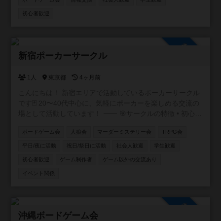
上でボドゲがしたいので。気軽にお話し頂きたいのですが
主計将校:第二次世界大戦の補給戦 / 主計総監を特にやりた
初心者歓迎
いなと思っています。前哨戦と総力戦はともに持っていま
す。ここ１年ほどは興味のある方が集まり月１、２回主計
将校総力戦ありで６人でプレイ出来ております。興味のあ
参加自由
る方募集中です。
新宿ポーカーサークル
1人
東京都
4ヶ月前
こんにちは！ 新宿エリアで活動しているポーカーサークル
です🃏 20〜40代中心に、気軽にポーカーを楽しめる交流の
場として活動しています！ ⸻ 🎯サークルの特徴 • 初心
者・未経験者も大歓迎！ 初心者講習付で、ルール説明か
ボードゲーム会
人狼会
マーダーミステリー会
TRPG会
らテーブルマナーまで丁寧にサポートします✨ アプリで
しかやったことない方も多く来られます • 成績を自社開発
平日/夜に活動
祝日/祭日に活動
社会人歓迎
学生歓迎
したアプリで管理📊 自分の上達が実感できます！ • 復活
初心者歓迎
ゲーム制作者
ゲーム以外の交流あり
無料で安心♻️ 追加料金なく初心者の方も最後まで楽しめ
イベント関係
ます！ • フレンドリーな雰囲気で、友達作りにも最適🎉
本サークルメンバーで海外に行ったり、キャンプに行った
りもします⛺
参加自由
沖縄ボードゲーム会