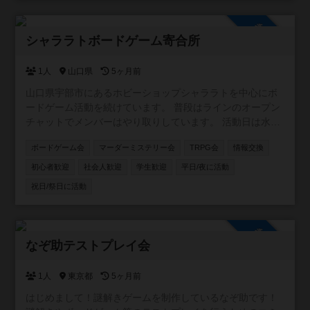
険者には、ギルドからの報酬として ナイスをお届けしま
す。 ※勇者っぽい称号はつきません。ご了承ください。 基
参加自由
本的には、 「札幌近郊でボドゲ好きの仲間がほしい」 「新
シャララトボードゲーム寄合所
作や名作の情報を交換したい」 「ゆるく参加できるギルド
がほしい」 そんな人たちが気軽に集まれる場所です。 難し
1人
山口県
5ヶ月前
いルールはなし！ 初心者・ベテラン問わず、今日からあな
山口県宇部市にあるホビーショップシャララトを中心にボ
たもギルドメンバーです。 好きなボードゲームの話をゆ
ードゲーム活動を続けています。 普段はラインのオープン
る〜く投げていきましょう。
チャットでメンバーはやり取りしています。 活動日は水曜
日夜。土日祝日も集まっていることがあります。 よろしく
ボードゲーム会
マーダーミステリー会
TRPG会
情報交換
お願いします。
初心者歓迎
社会人歓迎
学生歓迎
平日/夜に活動
祝日/祭日に活動
参加自由
なぞ助テストプレイ会
1人
東京都
5ヶ月前
はじめまして！謎解きゲームを制作しているなぞ助です！