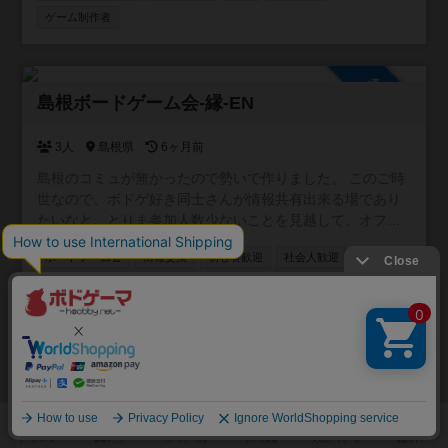
ゲーム制作者
参加自由
島根ボードゲーム会-縁-EN
3人
島根県
6ヶ月前
島根のコミュが無かったので勢いで作りました。 このご時
世なので、ボドゲ好き同士さんが情報共有出来る場であり
たいなと。とりま参加人数少ないことを見越して、オフ会
みたいなイベントの予定は今の所無し。 こちら承認制から
ボードゲーム会
情報交換
初心者歓迎
社会人歓迎
自由参加に変更(5/29) 参加した方は島根出身を一言添えて
掲示板で挨拶してください(っ´ω`c)
平日/昼に活動
平日/夜に活動
祝日/祭日に活動
参加自由
レインボーパワー ボドゲ部
1人
大阪府
6ヶ月前
― 主催も初心者。だからこそ“やさしい”ボドゲ会 ― ■ サー