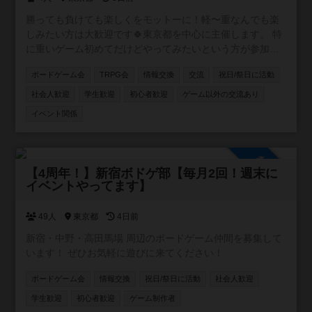
勝っても負けても楽しくをモットーに！軽〜重なんでも楽
しみたい方は大歓迎です🍀東京都を中心に主催します。 特
に重いゲーム初めてだけどやってみたいという方が参加し
やすいようなイベントを目指しています。 ボドゲ界隈では
ボードゲーム会
TRPG会
情報交換
交流
祝日/祭日に活動
新参者の主催者ですが、毎月新しいボドゲ開拓しているの
でリクエストやおすすめも受け付けます✨
社会人歓迎
学生歓迎
初心者歓迎
ゲーム以外の交流あり
イベント関係
参加自由
【4周年！】新宿ボドゲ部【毎月2回！週末に
イベントやってます】
49人
東京都
4日前
新宿・中野・高田馬場 周辺のボードゲーム仲間を募集して
います！ ぜひお気軽に遊びに来てください！
ボードゲーム会
情報交換
祝日/祭日に活動
社会人歓迎
学生歓迎
初心者歓迎
ゲーム制作者