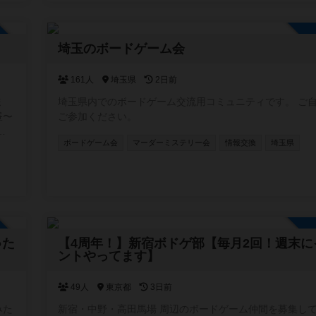
加自由
埼玉のボードゲーム会
161人
埼玉県
2日前
ま
埼玉県内でのボードゲーム交流用コミュニティです。 ご自由に
昼〜
ご参加ください。
ボードゲーム会
マーダーミステリー会
情報交換
埼玉県
ジ
ボ
加自由
●た
【4周年！】新宿ボドゲ部【毎月2回！週末に
ントやってます】
49人
東京都
3日前
みた
新宿・中野・高田馬場 周辺のボードゲーム仲間を募集し