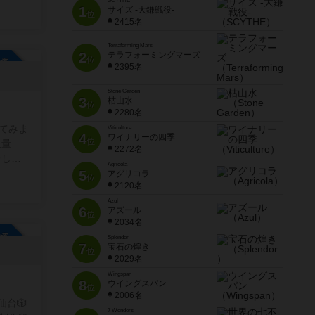
SCYTHE
ュニテ
1
サイズ -大鎌戦役-
位
、新作
2415名
者どち
して利
Terraforming Mars
2
テラフォーミングマーズ
位
参加自由
係のな
2395名
遊ぶ場
ていた
Stone Garden
3
枯山水
位
2280名
てみま
Viticulture
4
ワイナリーの四季
位
重量
2272名
介した
Agricola
5
アグリコラ
位
2120名
参加も
Azul
6
アズール
位
2034名
参加自由
Splendor
7
宝石の煌き
位
2029名
Wingspan
8
ウイングスパン
位
2006名
台🎲
7 Wonders