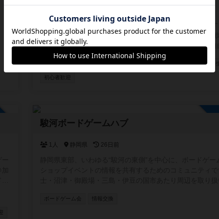
167人
神奈川県
21日前
横浜・川崎周辺で土日祝にボードゲーム会やっていきます
報交換や雑談もやってます！！ イベントの告知なども大
す！！ 興味あれば気軽に登録お願いします！！！ [参加自由]
LINE オープンチャット (イベントの通知や雑談に使ってま
ボードゲーム会
情報交換
祝日/祭日に活動
社会人歓迎
学
https://line.me/ti/g2/5_rzkfTnDYAR87LOQV7Vcw?
utm_source=invitation&utm_medium=link_copy&utm_cam
初心者歓迎
default
加自由
駿河ボードゲームハブ
1人
静岡県
26日前
ゲー
静岡県東部、いわゆる“駿河の東側”を中心に、ボードゲー
参加
ショップイベントの情報を共有するためのコミュニティで
ドゲ
士・沼津・御殿場・三島・伊豆の国市あたり周辺を取り扱
スも
す。 この地域には個人主催の小さな会から店舗イベント
ボードゲーム会
情報交換
広い場がありますが、情報が点在していて見つけにくいこ
ります。 そこで、参加者同士が「こんな会があるよ」「
迎