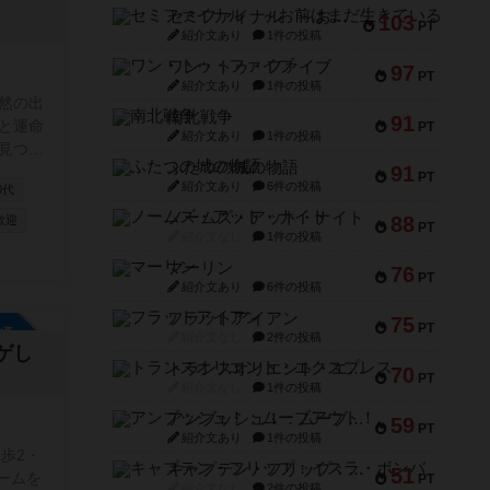
参加自由
セミファイナル ～お前はまだ生きている～
103
PT
紹介文あり
1件の投稿
ワン・トゥ・ファイブ
97
PT
紹介文あり
1件の投稿
然の出
南北戦争
91
と運命
PT
紹介文あり
1件の投稿
見つか
ふたつの城の物語
91
PT
紹介文あり
6件の投稿
0代
ノームズ・アット・ナイト
88
歓迎
PT
紹介文なし
1件の投稿
マーリン
76
PT
紹介文あり
6件の投稿
フラットアイアン
75
PT
参加自由
紹介文なし
2件の投稿
ゲし
トランスオリエント・エクスプレス
70
PT
紹介文なし
1件の投稿
アンブッシュ！：ムーブアウト！
59
PT
紹介文あり
1件の投稿
歩2・
キャプテン・フリップ：イスラ・ボンバ
51
ームを
PT
紹介文なし
2件の投稿