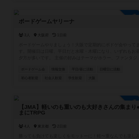
参
ボードゲームヤリーナ
3人
大阪府
1日前
ボードゲームやりましょう！大阪で定期的にボドゲ会やって
す。開催日は日曜、平日だと水曜・木曜になり、いずれもお
夕方が多いです。 主催の好みはテーマがホラー、ファンタジ
ー、SFもの。正体隠匿、推理、おバカ系の軽量〜中量級でメ
ボードゲーム会
情報交換
平日/昼に活動
日曜日に活動
ャー作品よりは同人ゲームやマイナーなのが好き。 ちなみに
ードゲームアリーナとは関係ありません😆
初心者歓迎
社会人歓迎
学生歓迎
大阪
参
【JMA】軽いのも重いのも大好きさんの集まり
まにTRPG
4人
東京都
2日前
勝っても負けても楽しくをモットーに！軽〜重なんでも楽し