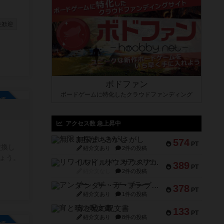
生歓迎
ボドファン
ボードゲームに特化したクラウドファンディング
参加自由
アクセス数 急上昇中
無限まちがいさがし
574
PT
交換し
紹介文あり
2件の投稿
ょう。
リワイルド：サウスアメリカ
389
PT
紹介文なし
2件の投稿
アンダー・ザ・テーブラー
378
PT
紹介文あり
1件の投稿
宵と暁の呪文書
133
PT
紹介文あり
8件の投稿