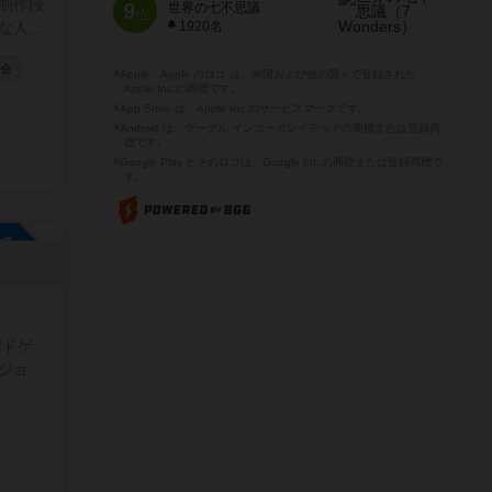
制作段
9
世界の七不思議
位
な人達
1920名
ニテ
G会
※Apple、Apple のロゴ は、米国および他の国々で登録された
Apple Inc.の商標です。
※App Store は、Apple Inc.のサービスマークです。
※Android は、グーグル インコーポレイテッドの商標または登録商
標です。
※Google Play とそのロゴは、Google Inc.の商標または登録商標で
す。
参加自由
ボドゲ
ジョ