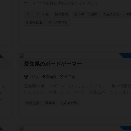
ー
す！ ぜひお気軽に遊びに来てください！
イベ
ボードゲーム会
情報交換
祝日/祭日に活動
社会人歓迎
学
めも
初心者歓迎
ゲーム制作者
加自由
愛知県のボードゲーマー
112人
愛知県
10日前
ミュ
愛知県のボードゲーマーのコミュニティです。 色々情報
ミ
たりメンバーを募ったり、イベントの告知をしたりしまし
加
情報交換
愛知県
初心者歓迎