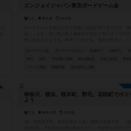
加自由
エンジョイジャパン東京ボードゲーム会
1人
東京都
14日前
ード
ボードゲームを遊びながら自然に会話が成り立つので「偶
る
会い」から、凄く気の合う趣味友や自分と似たタイプの方
的に出会えるような、将来につながる「運命の出会い」が
る事への願いも込めた交流イベントを企画しています✨ 公式ペー
ボードゲーム会
ボードゲームカフェ
友達作り
人脈作り
2
オー
ジ https://enjoyjp.jp/
30代
40代
平日/夜に活動
初心者歓迎
社会人歓迎
学生
掲
イベント関係
情報交換
祝日/祭日に活動
加自由
神奈川、横浜、桜木町、野毛、花咲町でボド
よう
1人
神奈川県
16日前
す。
JR、市営地下鉄、桜木町駅から近い場所が会場です。（徒
3分程度） 大好きなお酒を飲みながら、大好きなボードゲ