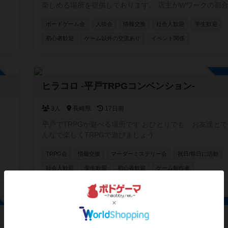
楽しめる場所を提供しております。 店主がWワークの都合上、営
業が不定休です。ですが、レンタルとしてスペースを貸し
ボードゲーム会
人狼会
情報交換
社会人歓迎
学生歓迎
はできます。要するに、店主不在の時は、お酒や食事の提
ードゲームのルール説明ができません。 少しずつお客様が集ま
初心者歓迎
ゲーム以外の交流あり
イベント関係
り始め、店内に3組4組入り相席で一緒のゲームを楽しん
る機会も増えました。 店内には約２００種類のボドゲ、
かの人狼系、クトゥルフ神話TRPGのルールブックがござ
加自由
す。 ボドゲ会、、人狼会、それぞれにお酒のありなし、平日、
ヒラコロ -平戸TRPGコンベンション-
土日祝のカテゴリに分けて参加を募っていきます。 これ
先、マダミス会、TRPGのでGM担当になっていけるよう
3人
長崎県
17日前
いきます。一日店長権なんていうのもいいかもしれません。
ずれにせよ、皆さんの協力が必要です。コミュニティに参
平戸でTRPGが遊べる場所です おひとりでも お友達とで
だき、開催の連絡ができる人数を増やさせてください。そ
んなで楽しくTRPGで遊びましょう
ご要望に応えられるような大会運営を致します。
TRPG会
情報交換
マーダーミステリー会
祝日/祭日に活動
社会人歓迎
学生歓迎
初心者歓迎
ゲーム制作者
加自由
神奈川ボードゲーム