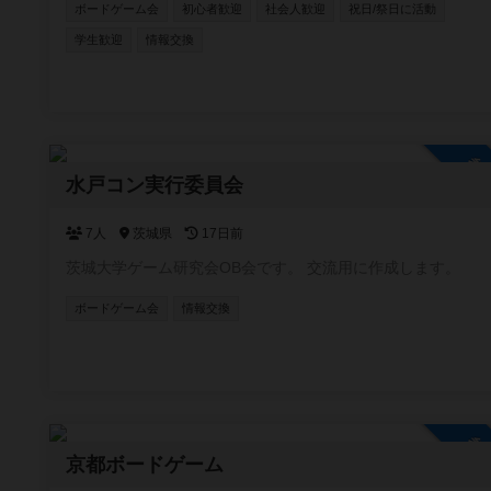
ボードゲーム会
初心者歓迎
社会人歓迎
祝日/祭日に活動
学生歓迎
情報交換
参
水戸コン実行委員会
7人
茨城県
17日前
茨城大学ゲーム研究会OB会です。 交流用に作成します。
ボードゲーム会
情報交換
参
京都ボードゲーム