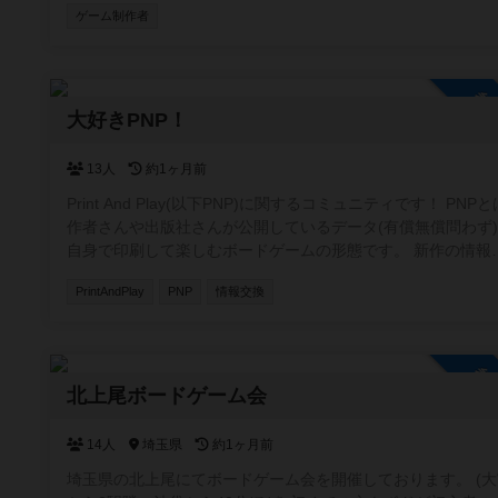
ゲーム制作者
参
大好きPNP！
13人
約1ヶ月前
Print And Play(以下PNP)に関するコミュニティです！ PNPと
作者さんや出版社さんが公開しているデータ(有償無償問わず
自身で印刷して楽しむボードゲームの形態です。 新作の情報
換や翻訳の相談等の交流を目的としたコミュニティにしたい
PrintAndPlay
PNP
情報交換
す！
参
北上尾ボードゲーム会
14人
埼玉県
約1ヶ月前
埼玉県の北上尾にてボードゲーム会を開催しております。 (大