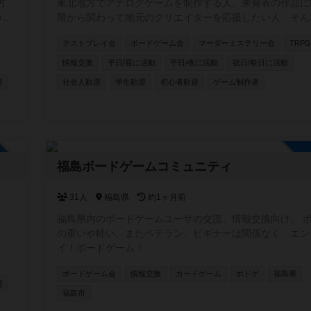
東北地方でアナログゲームを制作する人、未発表の作品に
みん
階から関わって地元のクリエイターを応援したい人、そん
ムを
を集めて仙台を中心に活動するアナログゲーム制作コミュ
テストプレイ会
ボードゲーム会
マーダーミステリー会
TRP
ィ!!
い
情報交換
平日/昼に活動
平日/夜に活動
祝日/祭日に活動
迎
社会人歓迎
学生歓迎
初心者歓迎
ゲーム制作者
加自由
福島ボードゲームコミュニティ
31人
福島県
約1ヶ月前
福島県内のボードゲームユーザの交流、情報交換向け。 
の重いや軽い、またベテラン、ビギナーは関係なく、エン
イ！ボードゲーム！
ボードゲーム会
情報交換
カードゲーム
ボドゲ
福島県
迎
福島市