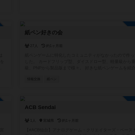
ベントやります」と気軽に投稿できる場として、このコミ
ィを作りました。初心者歓迎の会、重ゲー中心、親子向け
体験会など、ジャンルや規模は問いません。主催者・参加
らでも自由に情報を共有できます。 また、みんなが安心
加自由
用できるよう、宗教やマルチ商法など、ボードゲームと関
紙ペン好きの会
い勧誘目的での利用はお控えいただけると助かります。 
所を探している方、仲間を増やしたい方に、ゆるく活用し
だければうれしいです。
27人
約1ヶ月前
は
紙ペンゲームに特化したコミュニティがなかったので作っ
)を
した。 カードフリップ型、ダイスドロー型、軽量級から
交
級、PNPから製品版まで様々。 好きな紙ペンゲームを紹
で
り知らないゲームの発見ができたらいいなと思います。 掲示板
情報交換
紙ペン
とか特に制限はないので自由に作成してください。 無言
OKです。お気軽にどうぞ。
加自由
ACB Sendai
1人
宮城県
約1ヶ月前
宮
【#ACB仙台】アナログゲーム・クリエイターズ・ベース 仙