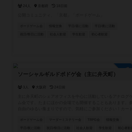
24人
京都府
18日前
公開コミュニティ、「京都」「ボードゲーム」
ボードゲーム会
情報交換
平日/昼に活動
平日/夜に活動
祝日/祭日に活動
社会人歓迎
学生歓迎
初心者歓迎
参
ソーシャルギルドボドゲ会（主に弁天町）
3人
大阪府
24日前
主に弁天町のシェアオフィスを中心に活動しているアナログ
ム会です。たまにほかの会場でも開催することもあります。
自由のゆるい集まりですので、気軽にご参加ください！カー
ーム・ボードゲームのほか、希望者がいればTRPGやマダミ
ボードゲーム会
マーダーミステリー会
TRPG会
情報交換
開催しています。一緒に企画してくれる仲間も募集中です。
平日/夜に活動
祝日/祭日に活動
社会人歓迎
学生歓迎
初心者歓