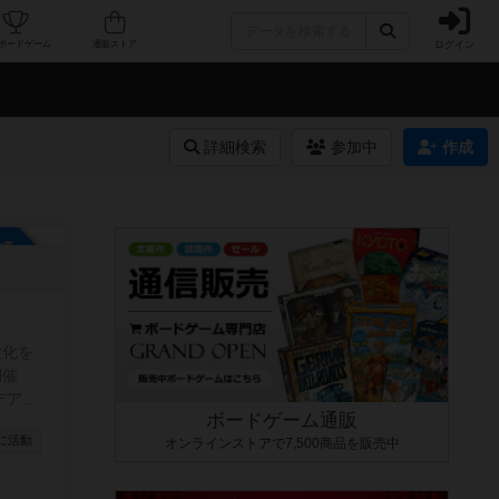
ログイン
カフェ/店舗
人気ボードゲーム
通販ストア
詳細検索
参加中
作成
参加自由
性化を
開催
デアが
ボードゲーム通販
 ・テ
に活動
オンラインストアで7,500商品を販売中
加くだ