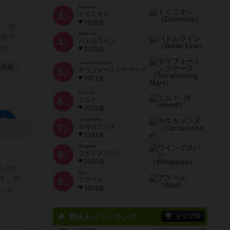
Dominion
3
ドミニオン
位
2530名
！ 情
Battle Line
歓迎で
4
バトルライン
位
2378名
す)
Terraforming Mars
生歓迎
5
テラフォーミングマーズ
位
2371名
paign=
6 nimmt!
6
ニムト
位
2202名
参加自由
Carcassonne
7
カルカソンヌ
位
2191名
Wingspan
8
ウイングスパン
位
2150名
ム会や
Azul
す。富
9
アズール
位
1903名
いま
まで幅
ともあ
興味ありランキング
トップ50
今度イ