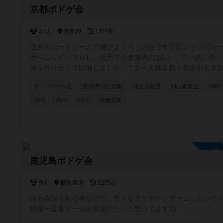
参
京都ボドゲ会
37人
京都府
13日前
世界のボードゲームで遊びまくろうの会です🇩🇪ドイツのボ
ゲームにどハマりし、地元でも参加者の1人として一緒に遊べ
場を作りたくて開催しました。 * お一人様多数！初参加も大歓迎
* 手ぶらOK！ボドゲ持ち込み大歓迎 * 入退室時間は自由 もちろ
ボードゲーム会
祝日/祭日に活動
社会人歓迎
初心者歓迎
20代
ん、市外・府外の方も大歓迎です。 月1回程度、公共施設で
プン会を開催しています。 お気軽にご参加お待ちしています🐈
30代
40代
50代
情報交換
※2025.12月より、オープン会を休止しております。ぼちぼち
示板から再開していきますので、気長によろしくです〜🐈
参
鹿児島ボドゲ会
9人
鹿児島県
15日前
自分自身も初心者なので、色々な方とボードゲームしたいで
軽量〜重量ゲーム全般遊びたいと思ってます😊