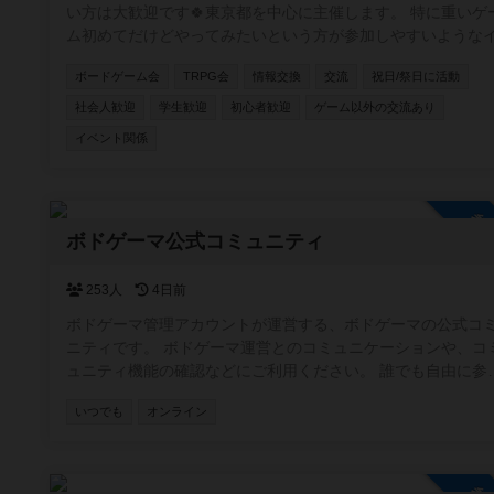
い方は大歓迎です🍀東京都を中心に主催します。 特に重いゲ
ム初めてだけどやってみたいという方が参加しやすいような
ントを目指しています。 ボドゲ界隈では新参者の主催者です
ボードゲーム会
TRPG会
情報交換
交流
祝日/祭日に活動
が、毎月新しいボドゲ開拓しているのでリクエストやおすす
受け付けます✨
社会人歓迎
学生歓迎
初心者歓迎
ゲーム以外の交流あり
イベント関係
参
ボドゲーマ公式コミュニティ
253人
4日前
ボドゲーマ管理アカウントが運営する、ボドゲーマの公式コ
ニティです。 ボドゲーマ運営とのコミュニケーションや、コ
ュニティ機能の確認などにご利用ください。 誰でも自由に参
できる設定ですので、どなたでもお気軽にどうぞ！
いつでも
オンライン