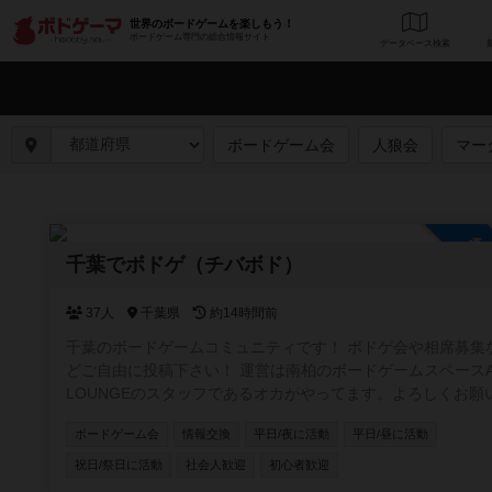
世界のボードゲームを楽しもう！
ボードゲーム専門の総合情報サイト
データベース
検
ボードゲーム会
人狼会
マー
参
千葉でボドゲ（チバボド）
37人
千葉県
約14時間前
千葉のボードゲームコミュニティです！ ボドゲ会や相席募集
どご自由に投稿下さい！ 運営は南柏のボードゲームスペースAQ
LOUNGEのスタッフであるオカがやってます。よろしくお願
ます！ #柏 ＃松戸 ＃船橋
ボードゲーム会
情報交換
平日/夜に活動
平日/昼に活動
祝日/祭日に活動
社会人歓迎
初心者歓迎