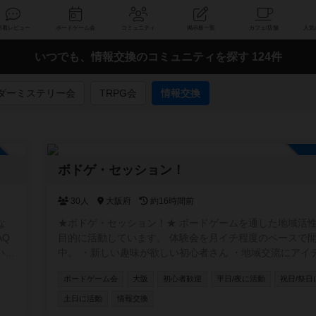
索
新着レビュー
ボードゲーム会
コミュニティ
掲示板一覧
いつでも、情報交換のコミュニティを探す 124件
ダーミステリー会
TRPG会
情報交換
加自由
ボドゲ・セッション！
30人
大阪府
約16時間前
な
★ボドゲ・セッション！★ ボードゲームを通した地域活
目的に活動しています。 体験会を月イチ程度のペースで
いし
中。 ・新しい趣味が欲しい初心者さん ・地域交流にアイ
欲しい店舗オーナーさん ・卓をお任せできるベテランさん
ボードゲーム会
大阪
初心者歓迎
平日/夜に活動
祝日/祭日
ストプレイヤーが欲しいクリエーターさん お気軽にご参
さい！ https://www.instagram.com/boardgamesession/
土日に活動
情報交換