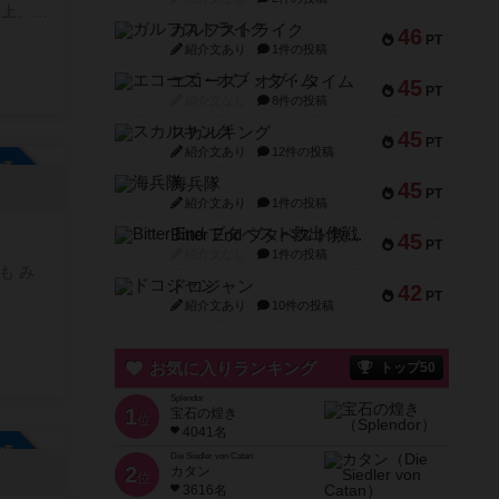
ガルフストライク
46
出す事
PT
紹介文あり
1件の投稿
供、ボ
エコーズ・オブ・タイム
45
PT
紹介文なし
8件の投稿
でもらえ
いくつ
スカルキング
45
PT
いま
紹介文あり
12件の投稿
参加自由
海兵隊
45
PT
から
紹介文あり
1件の投稿
にして
Bitter End ブタペスト救出作戦
45
 い
PT
紹介文なし
1件の投稿
加いた
も み
ドコジャン
42
して、
PT
紹介文あり
10件の投稿
お気に入りランキング
トップ50
Splendor
1
宝石の煌き
位
4041名
参加自由
Die Siedler von Catan
2
カタン
位
3616名