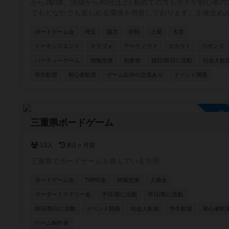
から2駅隣、池袋から40分ほど) 初めての方もボドゲ初心者の方
でもどなたでも楽しめる環境を用意しております。主催含め
なが持ってきてくれるゲームは新旧含め100種類以上のゲー
ボードゲーム会
埼玉
協力
対戦
上尾
大宮
ご用意しております。 駐車場は200台ほどで無料です。 6年1月
10日現在/114回の開催をしており 平均30人ほどの方にご参加
イーオンズエンド
テラフォ
アークノヴァ
スカウト
ウボンゴ
ただいております。 是非一緒に遊んでください！✨✨
パーティーゲーム
情報交換
初参加
祝日/祭日に活動
社会人歓
学生歓迎
初心者歓迎
ゲーム以外の交流あり
イベント関係
参
三重県ボードゲーム
13人
約1ヶ月前
三重県でボードゲームを遊んでいる方用
ボードゲーム会
TRPG会
情報交換
人狼会
マーダーミステリー会
平日/昼に活動
平日/夜に活動
祝日/祭日に活動
イベント関係
社会人歓迎
学生歓迎
初心者歓
ゲーム制作者