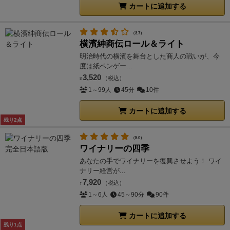
カートに追加する
（3.7）
横濱紳商伝ロール＆ライト
明治時代の横濱を舞台とした商人の戦いが、今
度は紙ペンゲー...
3,520
（税込）
¥
1～99人
45分
10件
カートに追加する
残り2点
（5.0）
ワイナリーの四季
あなたの手でワイナリーを復興させよう！ ワイ
ナリー経営が...
7,920
（税込）
¥
1～6人
45～90分
90件
カートに追加する
残り1点