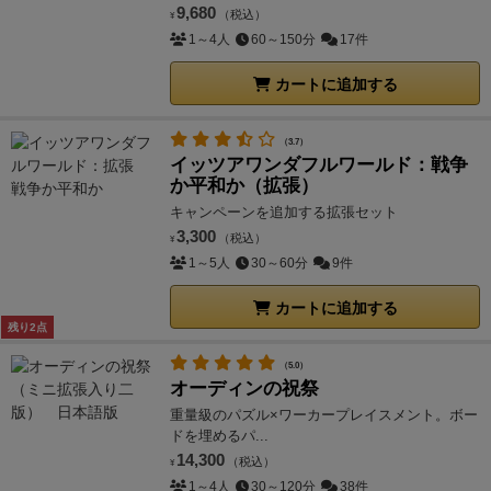
9,680
（税込）
¥
1～4人
60～150分
17件
カートに追加する
（3.7）
イッツアワンダフルワールド：戦争
か平和か（拡張）
キャンペーンを追加する拡張セット
3,300
（税込）
¥
1～5人
30～60分
9件
カートに追加する
残り2点
（5.0）
オーディンの祝祭
重量級のパズル×ワーカープレイスメント。ボー
ドを埋めるパ...
14,300
（税込）
¥
1～4人
30～120分
38件