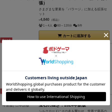
張）
さまざまな要素を「バラージ」に加える拡張セ
ット
4,840
（税込）
¥
1～4人
60～120分
8件
カートに追加する
残り2点
（4.4）
グラスロード：ミニ拡張同梱版
カードによるアクション選択とバッティングの
ウヴェ作品
6,930
（税込）
¥
1～4人
20～80分
7件
カートに追加する
残り1点
（5.0）
宝石の煌き：2024年新版
シルクロードにその名を響かせ、世界で最高の