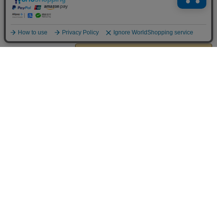
チーム戦や6人プレイなど、コンコルディアの新
しい楽しみ方を。
6,600
（税込）
¥
2～6人
2件
カートに追加する
残り1点
（5.0）
コルセイル
＜交易＞から＜略奪＞へ走る私掠船（コルセイ
ル）
2,800
（税込）
¥
2人用
30分
2件
カートに追加する
残り1点
（5.0）
ナショナルエコノミー：完全版
A remastered edition featuri...
4,400
（税込）
¥