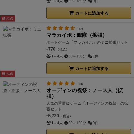
2～4人
90～180分
9件
カートに追加する
残り1点
（4.7）
マラカイボ：艦隊（拡張）
ボードゲーム「マラカイボ」のミニ拡張セット
770
（税込）
¥
1～4人
60～150分
1件
カートに追加する
残り1点
（5.0）
オーディンの祝祭：ノース人（拡
張）
人気の重量級ゲーム「オーディンの祝祭」の拡
張セット
5,720
（税込）
¥
1～4人
30～120分
9件