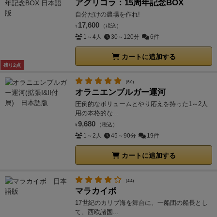
アグリコラ：15周年記念BOX
自分だけの農場を作れ!
17,600
（税込）
¥
1～4人
30～120分
6件
カートに追加する
残り2点
（5.0）
オラニエンブルガー運河
圧倒的なボリュームとやり応えを持った1～2人
用の本格的な...
9,680
（税込）
¥
1～2人
45～90分
19件
カートに追加する
（4.4）
マラカイボ
17世紀のカリブ海を舞台に、一船団の船長とし
て、西欧諸国...