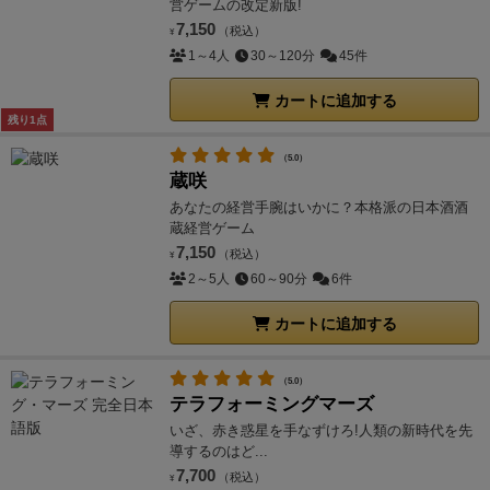
営ゲームの改定新版!
7,150
（税込）
¥
1～4人
30～120分
45件
カートに追加する
残り1点
（5.0）
蔵咲
あなたの経営手腕はいかに？本格派の日本酒酒
蔵経営ゲーム
7,150
（税込）
¥
2～5人
60～90分
6件
カートに追加する
（5.0）
テラフォーミングマーズ
いざ、赤き惑星を手なずけろ!人類の新時代を先
導するのはど...
7,700
（税込）
¥