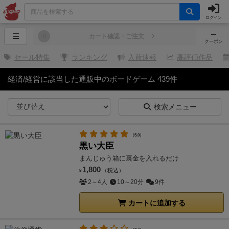
ログイン
─
0
カート確認・ご注文
クーポン
セール特集
ランキング
入荷速報
高評価作品
経済/経営に該当した通販中のボードゲーム 439件
検索メニュー
（5.0）
黒い大臣
まんじゅう箱に裏金を入れるだけ
1,800
（税込）
¥
2～4人
10～20分
9件
カートに追加する