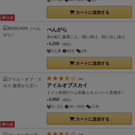
1～4人
40～80分
3件
カートに追加する
残り1点
べんがら
赤の町に豪商二人。時に助け、時に出し抜け。
4,290
（税込）
¥
2人用
60分
1件
カートに追加する
（3.5）
アイルオブスカイ
ドイツ年間ゲーム対象エキスパート受賞作！
4,950
（税込）
¥
2～5人
30～50分
21件
カートに追加する
残り1点
（3.8）