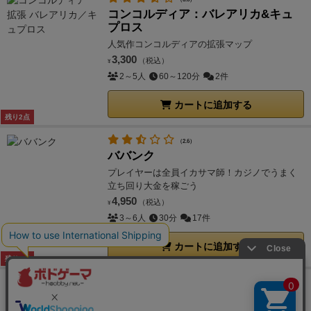
コンコルディア：バレアリカ&キュ
プロス
人気作コンコルディアの拡張マップ
3,300
（税込）
¥
2～5人
60～120分
2件
カートに追加する
残り2点
（2.6）
ババンク
プレイヤーは全員イカサマ師！カジノでうまく
立ち回り大金を稼ごう
4,950
（税込）
¥
3～6人
30分
17件
カートに追加する
残り2点
（4.3）
コンコルディア：ヴィーナス