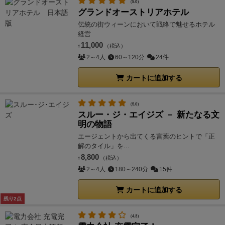
（5.0）
グランドオーストリアホテル
伝統の街ウィーンにおいて戦略で魅せるホテル
経営
11,000
（税込）
¥
2～4人
60～120分
24件
カートに追加する
（5.0）
スルー・ジ・エイジズ － 新たなる文
明の物語
エージェントから出てくる言葉のヒントで「正
解のタイル」を...
8,800
（税込）
¥
2～4人
180～240分
15件
カートに追加する
残り2点
（4.3）