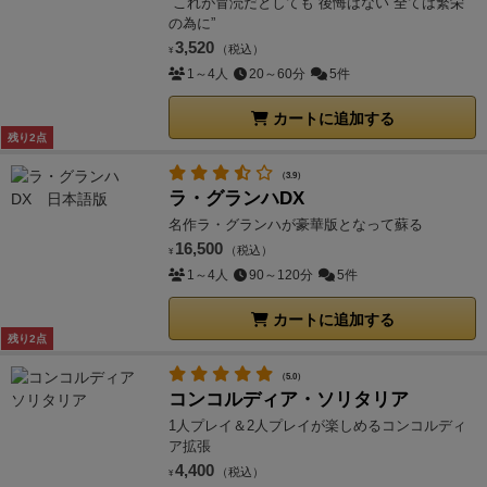
“これが冒涜だとしても 後悔はない 全ては繁栄
の為に”
3,520
（税込）
¥
1～4人
20～60分
5件
カートに追加する
残り2点
（3.9）
ラ・グランハDX
名作ラ・グランハが豪華版となって蘇る
16,500
（税込）
¥
1～4人
90～120分
5件
カートに追加する
残り2点
（5.0）
コンコルディア・ソリタリア
1人プレイ＆2人プレイが楽しめるコンコルディ
ア拡張
4,400
（税込）
¥