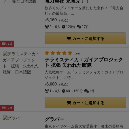
電力会社 充電完了！
数多くのプレイヤーを虜にした名作！『電力会
社』の最新版、...
6,160
（税込）
¥
2～6人
120分
17件
カートに追加する
残り2点
（5.0）
テラミスティカ：ガイアプロジェク
ト 拡張 失われた艦隊
人気戦略ゲーム「テラミスティカ：ガイアプロ
ジェクト」に待...
6,600
（税込）
¥
1～4人
60～150分
1件
カートに追加する
残り2点
グラバー
東京ドイツゲーム賞大賞受賞作！幕末の長崎商