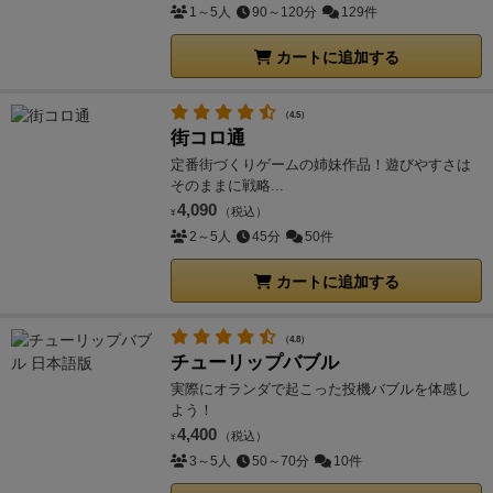
1～5人
90～120分
129件
カートに追加する
（4.5）
街コロ通
定番街づくりゲームの姉妹作品！遊びやすさは
そのままに戦略...
4,090
（税込）
¥
2～5人
45分
50件
カートに追加する
（4.8）
チューリップバブル
実際にオランダで起こった投機バブルを体感し
よう！
4,400
（税込）
¥
3～5人
50～70分
10件