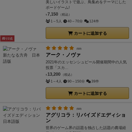
美しいイラストで遊ぶ、鳥集めをテーマにした
ボードゲーム!
7,150
（税込）
¥
1～5人
40～70分
124件
カートに追加する
残り2点
（5.0）
アーク・ノヴァ
2021年のエッセンシュピール開催期間中の人気
投票「スカ...
13,200
（税込）
¥
1～4人
90～150分
39件
カートに追加する
（5.0）
アグリコラ：リバイズドエディショ
ン
世界のゲーム界の話題を独占した話題の農場経