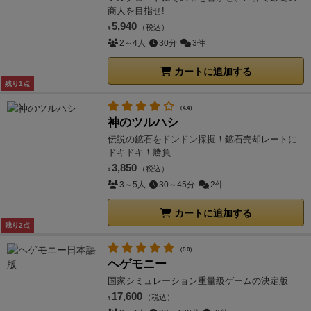
商人を目指せ!
5,940
（税込）
¥
2～4人
30分
3件
カートに追加する
残り1点
（4.4）
神のツルハシ
伝説の鉱石をドンドン採掘！鉱石売却レートに
ドキドキ！勝負...
3,850
（税込）
¥
3～5人
30～45分
2件
カートに追加する
残り2点
（5.0）
ヘゲモニー
国家シミュレーション重量級ゲームの決定版
17,600
（税込）
¥