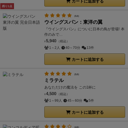
カートに追加する
残り1点
（5.0）
ウイングスパン：東洋の翼
『ウイングスパン』についに日本の鳥が登場! 本
作のみで...
5,940
（税込）
¥
1～2人
40～70分
13件
カートに追加する
（5.0）
ミラテル
あなただけの魔法を この1杯に
4,500
（税込）
¥
1～99人
45～60分
5件
カートに追加する
（4.0）