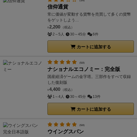
（3.4）
信仰通貨
常に価値が変動する貨幣を売買して多くの貨幣
をゲットしよう...
2,200
（税込）
¥
2～5人
30～45分
6件
カートに追加する
（5.0）
ナショナルエコノミー：完全版
国産経済ゲームの金字塔。三部作をすべて収録
した復刻版
4,400
（税込）
¥
1～4人
30～45分
13件
カートに追加する
（5.0）
ウイングスパン