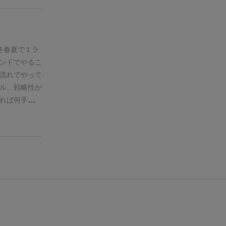
わりになると
料として支払い
す。最後まで
いので、お酒
冬春夏で１ラ
た日本酒は破
ンドでやるこ
れば事前に熟
流れでやって
。翌年の夏に
ル。戦略性が
出しましょ
れば何手か先
があり、蔵咲
って難しい
ても楽しめる
すことをおす
ーの酒樽に1
◯やん…と謎
るのもなんと
イベントカー
めるという部
しているなと
き。