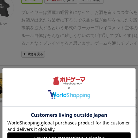
駒を置いたほうがいいかも(経営カードは強い！気がする)
今
う。
コンポーネントについては、ボード・カードの絵柄はか
は材料によらず熟成酒以外のお酒を造れる経営カードを獲得
は独自性を感じなかった。クラファン限定のコマがあるらし
プレイヤーは酒蔵の経営者になって、お酒を造りつつ宣伝を
酒蔵の特性とマッチしていたため運要素は少ないと感じたが
のを楽しみに待ちたい。
お酒が出来たら業者に下ろしで収益を稼ぎ給与を払ったり設
k_uv
ければ材料カードの運も絡んでくる気もする
3年プレイだと
事業を拡大するという形式のワーカープレイスメント主体の
保持する熟成で強みを発揮する熟成酒があまり強くないよう
ルール自体はそんなに難しくないので1年通してプレイすれ
4年で熟成酒を熟成するプレイもしてみたい
総じて面白いと
ることなくプレイできると思います。
ゲームを通してプレイ
があればぜひプレイすることをお勧めします！
たことは、「酒蔵の運営も大変だ」ということ。ただ酒米を
続きを見る
を造って売ればいいという物ではなく世の中の流行りを加味
認知度を上げるために宣伝活動をしたりしなくてはいけませ
りながら、「自分の作りたいお酒や売りたい販売チャンネル
レビュー
366名
が参考
3年以上前
いんだけどなー」などと思いつつ会社を持続させるために製
ジレンマを感じられます(笑)。
あと、経営カードやイベント
秋から始まり、冬、春、夏のフェイズを超えて1年経過。4
強いです。なんとか余裕を作り出して購入しましょう。世界
えた時のVPで順位が決まります。
1ラウンドの中でもワーカ
味噌汁
す。
クラウドファンディング特典としてこのゲームのために
ズが秋、冬、春と続くので、次どうしようかなと考えている
酒がついてきたので、後日ゲームをプレイしながら美味しい
きずに出番を待てます。
ワーカー配置順による優劣はあるも
るありがたみを感じようと思います(笑)。
ナーの定員がかなり緩いので置きそびれは少ないです。
秋→
米納品
冬→各プレイヤーの酒樽に配置
春→共通ボード＋マー
続きを見る
ー小→従業員
ワーカー大→社長、優先順位上。配置フェイズ