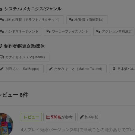
システム/メカニクス/ジャンル
場札の獲得（ドラフト / リミテッド）
株/投資（価値変動）
ハンドマネージメント
ワーカープレイスメント
アクション事前決定
制作者/関連企業/団体
カナイセイジ（Seiji Kanai）
別府 さい（Sai Beppu）
たかみ まこと（Makoto Takami）
日本酒バル
レビュー 6件
レビュー
530名
が参考
約4年前
4人プレイ短縮バージョン(3年)で酒蔵ごとの能力ありでプ