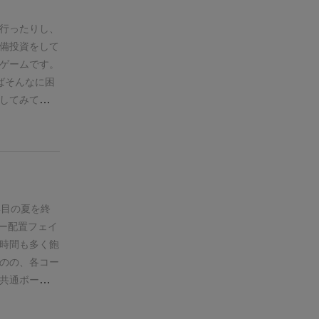
回のプレイで
わいいがコマ
した&市場が
いから、届く
行ったりし、
、そうじゃな
備投資をして
年をまたいで
ゲームです。
に感じたので
ばそんなに困
思うので機会
してみて思っ
仕入れてお酒
したり、蔵の
ん。お酒を造
はコレじゃな
造、販売する
カードは基本
年目の夏を終
が変わりま
ー配置フェイ
製造した日本
時間も多く飽
日本酒が飲め
のの、各コー
共通ボード＋
ケット
ワーカ
でワーカー小