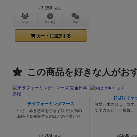
7,150
¥
（税込）
1～4人
30～120分
45件
カートに追加する
この商品を好きな人がお
おばけキャ
テラフォーミングマーズ
可愛い木のおばけコマ
て全力スピード勝負。
いざ、赤き惑星を手なずけろ!人類の
新時代を先導するのはどの企業だ!?
7,700
2,500
¥
（税込）
¥
（税