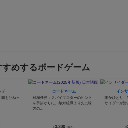
すすめするボードゲーム
ッチ
コードネーム
イン
。脳をひねっ
極秘任務：スパイマスターのヒント
誰かひとり、
を手掛かりに、敵対組織より先に味
サイダーが潜
方の...
3,300
込）
¥
（税込）
¥