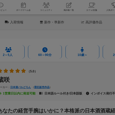
新着レビュー
ボードゲーム会
コミュニティ
掲示板一覧
カフェ
入荷情報
新作
・準新作
高評価
作品
2～5人
60～90分
10歳～
（5.0）
蔵咲
メーカー：
日本酒バルどろん
（
委託販売作品
）
1営業日以内に発送可能
日本語ルール付き/日本語版
インボイス発行
あなたの経営手腕はいかに？本格派の日本酒酒蔵