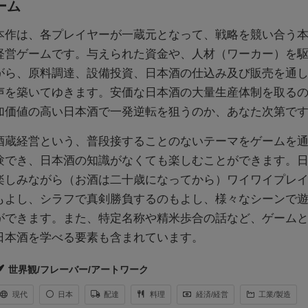
ーム
本作は、各プレイヤーが一蔵元となって、戦略を競い合う
経営ゲームです。与えられた資金や、人材（ワーカー）を
がら、原料調達、設備投資、日本酒の仕込み及び販売を通
声を築いてゆきます。安価な日本酒の大量生産体制を取る
加価値の高い日本酒で一発逆転を狙うのか、あなた次第で
酒蔵経営という、普段接することのないテーマをゲームを
験でき、日本酒の知識がなくても楽しむことができます。
楽しみながら（お酒は二十歳になってから）ワイワイプレ
もよし、シラフで真剣勝負するのもよし、様々なシーンで
ができます。また、特定名称や精米歩合の話など、ゲーム
日本酒を学べる要素も含まれています。
世界観/フレーバー/アートワーク
現代
日本
配達
料理
経済/経営
工業/製造