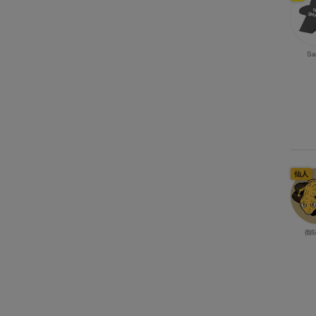
Sa
仙人
御