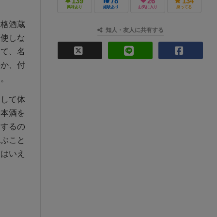
139
78
26
134
興味あり
経験あり
お気に入り
持ってる
本格酒蔵
知人・友人に共有する
駆使しな
して、名
のか、付
す。
通して体
日本酒を
イするの
遊ぶこと
とはいえ