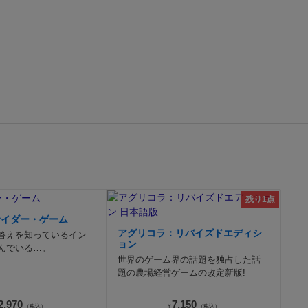
残り1点
サイダー・ゲーム
アグリコラ：リバイズドエディシ
答えを知っているイン
ョン
んでいる…。
世界のゲーム界の話題を独占した話
題の農場経営ゲームの改定新版!
2,970
7,150
（税込）
¥
（税込）