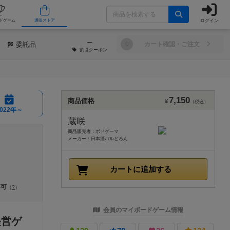
ログイン
/店舗
人気ボードゲーム
通販ストア
─
委託品
0
カート確認・ご注文
割引
クーポン
7,150
商品価格
¥
（税込）
2022年～
蔵咲
商品販売者：ボドゲーマ
メーカー：日本酒バルどろん
カートに追加する
不可
（
?
）
会員のマイボードゲーム情報
経営ゲ