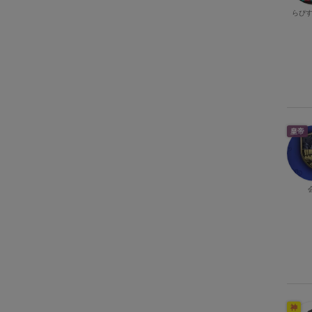
らぴす
皇帝
神