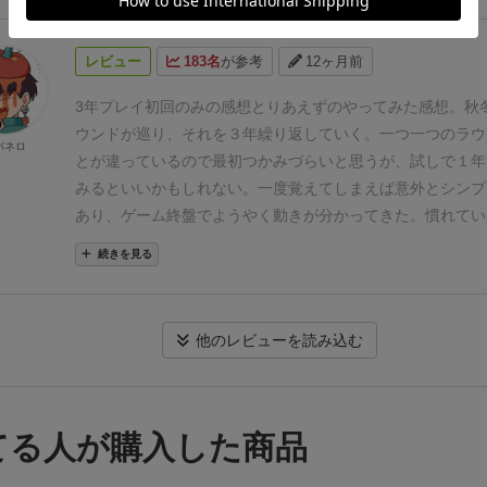
の前の順に入り込める。
なお、ワーカーたちはフェイズの終
みんな帰ってきます。
夏には従業員(社長も含む)×3金を給
レビュー
183名
が参考
12ヶ月前
ます。
借金も可能ですが10金を12金で返済するのが基本で
借金残っていると-5VPとなります。
マーケットが以外と狭
3年プレイ初回のみの感想
とりあえずのやってみた感想。
秋
を卸す時はシビアな駆け引きが必要にはなります。
売れ残っ
ウンドが巡り、それを３年繰り返していく。
一つ一つのラウ
バネロ
棄となってしまいますが、救済として本醸造酒か純米酒であ
とが違っているので最初つかみづらいと思うが、試しで１年
成ダルを購入することで翌年に繰り越し残すことができます
みるといいかもしれない。一度覚えてしまえば意外とシンプ
は熟成し、品質が＋2されるので、タイミングを見て売りに
あり、ゲーム終盤でようやく動きが分かってきた。
慣れてい
う。
イベントカードの中には他プレイヤーを邪魔するカード
を見越しつつ動くのが楽しくなると思う。友人たちと「経営
続きを見る
の中ではスパイシーな部分になります。
お邪魔カードを抜い
～」と騒ぎながら有効の手を模索しているのが楽しかった。
と説明書にありますので、ワイワイ楽しむならゲーム前に外
すめします。
(お邪魔カードの中に酒樽3個以上所有プレイヤ
他のレビューを読み込む
つ火災が起きる、というものがあるのですが、間違いなく放
の空気感に包まれました)
不測の事態が他者に巻き起こされ
も言えない感じですが、せっかく全カードでプレイするなら
ドを積極的に狙うのも面白いかもしれませんね。
全体的に諦
てる人が購入した商品
分が少なく、システムとしてはお手本のような綺麗な作りを
いう印象でした。
一部辛口なところもまた、日本酒らしく良