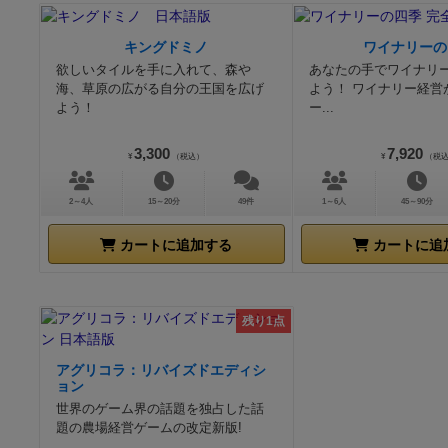
キングドミノ
ワイナリーの
欲しいタイルを手に入れて、森や
あなたの手でワイナリ
海、草原の広がる自分の王国を広げ
よう！ ワイナリー経営
よう！
ー...
3,300
7,920
¥
（税込）
¥
（税
2～4人
15～20分
49件
1～6人
45～90分
カートに追加する
カートに追
残り1点
アグリコラ：リバイズドエディシ
ョン
世界のゲーム界の話題を独占した話
題の農場経営ゲームの改定新版!