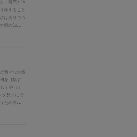
人
・盤面と他
り考えること
さはありつつ
お酒の知識は
フェイズ(季
ンストは少し
くほかのプレ
むというより
自分のやりた
いたので、苦
ど色々なお酒
的には置いた
利を目指す。
設備拡充の費
流してやって
ションも必ず
クを見ずにで
れ、キャンセ
うため誰だっ
いう不快感は
クを見ながら
社長駒もあ
らいで終わる
配置を決める
イントの稼ぎ
ぶらずに社長
楽しいと思