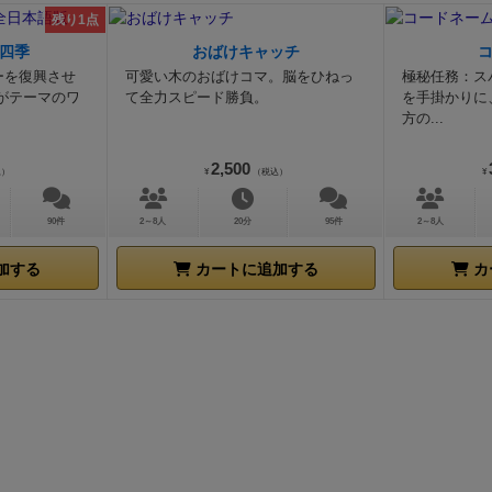
残り1点
四季
おばけキャッチ
ーを復興させ
可愛い木のおばけコマ。脳をひねっ
極秘任務：ス
がテーマのワ
て全力スピード勝負。
を手掛かりに
方の...
2,500
込）
¥
（税込）
¥
90件
2～8人
20分
95件
2～8人
加する
カートに追加する
カ