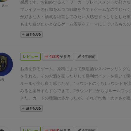
感想です。
お勧めする人
・ワーカープレイスメントが好きな
（ken）
プレイヤーの行動をみつつ戦略を立てるゲームなのでじっく
が好きな人
・酒蔵を経営してみたい人
感想
ずっしりとした重
もまた遊びたいとなるゲーム
酒蔵をテーマにしているものの
必要なくボードゲームとしてちゃんと面白い！
各年で4つの
続きを見る
節)に分かれておりそれぞれの季節で行うことが違うのでイ
時間がかかるかも,,,
戦略も先のフェイズを見通しつつなるべ
イヤーと行動がかぶらないようにしつつなので、サクサク進
レビュー
482名
が参考
4年弱前
はじっくり考えてプレイする感じ
4人プレイでは割と自由に
いことができた&プレイヤーごとに作りたいお酒が分かれて
お酒を作るゲーム。原料によって醸造酒やスパークリングな
しさはあまりなく楽しく遊ぶことができた
アクションは基本
を作れる。そのお酒を売ったりして勝利ポイントを稼いで勝
会長
順に実行され、遅い順番だと得られる利益が少なかったり、
ルールが少し多く感じたが、4ラウンドのうち1ラウンドを
用が余計に掛かったりなどのデメリットが発生する
駒のアク
みると案外すらすらできて、2ラウンド目からはルールブッ
しなければならないわけではなくキャンセルという手段も取
きた。
カードの種類は多かったが、それぞれ色・大きさが違
ルしてもお金を得られるので被ったせいで行動ができないと
け？となることはなかった。
４人でプレイした。ルールブッ
続きを見る
あまりない
また通常駒とは別に通常駒より処理が優先される
だと2〜3時間かかったが、ルールを覚えた今なら1時間半ぐ
り、これらを誰がどのタイミングで使いそうか見極めて駒の
だろう。
場に出ているカードや手札のカードによって勝利ポ
駆け引きが面白かった！
欲しい経営カードがあればもったい
方が変わってくる。各人によって勝ち方が変わってくるのは
レビュー
396名
が参考
4年弱前