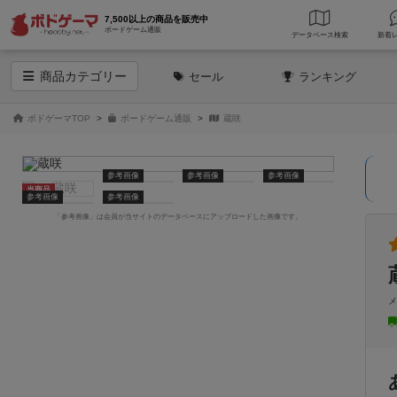
7,500以上の商品を販売中
ボードゲーム通販
データベース
検索
商品
カテゴリー
セール
ランキング
ボドゲーマTOP
ボードゲーム通販
蔵咲
参考画像
参考画像
参考画像
当商品
参考画像
参考画像
「参考画像」は会員が当サイトのデータベースにアップロードした画像です。