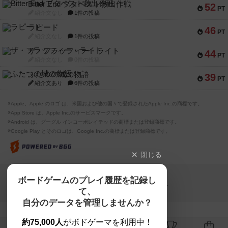
Bitter End ブタペスト救出作戦
52
PT
紹介文なし
1件の投稿
ラピード
46
PT
紹介文なし
1件の投稿
ザ・フラッフィー・ライト
44
PT
紹介文なし
0件の投稿
ふたつの城の物語
39
PT
紹介文あり
6件の投稿
※Apple、Apple のロゴ は、米国および他の国々で登録されたApple Inc.の商標です。
※App Store は、Apple Inc.のサービスマークです。
※Android は、グーグル インコーポレイテッドの商標または登録商標です。
※Google Play とそのロゴは、Google Inc.の商標または登録商標です。
閉じる
Copyright (c)
ボードゲームのプレイ履歴を記録し
【ボドゲーマ】ボードゲームの総合情報サイト
て、
All rights reserved.
自分のデータを管理しませんか？
約75,000人
がボドゲーマを利用中！