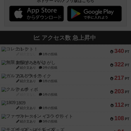
ボドゲーマのアプリ版はこちら
アクセス数 急上昇中
コレクト！
340
PT
紹介文なし
1件の投稿
無限まちがいさがし
322
PT
紹介文あり
2件の投稿
ガルフストライク
217
PT
紹介文あり
1件の投稿
クルティボ
203
PT
紹介文なし
1件の投稿
1809
112
PT
紹介文あり
1件の投稿
ファースト・イン・フライト
108
PT
紹介文あり
3件の投稿
モズビ－ズ・レイダ－ズ