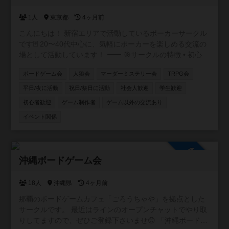
未経験の方でも気軽にご参加いただけます。 参加は自由参
加制で、都合の良いタイミングでの参加が可能です。 ボー
1人
東京都
4ヶ月前
ドゲームやTRPGを通じて、気軽に人とつながり、楽しい
こんにちは！ 新宿エリアで活動しているポーカーサークル
時間を共有できる場を提供しています。 参加方法や開催日
です🃏 20〜40代中心に、気軽にポーカーを楽しめる交流の
程はブログに掲載しています。 「ろーどないつ ブログ」
場として活動しています！ ⸻ 🎯サークルの特徴 • 初心
で検索してご確認ください。
者・未経験者も大歓迎！ 初心者講習付で、ルール説明か
https://iaiacthulhuhutagun.hatenablog.com/
ボードゲーム会
人狼会
マーダーミステリー会
TRPG会
らテーブルマナーまで丁寧にサポートします✨ アプリで
しかやったことない方も多く来られます • 成績を自社開発
平日/夜に活動
祝日/祭日に活動
社会人歓迎
学生歓迎
したアプリで管理📊 自分の上達が実感できます！ • 復活
初心者歓迎
ゲーム制作者
ゲーム以外の交流あり
無料で安心♻️ 追加料金なく初心者の方も最後まで楽しめ
イベント関係
ます！ • フレンドリーな雰囲気で、友達作りにも最適🎉
本サークルメンバーで海外に行ったり、キャンプに行った
りもします⛺
参加自由
沖縄ボードゲーム会
18人
沖縄県
4ヶ月前
那覇のボードゲームカフェ「ごろうちゃや」を拠点とした
サークルです。 最近はラインのオープンチャットでやり取
りしてますので、ぜひご登録下さいませ😊 「沖縄ボードゲ