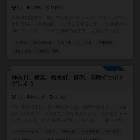
9人
兵庫県
15日前
兵庫県姫路市で活動しているTRPGサークルです。 花の北
市民広場にて毎月1回、主に第３日曜日にオープン定例会を
開いています。 TRPGに興味のある方、昔遊んでいたけど
また遊びたくなった方、よろしければどうぞお気軽にご参
TRPG会
初心者歓迎
たまにボードゲーム会
学生歓迎
加ください。 利用させていただいてます花の北市民広場で
は、室内での飲食が制限されております。 以下の点をご留
社会人歓迎
日曜日に活動
意ください。 ・飲み物はフタのできる容器でのみOKです。
・食事は休憩スペース、または屋外広場でのみ可能となっ
ています。 外食できる店舗は徒歩圏内に幾つかあります
参加自由
が、コンビニまでは600mほどの距離があります。 参加人
神奈川、横浜、桜木町、野毛、花咲町でボド
ゲしよう
数次第では開催中止になる場合がありますので、参加希望
の方は一言伝えていただけると確実です。
1人
神奈川県
16日前
JR、市営地下鉄、桜木町駅から近い場所が会場です。（徒
歩2・3分程度） 大好きなお酒を飲みながら、大好きなボー
ドゲームを楽しめる場所を提供しております。 店主がWワ
ークの都合上、営業が不定休です。ですが、レンタルとし
ボードゲーム会
人狼会
情報交換
社会人歓迎
学生歓迎
てスペースを貸し出す事はできます。要するに、店主不在
の時は、お酒や食事の提供、ボードゲームのルール説明が