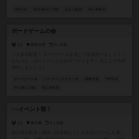
お茶飲みながらダンジョン探索してくれるPTメンバーを募
TRPG会
祝日/祭日に活動
社会人歓迎
初心者歓迎
集してます。ルールが簡単すぎるので初心者でもOKです。
ある程度人数が集まり次第、ゲーム交流会を開こうかと思
います。
ボードゲームの会
承認制
1人
神奈川県
5ヶ月前
一人参加歓迎！ ボードゲームを通じて友達作りましょう！
もちろん、ボードゲームは全力でやります！ 楽しんで仲間
増やしましょう！
ボードゲーム会
マーダーミステリー会
情報交換
TRPG会
平日/夜に活動
初心者歓迎
参加自由
○○イベント部！
2人
東京都
5ヶ月前
初心者大歓迎！都内（浅草橋など）を中心にゲームを通し