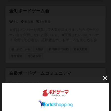
て下さい。 ④写真は確認して撮影して下さい。
参加自由
金町ボードゲーム会
8人
東京都
8ヶ月前
まずはメンバーを募集して人数が集まりましたらボードゲ
ーム会を企画したいと思います。 ■目指したいコミュニテ
ィ 金町で初心者も、経験者もボードゲームを楽しめる会に
したいと思っています。 参加者同士に対する思いやりを持
ボードゲーム会
人狼会
祝日/祭日に活動
社会人歓迎
ってご参加ください。 ■ご参加にあたっての注意事項 ・18
歳以下の参加禁止 ・宗教、ビジネス等の勧誘目的の方のご
学生歓迎
初心者歓迎
参加はお控えください。 ・体臭や口臭のケア及び清潔感の
ある服装でご参加ください。 ・持参のボードゲーム、貴重
品、体調管理は各自でお願いします。 ■プレイについて ・
参加自由
奈良ボードゲームコミュニティ
ゲームの結果やプレイングが原因の参加者同士のトラブル
はお控えください ・発言、行動、挑発行為などは他者へ失
1人
奈良県
8ヶ月前
礼のないようお願いします。 ・ゲームの取り扱いは丁寧
に、持ち主にお声かけをお願いします。 ・苦手なゲームな
奈良県のボードゲーム交流用コミュニティとして作りまし
どは無理に入らないでお断りしてください。 ・他者のプレ
た。 ボードゲーム好きな方は気軽にご自由にご参加くださ
イに対してのダメ出し、ネガティブな意見は控えてくださ
い。
い。 ■コロナについて ・当日の体調不良、風邪の諸症状等