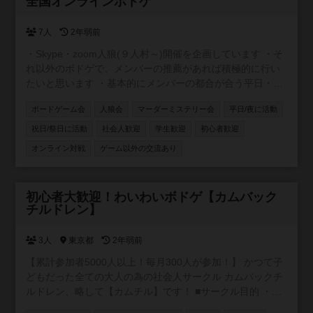
参加自由
全国オンラインボドゲ
7人
2年弱前
・Skype・zoom人狼(９人村～)開催を企画しています ・そ
れ以外のボドゲで、メンバーの推薦があれば積極的に行い
たいと思います ・基本的にメンバーの都合が合う平日・祝
日夜に開催します ・私自身が初心者のため、コミュニティ
ボードゲーム会
人狼会
マーダーミステリー会
平日/夜に活動
内ルールはメンバー同士で都度決めていきたいと思います
祝日/祭日に活動
社会人歓迎
学生歓迎
初心者歓迎
オンライン対戦
ゲーム以外の交流あり
参加自由
初心者大歓迎！わいわいボドゲ【カムバック
チルドレン】
3人
東京都
2年弱前
【累計参加者5000人以上！毎月300人が参加！】 かつて子
どもだった全ての大人の為の社会人サークル カムバックチ
ルドレン、略して【カムチル】です！ ■サークル目的 ・童
心に返りたい ・新しい事に挑戦したい ・遊びを通じて友達