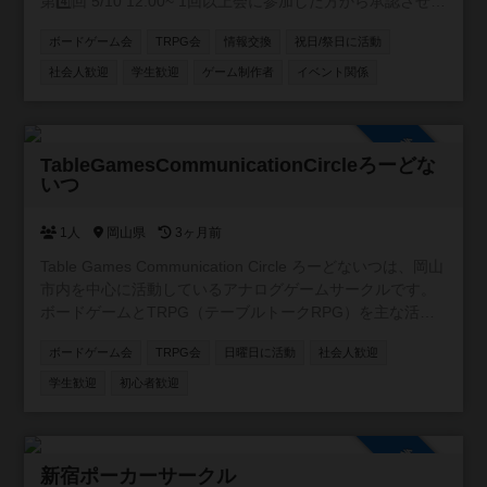
第4️⃣回 5/10 12:00~ 1回以上会に参加した方から承認させて
いただきます！
ボードゲーム会
TRPG会
情報交換
祝日/祭日に活動
社会人歓迎
学生歓迎
ゲーム制作者
イベント関係
参加自由
TableGamesCommunicationCircleろーどな
いつ
1人
岡山県
3ヶ月前
Table Games Communication Circle ろーどないつは、岡山
市内を中心に活動しているアナログゲームサークルです。
ボードゲームとTRPG（テーブルトークRPG）を主な活動
としており、初心者から経験者まで幅広く楽しめる場づく
ボードゲーム会
TRPG会
日曜日に活動
社会人歓迎
りを目指しています。 活動は日曜を中心に、ボードゲーム
会を約2ヶ月ごと、TRPGの定例会を月1回開催していま
学生歓迎
初心者歓迎
す。 軽めのゲームからじっくり遊べる作品まで幅広く取り
扱い、参加者の経験や希望に応じて卓を調整しています。
1人で参加される方も多く、初参加でも安心して遊べる雰囲
参加自由
気が特徴です。 ルール説明やサポートも行っているため、
新宿ポーカーサークル