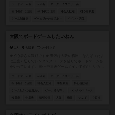
1000円 ●備考 途中参加・途中退出自由 室内に自販機あり
ルが多くて入るのが怖い。 ・友達が欲しい！ ・イベントに
ボードゲーム会
人狼会
マーダーミステリー会
マルチの勧誘等の迷惑行為はお断り
参加するだけじゃなくて、自分で企画もしてみたい！
等々。 不安要素は払拭できるし、求めているものも全部で
祝日/祭日に活動
平日/夜に活動
社会人歓迎
初心者歓迎
きちゃいます♩⭐️ 【ゆるイベ嫌いなこと🙅‍♂️】 安心安全に運
ゲーム制作者
ゲーム以外の交流あり
イベント関係
営するため、ナンパ、ネットワークビジネス、宗教の勧誘
目的での入会は禁止しています。迷惑になる行為は絶対に
やめてください。皆様に注意喚起をしていますので発見し
参加自由
大阪でボードゲームしたいねん
た場合は、即刻退会をしていただきます。 【活動内容】 ・
面白そうなことなんでも （イケナイことはしないよ😊）
1人
大阪府
1年以上前
【活動の場所】 ・大阪市内メイン 【活動の日程】 ・土日
祝日 ・平日夜 【参加費】 ・実費＋参加費500円 【注意事
★初心者さん歓迎です★ 普段は大阪の梅田～なんば（たま
項】 ・ネットワークビジネスや、宗教の勧誘は一歳禁止
に三宮）辺りでレンタススペースを借りてボードゲーム会
（見つけた場合は退会していただきます） ・他人の迷惑に
をやっています。 軽～中量級ゲームメインですが、いろん
なる行為禁止 ・ナンパ目的での入会禁止
な人といろんなゲームをしたいと思っています。 初めての
ボードゲーム会
人狼会
マーダーミステリー会
人も経験者の方もよろしくお願いします。
祝日/祭日に活動
社会人歓迎
学生歓迎
初心者歓迎
ゲーム以外の交流あり
ゲーム持ち寄り
レンタルスペース
軽量級
中量級
情報交換
大阪
梅田
なんば
心斎橋