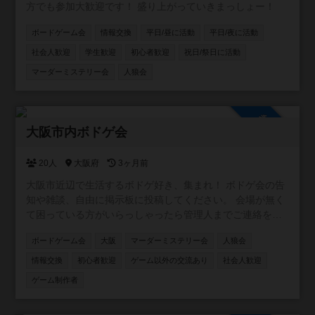
方でも参加大歓迎です！ 盛り上がっていきまっしょー！
ボードゲーム会
情報交換
平日/昼に活動
平日/夜に活動
社会人歓迎
学生歓迎
初心者歓迎
祝日/祭日に活動
マーダーミステリー会
人狼会
参加自由
大阪市内ボドゲ会
20人
大阪府
3ヶ月前
大阪市近辺で生活するボドゲ好き、集まれ！ ボドゲ会の告
知や雑談、自由に掲示板に投稿してください。 会場が無く
て困っている方がいらっしゃったら管理人までご連絡を！
ご相談乗ります！
ボードゲーム会
大阪
マーダーミステリー会
人狼会
情報交換
初心者歓迎
ゲーム以外の交流あり
社会人歓迎
ゲーム制作者