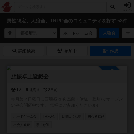
ログイン
男性限定、人狼会、TRPG会のコミュニティを探す 58件
ボードゲーム会
人狼会
マー
詳細検索
参加中
作成
参加自由
胆振卓上遊戯会
1人
北海道
2日前
毎月第２日曜日に西胆振地域(室蘭・伊達・登別)でオープン
定例会開催中です。 気軽にご参加くださいませ
ボードゲーム会
TRPG会
日曜日に活動
初心者歓迎
社会人歓迎
学生歓迎