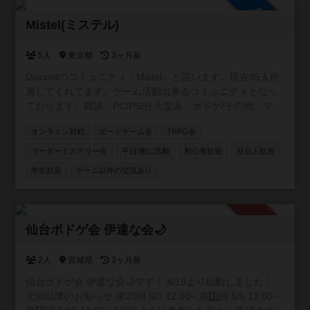
参加自由
Mistel(ミステル)
5人
東京都
3ヶ月前
Discordのコミュニティ「Mistel」と言います。現在95人所
属してくれてます。ゲーム活動出来るコミュニティとなっ
ております。雑談、PC/PS/任天堂系、ボドゲ/その他、マダ
ミス/TRPGの専用チャンネルを用意してます。現在所属し
オンライン対戦
ボードゲーム会
TRPG会
てくれてる方はボドゲ経験者が多いです😄 事前にルールを
読んで、自己紹介を書いて頂いた方に入ってもらう形をと
マーダーミステリー会
平日/夜に活動
初心者歓迎
社会人歓迎
ってます。 興味がありましたら、是非参加して下さい😊自
学生歓迎
ゲーム以外の交流あり
由にゲーム活動や宣伝して貰えると嬉しいです✨宜しくお
願い致します🍀 https://discord.gg/APGwswGakn
承認制
仙台ボドゲ会 伊達な会🌙
2人
宮城県
3ヶ月前
仙台ボドゲ会 伊達な会🌙です！ 4/19より始動しました！
次回以降のお知らせ 第2⃣回 5/3 12:00~ 第3️⃣回 5/5 12:00~