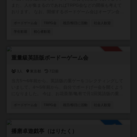
また、人が集まるのであればTRPG会などの開催も考えて
おります。 なお、開催するボードゲーム会はオープン会と
していますが、コミュニティへの参加条件は「当サークル
ボードゲーム会
TRPG会
祝日/祭日に活動
社会人歓迎
のボドゲ会に参加したことがあること」となります。先に
コミュニティに参加して空気感確かめたい、みたいなこと
学生歓迎
初心者歓迎
は出来ませんのでご了承願います。
承認制
重量級英語版ボードーゲーム会
3人
東京都
7日前
当方5〜6年前から、英語版の重ゲーをコレクティングして
いまして、4〜5年前から、自分でボードげー会を開くよう
になりました。 今は、お花茶屋/亀有で月1回英語版の重ゲ
ーで遊ぶ小さいイベントをやっていまして、 1〜２ヶ月に
ボードゲーム会
TRPG会
祝日/祭日に活動
社会人歓迎
一回のペースで3〜４人集まって、遊んでいます。 ボード
ゲーは持ち込みOKですし、当方が持っているやつで遊んで
もOKです。
参加自由
播磨卓遊戯亭（はりたく）