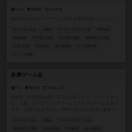
参加自由
13人
福岡県
約1年前
福岡県内でのボードゲームに関する情報交換コミュニティ
ボードゲーム会
人狼会
マーダーミステリー会
TRPG会
情報交換
平日/昼に活動
平日/夜に活動
祝日/祭日に活動
社会人歓迎
学生歓迎
初心者歓迎
ゲーム制作者
イベント関係
参加自由
多摩ゲーム会
7人
東京都
1年以上前
多摩市（小田急永山駅／京王永山駅メイン）でボードゲー
ム、人狼、マーダーミステリーなどテーブルゲームを遊び
ます。 近所でも遠方でも、興味のある方は是非ご参加くだ
さい！ ※作りたてでメンバー集めの段階です。人数が集ま
ボードゲーム会
人狼会
マーダーミステリー会
りましたら具体的に会を計画したいと思います。 （例） ・
なんでも交流会 ・中重量級ゲーム会 ・マーダーミステリー
祝日/祭日に活動
社会人歓迎
学生歓迎
初心者歓迎