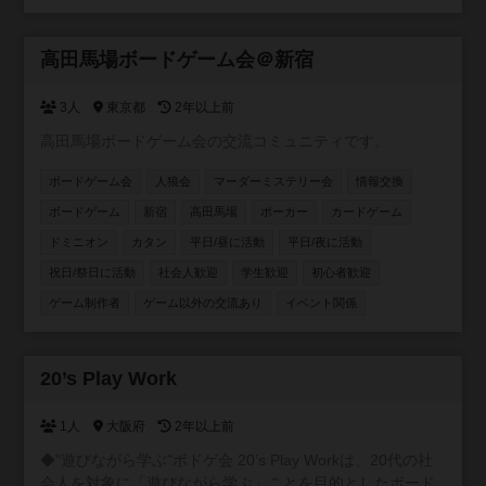
参加自由
高田馬場ボードゲーム会＠新宿
3人
東京都
2年以上前
高田馬場ボードゲーム会の交流コミュニティです。
ボードゲーム会
人狼会
マーダーミステリー会
情報交換
ボードゲーム
新宿
高田馬場
ポーカー
カードゲーム
ドミニオン
カタン
平日/昼に活動
平日/夜に活動
祝日/祭日に活動
社会人歓迎
学生歓迎
初心者歓迎
ゲーム制作者
ゲーム以外の交流あり
イベント関係
参加自由
20’s Play Work
1人
大阪府
2年以上前
◆"遊びながら学ぶ"ボドゲ会 20’s Play Workは、20代の社
会人を対象に「遊びながら学ぶ」ことを目的としたボード