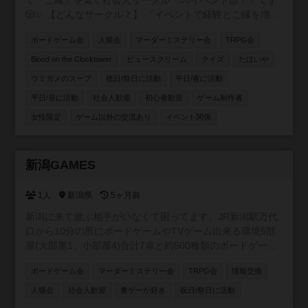
て「ご縁」を繋ぐ社会人サークル「○○イベント部！」です
🎲✨ 【どんなサークル？】 「イベントで経験とご縁を増や
したい！」をモットーに、ボードゲームをはじめ様々なコ
ボードゲーム会
人狼会
マーダーミステリー会
TRPG会
ンテンツを通じた友達作りができる温かい環境を提供して
います。 【主な活動内容】 🎲四ツ谷、板橋、押上、表参
Blood on the Clocktower
ビュースクリーム
クイズ
たほいや
道、池袋、浅草橋など様々ば場所で様々な主催がボードゲ
ウミガメのスープ
祝日/祭日に活動
平日/夜に活動
ーム会を開催しています！ 🐺定番の人狼ゲームがメインの
平日/昼に活動
社会人歓迎
初心者歓迎
ゲーム制作者
会も！ 🔍マーダーミステリーや謎解き、推理ゲーム、
TRPGの会も開催中！ 🐺 次世代推理ゲーム「Blood on the
女性限定
ゲーム以外の交流あり
イベント関係
clocktower」海外で大人気の、途中脱落がない人狼風ゲー
ムもオンライン・オフラインで開催！ 【こんな方にオスス
メ！】 ・ボドゲを始めたい初心者さん🔰 ・勝ち負けよりワ
新潟GAMES
承認制
イワイ楽しむのが好きな方😆 ・ゲームを通して気の合う仲
間を作りたい方🤝 お一人での参加がほとんどですので、初
1人
新潟県
5ヶ月前
参加の方もご安心ください！一緒に豊かなボードゲームラ
イフを楽しみましょう！
新潟に来て遊ぶ相手がいなくて困ってます。JR新潟駅万代
口から10分の所にボードゲームやTVゲーム出来る環境5部
屋(大部屋1、小部屋4)合計7卓と約500種類のボードゲーム
を用意したので一緒に遊んでくれる方募集中です。 ゲーム
ボードゲーム会
マーダーミステリー会
TRPG会
情報交換
は500種類くらいあります。 土曜日AM9時〜17時で活動し
ます。 参加費無料です。 【規約】 ①室内は禁煙です。 ②
人狼会
社会人歓迎
重ゲーが好き
祝日/祭日に活動
ゴミはお持ち帰りください。 ③借りたゲームは大切に扱っ