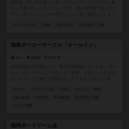
愛知県（主に名古屋、一宮）でボードゲームをリアルに集
まって遊びたいコミュニティです。 現在仲間内で遊んでま
すが、新たなメンバーを増やしたいと思い創設いたしまし
た。
ボードゲーム会
人狼会
社会人歓迎
主に土曜日に活動
参加自由
福島ポーカーサークル「オールイン」
10人
福島県
約1年前
福島県郡山市を拠点とし、毎月定期開催しています。 ポー
カー、ボードゲーム、モルック、麻雀、人狼ゲームなどな
ど、いろいろな遊びで交流会をしています♪ だれでも参加
OK！ みんなでワイワイ楽しみましょう☆
ポーカー
ボードゲーム会
人狼会
モルック
麻雀
社会人歓迎
学生歓迎
初心者歓迎
祝日/祭日に活動
イベント関係
福岡ボードゲーム会