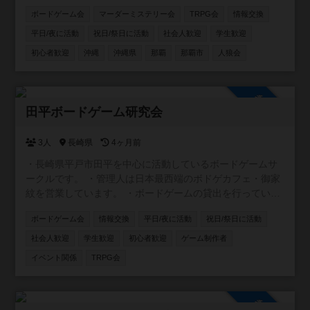
ームサークル in【ごろうちゃや】」 https://x.gd/l6XIi ・ボ
ボードゲーム会
マーダーミステリー会
TRPG会
情報交換
ードゲームに興味を持ち始めた方 ・重ゲーが大好きな方 ・
大人数で遊べる環境ではない方 ・いろいろなゲームを遊び
平日/夜に活動
祝日/祭日に活動
社会人歓迎
学生歓迎
たい方 ・平日夜に時間をとれる方 。。。とにかくどんな方
初心者歓迎
沖縄
沖縄県
那覇
那覇市
人狼会
でも参加していただけたら嬉しいです。 もちろん観光で沖
縄に来られる方の参戦も大歓迎！ 日程合わせますので、ぜ
ひ遊んでください＾＾
参加自由
田平ボードゲーム研究会
3人
長崎県
4ヶ月前
・長崎県平戸市田平を中心に活動しているボードゲームサ
ークルです。 ・管理人は日本最西端のボドゲカフェ・御家
紋を営業しています。 ・ボードゲームの貸出を行っている
平戸図書館と共催でボードゲーム会の企画 ・毎月第一水曜
ボードゲーム会
情報交換
平日/夜に活動
祝日/祭日に活動
夜@ライダーズカフェGGさん でボドゲ会の開催 ・
instagramアカウントはこちら↓
社会人歓迎
学生歓迎
初心者歓迎
ゲーム制作者
https://www.instagram.com/tabira_bg_lab/
イベント関係
TRPG会