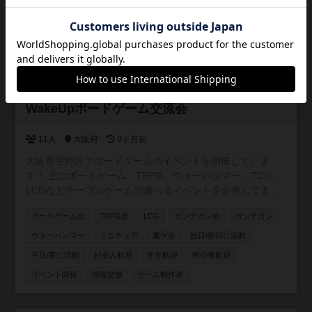
ボードゲーム会
人狼会
マーダーミステリー会
TRPG会
がある方は参加をご遠慮ください。 ・常時マスクの着用を
お願いします。
情報交換
初心者歓迎
社会人歓迎
平日/昼に活動
平日/夜に活動
祝日/祭日に活動
学生歓迎
ゲーム制作者
イベント関係
参加自由
WakeUpボードゲーム交流会
11人
大阪府
9ヶ月前
大阪市平野区でボードゲームのイベントを開催していま
す！ 主にボードゲーム、TRPG、ウォーハンマー、TCG、
LCGなどテーブルゲームで遊べるイベントを企画してま
す。 まだまだゲームの知識は浅いですが、皆さんと遊びな
ボードゲーム会
TRPG会
LCG
ガンナガン会
ガンナガン
がら楽しめたらと思っています。 平野区は遊べる場所や交
流できる場所が少ないと思い、皆さんが遊べる場所を作ろ
ウォーハンマー
ミニチュア
重ゲ会
祝日/祭日に活動
うと思い立ち上げました！ ぜひご参加くださいー！
平日/夜に活動
社会人歓迎
学生歓迎
初心者歓迎
イベント関係
情報交換
ゲーム制作者