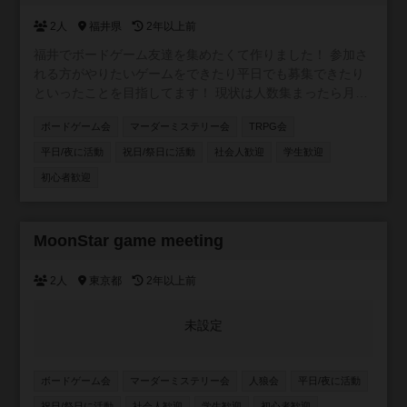
2人
福井県
2年以上前
福井でボードゲーム友達を集めたくて作りました！ 参加さ
れる方がやりたいゲームをできたり平日でも募集できたり
といったことを目指してます！ 現状は人数集まったら月1
ぐらいでプレイスペースやネカフェなどで開催することが
ボードゲーム会
マーダーミステリー会
TRPG会
目標です！
平日/夜に活動
祝日/祭日に活動
社会人歓迎
学生歓迎
初心者歓迎
MoonStar game meeting
承認制
2人
東京都
2年以上前
未設定
ボードゲーム会
マーダーミステリー会
人狼会
平日/夜に活動
祝日/祭日に活動
社会人歓迎
学生歓迎
初心者歓迎