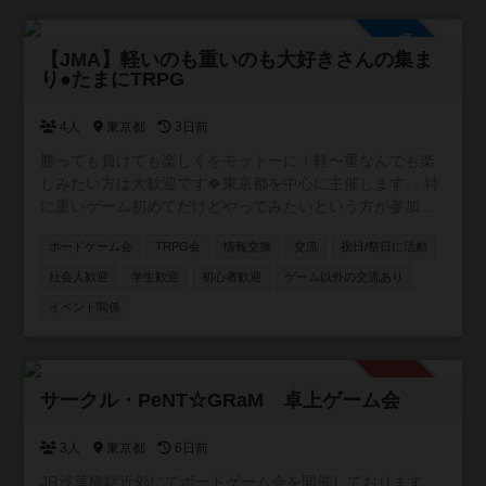
参加自由
【JMA】軽いのも重いのも大好きさんの集ま
り●たまにTRPG
4人
東京都
3日前
勝っても負けても楽しくをモットーに！軽〜重なんでも楽
しみたい方は大歓迎です🍀東京都を中心に主催します。 特
に重いゲーム初めてだけどやってみたいという方が参加し
やすいようなイベントを目指しています。 ボドゲ界隈では
ボードゲーム会
TRPG会
情報交換
交流
祝日/祭日に活動
新参者の主催者ですが、毎月新しいボドゲ開拓しているの
でリクエストやおすすめも受け付けます✨
社会人歓迎
学生歓迎
初心者歓迎
ゲーム以外の交流あり
イベント関係
承認制
サークル・PeNT☆GRaM 卓上ゲーム会
3人
東京都
6日前
JR浅草橋駅近郊にてボードゲーム会を開催しております。