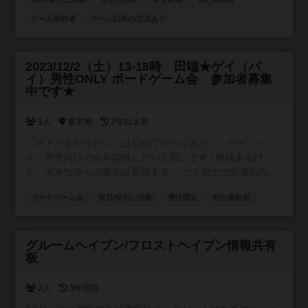
ゲーム制作者
ゲーム以外の交流あり
2023/12/2（土）13-18時 田端★ゲイ（バ
承認制
イ）男性ONLY ボードゲーム会 参加者募集
中です★
1人
東京都
2年以上前
「ボドゲをやりたい・はじめてやってみたい」ゲイ（バ
イ）男性向けの会を開催したいと思います♪ 興味あるけ
ど、大きな会への参加は緊張する… ゲイ同士で気兼ねなく
ゲームや会話を楽しみたい♪ こんな方向けの会です。 １日
ボードゲーム会
祝日/祭日に活動
男性限定
初心者歓迎
だけの参加OK 一緒に楽しみましょう 【場所】 JR山手線
田端駅から徒歩6分 【人数・開催の規模】 4-8人でのゲー
ムを想定してます。 【手持ちのゲーム】 カタン お邪魔も
参加自由
の2 ウボンゴ あやつり人形 宝石の煌めき ドブル 大
グルームヘイブン/フロストヘイブン情報共有
板
富豪 ドミニオン チームプレイ コヨーテ など 【参加
費用 0円】 飲食持ち込み自由 ゴミは持ち帰りください
<m(__)m> 【ご協力いただきたいこと】 ・マンションで行
2人
3年弱前
うので声量はほどほどに ・デオドラント対策 ・特定の人と