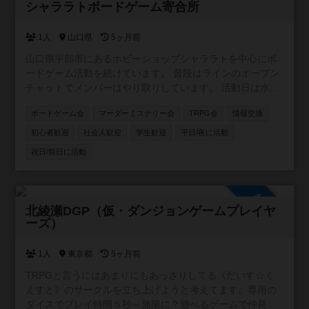
参加自由
シャララトボードゲーム寄合所
1人
山口県
5ヶ月前
山口県宇部市にあるホビーショップシャララトを中心にボ
ードゲーム活動を続けています。 普段はラインのオープン
チャットでメンバーはやり取りしています。 活動日は水曜
日夜。土日祝日も集まっていることがあります。 よろしく
ボードゲーム会
マーダーミステリー会
TRPG会
情報交換
お願いします。
初心者歓迎
社会人歓迎
学生歓迎
平日/夜に活動
祝日/祭日に活動
参加自由
北綾瀬DGP（仮・ダンジョンゲームプレイヤ
ーズ）
1人
東京都
5ヶ月前
TRPGと言うにはあまりにもあっさりしてる《だいす☆く
えすと》のサークルを立ち上げようと考えてます。専用の
ダイスでプレイ時間５秒～無限に？遊べるゲームで仲良く