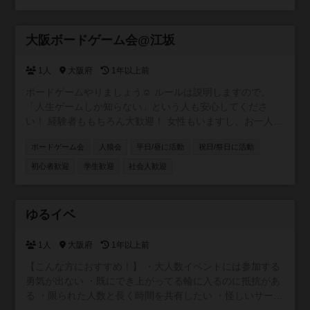
会 ・子連れ会
参加自由
大阪ボードゲーム会@江坂
1人
大阪府
1年以上前
ボードゲームやりましょう☺ ルールは説明しますので、
「人生ゲームしか知らない」という人も安心してくださ
い！ 経験者ももちろん大歓迎！ 女性もいますし、お一人参
加の方がほとんどです。 グループに分かれる時も管理人が
ボードゲーム会
人狼会
平日/昼に活動
祝日/祭日に活動
調整するので孤立することもありません☺ ボードゲームは
現在40種類程あります！定期的に増やしていきます。 お持
初心者歓迎
学生歓迎
社会人歓迎
ちの方はぜひ持参してください〜。 ●対象 初心者、経験者
●場所 大阪府吹田市南金田2-4-27（シェアハウス共用スペ
ース） 最寄り：御堂筋線江坂駅、JR南吹田駅、阪急豊津駅
参加自由
ゆるイベ
等 各駅すぐの所と会場敷地内にシェアサイクルステーショ
ン（HELLO CYCLING）あり 添付写真は会場の様子です。
1人
大阪府
1年以上前
詳しく雰囲気を知りたい方は「サニースペースシェア 江
坂」で検索してください☺️ 当日は開始時刻に主催者が会場
【こんな方におすすめ！】 ・大人数イベントには参加する
外で待機しているので、そこまで来ていただければ中に案
勇気が出ない ・既にでき上がってる輪に入るのに抵抗があ
内します。（遅れる場合はご連絡お願いします） ●参加費
る ・限られた人数と長く時間を共有したい ・怪しいサーク