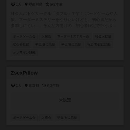
1人
神奈川県
約2年前
社会人ボドゲサークル「ダブル」です！ ボードゲームや人
狼、マーダーミステリーをやりたいけども、初心者だから
参加しにくい…。そんな方向けの「初心者限定で行うボー
ドゲームサークル」です！ 対面でのボドゲ・人狼会・マダ
ボードゲーム会
人狼会
マーダーミステリー会
社会人歓迎
ミス会、オンラインでの開催も予定しています！ 開催場所
は横浜・川崎のレンタルスペース、参加メンバーにより都
初心者歓迎
平日/昼に活動
平日/夜に活動
祝日/祭日に活動
内のレンタルスペースとなる可能性があります🙆‍♂️ 24年5月
オンライン対戦
設立の為第1期メンバーを募集中！私は20代後半ですので、
20〜30代の新しい交流や趣味友の少ない方、一緒にボード
ゲームをたのしみませんか？ ボードゲーム、人狼、マーダ
参加自由
ZsexPillow
ーミステリーの初心者によるサークルです。経験者で中
級〜上級のレベルを求める方はご遠慮ください🙇‍♂️ ボードゲ
1人
東京都
約2年前
ームに興味があるけどルールに不安がある。既存のサーク
ルに入っていけるか不安。そんな方はぜひお声掛けくださ
い🙆‍♂️
未設定
ボードゲーム会
人狼会
平日/昼に活動