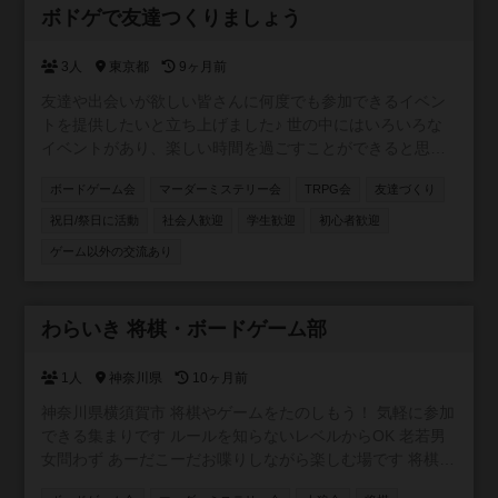
参加自由
ボドゲで友達つくりましょう
3人
東京都
9ヶ月前
友達や出会いが欲しい皆さんに何度でも参加できるイベン
トを提供したいと立ち上げました♪ 世の中にはいろいろな
イベントがあり、楽しい時間を過ごすことができると思い
ます！ しかし、沢山の人と出会っても、その場限りの出会
ボードゲーム会
マーダーミステリー会
TRPG会
友達づくり
いで終わってしまうことはよくありませんか？ ボードゲー
ムをやることが目的で次につながらない。 主催自身、この
祝日/祭日に活動
社会人歓迎
学生歓迎
初心者歓迎
ような経験を沢山してきました🥲 その場を楽しむことはも
ゲーム以外の交流あり
ちろん、その先のご縁を紡ぐ場を提供したいという思いか
らイベントを開催し始めました♫ ボードゲームという人と
仲良くなりやすいツールを通して親しくなっていきましょ
参加自由
わらいき 将棋・ボードゲーム部
う✨
1人
神奈川県
10ヶ月前
神奈川県横須賀市 将棋やゲームをたのしもう！ 気軽に参加
できる集まりです ルールを知らないレベルからOK 老若男
女問わず あーだこーだお喋りしながら楽しむ場です 将棋を
はじめ、ボードゲームやカードゲーム、推理ゲームなど 持