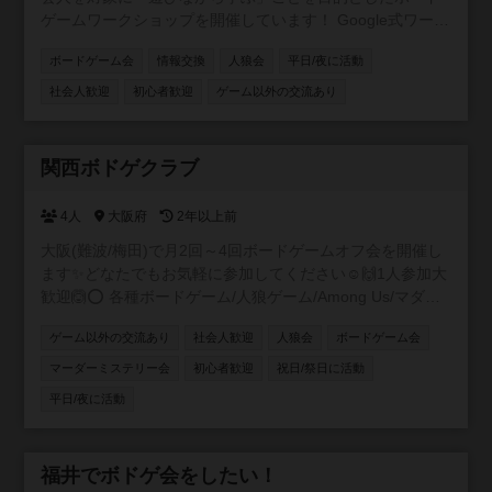
ゲームワークショップを開催しています！ Google式ワーク
メソッドであるPLAY WORK（仕事と遊びの境界があいま
ボードゲーム会
情報交換
人狼会
平日/夜に活動
いで、仕事をしているのか遊んでいるのかわからない状
況）を目指しています！ ◆企業研修で注目されるボードゲ
社会人歓迎
初心者歓迎
ゲーム以外の交流あり
ーム ボードゲームはチームビルディングやコミュニケーシ
ョンスキルの向上に効果的であり、同時にクリエイティブ
な発想を引き出すのに適しています。 実際に、サイバーエ
参加自由
関西ボドゲクラブ
ージェントでは「人材の成長＝企業の成長」というカルチ
ャーを掲げ、人材育成にボードゲームを活用しています。
4人
大阪府
2年以上前
大阪(難波/梅田)で月2回～4回ボードゲームオフ会を開催し
ます✨どなたでもお気軽に参加してください☺️🙌1人参加大
歓迎🙆⭕ 各種ボードゲーム/人狼ゲーム/Among Us/マダミ
ス どんどん企画していきます😶❤️ 1回目人狼会🐺🖤
ゲーム以外の交流あり
社会人歓迎
人狼会
ボードゲーム会
11/11(土)
マーダーミステリー会
初心者歓迎
祝日/祭日に活動
平日/夜に活動
参加自由
福井でボドゲ会をしたい！