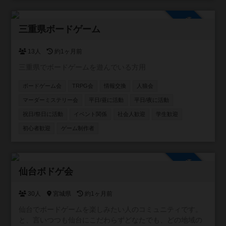
参加自由
三重県ボードゲーム
13人
約1ヶ月前
三重県でボードゲームを遊んでいる方用
ボードゲーム会
TRPG会
情報交換
人狼会
マーダーミステリー会
平日/昼に活動
平日/夜に活動
祝日/祭日に活動
イベント関係
社会人歓迎
学生歓迎
初心者歓迎
ゲーム制作者
参加自由
仙台ボドゲ会
30人
宮城県
約1ヶ月前
仙台でボードゲームを楽しみたい人のコミュニティです。
と、言いつつも仙台にこだわらずどなたでも、どの地域の