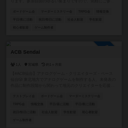
ります。参加自由のゆるい集まりですので、気軽にご参加
ください！カードゲーム・ボードゲームのほか、希望者が
ボードゲーム会
マーダーミステリー会
TRPG会
情報交換
いればTRPGやマダミスも開催しています。一緒に企画し
てくれる仲間も募集中です。
平日/夜に活動
祝日/祭日に活動
社会人歓迎
学生歓迎
初心者歓迎
ゲーム制作者
参加自由
ACB Sendai
1人
宮城県
約1ヶ月前
【#ACB仙台】アナログゲーム・クリエイターズ・ベース
仙台🎲 東北地方でアナログゲームを制作する人、未発表の
作品に制作段階から関わって地元のクリエイターを応援し
たい人、そんな人達を集めて仙台を中心に活動するアナロ
テストプレイ会
ボードゲーム会
マーダーミステリー会
グゲーム制作コミュニティ!!
TRPG会
情報交換
平日/昼に活動
平日/夜に活動
祝日/祭日に活動
社会人歓迎
学生歓迎
初心者歓迎
ゲーム制作者