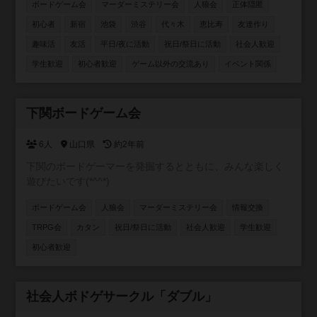
ボードゲーム会
マーダーミステリー会
人狼会
正体隠匿
を作りたい ・とにかく体を動かしたい ・仕事と無関係の人
と話したい 主な年齢層は20~30代。男女比は6：4 ■お断り
初心者
新宿
池袋
渋谷
代々木
恵比寿
友達作り
ネットワークビジネス、営業、勧誘が目的の方は固くお断
趣味活
友活
平日/夜に活動
祝日/祭日に活動
社会人歓迎
りします！ 私も過去に、怪しいワークショップに勧誘され
学生歓迎
初心者歓迎
ゲーム以外の交流あり
イベント関係
て嫌な思いをした事があります。 上記目的の方は来ないで
下さい！ 友達作りサークルなので、ナンパ目的の方もお断
りです。 しつこい方が居ましたらサークルスタッフにご連
絡下さい。 ≪ボードゲーム≫ 都内でボードゲームをやりま
下関ボードゲーム会
承認制
す 初心者でも楽しめる簡単なゲームばかりです！ ボードゲ
ーム・ゲームソフト・持ち込み大歓迎です！
6人
山口県
約2年前
下関のボードゲーマーを発掘するとともに、みんな楽しく
遊びたいです(*^^*)
ボードゲーム会
人狼会
マーダーミステリー会
情報交換
TRPG会
カタン
祝日/祭日に活動
社会人歓迎
学生歓迎
初心者歓迎
参加自由
社会人ボドゲサークル「ダブル」