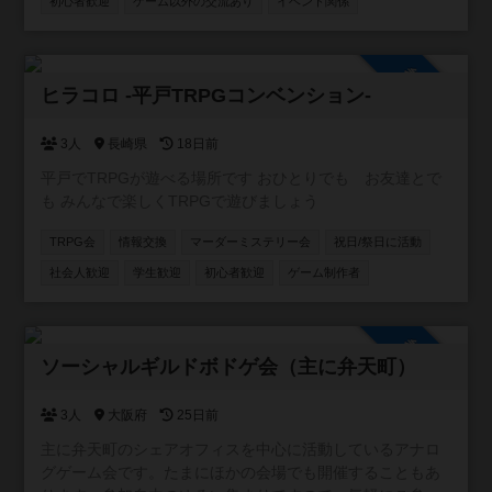
初心者歓迎
ゲーム以外の交流あり
イベント関係
できません。 少しずつお客様が集まり始め、店内に3組4組
入り相席で一緒のゲームを楽しんでもらえる機会も増えま
した。 店内には約２００種類のボドゲ、いくつかの人狼
参加自由
系、クトゥルフ神話TRPGのルールブックがございます。
ヒラコロ -平戸TRPGコンベンション-
ボドゲ会、、人狼会、それぞれにお酒のありなし、平日、
土日祝のカテゴリに分けて参加を募っていきます。 これか
3人
長崎県
18日前
ら先、マダミス会、TRPGのでGM担当になっていけるよう
平戸でTRPGが遊べる場所です おひとりでも お友達とで
にしていきます。一日店長権なんていうのもいいかもしれ
も みんなで楽しくTRPGで遊びましょう
ません。 いずれにせよ、皆さんの協力が必要です。コミュ
ニティに参加いただき、開催の連絡ができる人数を増やさ
TRPG会
情報交換
マーダーミステリー会
祝日/祭日に活動
せてください。そして、ご要望に応えられるような大会運
社会人歓迎
学生歓迎
初心者歓迎
ゲーム制作者
営を致します。
参加自由
ソーシャルギルドボドゲ会（主に弁天町）
3人
大阪府
25日前
主に弁天町のシェアオフィスを中心に活動しているアナロ
グゲーム会です。たまにほかの会場でも開催することもあ