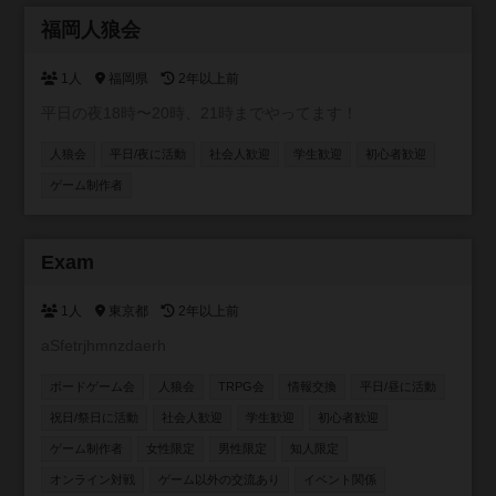
参加自由
福岡人狼会
1人
福岡県
2年以上前
平日の夜18時〜20時、21時までやってます！
人狼会
平日/夜に活動
社会人歓迎
学生歓迎
初心者歓迎
ゲーム制作者
参加自由
Exam
1人
東京都
2年以上前
aSfetrjhmnzdaerh
ボードゲーム会
人狼会
TRPG会
情報交換
平日/昼に活動
祝日/祭日に活動
社会人歓迎
学生歓迎
初心者歓迎
ゲーム制作者
女性限定
男性限定
知人限定
オンライン対戦
ゲーム以外の交流あり
イベント関係