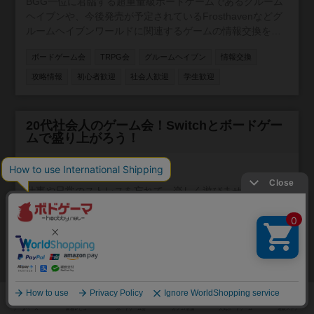
BGG一位に君臨する超重量級ボードゲームであるグルーム
だけ話す/一人だけ話すぎはNG ・ゲームは丁寧に扱いくだ
ヘイブンや、今後発売が予定されているFrosthavenなどグ
さい ・過度な長考× ・政治や宗教の勧誘、強引なナンNG
ルームヘイブンワールドに関連するゲームの情報交換をす
・ボドゲ持ち込み歓迎 ・コロナ感染の予防にご協力くださ
るためのコミュニティです！
い（マスクは自己判断です） 応募お待ちしております(^^
ボードゲーム会
TRPG会
グルームヘイブン
情報交換
攻略情報
初心者歓迎
社会人歓迎
学生歓迎
参加自由
20代社会人のゲーム会！Switchとボードゲー
ムで盛り上がろう！
1人
大阪府
約3年前
仕事や日常のストレスを忘れて、楽しく遊びませんか？ 20
代社会人向けのゲーム会を開催します！ぜひ、お友達や仲
間を誘って参加してください。 Nintendo Switchとボードゲ
ームを用意しています！ 参加費用は500円です。飲み物や
ボードゲーム会
人狼会
Switch
ゲーム会
20代
大阪
軽食もご用意していますので、お気軽にお越しください。
参加人数に限りがありますので、早めのお申し込みをお願
平日/夜に活動
初心者歓迎
社会人歓迎
オフライン
いします。