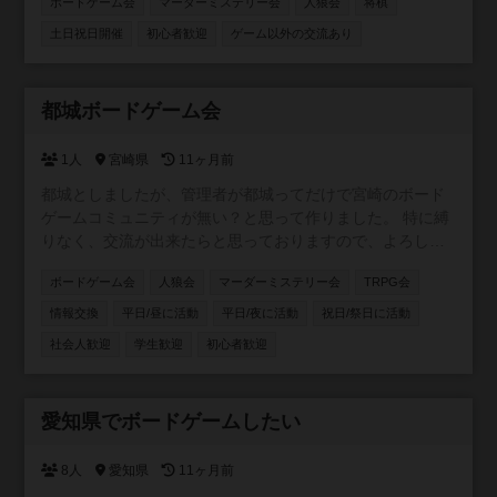
ボードゲーム会
マーダーミステリー会
人狼会
将棋
ち寄り大歓迎 出入り途中入退室OK 飲食持ち込みOK 協力型
ゲーム多し ファシリテーター在中 ギターセッションタイム
土日祝日開催
初心者歓迎
ゲーム以外の交流あり
もあり
参加自由
都城ボードゲーム会
1人
宮崎県
11ヶ月前
都城としましたが、管理者が都城ってだけで宮崎のボード
ゲームコミュニティが無い？と思って作りました。 特に縛
りなく、交流が出来たらと思っておりますので、よろしく
お願いします〜！
ボードゲーム会
人狼会
マーダーミステリー会
TRPG会
情報交換
平日/昼に活動
平日/夜に活動
祝日/祭日に活動
社会人歓迎
学生歓迎
初心者歓迎
参加自由
愛知県でボードゲームしたい
8人
愛知県
11ヶ月前