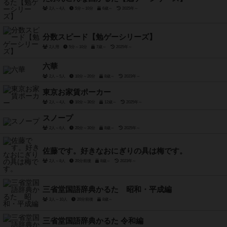
2人～4人
5分～10分
6歳～
2025年～
分数スピード【勉ゲーシリーズ】
2人用
5分～10分
7歳～
2025年～
六華
2人～5人
10分～20分
8歳～
2023年～
東京お家賃ポーカー
2人～4人
10分～30分
12歳～
2025年～
スノープ
2人～6人
20分～30分
8歳～
2025年～
佐藤です。好きなおにぎりの具は梅です。
2人～8人
20分前後
8歳～
2023年～
三省堂国語辞典かるた 昭和・平成編
3人～10人
20分前後
8歳～
三省堂国語辞典かるた 令和編