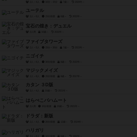
2人～4人
10分～15分
7歳～
2024年～
ユーテル
3人～6人
15分前後
6歳～
2022年～
宝石の煌き：デュエル
2人用
10歳～
2022年～
ファイブタワーズ
2人～5人
15分～30分
7歳～
2023年～
ニゴイチ
3人～6人
30分前後
8歳～
2022年～
マジックメイズ
1人～8人
15分前後
8歳～
2017年～
カタン ３D版
3人～4人
10歳～
2021年～
はらぺこバハムート
2人用
10分前後
10歳～
2021年～
ドラダ：新版
2人～4人
20分前後
12歳～
2024年～
ハリガリ
2人～6人
10分前後
6歳～
1992年～