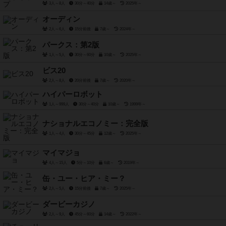
3人～8人
30分～40分
14歳～
2025年～
オーディン
2人～6人
15分前後
7歳～
2024年～
パークス：第2版
1人～5人
30分～60分
10歳～
2025年～
ビス20
2人～8人
20分前後
7歳～
2020年～
ハイパーロボット
1人～999人
30分～40分
10歳～
1999年～
ナショナルエコノミー：完全版
1人～4人
30分～45分
12歳～
2025年～
マイマジョ
4人～15人
5分～10分
6歳～
2019年～
缶・ユー・ヒア・ミー？
2人～5人
15分前後
7歳～
2025年～
ダービーカジノ
2人～9人
45分～60分
14歳～
2022年～