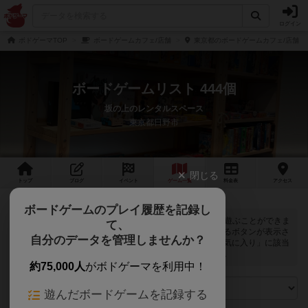
ログイン
ボドゲーマTOP
ボードゲームカフェ/店舗
東京都のボードゲームカフェ/店舗
ボードゲームリスト 444個
坂の上のレンタルスペース
東京都日野市
閉じる
トップ
ブログ
イベント
ゲーム
一覧
料金
表
アクセス
ボードゲームのプレイ履歴を記録し
坂の上のレンタルスペースでは
444
個のボードゲームで遊ぶことができま
て、
す。ログインすると自分のマイボードゲームに登録できるボタンが表示さ
自分のデータを管理しませんか？
れます。また、マイボードゲームの「興味あり」と「お気に入り」に該当
するボードゲームがピックアップされるようになります。
約75,000人
がボドゲーマを利用中！
遊んだボードゲームを記録する