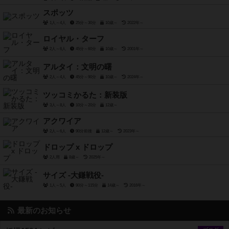
スポッツ
1人～4人
25分～30分
10歳～
2022年～
ロイヤル・ターフ
2人～6人
45分～60分
10歳～
2001年～
アルタイ：文明の曙
2人～4人
45分～90分
10歳～
2024年～
ツッコミかるた：新装版
3人～8人
10分～20分
12歳～
アクワイア
2人～6人
90分前後
12歳～
2023年～
ドロップ x ドロップ
2人用
8歳～
2025年～
サイズ -大鎌戦役-
1人～5人
90分～115分
14歳～
2016年～
最新のお知らせ