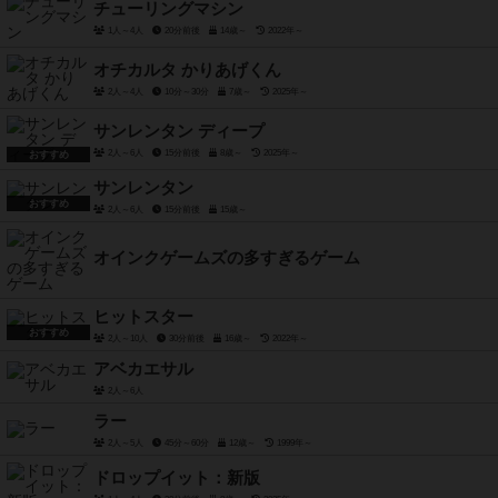
チューリングマシン
1人～4人
20分前後
14歳～
2022年～
オチカルタ かりあげくん
2人～4人
10分～30分
7歳～
2025年～
サンレンタン ディープ
2人～6人
15分前後
8歳～
2025年～
おすすめ
サンレンタン
おすすめ
2人～6人
15分前後
15歳～
オインクゲームズの多すぎるゲーム
ヒットスター
おすすめ
2人～10人
30分前後
16歳～
2022年～
アベカエサル
2人～6人
ラー
2人～5人
45分～60分
12歳～
1999年～
ドロップイット：新版