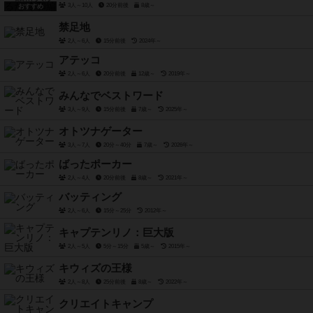
3人～10人
20分前後
8歳～
おすすめ
禁足地
2人～6人
15分前後
2024年～
アテッコ
2人～6人
20分前後
12歳～
2019年～
みんなでベストワード
3人～9人
15分前後
7歳～
2025年～
オトツナゲーター
3人～7人
20分～40分
7歳～
2026年～
ばったポーカー
2人～4人
20分前後
8歳～
2021年～
バッティング
2人～6人
15分～25分
2012年～
キャプテンリノ：巨大版
2人～5人
5分～15分
5歳～
2015年～
キウィズの王様
2人～8人
25分前後
8歳～
2022年～
クリエイトキャンプ