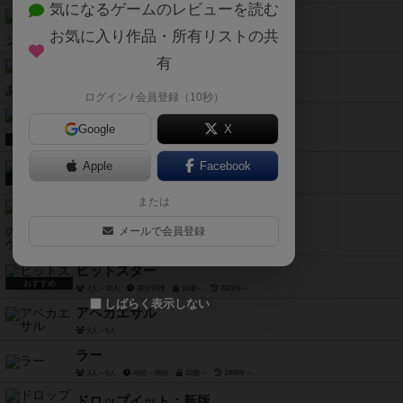
気になるゲームのレビューを読む
チューリングマシン
お気に入り作品・所有リストの共
1人～4人
20分前後
14歳～
2022年～
有
オチカルタ かりあげくん
2人～4人
10分～30分
7歳～
2025年～
ログイン / 会員登録（10秒）
サンレンタン ディープ
Google
X
2人～6人
15分前後
8歳～
2025年～
おすすめ
サンレンタン
Apple
Facebook
おすすめ
2人～6人
15分前後
15歳～
または
オインクゲームズの多すぎるゲーム
メールで会員登録
ヒットスター
おすすめ
2人～10人
30分前後
16歳～
2022年～
しばらく表示しない
アベカエサル
2人～6人
ラー
2人～5人
45分～60分
12歳～
1999年～
ドロップイット：新版