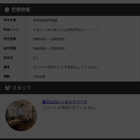
営業情報
平均予算
平均1800円前後
料金レンジ
１日レンタル何人でも5500円から～
未登録
平日営業
09時00分～22時00分
休日営業
09時00分～22時00分
定休日
なし
備考
スペース予約サイトで予約をしてください。
席数
7卓16席
スタッフ
坂の上のレンタルスペース
コメントが登録されていません。