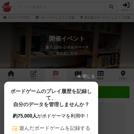
ログイン
ボドゲーマTOP
ボードゲームカフェ/店舗
東京都のボードゲームカフェ/店舗
開催イベント
坂の上のレンタルスペース
東京都日野市
閉じる
トップ
ブログ
イベント
ゲーム
一覧
料金
表
アクセス
ボードゲームのプレイ履歴を記録し
近日開催予定のイベント
て、
自分のデータを管理しませんか？
約75,000人
がボドゲーマを利用中！
開催予定のイベントはありません
遊んだボードゲームを記録する