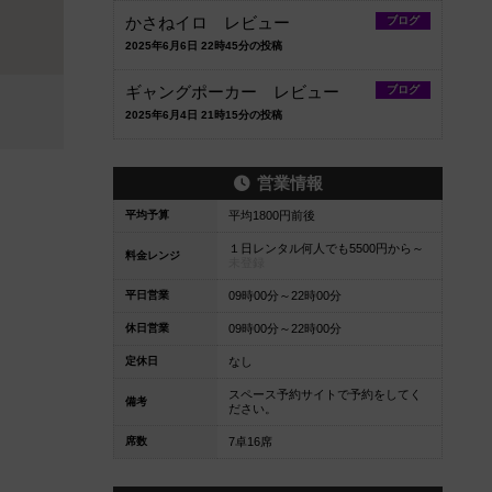
かさねイロ レビュー
ブログ
2025年6月6日 22時45分の投稿
ギャングポーカー レビュー
ブログ
2025年6月4日 21時15分の投稿
営業情報
平均予算
平均1800円前後
１日レンタル何人でも5500円から～
料金レンジ
未登録
平日営業
09時00分～22時00分
休日営業
09時00分～22時00分
定休日
なし
スペース予約サイトで予約をしてく
備考
ださい。
席数
7卓16席