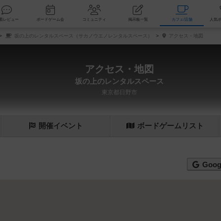
索
新着レビュー
ボードゲーム会
コミュニティ
掲示板一覧
カ
坂の上のレンタルスペース（サカノウエノレンタルスペース）
アクセス・地図
アクセス・地図
坂の上のレンタルスペース
東京都日野市
開催
イベント
ボード
ゲーム
リスト
Goog