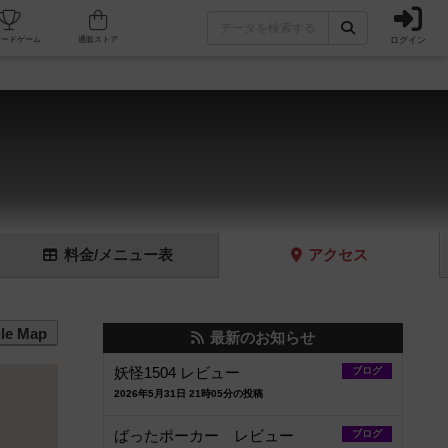
ログイン
フェ/店舗
人気ボードゲーム
通販ストア
料金
/メニュー
表
アクセス
le Map
最新のお知らせ
妖怪1504 レビュー
ブログ
2026年5月31日 21時05分の投稿
ばったポーカー レビュー
ブログ