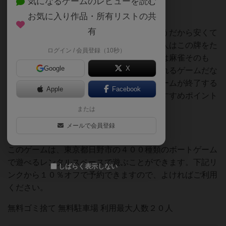
気になるゲームのレビューを読む
お気に入り作品・所有リストの共
有
周りの状況を見ながら、「今はみんな早そうだから安くて
も早くできる役に切り替えよう」や「あの人はこの牌をた
ログイン / 会員登録（10秒）
くさん抱えてそうだな」といった読み合いは麻雀そのも
Google
X
の。牌の絵柄もきれいでずっと遊んでいられるゲームだな
と思いました。誰かが１０点を超えるとゲームが終了する
Apple
Facebook
ので、さくさくライトに遊べるところもおすすめポイント
です。
または
メールで会員登録
このゲームは、東京都日野市の４００種類のボートゲーム
で遊べるレンタルスペースで遊ぶことができます。下記リ
しばらく表示しない
ンクから１０％オフで予約できますので、よければご利用
ください。
無料ゴミ捨て 無料駐車場 利用最大人数２０人