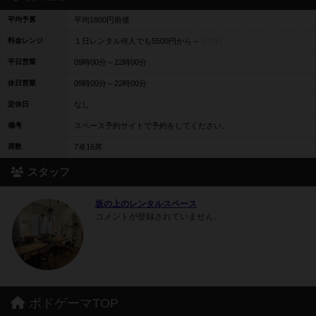
平均予算
平均1800円前後
料金レンジ
１日レンタル何人でも5500円から～
未登録
平日営業
09時00分～22時00分
休日営業
09時00分～22時00分
定休日
なし
備考
スペース予約サイトで予約をしてください。
席数
7卓16席
スタッフ
坂の上のレンタルスペース
コメントが登録されていません。
ボドゲーマTOP