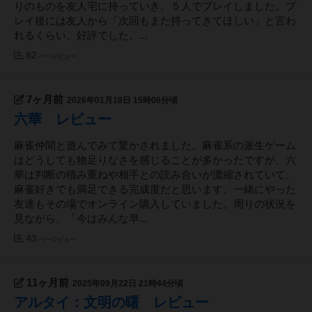
りのものを友人宅に持っていき、５人でプレイしました。プ
レイ後には友人から「次回もまた持ってきてほしい」と言わ
れるくらい、好評でした。...
82
ページビュー
7ヶ月前
2026年01月18日 15時06分頃
六華 レビュー
麻雀仲間と遊んでみて驚かされました。麻雀系の派生ゲーム
はどうしても物足りなさを感じることが多かったですが、六
華は判断の積み重ねや相手との読み合いが濃縮されていて、
麻雀好きでも満足できる完成度だと思います。一緒にやった
友達もその場でオンライン購入していました。周りの状況を
見ながら、「今はみんな早...
43
ページビュー
11ヶ月前
2025年09月22日 21時44分頃
アルタイ：文明の曙 レビュー