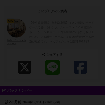
このブログの投稿者
仙人
【中央線日野駅 無料駐車場】４００種類のボード
ゲームで遊べるレンタルスペース ▼４００種類の
ボードゲーム 最近テレビやYoutubeでも多く取り上
げられているボードゲーム。３５０種類のゲームが
坂の上のレンタル
遊び放題です。 ▼カフェのような空間 2022年9月
スペース
に建った建物できれいです。メインスペースは、カ
フェのような内装で、落ち着く空間になっていま
シェアする
す。テーブルの配置は自由に並び替えてよいので、
人数に合わせた利用が可能です。 ▼落ち着いた個
室 ローソファを並べた個室では、くつろぎながら
のおしゃべりや、プロジェクターを使った動画鑑賞
も楽しめます。 ▼無人で出入り可能 届いたメール
に書かれたロック番号で入口の電子キーを開けて入
れるので、無人で出入りが可能です。※番号は毎回
変更します。 ▼食べ物の持ち込み自由 食べ物は自
バックナンバー
由に持ち込めます。電子レンジ・電子ケトルも完
備。 ▼その他詳細 カフェルーム：カフェテーブル
2ヶ月前
2026年05月31日 21時05分頃
７台／椅子１６脚／カウンターテーブル 個室：フ