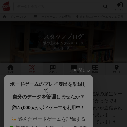
ログイン
ボドゲーマTOP
ボードゲームカフェ/店舗
東京都のボードゲームカフェ/店舗
スタッフブログ
坂の上のレンタルスペース
東京都日野市
閉じる
トップ
ブログ
イベント
ゲーム
一覧
料金
表
アクセス
六華 レビュー
ボードゲームのプレイ履歴を記録し
て、
麻雀仲間と遊んでみて驚かされました。麻雀系の派生ゲー
自分のデータを管理しませんか？
ムはどうしても物足りなさを感じることが多かったです
約75,000人
がボドゲーマを利用中！
が、六華は判断の積み重ねや相手との読み合いが濃縮され
ていて、麻雀好きでも満足できる完成度だと思います。一
遊んだボードゲームを記録する
緒にやった友達もその場でオンライン購入していました。