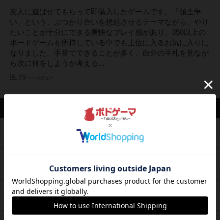
友人に遊ばせてもらって即購入したゲームです。「領土争
い」という、ぶつかり合いを想起させるテーマながら、やり
たいことが十分にできる爽快なプレイ感があり、350以上の
ボードゲームを所持している中でも上位に入るお気に入りに
なりました。手番でできることが多く、自分の手札を見なが
ら次に何をしようか考える...
75
ページビュー
最新のお知らせ
妖怪1504 レビュー
ブログ
2026年5月31日 21時05分の投稿
ばったポーカー レビュー
ブログ
2026年3月29日 14時30分の投稿
ナショナルエコノミー：完全版 レビュー
ブログ
2026年3月4日 22時01分の投稿
ブログ