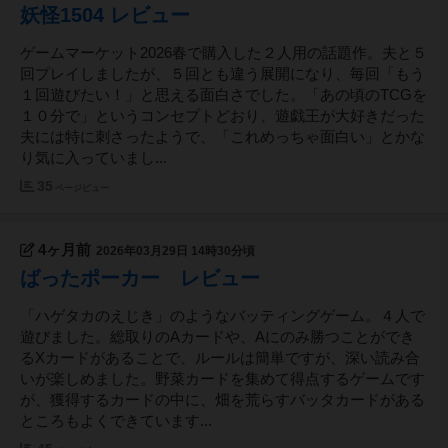
ロアクッション６つ／天井にプロジェクター その
妖怪1504 レビュー
他：トイレ／キッチン（調理はお断りしておりま
す）／ボードゲーム４００種類／電子レンジ／電子
ゲームマーケット2026春で購入した２人用の話題作。夫と５
ケトル／WIFI／冷蔵庫／Bluetoothスピーカー／紙
回プレイしましたが、５回とも違う展開になり、毎回「もう
皿／紙コップ／割りばし
１回遊びたい！」と思える面白さでした。「あの頃のTCGを
１０分で」というコンセプトどおり、遊戯王が大好きだった
夫には特に刺さったようで、「これめっちゃ面白い」とかな
り気に入っていまし...
35
ページビュー
4ヶ月前
2026年03月29日 14時30分頃
ばったポーカー レビュー
「ハゲタカのえじき」のようなバッティングゲーム。４人で
遊びました。総取りのAカードや、Aにのみ勝つことができ
るXカードがあることで、ルールは簡単ですが、深い読み合
いが楽しめました。野菜カードを集めて得点するゲームです
が、獲得するカードの中に、畑を荒らすバッタカードがある
ところもよくできています...