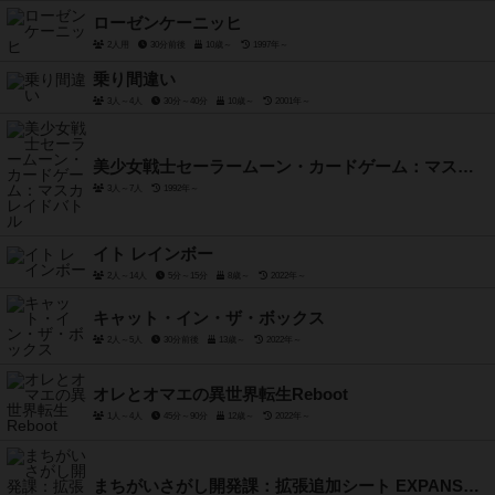
ローゼンケーニッヒ
2人用
30分前後
10歳～
1997年～
乗り間違い
3人～4人
30分～40分
10歳～
2001年～
美少女戦士セーラームーン・カードゲーム：マスカレイドバトル
3人～7人
1992年～
イト レインボー
2人～14人
5分～15分
8歳～
2022年～
キャット・イン・ザ・ボックス
2人～5人
30分前後
13歳～
2022年～
オレとオマエの異世界転生Reboot
1人～4人
45分～90分
12歳～
2022年～
まちがいさがし開発課：拡張追加シート EXPANSION PACK