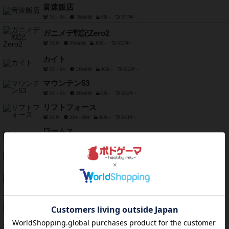
音速飯店
2人～6人
15分前後
6歳～
2022年～
ガニメデ戦記Zero2
2人用
20分前後
10歳～
2022年～
カイト
2人～6人
10分前後
10歳～
2022年～
マウンテン53
2人～5人
30分前後
6歳～
2022年～
リフトフォース
2人用
20分～30分
10歳～
2021年～
ワームス
2人～4人
15分～30分
8歳～
2020年～
厄介なゲストたち
1人～8人
45分～75分
12歳～
2016年～
カルカソンヌ：20周年記念版
2人～5人
30分～45分
7歳～
2021年～
バイキングシーソー
2人～4人
10分～20分
8歳～
2021年～