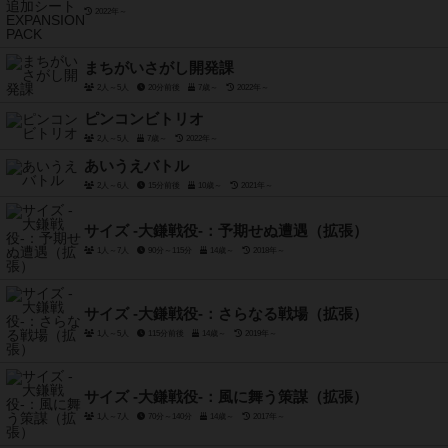
2022年～
まちがいさがし開発課
2人～5人
20分前後
7歳～
2022年～
ピンコンビトリオ
2人～5人
7歳～
2022年～
あいうえバトル
2人～6人
15分前後
10歳～
2021年～
サイズ -大鎌戦役-：予期せぬ遭遇（拡張）
1人～7人
90分～115分
14歳～
2018年～
サイズ -大鎌戦役-：さらなる戦場（拡張）
1人～5人
115分前後
14歳～
2019年～
サイズ -大鎌戦役-：風に舞う策謀（拡張）
1人～7人
70分～140分
14歳～
2017年～