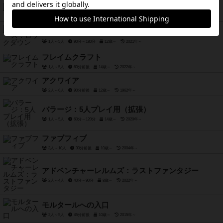
キューバーズ
2人～5人
20分前後
8歳～
2018年～
ネメシス：ロックダウン
1人～5人
90分～180分
12歳～
2021年～
フレイムクラフト
1人～5人
60分前後
14歳～
2022年～
アクワイア
2人～6人
90分前後
12歳～
1962年～
バラージ：5人プレイ用（拡張）
1人～5人
60分～120分
14歳～
2020年～
ファブフィブ
3人～10人
30分前後
10歳～
2004年～
アドベンチャーレルムズ：ラストファンタジー
2人～4人
40分～90分
8歳～
2022年～
モルタールへの入口
2人～5人
45分前後
10歳～
2015年～