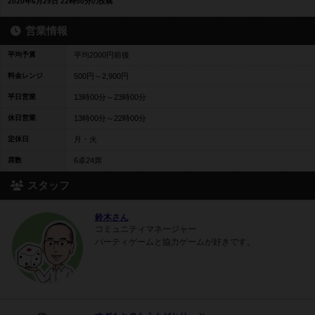
2020年6月29日 22時50分の投稿
営業情報
平均予算
平均2000円前後
料金レンジ
500円～2,900円
平日営業
13時00分～23時00分
休日営業
13時00分～22時00分
定休日
月・火
席数
6卓24席
スタッフ
鈴木さん
コミュニティマネージャー
パーティゲームと協力ゲームが好きです。