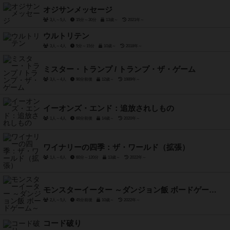
オジサンメッセージ
3人～5人
15分～30分
13歳～
2021年～
ウルトリテン
3人～4人
5分～15分
10歳～
2018年～
ミスター・トランプ / トランプ・ザ・ゲーム
3人～4人
90分前後
12歳～
1989年～
イーオンズ・エンド：追放されしもの
1人～4人
60分前後
14歳～
2020年～
ワイナリーの四季：ザ・ワールド（拡張）
1人～6人
60分～120分
13歳～
2022年～
モンスターイーター ～ダンジョン飯 ボードゲーム～
2人～5人
45分前後
10歳～
2022年～
コード破り