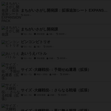
まちがいさがし開発課：拡張追加シート EXPANSION PACK
2022年～
まちがいさがし開発課
2人～5人
20分前後
7歳～
2022年～
ピンコンビトリオ
2人～5人
7歳～
2022年～
あいうえバトル
2人～6人
15分前後
10歳～
2021年～
サイズ -大鎌戦役-：予期せぬ遭遇（拡張）
1人～7人
90分～115分
14歳～
2018年～
サイズ -大鎌戦役-：さらなる戦場（拡張）
1人～5人
115分前後
14歳～
2019年～
サイズ -大鎌戦役-：風に舞う策謀（拡張）