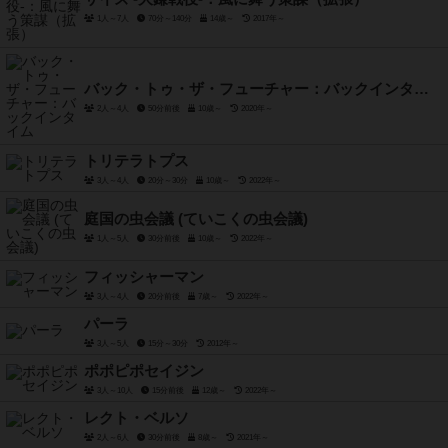
1人～7人
70分～140分
14歳～
2017年～
バック・トゥ・ザ・フューチャー：バックインタイム
2人～4人
50分前後
10歳～
2020年～
トリテラトプス
3人～4人
20分～30分
10歳～
2022年～
庭国の虫会議 (ていこくの虫会議)
1人～5人
30分前後
10歳～
2022年～
フィッシャーマン
3人～4人
20分前後
7歳～
2022年～
パーラ
3人～5人
15分～30分
2012年～
ポポピポセイジン
3人～10人
15分前後
12歳～
2022年～
レクト・ベルソ
2人～6人
30分前後
8歳～
2021年～