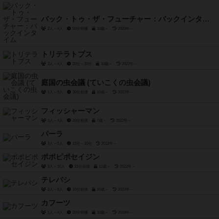
バック・トゥ・ザ・フューチャー：バックインタイム
2人～4人
50分前後
10歳～
2020年～
トリテラトプス
3人～4人
20分～30分
10歳～
2022年～
庭国の虫会議 (ていこくの虫会議)
1人～5人
30分前後
10歳～
2022年～
フィッシャーマン
3人～4人
20分前後
7歳～
2022年～
パーラ
3人～5人
15分～30分
2012年～
ポポピポセイジン
3人～10人
15分前後
12歳～
2022年～
テレパシ
3人～6人
10分前後
10歳～
2022年～
カフーツ
1人～4人
20分前後
10歳～
2018年～