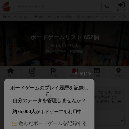
ログイン
ボドゲーマTOP
ボードゲームカフェ/店舗
神奈川県のボードゲームカフェ/店舗
ボードゲームリスト 652個
らうんどとりっぷ
神奈川県横浜市神奈川区
閉じる
トップ
ブログ
イベント
ゲーム
一覧
料金
表
アクセス
ボードゲームのプレイ履歴を記録し
らうんどとりっぷでは
652
個のボードゲームで遊ぶことができます。ログ
て、
インすると自分のマイボードゲームに登録できるボタンが表示されます。
自分のデータを管理しませんか？
また、マイボードゲームの「興味あり」と「お気に入り」に該当するボー
ドゲームがピックアップされるようになります。
約75,000人
がボドゲーマを利用中！
遊んだボードゲームを記録する