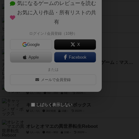
気になるゲームのレビューを読む
レクト・ベルソ
お気に入り作品・所有リストの共
2人～6人
30分前後
8歳～
2021年～
有
ローゼンケーニッヒ
2人用
30分前後
10歳～
1997年～
ログイン / 会員登録（10秒）
乗り間違い
Google
X
3人～4人
30分～40分
10歳～
2001年～
Apple
Facebook
美少女戦士セーラームーン・カードゲーム：マスカレイドバトル
3人～7人
1992年～
または
メールで会員登録
イト レインボー
2人～14人
5分～15分
8歳～
2022年～
キャット・イン・ザ・ボックス
しばらく表示しない
2人～5人
30分前後
13歳～
2022年～
オレとオマエの異世界転生Reboot
1人～4人
45分～90分
12歳～
2022年～