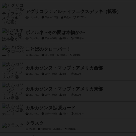
アグリコラ：アルティフェクスデッキ（拡張）
1人～6人
60分～120分
12歳～
2017年～
ボアルネ ~その愛は本物か?~
2人～5人
15分～30分
6歳～
2019年～
ことばのクローバー！
3人～6人
30分前後
10歳～
2021年～
カルカソンヌ・マップ：アメリカ西部
2人～6人
30分～60分
8歳～
2020年～
カルカソンヌ・マップ：アメリカ東部
2人～6人
30分～60分
8歳～
2020年～
カルカソンヌ拡張カード
2人～5人
30分～45分
7歳～
2021年～
クラスク
2人用
10分前後
8歳～
2014年～