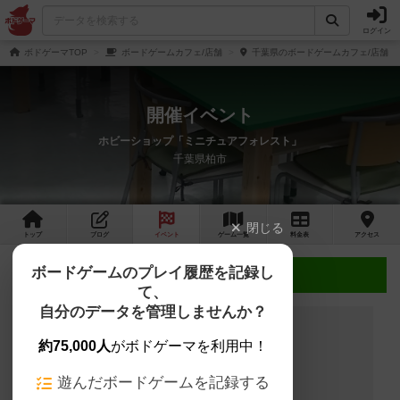
ログイン
ボドゲーマTOP
ボードゲームカフェ/店舗
千葉県のボードゲームカフェ/店舗
開催イベント
ホビーショップ「ミニチュアフォレスト」
千葉県柏市
閉じる
トップ
ブログ
イベント
ゲーム
一覧
料金
表
アクセス
ボードゲームのプレイ履歴を記録し
近日開催予定のイベント
て、
自分のデータを管理しませんか？
約75,000人
がボドゲーマを利用中！
開催予定のイベントはありません
遊んだボードゲームを記録する