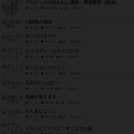
アルナックの失われし遺跡：調査隊長（拡張）
1人～4人
30分～120分
12歳～
2021年～
13諸島の秘宝
2人～4人
10分～20分
6歳～
2015年～
おいてけオバケ
2人～5人
20分～30分
8歳～
2018年～
エイリアン・エクスプレス
3人～6人
20分前後
8歳～
2020年～
ダンジョンラッシュ
2人～5人
13分～19分
8歳～
2016年～
宝石がいっぱい！
2人～6人
5分前後
4歳～
2021年～
花嫁が多すぎる
2人～5人
15分前後
10歳～
2020年～
ちんあなごっこ
3人～5人
15分～20分
6歳～
2016年～
ドキッと！アイス：オリジナル版