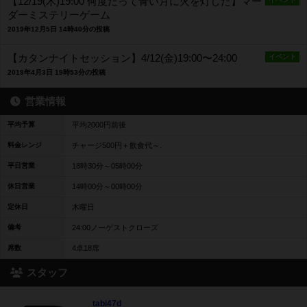
【12/19(木)19:00 何度だって青い月に火を灯した】マー
ダーミステリーゲーム
2019年12月5日 14時40分の投稿
【カタンナイトセッション】4/12(金)19:00〜24:00
イベント
2019年4月3日 19時53分の投稿
営業情報
平均予算
平均2000円前後
料金レンジ
チャージ500円＋飲食代～.
平日営業
18時30分～05時00分
休日営業
14時00分～00時00分
定休日
木曜日
備考
24:00ノーゲストクローズ
席数
4卓18席
スタッフ
tabi47d