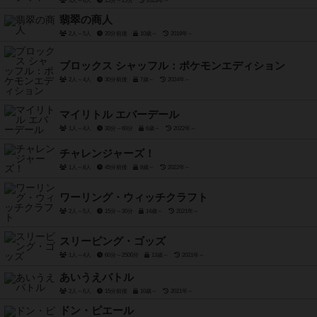
3人～6人
15分～25分
2023年～
翡翠の商人
2人～5人
20分前後
10歳～
2019年～
ブロックス シャッフル：ポケモンエディション
2人～4人
30分前後
7歳～
2024年～
マイリトル エバーデール
1人～4人
30分～60分
6歳～
2022年～
チャレンジャーズ！
1人～8人
45分前後
8歳～
2022年～
ワーリング・ウィッチクラフト
2人～5人
15分～30分
14歳～
2021年～
スリーピング・ゴッズ
1人～4人
60分～2500分
13歳～
2021年～
あいうえバトル
2人～6人
15分前後
10歳～
2021年～
ドン・ピエール