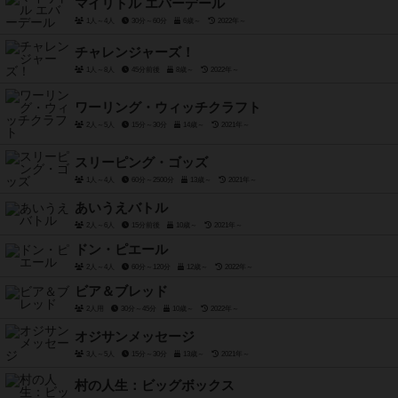
マイリトル エバーデール
1人～4人
30分～60分
6歳～
2022年～
チャレンジャーズ！
1人～8人
45分前後
8歳～
2022年～
ワーリング・ウィッチクラフト
2人～5人
15分～30分
14歳～
2021年～
スリーピング・ゴッズ
1人～4人
60分～2500分
13歳～
2021年～
あいうえバトル
2人～6人
15分前後
10歳～
2021年～
ドン・ピエール
2人～4人
60分～120分
12歳～
2022年～
ビア＆ブレッド
2人用
30分～45分
10歳～
2022年～
オジサンメッセージ
3人～5人
15分～30分
13歳～
2021年～
村の人生：ビッグボックス