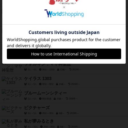
3人～6人
30分前後
14歳～
2019年～
ミクロマクロ：クライムシティ
1人～4人
15分～480分
8歳～
2020年～
テラフォーミングマーズ
1人～5人
90分～120分
12歳～
2016年～
エルドラドを探して
2人～4人
30分～60分
10歳～
2020年～
ツォルキン：マヤ神聖歴
2人～4人
90分～120分
13歳～
2012年～
ケイラス 1303
2人～5人
60分～90分
10歳～
2019年～
ブルームーンシティー
2人～4人
60分前後
10歳～
2006年～
ピクチャーズ
3人～5人
20分～30分
8歳～
2019年～
私が夢みるとき
4人～10人
20分～40分
8歳～
2016年～