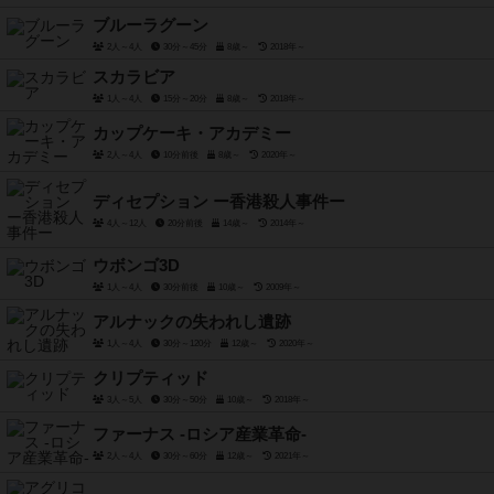
ブルーラグーン
2人～4人
30分～45分
8歳～
2018年～
スカラビア
1人～4人
15分～20分
8歳～
2018年～
カップケーキ・アカデミー
2人～4人
10分前後
8歳～
2020年～
ディセプション ー香港殺人事件ー
4人～12人
20分前後
14歳～
2014年～
ウボンゴ3D
1人～4人
30分前後
10歳～
2009年～
アルナックの失われし遺跡
1人～4人
30分～120分
12歳～
2020年～
クリプティッド
3人～5人
30分～50分
10歳～
2018年～
ファーナス -ロシア産業革命-
2人～4人
30分～60分
12歳～
2021年～