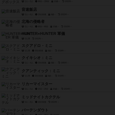
1人～5人
90分～150分
12歳～
2022年～
音速飯店
2人～6人
15分前後
6歳～
2022年～
北海の侵略者
2人～4人
60分～80分
12歳～
2015年～
HUNTER×HUNTER 軍儀
2人用
2022年～
スクアドロ・ミニ
2人用
20分前後
8歳～
2018年～
クイキシオ：ミニ
2人～4人
15分前後
6歳～
1995年～
クアンティック：ミニ
2人用
20分前後
8歳～
2019年～
リカーマイスター
2人～5人
15分～25分
20歳～
2024年～
ミッドナイトカクテル
3人～6人
20分前後
2023年～
バーテンダウト