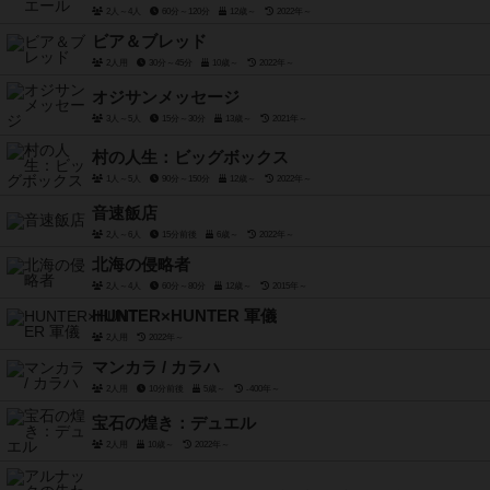
2人～4人
60分～120分
12歳～
2022年～
ビア＆ブレッド
2人用
30分～45分
10歳～
2022年～
オジサンメッセージ
3人～5人
15分～30分
13歳～
2021年～
村の人生：ビッグボックス
1人～5人
90分～150分
12歳～
2022年～
音速飯店
2人～6人
15分前後
6歳～
2022年～
北海の侵略者
2人～4人
60分～80分
12歳～
2015年～
HUNTER×HUNTER 軍儀
2人用
2022年～
マンカラ / カラハ
2人用
10分前後
5歳～
-400年～
宝石の煌き：デュエル
2人用
10歳～
2022年～