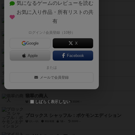
気になるゲームのレビューを読む
スクアドロ・ミニ
お気に入り作品・所有リストの共
2人用
20分前後
8歳～
2018年～
クイキシオ：ミニ
有
2人～4人
15分前後
6歳～
1995年～
ログイン / 会員登録（10秒）
クアンティック：ミニ
2人用
20分前後
8歳～
2019年～
Google
X
リカーマイスター
Apple
Facebook
2人～5人
15分～25分
20歳～
2024年～
ミッドナイトカクテル
または
3人～6人
20分前後
2023年～
メールで会員登録
バーテンダウト
3人～6人
15分～25分
2023年～
翡翠の商人
しばらく表示しない
2人～5人
20分前後
10歳～
2019年～
ブロックス シャッフル：ポケモンエディション
2人～4人
30分前後
7歳～
2024年～