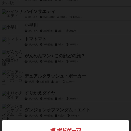
2人～4人
20分前後
8歳～
2020年～
ハイソサエティ
3人～5人
15分～30分
10歳～
1995年～
小早川
3人～6人
15分前後
8歳～
2013年～
トマトマト
3人～6人
20分前後
6歳～
2018年～
がんめんマン / この顔どの顔？
3人～6人
20分前後
9歳～
2018年～
デュアルクラッシュ・ポーカー
4人用
20分前後
7歳～
2019年～
すりかえダイヤ
3人～5人
20分前後
9歳～
2021年～
ダンジョンオブマンダム：エイト
2人～4人
30分前後
13歳～
2017年～
チーム3・グリーン