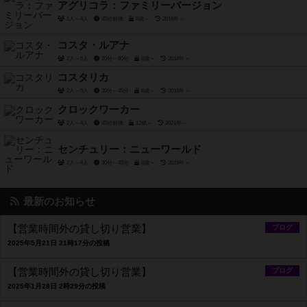
アグリコラ：ファミリーバージョン
1人～4人
45分前後
8歳～
2016年～
コスタ・ルアナ
2人～6人
20分～60分
8歳～
2014年～
コスタリカ
2人～5人
30分～45分
8歳～
2016年～
クロックワーカー
2人～4人
45分前後
12歳～
2021年～
センチュリー：ニューワールド
2人～4人
30分～45分
8歳～
2019年～
最新のお知らせ
【営業時間外の貸し切り営業】
ブログ
2025年5月21日 21時17分の投稿
【営業時間外の貸し切り営業】
ブログ
2025年1月28日 2時29分の投稿