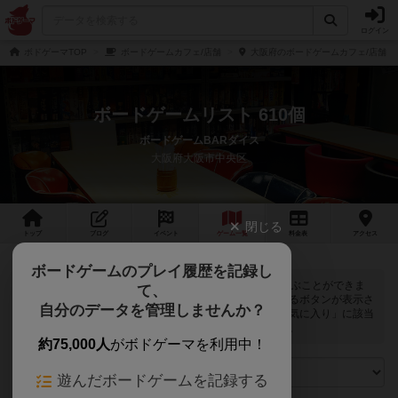
ログイン
ボドゲーマTOP
ボードゲームカフェ/店舗
大阪府のボードゲームカフェ/店舗
ボードゲームリスト 610個
ボードゲームBARダイス
大阪府大阪市中央区
閉じる
トップ
ブログ
イベント
ゲーム
一覧
料金
表
アクセス
ボードゲームのプレイ履歴を記録し
ボードゲームBARダイスでは
610
個のボードゲームで遊ぶことができま
て、
す。ログインすると自分のマイボードゲームに登録できるボタンが表示さ
自分のデータを管理しませんか？
れます。また、マイボードゲームの「興味あり」と「お気に入り」に該当
するボードゲームがピックアップされるようになります。
約75,000人
がボドゲーマを利用中！
遊んだボードゲームを記録する