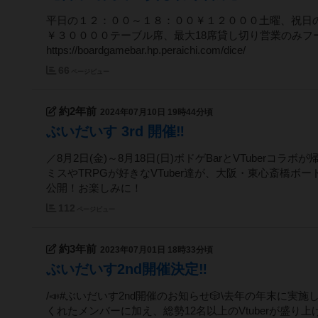
平日の１２：００～１８：００￥１２０００土曜、祝日
￥３００００テーブル席、最大18席貸し切り営業のみフ
https://boardgamebar.hp.peraichi.com/dice/
66
ページビュー
約2年前
2024年07月10日 19時44分頃
ぶいだいす 3rd 開催‼️
／8月2日(金)～8月18日(日)ボドゲBarとVTube
ミスやTRPGが好きなVTuber達が、大阪・東心斎橋
公開！お楽しみに！
112
ページビュー
約3年前
2023年07月01日 18時33分頃
ぶいだいす2nd開催決定‼️
/📣#ぶいだいす2nd開催のお知らせ🎲\去年の年末に実
くれたメンバーに加え、総勢12名以上のVtuberが盛