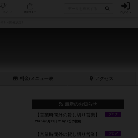
ログイン
フェ/店舗
人気ボードゲーム
通販ストア
す2nd開催決定‼️
料金
/メニュー
表
アクセス
最新のお知らせ
【営業時間外の貸し切り営業】
ブログ
2025年5月21日 21時17分の投稿
【営業時間外の貸し切り営業】
ブログ