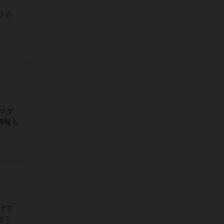
００
、マダ
情報も
上げて
せ！