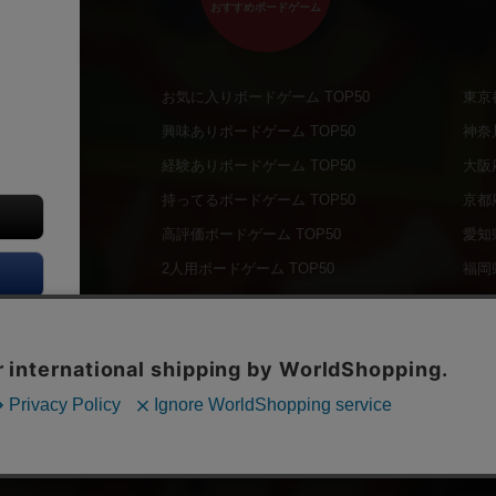
おすすめボードゲーム
お気に入りボードゲーム TOP50
東京
商品
興味ありボードゲーム TOP50
神奈
商品
経験ありボードゲーム TOP50
大阪
通販商品
持ってるボードゲーム TOP50
京都
販商品
高評価ボードゲーム TOP50
愛知
の通販商品
2人用ボードゲーム TOP50
福岡
の通販商品
3～4人用ボードゲーム TOP50
北海
について
子供向けボードゲーム TOP50
オー
ボドファン
Copyright (c)
【ボドゲーマ】ボードゲームの総合情報サイト
All rights reserved.