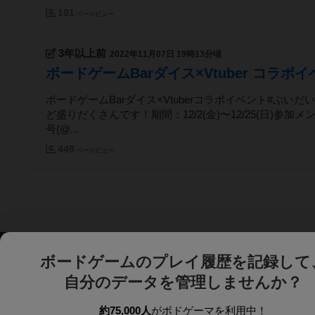
101
ページビュー
3年以上前
2022年11月07日 19時13分頃
ボードゲームBarダイス×Vtuber コラボイ
ボードゲームBarダイス×Vtuberコラボイベント#ぶ
ど盛りだくさんです！期間：12/2(金)〜12/25(日)参加メンバー⬇
号(@...
449
ページビュー
ボードゲームのプレイ履歴を記録して
自分のデータを管理しませんか？
約75,000人
がボドゲーマを利用中！