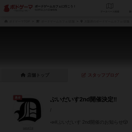
ボードゲームカフェに行こう！
610件以上の店舗情報
データベース
検
ボドゲーマTOP
ボードゲームカフェ/店舗
大阪府のボードゲームカフェ/店舗
店舗
トップ
スタッフ
ブログ
勇者
ぶいだいす2nd開催決定‼️
/
📣#ぶいだいす 2nd開催のお知らせ🎲
tabi47d