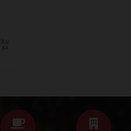
用意な
える3