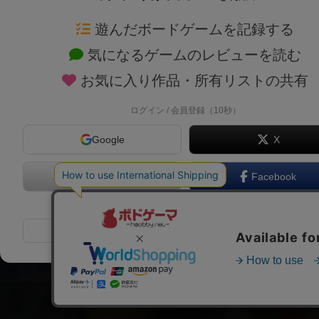
ボドゲーマTOP
ボードゲーム通販
遊んだボードゲームを記録する
気になるゲームのレビューを読む
ボードゲームを検索する
新作・再入荷情報
お気に入り作品・所有リストの共有
ボードゲームの新着レビュー
定番ボードゲームの通販
ボードゲーム会情報
国産ボードゲームの通販
ログイン / 会員登録（10秒）
メカニクス特集
子供向けボードゲームの
Google
X
掲示板・トピックス
2人用ボードゲームの通
ボドとも・会員一覧
20分以下のボードゲーム
Apple
Facebook
ボードゲーム業界コラム
60分以上のボードゲーム
または
ボドゲーマご利用案内
割引購入！ボドクーポン
メールで会員登録
クラウドファンディング 
しばらく表示しない