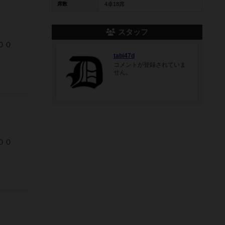
席数
4卓18席
スタッフ
００
tabi47d
コメントが登録されていま
せん。
００