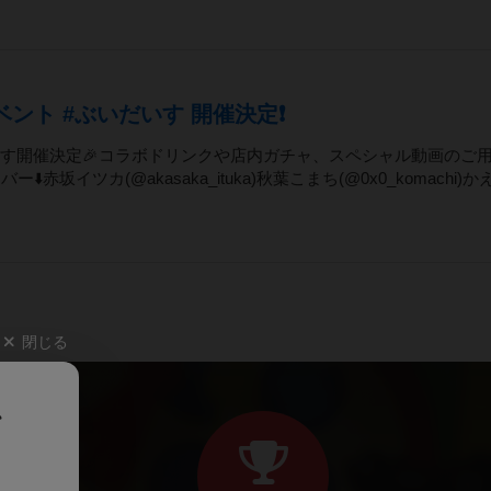
ベント #ぶいだいす 開催決定❗️
いだいす開催決定🎉コラボドリンクや店内ガチャ、スペシャル動画のご
️赤坂イツカ(@akasaka_ituka)秋葉こまち(@0x0_komachi)か
閉じる
、