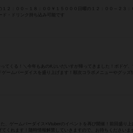
の１２：００～１８：００￥１５０００日曜の１２：００～２３：
ード・ドリンク持ち込み可能です
rコラボが帰ってくる！＼今年もあの#ぶいだいすが帰ってきました！ボドゲ
ボードゲームバーダイスを盛り上げます！順次コラボメニューやグッズ
施した、ゲームバーダイス×Vtuberのイベントを再び開催！前回盛り
り上げてくれます！随時情報解禁していきますので、お待ちくださいま