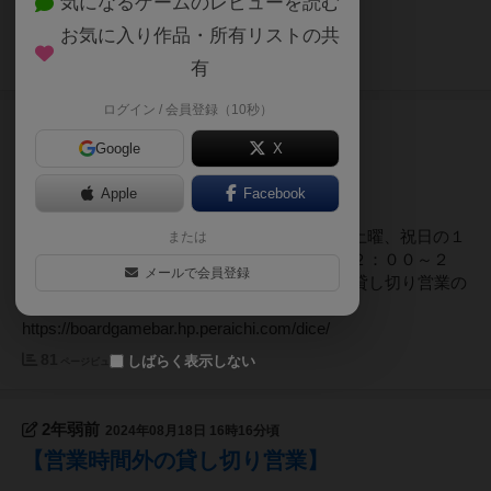
気になるゲームのレビューを読む
みフード・ドリンク持ち込み可能です
https://boardgamebar.hp.peraichi.com/dice/
お気に入り作品・所有リストの共
113
ページビュー
有
ログイン / 会員登録（10秒）
1年以上前
2025年01月28日 02時29分頃
Google
X
【営業時間外の貸し切り営業】
Apple
Facebook
平日の１２：００～１８：００￥１２０００土曜、祝日の１
または
２：００～１８：００￥１５０００日曜の１２：００～２
メールで会員登録
３：００￥３００００テーブル席、最大18席貸し切り営業の
みフード・ドリンク持ち込み可能です
https://boardgamebar.hp.peraichi.com/dice/
81
しばらく表示しない
ページビュー
2年弱前
2024年08月18日 16時16分頃
【営業時間外の貸し切り営業】