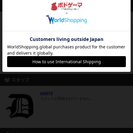
営業情報
平均予算
平均2000円前後
料金レンジ
チャージ500円＋飲食代～.
平日営業
18時30分～05時00分
休日営業
14時00分～00時00分
定休日
木曜日
備考
24:00ノーゲストクローズ
席数
4卓18席
スタッフ
tabi47d
コメントが登録されていません。