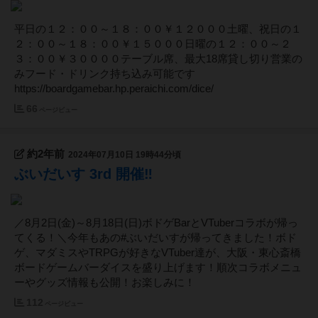
平日の１２：００～１８：００￥１２０００土曜、祝日の１
２：００～１８：００￥１５０００日曜の１２：００～２
３：００￥３００００テーブル席、最大18席貸し切り営業の
みフード・ドリンク持ち込み可能です
https://boardgamebar.hp.peraichi.com/dice/
66
ページビュー
約2年前
2024年07月10日 19時44分頃
ぶいだいす 3rd 開催‼️
／8月2日(金)～8月18日(日)ボドゲBarとVTuberコラボが帰っ
てくる！＼今年もあの#ぶいだいすが帰ってきました！ボド
ゲ、マダミスやTRPGが好きなVTuber達が、大阪・東心斎橋
ボードゲームバーダイスを盛り上げます！順次コラボメニュ
ーやグッズ情報も公開！お楽しみに！
112
ページビュー