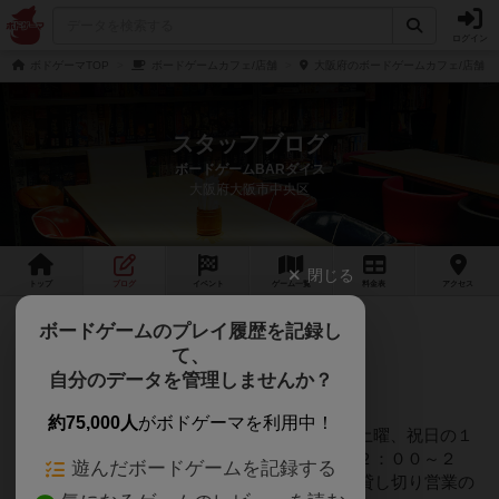
ログイン
ボドゲーマTOP
ボードゲームカフェ/店舗
大阪府のボードゲームカフェ/店舗
スタッフブログ
ボードゲームBARダイス
大阪府大阪市中央区
閉じる
トップ
ブログ
イベント
ゲーム
一覧
料金
表
アクセス
約1年前
ボードゲームのプレイ履歴を記録し
2025年05月21日 21時17分頃
て、
【営業時間外の貸し切り営業】
自分のデータを管理しませんか？
約75,000人
がボドゲーマを利用中！
平日の１２：００～１８：００￥１２０００土曜、祝日の１
２：００～１８：００￥１５０００日曜の１２：００～２
遊んだボードゲームを記録する
３：００￥３００００テーブル席、最大18席貸し切り営業の