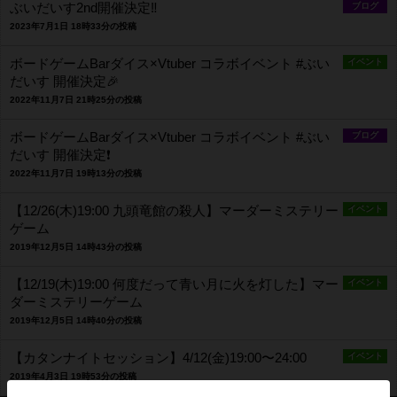
ぶいだいす2nd開催決定‼️
ブログ
2023年7月1日 18時33分の投稿
ボードゲームBarダイス×Vtuber コラボイベント #ぶい
イベント
だいす 開催決定🎉
2022年11月7日 21時25分の投稿
ボードゲームBarダイス×Vtuber コラボイベント #ぶい
ブログ
だいす 開催決定❗️
2022年11月7日 19時13分の投稿
【12/26(木)19:00 九頭竜館の殺人】マーダーミステリー
イベント
ゲーム
2019年12月5日 14時43分の投稿
【12/19(木)19:00 何度だって青い月に火を灯した】マー
イベント
ダーミステリーゲーム
2019年12月5日 14時40分の投稿
【カタンナイトセッション】4/12(金)19:00〜24:00
イベント
2019年4月3日 19時53分の投稿