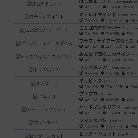
はじめましテン
（Hajimemashi 1
3人～10人
20分前後
8歳
ステレオマインド
（Stereo Mind
2人～5人
10分～15分
8歳
ことばのクローバー！
（So Clo
3人～6人
30分前後
10歳
ブラフ / ライアーズダイス
（Bl
2人～6人
15分～30分
8歳
みんなでぽんこつペイント
（M
3人～12人
10分前後
6歳
トンガボンガ
（Tonga Bonga）
3人～4人
45分前後
10歳
キュビトス
（Cubitos）
2人～4人
30分～60分
10
プエブロ
（Pueblo）
2人～4人
60分前後
10歳
ハードメンタリティ
（Herd Ment
4人～10人
20分前後
10
フィンスパン
（Finspan）
1人～5人
45分～60分
10
ビッグ・ショット
（Big Shot）