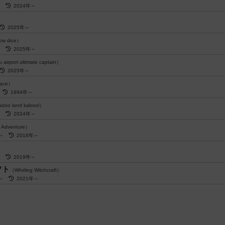
～
2024年～
2025年～
w dice）
～
2025年～
airport ultimate captain）
2025年～
 Race）
～
1994年～
zoo land kabool）
～
2024年～
g Adventure）
歳～
2016年～
～
2019年～
フト
（Whirling Witchcraft）
歳～
2021年～