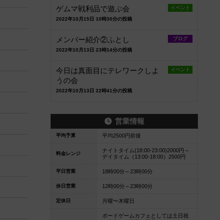
ゲムマ戦利品で遊ぶ会
イベント
2022年10月15日 10時30分の投稿
メンバー紹介②ふとし
ブログ
2022年10月13日 23時14分の投稿
今日は真面目にテレワークしよ
イベント
うの会
2022年10月13日 22時41分の投稿
営業情報
平均予算
平均2500円前後
ナイトタイム(18:00-23:00)2000円～
料金レンジ
デイタイム（13:00-18:00）2500円
平日営業
18時00分～23時00分
休日営業
12時00分～23時00分
定休日
月曜〜木曜日
ボードゲームカフェとしては土日祝