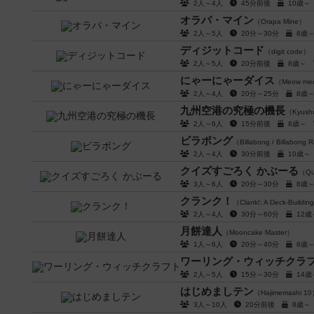
2人～4人
45分前後
10歳
オラパ・マイン
（Orapa Mine）
2人～5人
20分～30分
8歳
ディジットコード
（digit code）
2人～5人
20分前後
8歳～
にゃーにゃーダイス
（Meow meo
2人～4人
20分～25分
8歳
九州空港の究極の機長
（Kyushu 
2人～6人
15分前後
8歳～
ビラボング
（Billabong / Billabong
2人～4人
30分前後
10歳
クイズすごろく かぶーる
（Qui
3人～6人
20分～30分
8歳
クランク！
（Clank!: A Deck-Buildin
2人～4人
30分～60分
12
月餅達人
（Mooncake Master）
1人～6人
20分～40分
8歳
ワーリング・ウィッチクラ
2人～5人
15分～30分
14
はじめましテン
（Hajimemashi 1
3人～10人
20分前後
8歳