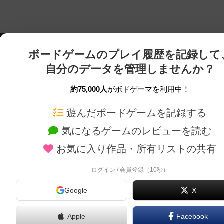
ボードゲームのプレイ履歴を記録して
自分のデータを管理しませんか？
約75,000人
がボドゲーマを利用中！
ボドゲーマTOP
ボードゲーム通販
遊んだボードゲームを記録する
気になるゲームのレビューを読む
ボードゲームを検索する
新作・再入荷情報
お気に入り作品・所有リストの共有
ボードゲームの新着レビュー
定番ボードゲームの通販
ボードゲーム会情報
国産ボードゲームの通販
ログイン / 会員登録（10秒）
メカニクス特集
子供向けボードゲームの
Google
X
掲示板・トピックス
2人用ボードゲームの通
ボドとも・会員一覧
20分以下のボードゲーム
Apple
Facebook