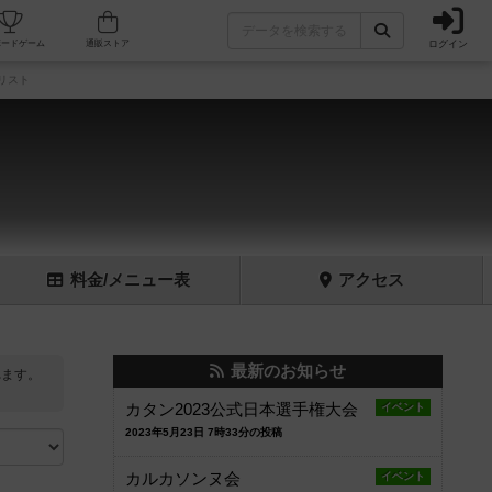
ログイン
フェ/店舗
人気ボードゲーム
通販ストア
リスト
料金
/メニュー
表
アクセス
最新のお知らせ
れます。
カタン2023公式日本選手権大会
イベント
2023年5月23日 7時33分の投稿
カルカソンヌ会
イベント