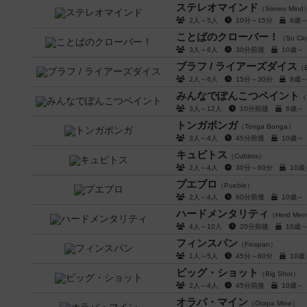
ステレオマインド
（Stereo Mind
2人～5人
10分～15分
8歳
ことばのクローバー！
（So Clo
3人～6人
30分前後
10歳
ブラフ / ライアーズダイス
（Bl
2人～6人
15分～30分
8歳
みんなでぽんこつペイント
（M
3人～12人
10分前後
6歳
トンガボンガ
（Tonga Bonga）
3人～4人
45分前後
10歳
キュビトス
（Cubitos）
2人～4人
30分～60分
10
プエブロ
（Pueblo）
2人～4人
60分前後
10歳
ハードメンタリティ
（Herd Ment
4人～10人
20分前後
10
フィンスパン
（Finspan）
1人～5人
45分～60分
10
ビッグ・ショット
（Big Shot）
2人～4人
45分前後
10歳
オラパ・マイン
（Orapa Mine）