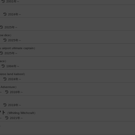
～
2001年～
～
2024年～
2025年～
w dice）
～
2025年～
airport ultimate captain）
2025年～
 Race）
～
1994年～
zoo land kabool）
～
2024年～
g Adventure）
歳～
2016年～
～
2019年～
フト
（Whirling Witchcraft）
歳～
2021年～
0）
～