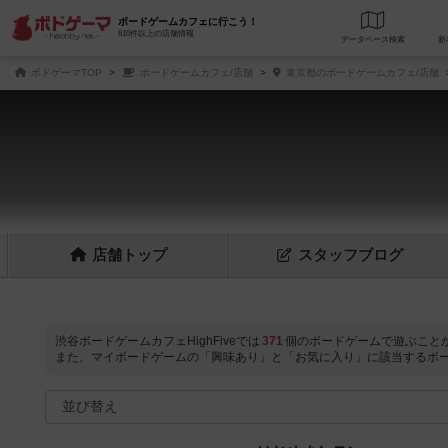
ボードゲームカフェに行こう！
610件以上の店舗情報
データベース
検
ボドゲーマTOP
ボードゲームカフェ/店舗
東京都のボードゲームカフェ/店舗
店舗
トップ
スタッフ
ブログ
渋谷ボードゲームカフェHighFiveでは
371
個のボードゲームで遊ぶこと
また、マイボードゲームの「興味あり」と「お気に入り」に該当するボ