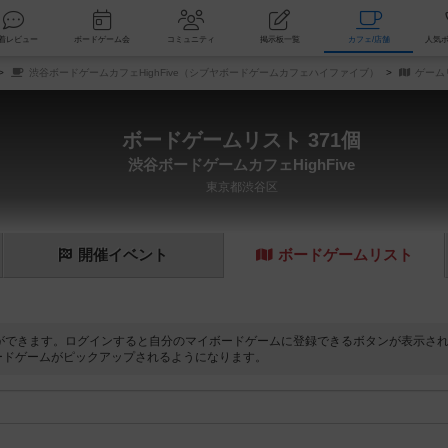
索
新着レビュー
ボードゲーム会
コミュニティ
掲示板一覧
カ
渋谷ボードゲームカフェHighFive（シブヤボードゲームカフェハイファイブ）
ゲーム
ボードゲームリスト 371個
渋谷ボードゲームカフェHighFive
東京都渋谷区
開催
イベント
ボード
ゲーム
リスト
ができます。ログインすると自分のマイボードゲームに登録できるボタンが表示さ
ードゲームがピックアップされるようになります。