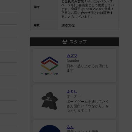
と金夜のみ営業！平日はイベントス
ペース/貸し会議室として使用してい
備考
ます。金曜日は18:00-23:00で営業！
平日はお問い合わせ頂ければ開放す
ることもございます。
席数
18卓36席
スタッフ
カズマ
founder
日本一盛り上がるお店にし
ます
ふとし
オーナー
ボードゲームを通してたく
さん面白い『つながり』を
つくります！！
ろん