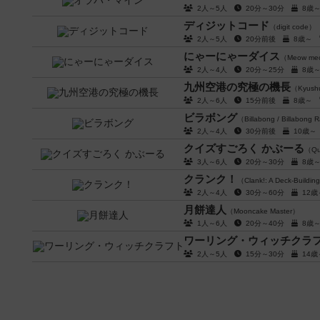
2人～5人
20分～30分
8歳
ディジットコード
（digit code）
2人～5人
20分前後
8歳～
にゃーにゃーダイス
（Meow meo
2人～4人
20分～25分
8歳
九州空港の究極の機長
（Kyushu 
2人～6人
15分前後
8歳～
ビラボング
（Billabong / Billabong
2人～4人
30分前後
10歳
クイズすごろく かぶーる
（Qui
3人～6人
20分～30分
8歳
クランク！
（Clank!: A Deck-Buildin
2人～4人
30分～60分
12
月餅達人
（Mooncake Master）
1人～6人
20分～40分
8歳
ワーリング・ウィッチクラ
2人～5人
15分～30分
14