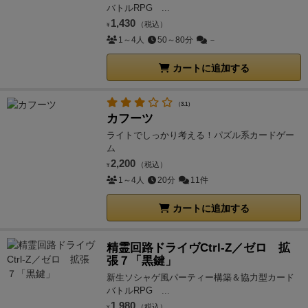
バトルRPG ...
1,430
（税込）
¥
1～4人
50～80分
－
カートに追加する
（3.1）
カフーツ
ライトでしっかり考える！パズル系カードゲー
ム
2,200
（税込）
¥
1～4人
20分
11件
カートに追加する
精霊回路ドライヴCtrl-Z／ゼロ 拡
張７「黒鍵」
新生ソシャゲ風パーティー構築＆協力型カード
バトルRPG ...
1,980
（税込）
¥