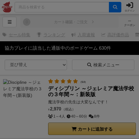
ログイン
─
0
カート確認・ご注文
クーポン
セール特集
ランキング
入荷速報
高評価作品
協力プレイに該当した通販中のボードゲーム 630件
検索メニュー
（5.0）
ディシプリン ～ジェレミア魔法学校
の３年間～：新装版
魔法学校の先生は大変なんです！
2,970
（税込）
¥
1～4人
40～60分
8件
カートに追加する