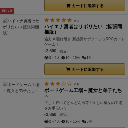
カートに追加する
残り2点
（5.0）
ハイエナ勇者はサボリたい（拡張同
梱版）
協力 × 駆け引き 新感覚サボタージュRPGカード
ゲーム！
2,500
（税込）
¥
3～6人
10～15分
1件
カートに追加する
（3.2）
ボードゲーム工場～魔女と弟子たち
～
正しく置いてどんどん出荷！忙しい魔女の工場
をお手伝い☆
3,850
（税込）
¥
2～4人
10～15分
5件