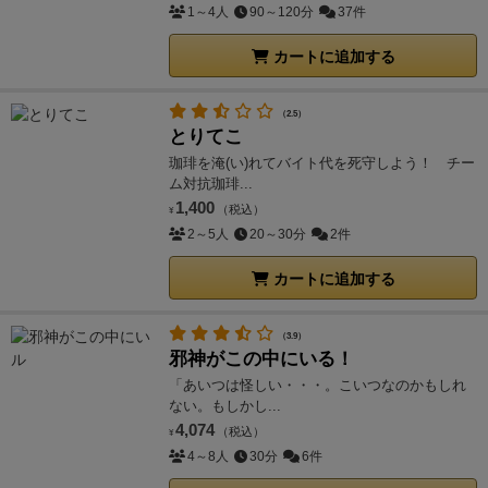
1～4人
90～120分
37件
カートに追加する
（2.5）
とりてこ
珈琲を淹(い)れてバイト代を死守しよう！ チー
ム対抗珈琲...
1,400
（税込）
¥
2～5人
20～30分
2件
カートに追加する
（3.9）
邪神がこの中にいる！
「あいつは怪しい・・・。こいつなのかもしれ
ない。もしかし...
4,074
（税込）
¥
4～8人
30分
6件