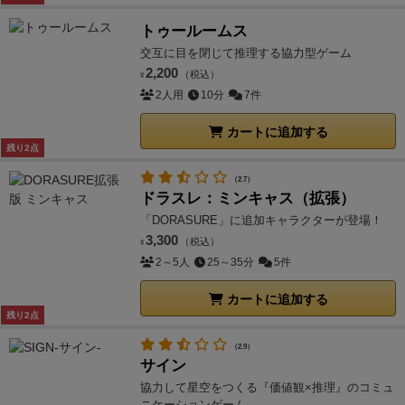
トゥールームス
交互に目を閉じて推理する協力型ゲーム
2,200
（税込）
¥
2人用
10分
7件
カートに追加する
残り2点
（2.7）
ドラスレ：ミンキャス（拡張）
「DORASURE」に追加キャラクターが登場！
3,300
（税込）
¥
2～5人
25～35分
5件
カートに追加する
残り2点
（2.9）
サイン
協力して星空をつくる『価値観×推理』のコミュ
ニケーションゲーム