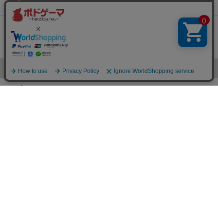
れたボードゲームが断然おすすめ！
まずはコレ！定番ボードゲーム集
人気になる理由がある！みんながボードゲームにはまるきっ
かけの作品特集
人気のカテゴリー
アブストラクト
ルールはシンプルでカジュアルな作品が豊富！ちょっとした
戦略ゲームをお求めの方に。
タイル・カード配置
ボードが少しづつ出来上がっていくため、終了時の達成感は
満載。写真映えも抜群！
ブラフ（心理戦）
裏をかいて出し抜くのが気持ちいい！相手の行動パターンを
見極めて「裏の裏」をかこう。