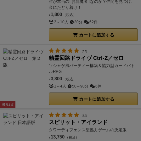
誰が本当の｢お邪魔者｣なのか？仲間を見つけ、
金にたどり着け！
1,800
（税込）
¥
3～10人
30分
62件
カートに追加する
（5.0）
精霊回路ドライヴ Ctrl-Z／ゼロ
ソシャゲ風パーティー構築＆協力型カードバト
ルRPG
3,300
（税込）
¥
1～4人
50～90分
6件
カートに追加する
残り2点
（5.0）
スピリット・アイランド
タワーディフェンス型協力ゲームの決定版
13,750
（税込）
¥