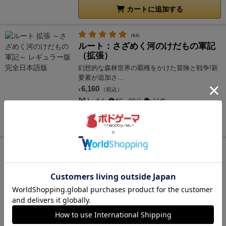
カートに追加する
（5.0）
ルート：さざめく河のけだもの軍記
（拡張）
幻想的な森林世界の覇権をかけた冒険と戦争!新
要素が追加さ...
6,160
（税込）
¥
1～6人
60～90分
11件
カートに追加する
精霊回路ドライヴCtrl-Z／ゼロ 拡
張８「天剣」
君はゲームの終わりを見る。 新生ソシャゲ風
パーティー構築...
1,980
（税込）
¥
1～4人
50～120分
3件