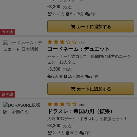
3,300
（税込）
¥
2～8人
5～15分
6件
カートに追加する
残り1点
（3.2）
コードネーム：デュエット
パートナーと協力して、時間内に味方のエージ
ェント15人全...
3,300
（税込）
¥
2人用
15～30分
24件
カートに追加する
残り1点
（3.3）
ドラスレ：帝国の刃（拡張）
人気RPGゲーム「ドラスレ」の拡張セット！
3,300
（税込）
¥
2～5人
30分
7件