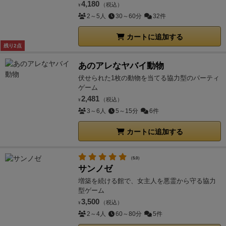
4,180
（税込）
¥
2～5人
30～60分
32件
カートに追加する
残り2点
あのアレなヤバイ動物
伏せられた1枚の動物を当てる協力型のパーティ
ゲーム
2,481
（税込）
¥
3～6人
5～15分
6件
カートに追加する
（5.0）
サンノゼ
増築を続ける館で、女主人を悪霊から守る協力
型ゲーム
3,500
（税込）
¥
2～4人
60～80分
5件