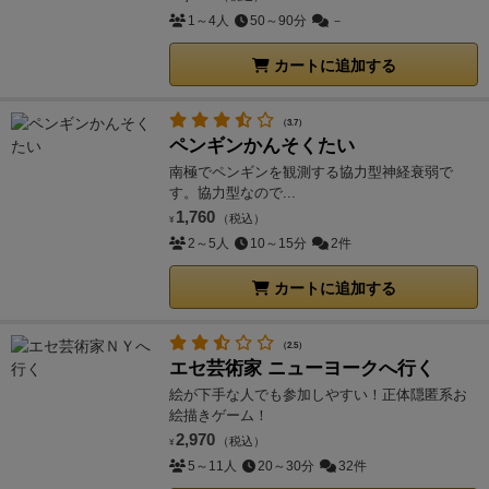
1～4人
50～90分
－
カートに追加する
（3.7）
ペンギンかんそくたい
南極でペンギンを観測する協力型神経衰弱で
す。協力型なので...
1,760
（税込）
¥
2～5人
10～15分
2件
カートに追加する
（2.5）
エセ芸術家 ニューヨークへ行く
絵が下手な人でも参加しやすい！正体隠匿系お
絵描きゲーム！
2,970
（税込）
¥
5～11人
20～30分
32件