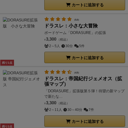
カートに追加する
（5.0）
ドラスレ：小さな大冒険
ボードゲーム「DORASURE」の拡張
3,300
（税込）
¥
2～5人
30分
5件
カートに追加する
残り1点
（4.5）
ドラスレ：帝国紀行ジェメオス（拡
張マップ）
「DORASURE」拡張版第５弾！待望の新マップ
で新たな...
3,300
（税込）
¥
2～11人
30～40分
7件
カートに追加する
残り2点