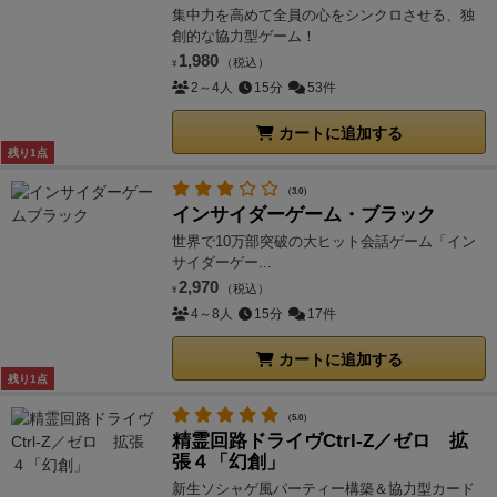
集中力を高めて全員の心をシンクロさせる、独
創的な協力型ゲーム！
1,980
（税込）
¥
2～4人
15分
53件
カートに追加する
残り1点
（3.0）
インサイダーゲーム・ブラック
世界で10万部突破の大ヒット会話ゲーム「イン
サイダーゲー...
2,970
（税込）
¥
4～8人
15分
17件
カートに追加する
残り1点
（5.0）
精霊回路ドライヴCtrl-Z／ゼロ 拡
張４「幻創」
新生ソシャゲ風パーティー構築＆協力型カード