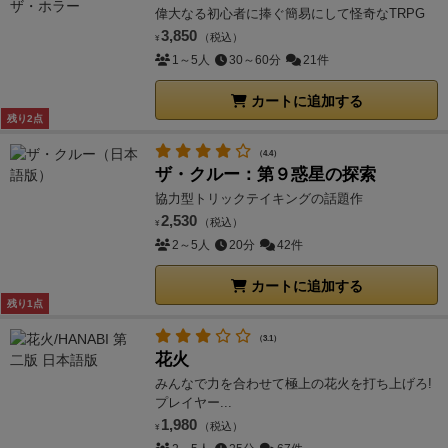
偉大なる初心者に捧ぐ簡易にして怪奇なTRPG
3,850
（税込）
¥
1～5人
30～60分
21件
カートに追加する
残り2点
（4.4）
ザ・クルー：第９惑星の探索
協力型トリックテイキングの話題作
2,530
（税込）
¥
2～5人
20分
42件
カートに追加する
残り1点
（3.1）
花火
みんなで力を合わせて極上の花火を打ち上げろ!
プレイヤー...
1,980
（税込）
¥