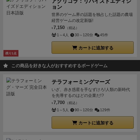
アグリコラ：リバイズドエディシ
ョン
世界のゲーム界の話題を独占した話題の農場
経営ゲームの改定新版!
7,150
（税込）
¥
1～4人
30～120分
45件
カートに追加する
残り1点
この商品を好きな人がおすすめするボードゲーム
テラフォーミングマーズ
いざ、赤き惑星を手なずけろ!人類の新時代
を先導するのはどの企業だ!?
7,700
（税込）
¥
1～5人
90～120分
129件
カートに追加する