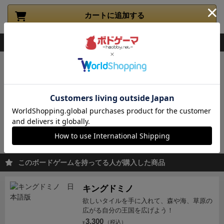
建物が映っていなかったり、モグラが映りこんだりし
カートに追加する
てしまっているので、結構盛り上がります。
全員が勝
利条件を達成しているとそのゲームは勝利となりま
「フォトムズ」の関連商品
す。
フォトムズ クトゥルフの迫る街
テーマを「クトゥルフ」に変換し、新たに
「SAN値」のルールを盛り込ん...
2,800
（税込）
¥
2～6人
20分
1件
カートに追加する
このボードゲームを持ってる人が購入した商品
キングドミノ
欲しいタイルを手に入れて、森や海、草原の
広がる自分の王国を広げよう！
3,300
（税込）
¥