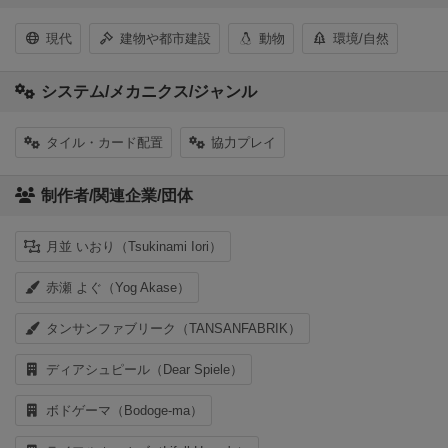
現代
建物や都市建設
動物
環境/自然
システム/メカニクス/ジャンル
タイル・カード配置
協力プレイ
制作者/関連企業/団体
月並 いおり（Tsukinami Iori）
赤瀬 よぐ（Yog Akase）
タンサンファブリーク（TANSANFABRIK）
ディアシュピール（Dear Spiele）
ボドゲーマ（Bodoge-ma）