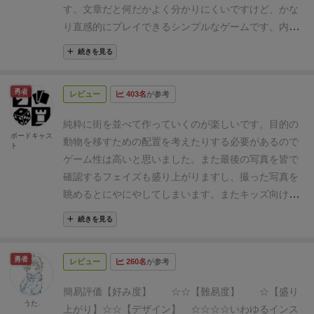
す。
文章だと何だかよく分かりにくいですけど、
かな
いるかチェックします。たとえば左上のプレイヤーだ
り直感的にプレイできるシンプルなゲーム
です。
内容
と
「ツバメとマルチーズと鯉とインコを撮りたい！」
物はルール、フォトリストカード、建築物コマです。
っていう目標があり、
全プレイヤーに公開
です。
※上
続きを見る
まずこれが建築物コマ。
丈夫な厚紙でできていて、折
の写真は状況説明用に撮ったので、実際の写真フェー
り目がついてます。これを組み立てるとこんな感じに
ズでは必ず手をつけて撮るのでもっと低い位置になり
勇者
レビュー
403名
が参考
なります。
この建築物には動物の絵が描かれていて、
ます。
目的が公開ということは、よく協力ゲームで奉
これが重要になってきます。
次にフォトリストカード
行と呼ばれる、ひとりのプレイヤーが全員に支持して
純粋に街を並べて作っていくのが楽しい
です。目的の
です。
これはスタート時に各プレイヤーに配られ、
こ
ボードキャス
進めてしまうような進め方ができるかというと、フォ
動物を移すための配置を考えたりする必要があるので
ト
のカードに指定された動物を全て写すことがゲームの
トムズだと絶対できないんですね。
そのプレイヤーの
ゲーム性は高いと思いました。また最後の写真を皆で
勝利条件
になります。
因みに裏表で人数による難易度
位置からどう見えるかは、そのプレイヤーしかわから
確認するフェイズも盛り上がりますし、撮った写真を
の調整が出来るようになっています。
また厄介なのが
ない
から。
もちろん、このリスはその位置だと見えち
眺めるとにやにやしてしまいます。
またキッズ向けル
このもぐらです。
いかした感じで個人的には好きなん
ゃってるんじゃない？みたいに想像することはできま
ールもあるので、ファミリーでも楽しめます。
ルール
ですけど、ゲームでは純粋な厄介者です。
もぐらが写
続きを見る
すが、必ずそのプレイヤーが自分の目で確認してみる
も直感的にわかりやすいので、誰でも楽しめるゲーム
真には写り混んではいけない
ので、こいつがいるコマ
必要があります。絶対に全プレイヤーが参加しないと
なので、皆さんもぜひプレイしてみてください！
は置くときに注意が必要です。
ゲームの準備は、まず
勇者
成功できないルールになっています。
ふたつめ。
自分
レビュー
260名
が参考
建物を組み立てテーブルに一列に並べます。
塔のコマ
の目が確かだと思っていても、カメラを間に挟むだけ
はテーブルの中心に置きます。
次にフォトリストをラ
簡易評価
【好み度】 ☆☆
【難易度】 ☆
【盛り
で違うものが見える。
建物を配置していく街フェイズ
うた.
ンダムに各プレイヤーに一枚づつ配り、ゲームスター
上がり】☆☆
【デザイン】 ☆☆☆☆
いわゆるインス