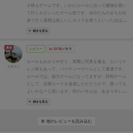
では、カメラを通して見ることはできません。プレイ
トです。
ゲームは二つのフェイズに分かれています
タ映えゲームです。
いかにルールに沿って建物を置い
ヤーは必死で、写真を撮るであろう位置まで視点を下
１、街フェイズ
建物コマを設置していくフェイズで
て行くかといったゲーム性です。
自分たちのまちが出
げて、ときには片目をつぶって、建物の隙間から目的
す。手番プレイヤーは建物の列の先頭の三つの中から
来て行く過程は楽しいしカメラを使うといった点は画
の動物か見えるかをチェックします。
そして街が仕上
一つ選び、塔の周りに設置します。
手を放してしまう
期的だと思います。
ただ、淡々とルールに沿って話し
がったあとの写真フェイズ。初めてカメラのレンズ越
続きを見る
と設置が確定
なので、低い位置から見て確認しつつ置
合いながら置いて行くのでそこまで盛り上がりはしま
しに街を見ます。
・・・あれ？こっちの隙間からペン
くとよいです。これを建物が残り一枚になるまで繰り
せんでした。
1回やればお腹いっぱいになるゲームで
ギン見ようとすると、逆側にいる鯉が画角的に入らな
勇者
返します。最後の一枚は写真に写らないようにしまっ
レビュー
227名
が参考
した。
いな…？
みたいな予想外のことが起きるのです。もう
ちゃいましょう。
このフェイズ中はスマホの写真機能
一度目で見てみると、確かにギリギリ見えるような気
ルールもわかりやすく、実際に写真を撮る、というケ
は使ってはいけません。
なので必然的にカメラマンの
ピロリン
がする。でもやっぱりカメラだと、うまく写真に収め
レン味もあって、パーティーゲームとして最適です。
ごとく机と同じ高さに合わせながらプレイするという
ることができない。
人間の、ものを見る力ってすごい
ルールでは、協力ゲームになってますが、対戦ゲーム
愉快な構図が発生します。
２、写真フェイズ
このゲー
んだなって再確認しました。とても柔軟にできていま
として、目標カードを達成したかどうかで、競っても
ムのハイライトです。設置した建物をスマホで撮影し
す。
ということで、いろいろと書きましたが、フォト
よいかなーと思います。
街のパネルは、あまりキレイ
ます。ただ前述のプレイヤーに配られたフォトリスト
ムズは全員参加型でわいわい街を作るのも、写真を撮
に直立しないこともあるので、そこがちょっと気にな
を達成できるように撮影しなければいけません。また
続きを見る
って答え合わせ（勝利判定）するのも盛り上がれる、
ります。
モグラが映ってはいけないとか、すべての建物が映り
楽しい協力ゲームです。
気になっている方は通販でも
こまなくてはいけないなどの縛りがあります。
すべて
扱っていますので、ぜひ検討してみてください！
他のレビューを読み込む
のプレイヤーが撮影を終えると、写真を確認して勝利
条件を達成しているか確認します。
実施とってみると