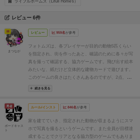
ライフルホームズ（Lifull Home's）
レビュー 6件
神
レビュー
959名
が参考
フォトムズは、各プレイヤーが目的の動物5匹くらい
まつなが
を指定され、街を作ったあと、確認のために各々が写
真を撮って確認する、協力ゲームです。
飛び出す絵本
みたいな、紙だけど立体的な建物カードで遊びます。
このゲームの良さはたくさんあるのですが、2点、こ
のゲームが特別だなと思う点があります。フォトムズ
続きを見る
のメインターゲットに向けてではなく、ゲーマーに向
けて書いてみました。細かいルールは書いていないの
勇者
ルール/インスト
846名
が参考
で、あまり購入検討には向かないレビューです、すみ
ません。。
ひとつめ。
他のプレイヤーを助けようとし
家を建てていき、指定された動物が収まるようにスマ
たところで、そのプレイヤーの視点はそのプレイヤー
ボードキャス
ホで写真を撮る
というゲームです。また全員が目標達
ト
にしかわからない。
フォトムズでは、各自の視点（各
成することでクリアとなる協力型のゲームでもありま
自の座っている場所からの視点）で目的を達成できて