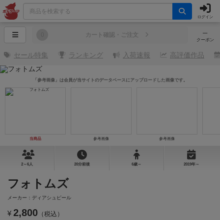
ログイン
─
0
カート確認・ご注文
クーポン
セール特集
ランキング
入荷速報
高評価作品
「参考画像」は会員が当サイトのデータベースにアップロードした画像です。
当商品
参考画像
参考画像
2～6人
20分前後
6歳～
2019年～
フォトムズ
メーカー：ディアシュピール
2,800
¥
（税込）