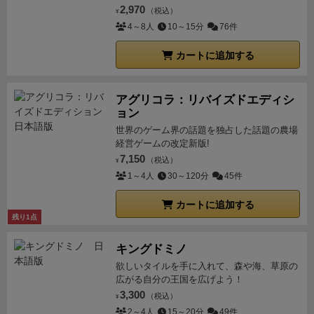
2,970
（税込）
¥
4～8人
10～15分
76件
カートに追加する
アグリコラ：リバイズドエディシ
ョン
世界のゲーム界の話題を独占した話題の農場
経営ゲームの改定新版!
7,150
（税込）
¥
1～4人
30～120分
45件
カートに追加する
残り1点
キングドミノ
欲しいタイルを手に入れて、森や海、草原の
広がる自分の王国を広げよう！
3,300
（税込）
¥
2～4人
15～20分
49件