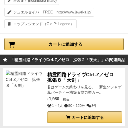
星茨まと(hoshiibara mato)
ジュエルセイバーFREE http://www.jewel-s.jp/
コップレジェンド（C.o.P: Legend）
カートに追加する
「精霊回路ドライヴCtrl-Z／ゼロ 拡張２「夜天」」の関連商品
精霊回路ドライヴCtrl-Z／ゼロ
拡張８「天剣」
君はゲームの終わりを見る。 新生ソシャゲ
風パーティー構築＆協力型カー...
1,980
（税込）
¥
1～4人
50～120分
3件
カートに追加する