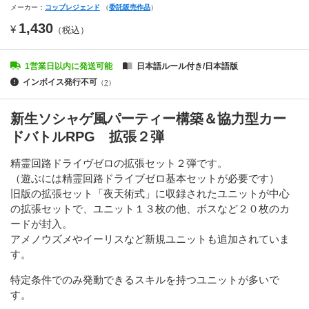
メーカー：
コップレジェンド
（
委託販売作品
）
1,430
¥
（税込）
1営業日以内に発送可能
日本語ルール付き/日本語版
インボイス発行不可
（
?
）
新生ソシャゲ風パーティー構築＆協力型カー
ドバトルRPG 拡張２弾
精霊回路ドライヴゼロの拡張セット２弾です。
（遊ぶには精霊回路ドライブゼロ基本セットが必要です）
旧版の拡張セット「夜天術式」に収録されたユニットが中心
の拡張セットで、ユニット１３枚の他、ボスなど２０枚のカ
ードが封入。
アメノウズメやイーリスなど新規ユニットも追加されていま
す。
特定条件でのみ発動できるスキルを持つユニットが多いで
す。