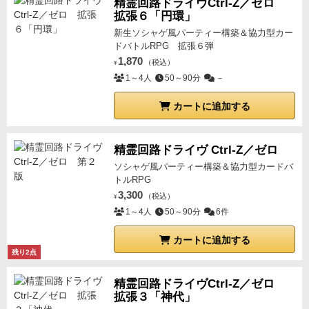
精霊回路ドライヴCtrl-Z／ゼロ
拡張６「円環」
新生ソシャゲ風パーティー構築＆協力型カー
ドバトルRPG 拡張６弾
1,870
（税込）
¥
1～4人
50～90分
－
カートに追加する
精霊回路ドライヴ Ctrl-Z／ゼロ
ソシャゲ風パーティー構築＆協力型カードバ
トルRPG
3,300
（税込）
¥
1～4人
50～90分
6件
カートに追加する
残り2点
精霊回路ドライヴCtrl-Z／ゼロ
拡張３「神代」