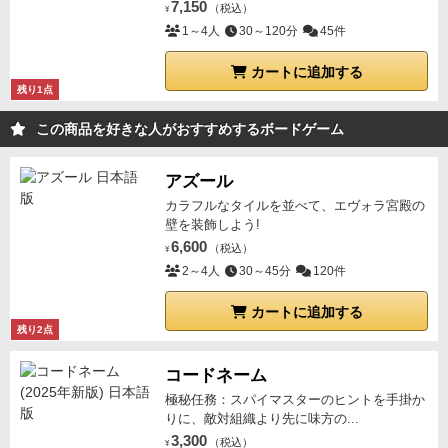
7,150
（税込）
¥
1～4人
30～120分
45件
カートに追加する
残り1点
この商品を好きな人がおすすめするボードゲーム
アズール
カラフルなタイルを並べて、エヴォラ宮殿の
壁を装飾しよう!
6,600
（税込）
¥
2～4人
30～45分
120件
カートに追加する
残り2点
コードネーム
極秘任務：スパイマスターのヒントを手掛か
りに、敵対組織より先に味方の...
3,300
（税込）
¥