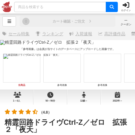
ログイン
─
0
カート確認・ご注文
クーポン
セール特集
ランキング
入荷速報
高評価作品
「参考画像」は会員が当サイトのデータベースにアップロードした画像です。
当商品
参考画像
参考画像
1～4人
50～90分
12歳～
2022年～
（4.8）
精霊回路ドライヴCtrl-Z／ゼロ 拡張
２「夜天」