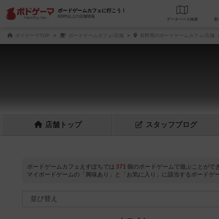
ボードゲームカフェに行こう！
610件以上の店舗情報
データベース
検
ボドゲーマTOP
ボードゲームカフェ/店舗
長野県のボードゲームカフェ/店舗
店舗
トップ
スタッフ
ブログ
ボードゲームカフェえすぽちでは
371
個のボードゲームで遊ぶことがで
マイボードゲームの「興味あり」と「お気に入り」に該当するボードゲ