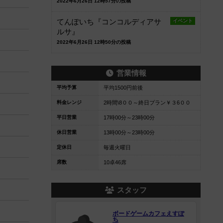
2022年6月26日 12時57分の投稿
てんぽいち『コンコルディアサ
イベント
ルサ』
2022年6月26日 12時50分の投稿
営業情報
平均予算
平均1500円前後
料金レンジ
2時間\8００～終日プラン￥３6００
平日営業
17時00分～23時00分
休日営業
13時00分～23時00分
定休日
毎週火曜日
席数
10卓46席
スタッフ
ボードゲームカフェえすぽ
ち