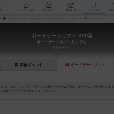
索
新着レビュー
ボードゲーム会
コミュニティ
掲示板一覧
カ
ボードゲームカフェえすぽち（ボードゲームカフェエスポチ）
ゲームリスト
ボードゲームリスト 371個
ボードゲームカフェえすぽち
長野県松本市
開催
イベント
ボード
ゲーム
リスト
きます。ログインすると自分のマイボードゲームに登録できるボタンが表示されます
ームがピックアップされるようになります。