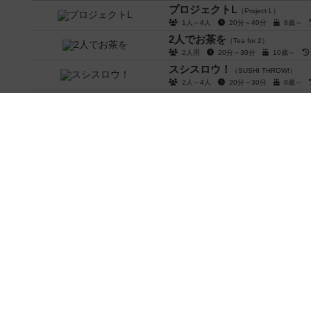
プロジェクトL
（Project L）
1人～4人
20分～40分
8歳～
2人でお茶を
（Tea for 2）
2人用
20分～30分
10歳～
スシスロウ！
（SUSHI THROW!）
2人～4人
20分～30分
8歳～
赤と黒
（Le Rouge et le Noir）
2人～4人
15分～20分
8歳～
マジックマテリアル
（Magic Materi
2人用
20分～40分
10歳～
小早川
（Kobayakawa）
3人～6人
15分前後
8歳～
ロック・ミー・アルキメデス
（
2人用
15分前後
5歳～
20
クローク
（KLOAK: The Undercover St
2人～4人
10分～20分
7歳～