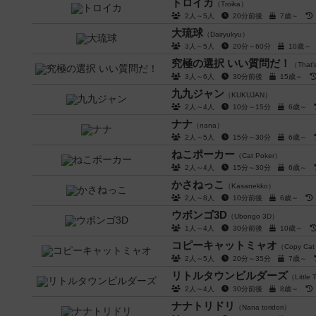
トロイカ
（Troika）
2人～5人
20分前後
7歳～
大琉球
（Dairyukyu）
3人～5人
20分～60分
10歳
究極の選択 いい質問だ！
（That'
3人～6人
30分前後
15歳～
九九ジャン
（KUKUJAN）
2人～4人
10分～15分
6歳～
ナナ
（nana）
2人～5人
15分～30分
6歳～
ねこポーカー
（Cat Poker）
2人～4人
15分～30分
6歳～
かさねっこ
（Kasanekko）
2人～8人
10分前後
6歳～
ウボンゴ3D
（Ubongo 3D）
1人～4人
30分前後
10歳～
コピーキャットミャオ
（Copy Ca
2人～5人
20分～35分
7歳～
リトルタウンビルダーズ
（Little 
2人～4人
30分前後
8歳～
ナナトリドリ
（Nana toridori）