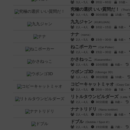
3人～5人
20分～60分
10歳
究極の選択 いい質問だ！
（That'
3人～6人
30分前後
15歳～
九九ジャン
（KUKUJAN）
2人～4人
10分～15分
6歳～
ナナ
（nana）
2人～5人
15分～30分
6歳～
ねこポーカー
（Cat Poker）
2人～4人
15分～30分
6歳～
かさねっこ
（Kasanekko）
2人～8人
10分前後
6歳～
ウボンゴ3D
（Ubongo 3D）
1人～4人
30分前後
10歳～
コピーキャットミャオ
（Copy Ca
2人～5人
20分～35分
7歳～
リトルタウンビルダーズ
（Little 
2人～4人
30分前後
8歳～
ナナトリドリ
（Nana toridori）
2人～6人
10分～20分
6歳～
ドブル
（Dobble / Spot it!）
2人～8人
15分前後
7歳～