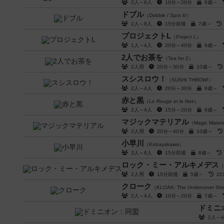
2人～6人
10分～20分
6歳～
ドブル
（Dobble / Spot it!）
2人～8人
15分前後
7歳～
プロジェクトL
（Project L）
1人～4人
20分～40分
8歳～
2人でお茶を
（Tea for 2）
2人用
20分～30分
10歳～
スシスロウ！
（SUSHI THROW!）
2人～4人
20分～30分
8歳～
赤と黒
（Le Rouge et le Noir）
2人～4人
15分～20分
8歳～
マジックマテリアル
（Magic Materi
2人用
20分～40分
10歳～
小早川
（Kobayakawa）
3人～6人
15分前後
8歳～
ロック・ミー・アルキメデス
（
2人用
15分前後
5歳～
20
クローク
（KLOAK: The Undercover St
2人～4人
10分～20分
7歳～
ドミニ
2人～