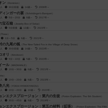
オン
（Dominion）
4人
30分前後
14歳～
2008年～
ディンガーの宴
（Schrödinger's Banquet）
5人
5分～20分
8歳～
2017年～
の宝石箱
（Jewelry Box of Sekai）
6人
5分前後
12歳～
2023年～
（Three）
用
1分～5分
6歳～
2021年～
村の九尾の狐
（The Nine-Tailed Fox in the Village of Deep Snow）
7人
30分前後
14歳～
2023年～
コオリ
（Ikinokoori）
4人
5分～10分
5歳～
2023年～
イール
（MADAHAiLE）
5人
10分～30分
6歳～
2021年～
kka）
5人
10分～20分
8歳～
2023年～
奇八光
（YOKAI HYAKKIYAKOU）
4人
10分～20分
10歳～
2023年～
ョンエクスプロージョン：第六の生徒
（Potion Explosion: The 6th Student）
6人
30分～45分
8歳～
2019年～
ョンエクスプロージョン：第五の材料（拡張）
（Potion Explosion: The Fifth