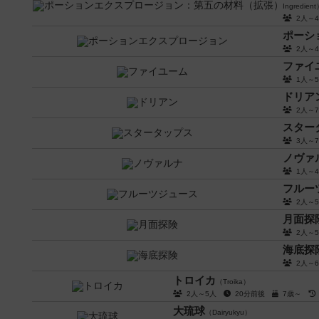
Ingredien
2人～
ポーシ
2人～
ファイ
1人～
ドリア
2人～
スター
3人～
ノヴァ
1人～
フルー
2人～
月面探
2人～
海底探
2人～
トロイカ
（Troika）
2人～5人
20分前後
7歳～
大琉球
（Dairyukyu）