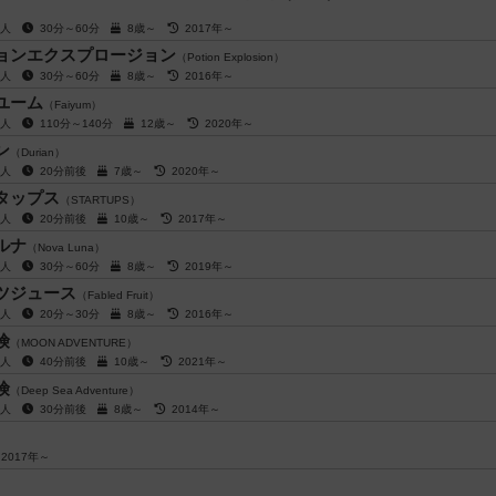
t）
4人
30分～60分
8歳～
2017年～
ョンエクスプロージョン
（Potion Explosion）
4人
30分～60分
8歳～
2016年～
ユーム
（Faiyum）
5人
110分～140分
12歳～
2020年～
ン
（Durian）
7人
20分前後
7歳～
2020年～
タップス
（STARTUPS）
7人
20分前後
10歳～
2017年～
ルナ
（Nova Luna）
4人
30分～60分
8歳～
2019年～
ツジュース
（Fabled Fruit）
5人
20分～30分
8歳～
2016年～
険
（MOON ADVENTURE）
5人
40分前後
10歳～
2021年～
険
（Deep Sea Adventure）
6人
30分前後
8歳～
2014年～
2017年～