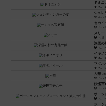
ドミニ
2人～
シュレ
4人～
セカイ
2人～
スリー
2人
深雪の
4人～
イキノ
2人～
マダハ
2人～
六華
（Ri
2人～
妖怪百
2人～
ポーシ
2人～
ポーシ