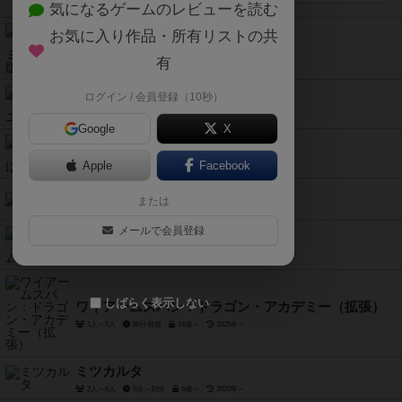
気になるゲームのレビューを読む
お気に入り作品・所有リストの共
ナショナルエコノミー：完全版
有
1人～4人
30分～45分
12歳～
2025年～
エージェントアベニュー
ログイン / 会員登録（10秒）
2人用
10分～20分
8歳～
2024年～
Google
X
これから私たちは、
Apple
Facebook
2人～8人
15分前後
20歳～
2024年～
ユビボー
または
2人～8人
5分～10分
6歳～
2024年～
メールで会員登録
ちいかわ人生ゲーム
2人～6人
6歳～
2024年～
しばらく表示しない
ワイアームスパン：ドラゴン・アカデミー（拡張）
1人～5人
90分前後
14歳～
2025年～
ミツカルタ
2人～6人
5分～10分
6歳～
2020年～