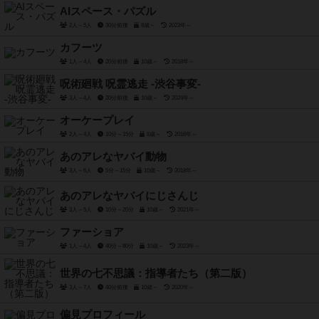
AIスペース・パズル
2人～5人
30分前後
8歳～
2023年～
カフーツ
1人～4人
20分前後
10歳～
2018年～
呪術廻戦 呪霊逃走 -渋谷事変-
3人～4人
20分前後
10歳～
2024年～
オーケープレイ
2人～4人
10分～15分
8歳～
2016年～
あのアレなヤバイ動物
3人～6人
5分～15分
10歳～
2018年～
あのアレなヤバイにじさんじ
3人～5人
10分～20分
10歳～
2021年～
ファーショア
1人～4人
40分～80分
10歳～
2023年～
世界の七不思議：指導者たち（第二版）
3人～7人
40分前後
10歳～
2020年～
偏見プロフィール