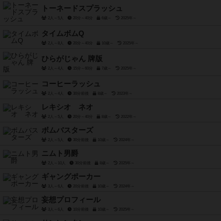
トーネードスプラッシュ
2人～5人
20分～40分
6歳～
2025年～
タイムボムQ
2人～8人
20分～40分
10歳～
2025年～
ひらがじゃん 牌版
2人～4人
15分～60分
7歳～
2025年～
コーヒーラッシュ
2人～4人
30分前後
8歳～
2023年～
レキシオ ネオ
2人～5人
20分～40分
8歳～
2022年～
ボムバスターズ
2人～5人
30分前後
10歳～
2024年～
ニムト男爵
2人～10人
30分前後
8歳～
2025年～
ギャングポーカー
3人～6人
20分前後
10歳～
2024年～
妄想プロフィール
3人～6人
10分前後
10歳～
2025年～