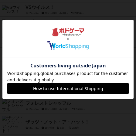
VSウイルス！
2人～6人
10分～20分
8歳～
2015年～
ワイアームスパン
1人～5人
90分前後
14歳～
2024年～
レス・アルカナ：デュオ
2人用
20分～60分
12歳～
2024年～
キャットと塔
1人～5人
15分～30分
6歳～
2024年～
人生ゲーム FIRE
2人～6人
6歳～
2024年～
指輪物語：デュエル 中つ国の決戦
2人用
30分～45分
10歳～
2024年～
フォレストシャッフル
2人～5人
40分～60分
10歳～
2023年～
ザッツ・ノット・ア・ハット！
3人～8人
15分前後
8歳～
2023年～