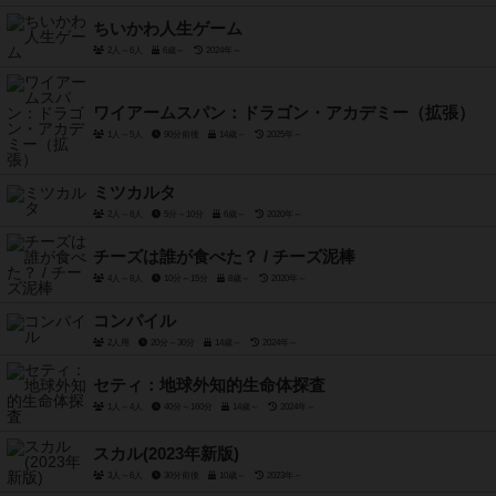
ちいかわ人生ゲーム
2人～6人
6歳～
2024年～
ワイアームスパン：ドラゴン・アカデミー（拡張）
1人～5人
90分前後
14歳～
2025年～
ミツカルタ
2人～6人
5分～10分
6歳～
2020年～
チーズは誰が食べた？ / チーズ泥棒
4人～8人
10分～15分
8歳～
2020年～
コンパイル
2人用
20分～30分
14歳～
2024年～
セティ：地球外知的生命体探査
1人～4人
40分～160分
14歳～
2024年～
スカル(2023年新版)
3人～6人
30分前後
10歳～
2023年～