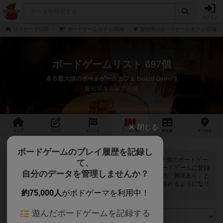
ログイン
ボドゲーマTOP
ボードゲームカフェ/店舗
愛知県のボードゲームカフェ/店舗
ボードゲームリスト 697個
名古屋大須のボードゲームカフェ Board Game's
愛知県名古屋市中区
閉じる
トップ
ブログ
イベント
ゲーム
一覧
料金
表
アクセス
ボードゲームのプレイ履歴を記録し
名古屋大須のボードゲームカフェ Board Game'sでは
697
個のボードゲー
て、
ムで遊ぶことができます。ログインすると自分のマイボードゲームに登録
自分のデータを管理しませんか？
できるボタンが表示されます。また、マイボードゲームの「興味あり」と
「お気に入り」に該当するボードゲームがピックアップされるようになり
ます。
約75,000人
がボドゲーマを利用中！
遊んだボードゲームを記録する