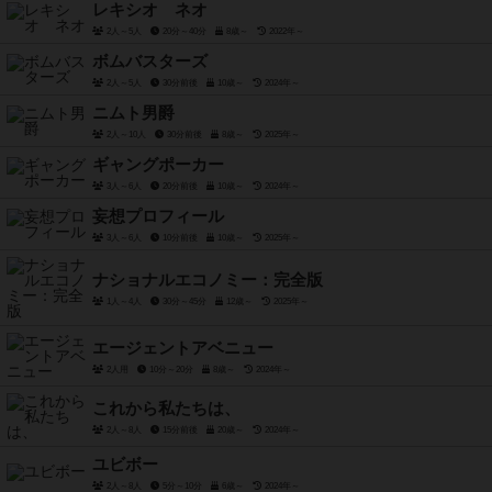
レキシオ ネオ
2人～5人
20分～40分
8歳～
2022年～
ボムバスターズ
2人～5人
30分前後
10歳～
2024年～
ニムト男爵
2人～10人
30分前後
8歳～
2025年～
ギャングポーカー
3人～6人
20分前後
10歳～
2024年～
妄想プロフィール
3人～6人
10分前後
10歳～
2025年～
ナショナルエコノミー：完全版
1人～4人
30分～45分
12歳～
2025年～
エージェントアベニュー
2人用
10分～20分
8歳～
2024年～
これから私たちは、
2人～8人
15分前後
20歳～
2024年～
ユビボー
2人～8人
5分～10分
6歳～
2024年～