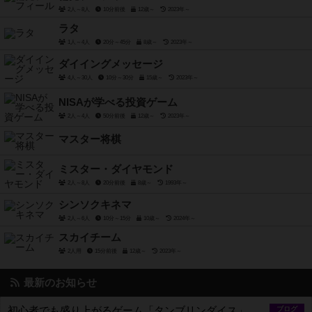
2人～8人
10分前後
12歳～
2023年～
ラタ
1人～4人
20分～45分
8歳～
2023年～
ダイイングメッセージ
4人～30人
10分～30分
15歳～
2023年～
NISAが学べる投資ゲーム
2人～4人
50分前後
12歳～
2023年～
マスター将棋
ミスター・ダイヤモンド
2人～8人
20分前後
8歳～
1993年～
シンソクキネマ
2人～6人
10分～15分
10歳～
2024年～
スカイチーム
2人用
15分前後
12歳～
2023年～
最新のお知らせ
初心者でも盛り上がるゲーム「タンブリンダイス」
ブログ