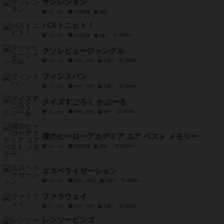
サンレンタン
2人～6人
15分前後
15歳～
パストニヒト！
2人～6人
20分前後
8歳～
2023年～
クソレビュージャングル
3人～6人
15分～30分
13歳～
2025年～
フィンスパン
1人～5人
45分～60分
10歳～
2025年～
クイズすごろく かぶーる
3人～6人
20分～30分
8歳～
2024年～
僕のヒーローアカデミア ユア ベスト メモリー
3人～5人
20分前後
10歳～
2024年～
エスペライゼーション
3人～5人
60分～180分
14歳～
2024年～
ファラウェイ
2人～6人
15分～30分
10歳～
2023年～
レンソービンゴ