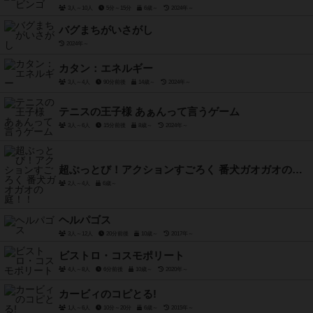
3人～10人
5分～15分
6歳～
2024年～
バグまちがいさがし
2024年～
カタン：エネルギー
3人～4人
90分前後
14歳～
2024年～
テニスの王子様 あぁんって言うゲーム
3人～6人
15分前後
8歳～
2024年～
超ぶっとび！アクションすごろく 番犬ガオガオの庭！！
2人～4人
6歳～
ヘルパゴス
3人～12人
20分前後
10歳～
2017年～
ビストロ・コスモポリート
4人～8人
6分前後
10歳～
2020年～
カービィのコピとる!
1人～6人
10分～20分
6歳～
2015年～