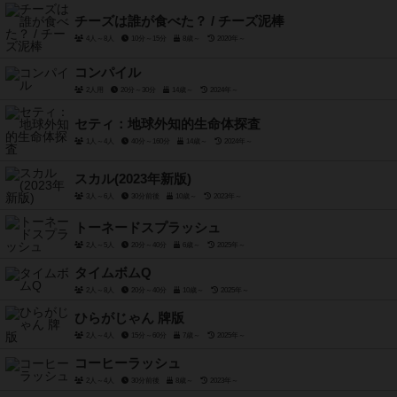
チーズは誰が食べた？ / チーズ泥棒
4人～8人
10分～15分
8歳～
2020年～
コンパイル
2人用
20分～30分
14歳～
2024年～
セティ：地球外知的生命体探査
1人～4人
40分～160分
14歳～
2024年～
スカル(2023年新版)
3人～6人
30分前後
10歳～
2023年～
トーネードスプラッシュ
2人～5人
20分～40分
6歳～
2025年～
タイムボムQ
2人～8人
20分～40分
10歳～
2025年～
ひらがじゃん 牌版
2人～4人
15分～60分
7歳～
2025年～
コーヒーラッシュ
2人～4人
30分前後
8歳～
2023年～