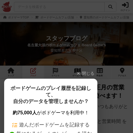
ログイン
ボドゲーマTOP
ボードゲームカフェ/店舗
愛知県のボードゲームカフェ/店舗
スタッフブログ
名古屋大須のボードゲームカフェ Board Game's
愛知県名古屋市中区
閉じる
トップ
ブログ
イベント
ゲーム
一覧
料金
表
アクセス
【ボードゲームカフェ】2025年お正月の営業
ボードゲームのプレイ履歴を記録し
て、
日・営業時間まとめ｜年末年始も遊べます！
自分のデータを管理しませんか？
ボードゲームカフェをお探しのみなさま、いつもありがと
約75,000人
がボドゲーマを利用中！
うございます。
当店の 2025年お正月（年末年始）の営業日と営業時間 を
遊んだボードゲームを記録する
まとめました。