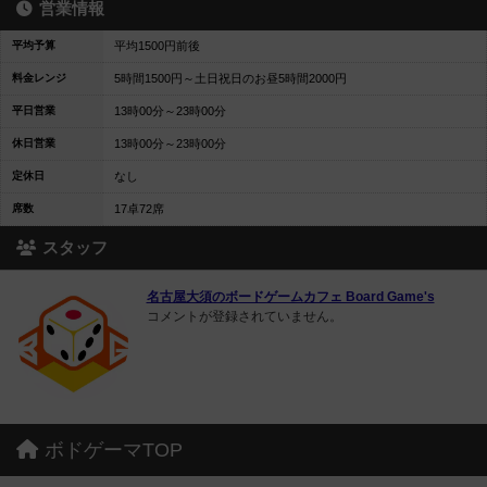
営業情報
平均予算
平均1500円前後
料金レンジ
5時間1500円～土日祝日のお昼5時間2000円
平日営業
13時00分～23時00分
休日営業
13時00分～23時00分
定休日
なし
席数
17卓72席
スタッフ
名古屋大須のボードゲームカフェ Board Game's
コメントが登録されていません。
ボドゲーマTOP