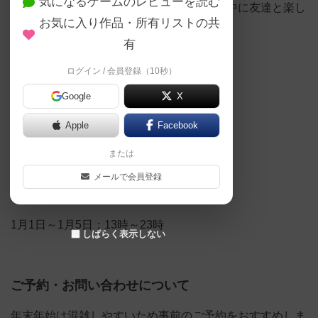
気になるゲームのレビューを読む
「正月にボードゲームで遊びたい」「帰省中に友達と楽し
お気に入り作品・所有リストの共
みたい」
という方は、ぜひ参考にしてください。
有
ログイン / 会員登録（10秒）
Google
X
年末の営業スケジュール
Apple
Facebook
12月27日～12月31日：13時～23時
または
メールで会員登録
お正月の営業スケジュール
1月1日～1月5日：13時～23時
しばらく表示しない
ご予約・お問い合わせについて
年末年始は混雑しやすいため事前のご予約をおすすめしま