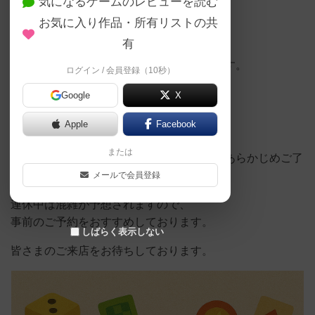
す。
気になるゲームのレビューを読む
お気に入り作品・所有リストの共
■営業日
有
4月29日 ～ 5月6日
上記期間も毎日13:00～23:00営業いたします。
ログイン / 会員登録（10秒）
■料金について
Google
X
ゴールデンウィーク期間中は
Apple
Facebook
「土日祝日料金」とさせていただきます。
または
平日料金でのご案内はございませんので、あらかじめご了
承ください。
メールで会員登録
連休中は混雑が予想されますので、
事前のご予約をおすすめしております。
しばらく表示しない
皆さまのご来店をお待ちしております。