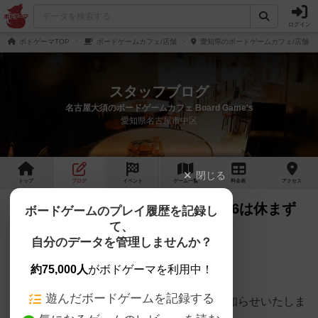
ログイン
ボドゲーマTOP
ボードゲームカフェ/店舗
愛知県のボードゲームカフェ/店舗
スタッフブログ
名古屋大須のボードゲームカフェ Board Game's
愛知県名古屋市中区
閉じる
トップ
ブログ
イベント
ゲーム
一覧
料金
表
アクセス
GW期間の営業について（4/29～5/6は休まず
ボードゲームのプレイ履歴を記録し
て、
営業）
自分のデータを管理しませんか？
【GW期間の営業について】
約75,000人
がボドゲーマを利用中！
いつもご利用ありがとうございます。
遊んだボードゲームを記録する
ゴールデンウィーク期間の営業についてお知らせいたしま