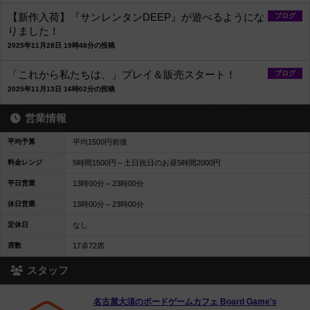
【新作入荷】『サンレンタンDEEP』が遊べるようにな
ブログ
りました！
2025年11月28日 19時48分の投稿
「これから私たちは、」プレイ＆販売スタート！
ブログ
2025年11月13日 16時02分の投稿
営業情報
平均予算
平均1500円前後
料金レンジ
5時間1500円～土日祝日のお昼5時間2000円
平日営業
13時00分～23時00分
休日営業
13時00分～23時00分
定休日
なし
席数
17卓72席
スタッフ
名古屋大須のボードゲームカフェ Board Game's