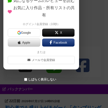
気になるゲームのレビューを読む
このブログの投稿者
お気に入り作品・所有リストの共
勇者
有
ログイン / 会員登録（10秒）
自己紹介文が未設定のユーザーです
Google
X
名古屋大須のボー
ドゲームカフェ
Board Game's
Apple
Facebook
または
シェアする
メールで会員登録
しばらく表示しない
バックナンバー
22日前
2026年07月17日 14時05分頃
初心者でも盛り上がるゲーム「タンブリンダ