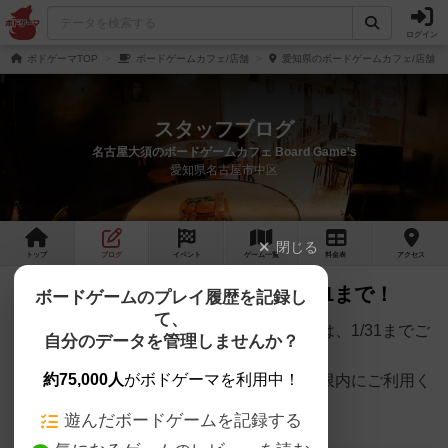
ログイン
ボドゲーマTOP
ボードゲームカフェ/店舗
愛知県のボードゲームカフェ/店舗
スタッフブログ
名古屋大須のボードゲームカフェ Board Game's
愛知県名古屋市中区
閉じる
トップ
ブログ
イベント
ゲーム
一覧
料金
表
アクセス
名古屋プレミアム商品券は明日1/31まで！
ボードゲームのプレイ履歴を記録し
て、
名古屋プレミアム商品券・金シャチマネーは、1/31までご
自分のデータを管理しませんか？
利用可能です。
約75,000人
がボドゲーマを利用中！
当店でもお使いいただけますので、ぜひ期限内にご利用く
ださい✨
遊んだボードゲームを記録する