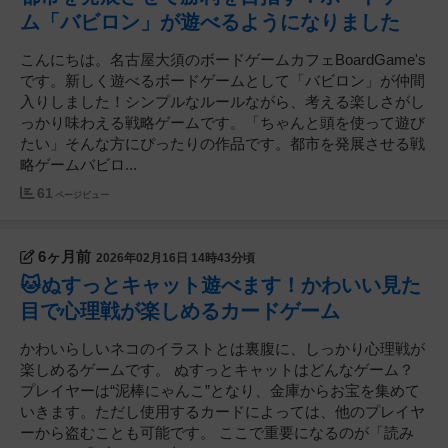
ム「バビロン」が遊べるようになりました
こんにちは。名古屋大須のボードゲームカフェBoardGame's
です。新しく遊べるボードゲームとして「バビロン」が仲間
入りしました！シンプルなルールながら、考える楽しさがし
っかり味わえる戦略ゲームです。「ちゃんと頭を使って遊び
たい」そんな方にぴったりの作品です。都市を発展させる戦
略ゲームバビロ...
61
ページビュー
6ヶ月前
2026年02月16日 14時43分頃
🐱ぬすっとキャット遊べます！かわいい見た
目で心理戦が楽しめるカードゲーム
かわいらしいネコのイラストとは裏腹に、しっかり心理戦が
楽しめるゲームです。 ぬすっとキャットはどんなゲーム？
プレイヤーは“泥棒にゃんこ”となり、金庫からお宝を集めて
いきます。ただし使用するカードによっては、他のプレイヤ
ーから盗むことも可能です。 ここで重要になるのが「読み