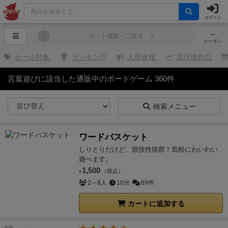
ログイン
─
0
カート確認・ご注文
クーポン
セール特集
ランキング
入荷速報
高評価作品
言葉遊びに該当した通販中のボードゲーム 360件
検索メニュー
ワードバスケット
しりとりだけど、競技性抜群！気軽にわいわい
遊べます。
1,500
（税込）
¥
2～8人
10分
69件
カートに追加する