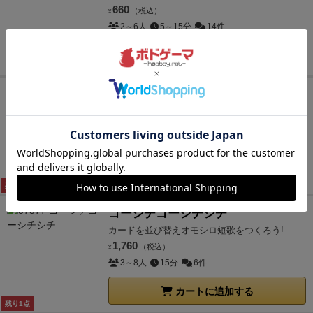
660
（税込）
¥
2～6人
5～15分
14件
カートに追加する
ドロッセルマイヤーさんの法廷気分
推理と直感のおてがる裁判ゲーム
2,090
（税込）
¥
4～6人
20～30分
8件
カートに追加する
残り1点
ゴーシチゴーシチシチ
カードを並び替えオモシロ短歌をつくろう!
1,760
（税込）
¥
3～8人
15分
6件
カートに追加する
残り1点