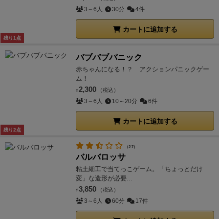
3～6人
30分
4件
カートに追加する
残り1点
バブバブパニック
赤ちゃんになる！？ アクションパニックゲー
ム！
2,300
（税込）
¥
3～6人
10～20分
6件
カートに追加する
残り2点
（2.7）
バルバロッサ
粘土細工で当てっこゲーム。「ちょっとだけ
変」な造形が必要...
3,850
（税込）
¥
3～6人
60分
17件