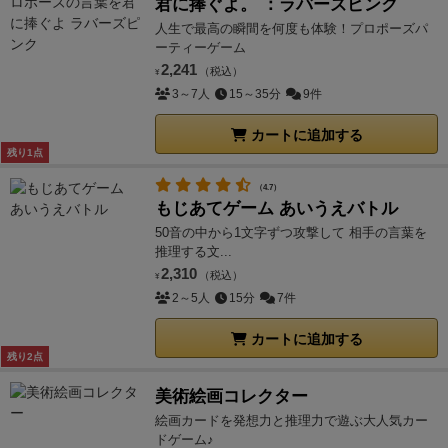
君に捧ぐよ。 ：ラバーズピンク
人生で最高の瞬間を何度も体験！プロポーズパ
ーティーゲーム
2,241
（税込）
¥
3～7人
15～35分
9件
カートに追加する
残り1点
（4.7）
もじあてゲーム あいうえバトル
50音の中から1文字ずつ攻撃して 相手の言葉を
推理する文...
2,310
（税込）
¥
2～5人
15分
7件
カートに追加する
残り2点
美術絵画コレクター
絵画カードを発想力と推理力で遊ぶ大人気カー
ドゲーム♪