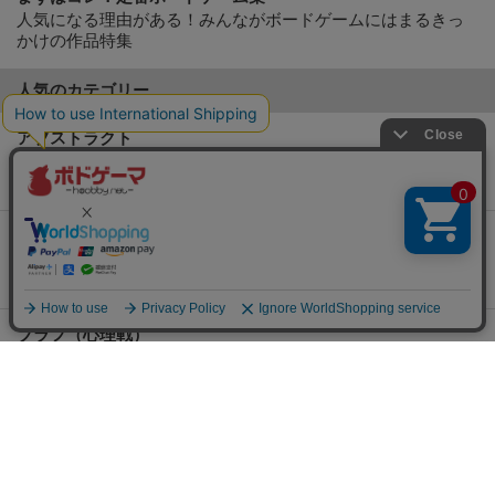
人気になる理由がある！みんながボードゲームにはまるきっ
かけの作品特集
人気のカテゴリー
アブストラクト
ルールはシンプルでカジュアルな作品が豊富！ちょっとした
戦略ゲームをお求めの方に。
タイル・カード配置
ボードが少しづつ出来上がっていくため、終了時の達成感は
満載。写真映えも抜群！
ブラフ（心理戦）
裏をかいて出し抜くのが気持ちいい！相手の行動パターンを
見極めて「裏の裏」をかこう。
協力プレイ
みんなで支えあって同じゴールを目指す！チーム戦もありま
す。