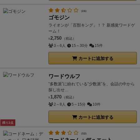
（2.6）
ゴモジン
ライオンが「百獣キング」！？ 新感覚ワードゲ
ーム！
2,750
（税込）
¥
3～6人
15～30分
15件
カートに追加する
ワードウルフ
“多数派”に紛れている“少数派”を、会話の中から
探し出せ...
1,870
（税込）
¥
2～8人
5～15分
10件
カートに追加する
残り2点
（3.2）