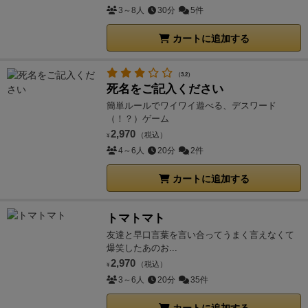
3～8人
30分
5件
カートに追加する
（3.2）
死名をご記入ください
簡単ルールでワイワイ遊べる、デスワード
（！？）ゲーム
2,970
（税込）
¥
4～6人
20分
2件
カートに追加する
トマトマト
友達と早口言葉を言い合ってうまく言えなくて
爆笑したあのお...
2,970
（税込）
¥
3～6人
20分
35件