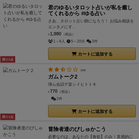
君のゆるいタロット占いが私を癒し
てくれるから #ゆる占い
さあ、タロット占い師になろう！ お悩み相談を
エンタメにす...
1,980
（税込）
¥
1～6人
5～20分
3件
カートに追加する
残り1点
（2.6）
ガムトーク2
弾ム会話デ楽シイヒトトキ
770
（税込）
¥
2件
カートに追加する
残り1点
冒険者達のびしゅかこう
必要なのは、あなたの【食欲】のみ！直感的に