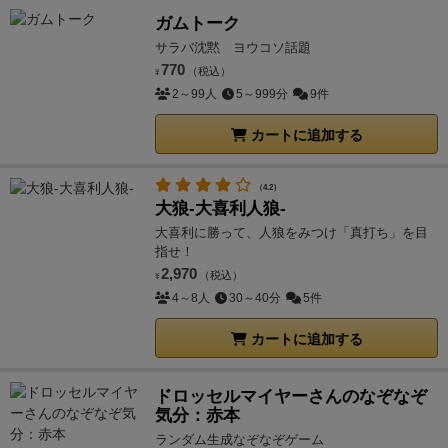
ガムトーク
サラバ沈黙 ヨウコソ話題
770
（税込）
¥
2～99人
5～999分
9件
カートに追加する
（4.2）
大狼-大喜利人狼-
大喜利に勝って、人狼をみつけ「真打ち」を目
指せ！
2,970
（税込）
¥
4～8人
30～40分
5件
カートに追加する
ドロッセルマイヤーさんのなぞなぞ
気分：赤本
ランダム生成なぞなぞゲーム