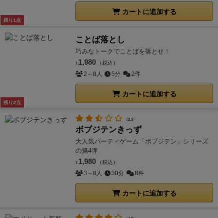
カートに追加する
残り1点
ことば落とし
巧みなトークでことばを落とせ！
1,980
（税込）
¥
2～8人
5分
2件
カートに追加する
残り2点
（2.5）
ボブジテンきっず
大人気パーティゲーム「ボブジテン」シリーズ
の第4弾
1,980
（税込）
¥
3～8人
30分
8件
カートに追加する