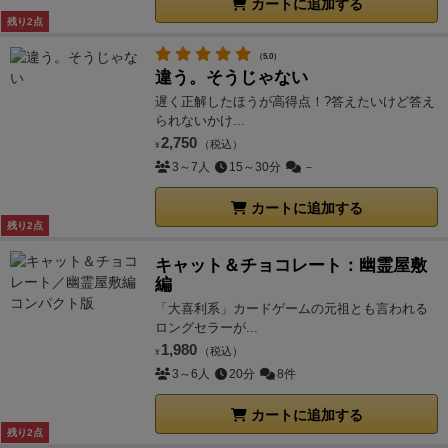
カートに追加する
残り2点
（5.0）
違う。そうじゃない
遅く正解したほうが高得点！?答えたいけど答え
られないかけ...
2,750
（税込）
¥
3～7人
15～30分
－
カートに追加する
残り2点
キャット＆チョコレート：幽霊屋敷
編
「大喜利系」カードゲームの元祖とも言われる
ロングセラーが...
1,980
（税込）
¥
3～6人
20分
8件
カートに追加する
残り2点