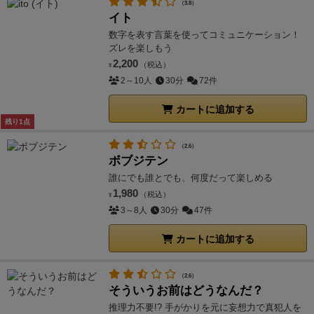
（3.8）
イト
数字を表す言葉を使ってコミュニケーション！
ズレを楽しもう
2,200
（税込）
¥
2～10人
30分
72件
カートに追加する
残り1点
（2.6）
ボブジテン
誰にでも誰とでも、何度だって楽しめる
1,980
（税込）
¥
3～8人
30分
47件
カートに追加する
（2.6）
そういうお前はどうなんだ？
推理力不要!? 手がかりを元に妄想力で真犯人を