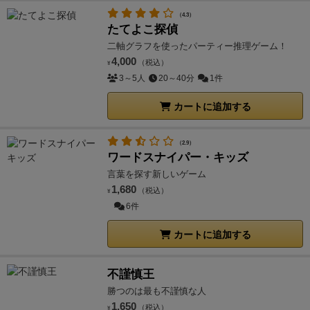
（4.3）
たてよこ探偵
二軸グラフを使ったパーティー推理ゲーム！
4,000
（税込）
¥
3～5人
20～40分
1件
カートに追加する
（2.9）
ワードスナイパー・キッズ
言葉を探す新しいゲーム
1,680
（税込）
¥
6件
カートに追加する
不謹慎王
勝つのは最も不謹慎な人
1,650
（税込）
¥