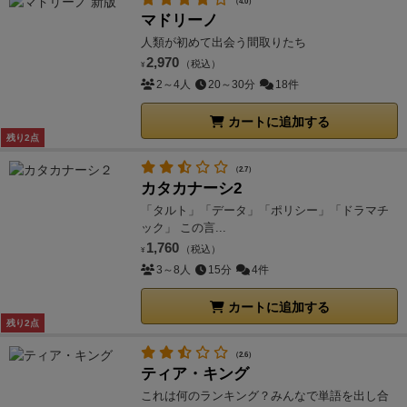
（4.0）
マドリーノ
人類が初めて出会う間取りたち
2,970
（税込）
¥
2～4人
20～30分
18件
カートに追加する
残り2点
（2.7）
カタカナーシ2
「タルト」「データ」「ポリシー」「ドラマチ
ック」 この言...
1,760
（税込）
¥
3～8人
15分
4件
カートに追加する
残り2点
（2.6）
ティア・キング
これは何のランキング？みんなで単語を出し合