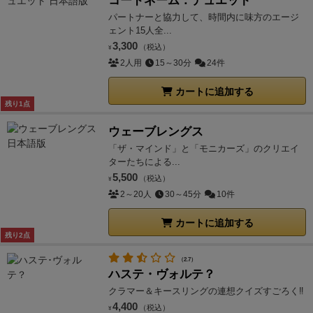
コードネーム：デュエット
パートナーと協力して、時間内に味方のエージ
ェント15人全...
3,300
（税込）
¥
2人用
15～30分
24件
カートに追加する
残り1点
ウェーブレングス
「ザ・マインド」と「モニカーズ」のクリエイ
ターたちによる...
5,500
（税込）
¥
2～20人
30～45分
10件
カートに追加する
残り2点
（2.7）
ハステ・ヴォルテ？
クラマー＆キースリングの連想クイズすごろく‼
4,400
（税込）
¥