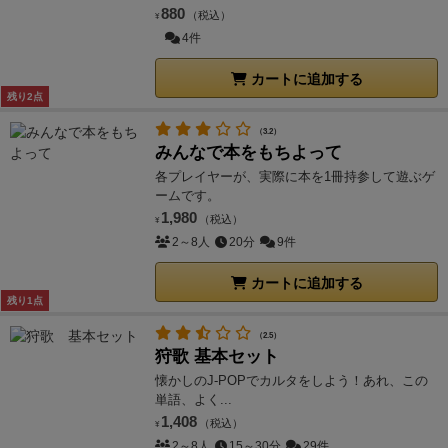
880
（税込）
¥
4件
カートに追加する
残り2点
（3.2）
みんなで本をもちよって
各プレイヤーが、実際に本を1冊持参して遊ぶゲ
ームです。
1,980
（税込）
¥
2～8人
20分
9件
カートに追加する
残り1点
（2.5）
狩歌 基本セット
懐かしのJ-POPでカルタをしよう！あれ、この
単語、よく...
1,408
（税込）
¥
2～8人
15～30分
29件