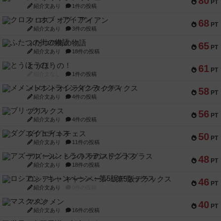
80
PT
紹介文あり
1件の投稿
クロス・オブ・アイアン
68
PT
紹介文あり
3件の投稿
ふたつの街の物語
65
PT
紹介文あり
18件の投稿
とうほうの！
61
PT
紹介文なし
1件の投稿
メメントオンラインタクティクス
58
PT
紹介文あり
4件の投稿
ブリックス
56
PT
紹介文あり
4件の投稿
ダグエイトチェス
50
PT
紹介文あり
11件の投稿
アズール：シントラのステンドグラス
48
PT
紹介文あり
18件の投稿
ロシアン・キャンペーン：第5版デラックス
46
PT
紹介文あり
0件の投稿
マスクメン
40
PT
紹介文あり
16件の投稿