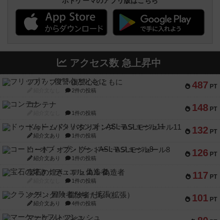
ボドゲーマのアプリ版はこちら
アクセス数 急上昇中
フリップ７：復讐心とともに
487
PT
紹介文なし
2件の投稿
コンテナ
148
PT
紹介文なし
1件の投稿
ドゥームド・バタリオンズ：ASLモジュール11
132
PT
紹介文あり
1件の投稿
コード・オブ・ブシドー：ASLモジュール8
126
PT
紹介文あり
1件の投稿
宝石の煌き：デュエル 偽造者
117
PT
紹介文なし
1件の投稿
クランク! ：冒険者たち（拡張）
101
PT
紹介文あり
4件の投稿
マーケットフレッシュ