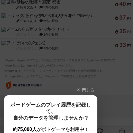
世界の七不思議：都市
40
PT
紹介文あり
3件の投稿
トリックギア - ペルソナ5 ザ・ロイヤル-
37
PT
紹介文あり
6件の投稿
ノームズ・アット・ナイト
35
PT
紹介文なし
1件の投稿
フィッシェン2
33
PT
紹介文なし
1件の投稿
※Apple、Apple のロゴ は、米国および他の国々で登録されたApple Inc.の商標です。
※App Store は、Apple Inc.のサービスマークです。
※Android は、グーグル インコーポレイテッドの商標または登録商標です。
※Google Play とそのロゴは、Google Inc.の商標または登録商標です。
閉じる
Copyright (c)
ボードゲームのプレイ履歴を記録し
【ボドゲーマ】ボードゲームの総合情報サイト
て、
All rights reserved.
自分のデータを管理しませんか？
約75,000人
がボドゲーマを利用中！