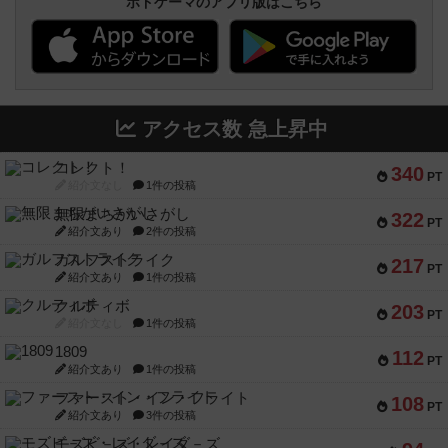
ボドゲーマのアプリ版はこちら
アクセス数 急上昇中
コレクト！
340
PT
紹介文なし
1件の投稿
無限まちがいさがし
322
PT
紹介文あり
2件の投稿
ガルフストライク
217
PT
紹介文あり
1件の投稿
クルティボ
203
PT
紹介文なし
1件の投稿
1809
112
PT
紹介文あり
1件の投稿
ファースト・イン・フライト
108
PT
紹介文あり
3件の投稿
モズビ－ズ・レイダ－ズ