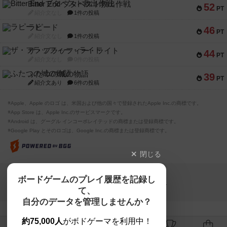
Bitter End ブタペスト救出作戦
52
PT
紹介文なし
1件の投稿
ラピード
46
PT
紹介文なし
1件の投稿
ザ・フラッフィー・ライト
44
PT
紹介文なし
0件の投稿
ふたつの城の物語
39
PT
紹介文あり
6件の投稿
※Apple、Apple のロゴ は、米国および他の国々で登録されたApple Inc.の商標です。
※App Store は、Apple Inc.のサービスマークです。
※Android は、グーグル インコーポレイテッドの商標または登録商標です。
※Google Play とそのロゴは、Google Inc.の商標または登録商標です。
閉じる
Copyright (c)
ボードゲームのプレイ履歴を記録し
【ボドゲーマ】ボードゲームの総合情報サイト
て、
All rights reserved.
自分のデータを管理しませんか？
約75,000人
がボドゲーマを利用中！