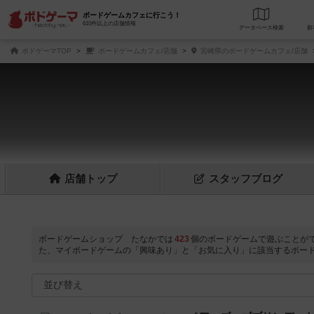
ボードゲームカフェに行こう！
610件以上の店舗情報
データベース
検
ボドゲーマTOP
ボードゲームカフェ/店舗
宮崎県のボードゲームカフェ/店舗
店舗
トップ
スタッフ
ブログ
ボードゲームショップ たなかでは
423
個のボードゲームで遊ぶことが
た、マイボードゲームの「興味あり」と「お気に入り」に該当するボー