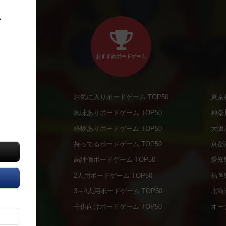
、
おすすめボードゲーム
お気に入りボードゲーム TOP50
東京
商品
興味ありボードゲーム TOP50
神奈
商品
経験ありボードゲーム TOP50
大阪
通販商品
持ってるボードゲーム TOP50
京都
販商品
高評価ボードゲーム TOP50
愛知
の通販商品
2人用ボードゲーム TOP50
福岡
の通販商品
3～4人用ボードゲーム TOP50
北海
について
子供向けボードゲーム TOP50
オー
ボドファン