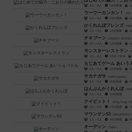
2人～4人
10分前後
ウーウーカンカン！
（Pin
2人～4人
15分前後
かくれんぼフレンズ
（Hide
2人～6人
15分前後
チキブーン
（CHICKY BOOM
2人～4人
10分前後
モンスターレストラン
（F
2人～6人
10分～30分
もじあてゲーム あいう
2人～5人
15分前後
サカナガサ
（sakanagasa）
2人～5人
20分前後
はんぶんかくれんぼ
（Hal
2人～6人
10分前後
クイビット！
（King Frog / Q
2人～4人
15分前後
マウンテン53
（MOUNTAIN 
2人～5人
30分前後
オーディン
（Odin）