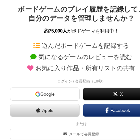
ボードゲームのプレイ履歴を記録して
自分のデータを管理しませんか？
約75,000人
がボドゲーマを利用中！
ボドゲーマTOP
ボードゲーム通販
遊んだボードゲームを記録する
気になるゲームのレビューを読む
ボードゲームを検索する
新作・再入荷情報
お気に入り作品・所有リストの共有
ボードゲームの新着レビュー
定番ボードゲームの通販
ボードゲーム会情報
国産ボードゲームの通販
ログイン / 会員登録（10秒）
メカニクス特集
子供向けボードゲームの
Google
X
掲示板・トピックス
2人用ボードゲームの通
ボドとも・会員一覧
20分以下のボードゲーム
Apple
Facebook
ボードゲーム業界コラム
60分以上のボードゲーム
または
ボドゲーマご利用案内
割引購入！ボドクーポン
メールで会員登録
クラウドファンディング 