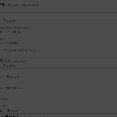
ブル
（Mancala Kalah Portable）
～
～
2020年～
uick Eye / Мягкий знак）
5歳～
2011年～
RUTA）
歳～
2025年～
ぎ
（Dokodemo Dobutsu Shogi）
イモムシ
（Worm Up!）
～
1994年～
歳～
2017年～
歳～
2009年～
012年～
 Go!）
6歳～
2019年～
りの橋わたり