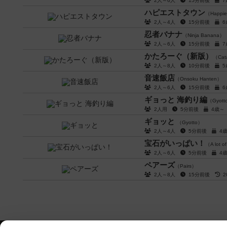
2人～6人
15分前後
ハピエストタウン
（Happie
2人～4人
15分前後
忍者バナナ
（Ninja Banana）
2人～6人
15分前後
かたろーぐ（新版）
（Cat
2人～8人
10分前後
音速飯店
（Onsoku Hanten）
2人～6人
15分前後
ギョっと 海釣り編
（Gyotto
2人用
5分前後
4歳
ギョッと
（Gyotto）
2人～4人
5分前後
4
宝石がいっぱい！
（A lot 
2人～6人
5分前後
4
ペアーズ
（Pairs）
2人～8人
15分前後
2