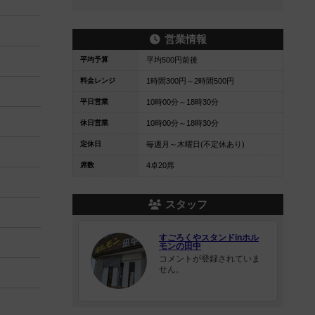
営業情報
平均予算
平均500円前後
料金レンジ
1時間300円～2時間500円
平日営業
10時00分～18時30分
休日営業
10時00分～18時30分
定休日
毎週月～木曜日(不定休あり)
席数
4卓20席
スタッフ
すごろくやスタンドinホル
モンの田中
コメントが登録されていま
せん。