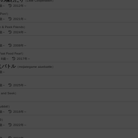
（Little Cooperation）
2歳～
2012年～
 Pon!）
3歳～
2021年～
 & Peek Friends）
3歳～
2024年～
）
4歳～
2008年～
ast Food Fear!）
8歳～
2017年～
えバトル
（mojiategame aiuebattle）
6歳～
6歳～
2025年～
f and Seek）
uibbit!）
7歳～
2016年～
53）
6歳～
2022年～