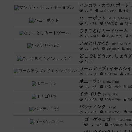
マンカラ・カラハ ポータ
2人用
10分～15分
6歳
ハニーポット
（Honigtöpfchen）
1人～4人
15分前後
5歳
さまことばカードゲーム
（Q
2人～10人
15分～20分
いみとりかるた
（IMI TORI KA
3人～10人
15分前後
5
どこでもどうぶつしょう
2人用
ワームアップ / イモムシ
3人～5人
15分前後
7歳
ポニーラン
（Pony Run）
2人～6人
15分～25分
4
イチゴリラ
（Ichigorilla）
2人～6人
10分～20分
3
バッティング
（Xing）
2人～6人
15分～25分
2
ゴーゲッコゴー
（Go Gecko
2人～4人
20分前後
はじめての協力：こお