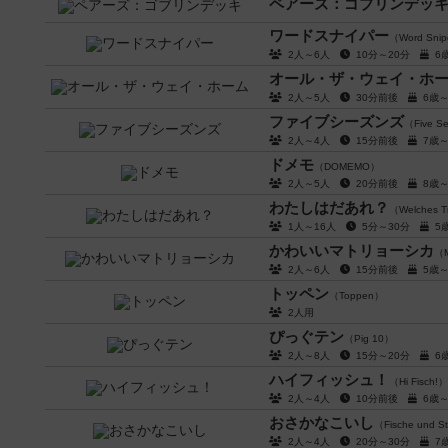
ペアーズ：ゴブリンデッ
ワードスナイパー
（Word Sni
2人～6人
10分～20分
6
オール・ザ・ウェイ・ホ
2人～5人
30分前後
6歳
ファイブシーズンズ
（Five S
2人～4人
15分前後
7歳
ドメモ
（DOMEMO）
2人～5人
20分前後
8歳
わたしはだあれ？
（Welches Ti
1人～16人
5分～30分
5
かわいいマトリョーシカ
（M
2人～6人
15分前後
5歳
トッペン
（Toppen）
2人用
ぴっぐテン
（Pig 10）
2人～8人
15分～20分
6
ハイフィッシュ！
（Hi Fisch!）
2人～4人
10分前後
6歳
おさかなこいし
（Fische und S
2人～4人
20分～30分
7