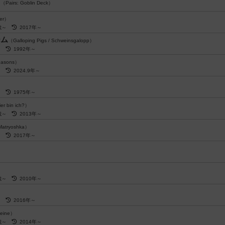
キ
（Pairs: Goblin Deck）
per）
歳～
2017年～
ーム
（Galloping Pigs / Schweinsgalopp）
～
1992年～
easons）
～
2024.9年～
～
1975年～
er bin ich?）
歳～
2013年～
atryoshka）
～
2017年～
歳～
2010年～
～
2016年～
teine）
歳～
2014年～