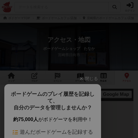
ログイン
ボドゲーマTOP
ボードゲームカフェ/店舗
宮崎県のボードゲームカフェ/店舗
アクセス・地図
ボードゲームショップ たなか
宮崎県日向市
閉じる
トップ
ブログ
イベント
ゲーム
一覧
料金
表
アクセス
ボードゲームのプレイ履歴を記録し
Google Map
地図
て、
自分のデータを管理しませんか？
約75,000人
がボドゲーマを利用中！
遊んだボードゲームを記録する