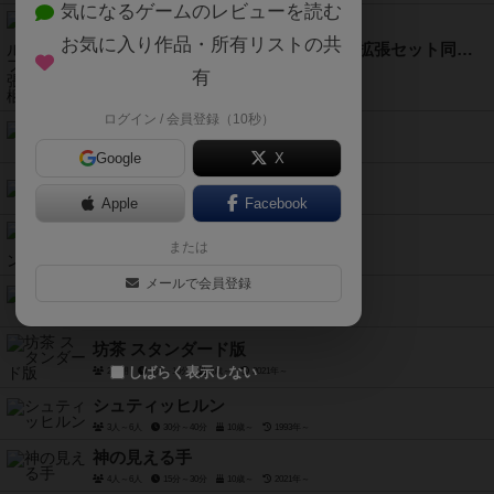
気になるゲームのレビューを読む
お気に入り作品・所有リストの共
ロレンツォ・イル・マニーフィコ：拡張セット同梱版
2人～5人
60分～120分
12歳～
2021年～
有
ログイン / 会員登録（10秒）
イト レインボー
2人～14人
5分～15分
8歳～
2022年～
Google
X
老師敬服
Apple
Facebook
3人～5人
45分～60分
12歳～
2016年～
エクスペディションズ
または
1人～5人
60分～90分
14歳～
2023年～
メールで会員登録
ドッペルドッペル
3人～4人
15分～30分
10歳～
2021年～
坊茶 スタンダード版
しばらく表示しない
2人用
5分～10分
6歳～
2021年～
シュティッヒルン
3人～6人
30分～40分
10歳～
1993年～
神の見える手
4人～6人
15分～30分
10歳～
2021年～