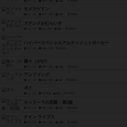
2人～4人
20分～30分
10歳～
2020年～
サメマゲドン
2人～6人
10分～15分
10歳～
2021年～
ステンドおむらいす
1人～4人
5分～15分
5歳～
2021年～
ハイパースペシャルアルティメットポーカー
1人～4人
10分～15分
2021年～
雅々（がが）
2人～5人
10分～30分
10歳～
2021年～
アンファング
3人～5人
40分～90分
8歳～
2022年～
ポイ
1人～6人
15分前後
6歳～
2022年～
カッラーラの宮殿：第2版
2人～4人
60分～90分
10歳～
2022年～
ナイン ライブス
3人～4人
20分～30分
10歳～
2015年～