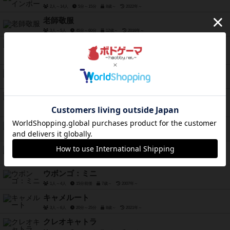
2人～14人
5分～15分
8歳～
2022年～
老師敬服
3人～5人
45分～60分
12歳～
2016年～
エクスペディションズ
1人～5人
60分～90分
14歳～
2023年～
ドッペルドッペル
3人～4人
15分～30分
10歳～
2021年～
坊茶 スタンダード版
2人用
5分～10分
6歳～
2021年～
シュティッヒルン
3人～6人
30分～40分
10歳～
1993年～
神の見える手
4人～6人
15分～30分
10歳～
2021年～
ウボンゴ：ミニ
1人～4人
15分前後
7歳～
2007年～
キャメルート
3人～6人
20分～25分
8歳～
2021年～
クレオキャトラ