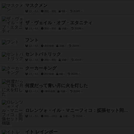
マスクメン
2人～6人
20分～30分
9歳～
2014年～
ザ・ヴェイル・オブ・エタニティ
2人～4人
30分～45分
14歳～
2023年～
フント
2人～5人
45分前後
10歳～
2023年～
セントパトリック
3人～4人
20分～40分
10歳～
2021年～
クーカーキング
2人～4人
20分前後
8歳～
2023年～
何度だって青い月に火を灯した
6人～7人
150分前後
15歳～
2019年～
ロレンツォ・イル・マニーフィコ：拡張セット同梱版
2人～5人
60分～120分
12歳～
2021年～
イト レインボー