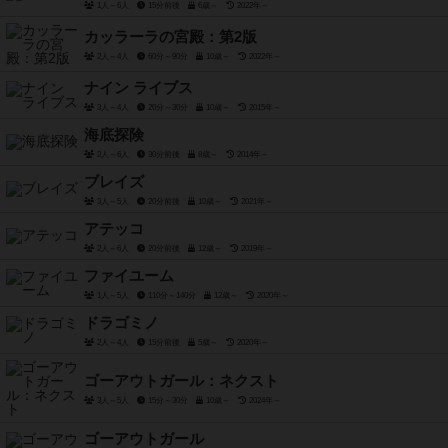
1人～6人
15分前後
6歳～
2022年～
カッラーラの宮殿：第2版
2人～4人
60分～90分
10歳～
2022年～
ナイン ライブス
3人～4人
20分～30分
10歳～
2015年～
海底探険
2人～6人
30分前後
8歳～
2014年～
ブレイズ
3人～5人
20分前後
10歳～
2021年～
アテッコ
2人～6人
20分前後
12歳～
2019年～
ファイユーム
1人～5人
110分～140分
12歳～
2020年～
ドラゴミノ
2人～4人
15分前後
5歳～
2020年～
ゴーアウトガール：ネクスト
3人～5人
15分～30分
10歳～
2024年～
ゴーアウトガール