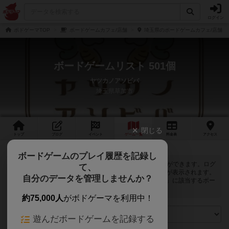
ログイン
ボドゲーマTOP
ボードゲームカフェ/店舗
埼玉県のボードゲームカフェ/店舗
ボードゲームリスト 501個
ヤツカノアソビバ
埼玉県草加市
閉じる
トップ
ブログ
イベント
ゲーム
一覧
料金
表
アクセス
ボードゲームのプレイ履歴を記録し
ヤツカノアソビバでは
501
個のボードゲームで遊ぶことができます。ログ
て、
インすると自分のマイボードゲームに登録できるボタンが表示されます。
自分のデータを管理しませんか？
また、マイボードゲームの「興味あり」と「お気に入り」に該当するボー
ドゲームがピックアップされるようになります。
約75,000人
がボドゲーマを利用中！
遊んだボードゲームを記録する