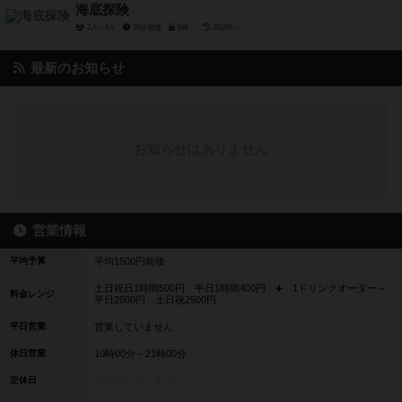
海底探険
2人～6人
30分前後
8歳～
2014年～
最新のお知らせ
お知らせはありません
営業情報
平均予算
平均1500円前後
土日祝日1時間500円 平日1時間400円 ➕ 1ドリンクオーダー～
料金レンジ
平日2000円 土日祝2500円
平日営業
営業していません
休日営業
10時00分～21時00分
定休日
登録されていません