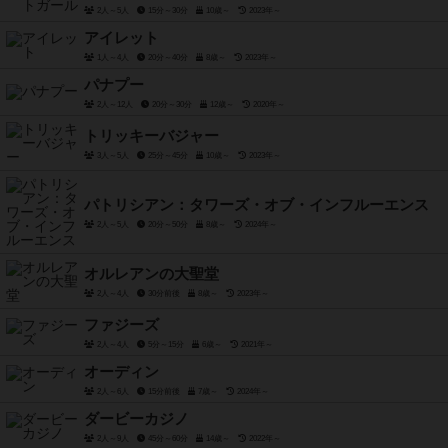
2人～5人
15分～30分
10歳～
2023年～
アイレット
1人～4人
20分～40分
8歳～
2023年～
パナプー
2人～12人
20分～30分
12歳～
2020年～
トリッキーバジャー
3人～5人
25分～45分
10歳～
2023年～
パトリシアン：タワーズ・オブ・インフルーエンス
2人～5人
20分～50分
8歳～
2024年～
オルレアンの大聖堂
2人～4人
30分前後
8歳～
2023年～
ファジーズ
2人～4人
5分～15分
6歳～
2021年～
オーディン
2人～6人
15分前後
7歳～
2024年～
ダービーカジノ
2人～9人
45分～60分
14歳～
2022年～