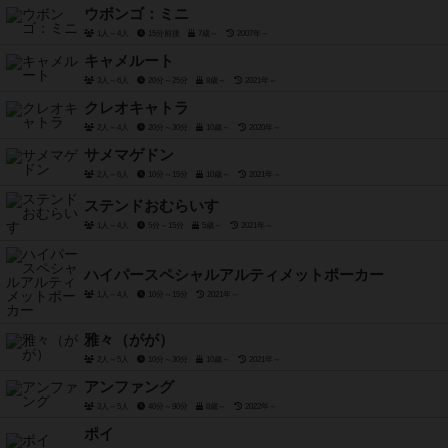
ウボンゴ：ミニ
1人～4人
15分前後
7歳～
2007年～
キャメルート
3人～6人
20分～25分
8歳～
2021年～
クレオキャトラ
2人～4人
20分～30分
10歳～
2020年～
サメマゲドン
2人～6人
10分～15分
10歳～
2021年～
ステンドおむらいす
1人～4人
5分～15分
5歳～
2021年～
ハイパースペシャルアルティメットポーカー
1人～4人
10分～15分
2021年～
雅々（がが）
2人～5人
10分～30分
10歳～
2021年～
アンファング
3人～5人
40分～90分
8歳～
2022年～
ポイ