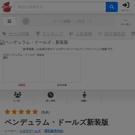
ログイン
─
0
カート確認・ご注文
クーポン
セール特集
ランキング
入荷速報
高評価作品
「参考画像」は会員が当サイトのデータベースにアップロードした画像です。
当商品
参考画像
1～4人
20～40分
16歳～
（5.0）
ペンデュラム・ドールズ新装版
メーカー：
シエラゲームズ
（
委託販売作品
）