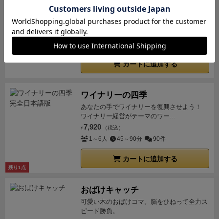
キングドミノ
装備のところに一緒に触れていれば混乱する人は減り
欲しいタイルを手に入れて、森や海、草原の
そうだなあとは思った。
ようするに青の装飾スロッ
広がる自分の王国を広げよう！
ト、赤の武器スロット、そして上の拡張スロットの3
3,300
（税込）
¥
枠あると覚えておけば問題なし。
・フレーバーがもう
2～4人
15～20分
49件
ちょっと欲しい
設定資料集があるので気になる人はそ
カートに追加する
ちらでいい気もするが、探索場所に1行程度のフレー
バーがあったらもっとエモさが増した気もする。贅沢
言ってるかも。
・ソロプレイの単調さ
時世的にソロプ
ワイナリーの四季
レイでルールをおさらいできるだけでもありがたいの
あなたの手でワイナリーを復興させよう！
で、わがままを言ってる自覚はある。
割とソロプレイ
ワイナリー経営がテーマのワー...
でも2人プレイ基準（ドール2体）で問題ないような気
7,920
（税込）
¥
がした。
・まとめ
対戦モードは遊べてないので、そち
1～6人
45～90分
90件
らも気になるところ。
クリティカルレベルとファンブ
カートに追加する
ルレベルの存在で、ダイスゲーでありながら強くした
残り1点
実感、確率を通せる期待感等成長をある程度実感出来
るのも良かった。
TRPG好きには軽すぎるが、フレー
おばけキャッチ
バーからロールプレイを愉しむゲームの入門としては
可愛い木のおばけコマ。脳をひねって全力ス
ピード勝負。
すごく良さそう。がっつりシステムありきでボードゲ