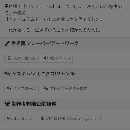
手に握る【ペンデュラム】は一つだけ…。あなたは心を決め
て、一機の
【ペンデュラムドール】の首元に手を当てました。
―旅が始まる 生きていることを確かめるために
世界観/フレーバー/アートワーク
未来・近未来
戦闘/バトル
システム/メカニクス/ジャンル
ダイスロール
プレイヤー別固有能力
制作者/関連企業/団体
オオタユウ
幻想遊戯団（Genso Yugidan）