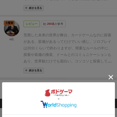
世界観とフレーバーにも合致したシナリオ。人の好み
る。キャラクターだけじゃなくて、背景の崩壊後の世
は分かれるとは思うが、私はすごくいいと思った。
・
続きを見る
界の描かれ方も素晴らしい。
フレーバーテキストや敵
クリティカルレベルとファンブルレベル
初期ではダイ
のエニグマのカードの裏に書かれたストーリーもエニ
スの6がクリティカル、1がファンブルというTRPG等
大賢者
レビュー
260名
が参考
グマと主人公の間の物悲しい世界が伺えて、物語その
の経験者なら割と慣れ親しんだシステム。
しかしこの
ものにとても重点が置かれている。
ゲームとしてはシ
クリティカルレベルとファンブルレベルがある種のイ
荒廃した未来の世界が舞台。
カードゲームなのに探索
ンプルなダイスロールで、そのダイスの目を如何にス
M氏
カサマめいた面白さを生み出している。
ファンブルレ
がある、装備があるってだけでいい感じ。
ソロプレイ
キルや装備で動かして、勝利への道筋を見出していく
ベルが上がるごとにファンブル判定が1つ増え、クリ
は20分くらいで終わりますが、簡素なルールの中に、
かがポイント。
なので、そのダイスの目を動かすため
ティカルレベルが1つ上がるごとにクリティカル判定
探索や装備の換装、ドールとのコミュニケーションも
の装備やスキルを育てていくのが序盤の動きになりま
が1増える。
具体的には、クリティカルレベル3ではサ
あり、世界観だけでも面白い。
コソコソと探索して、
す。
また、装備を手に入れるにしてもお金の代わりに
イコロで４以上を出せばもうクリティカルだし、ファ
装備を拾い、上の階に行く為にボス戦。上の階に行っ
なるのが、生命力と言っていいエネルギーになるの
続きを見る
ンブルレベル３だと出目が3以下なら容赦なくすっぽ
たらまたコソコソと探索。これ、結構好き。
20分で終
で、無意味に手に入れ過ぎても、最終的にエニグマ戦
抜ける。これにより強い武器でもファンブルが上がる
わるゲームで装備ゲーではあるもののデッキ構築みた
のときにエネルギー不足になって負けてしまう可能性
のは避けたくなるし、クリティカル上げるのがシンプ
いな成長感は殆どない。これは好き嫌いあるかと。
た
カートに追加する
が出てくるので、そこも計画性が必要になります。
ダ
ルに強い。
・気になった点
・装備の概念
装備ポケット
だ、パッとデスクに広げた時の荒廃した世界観はカー
イスゲーが好きな人はそこそこ楽しめると思います
で私はつまづいた。装備そのものの説明は出てくる
ドゲームだけど「ボードゲームやってんなぁ」と感じ
が、冒頭でも言ったように、基本は雰囲気を楽しむゲ
このボードゲームを持ってる人が購入した商品
が、ポケットの方にあまり触れられてないので「装備
させてくれます。
ームです。
何枠だ？」となった。
拠点で出来ること、アイテムの