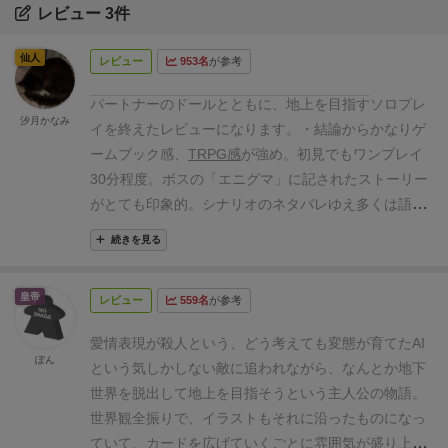
レビュー 3件
仙人
レビュー
953名
が参考
パートナーのドールとともに、地上を目指す
ソロプレ
汐月かなみ
イを終えたレビューになります。
・結論から
かなりゲ
ームブック感、
TRPG感
が強め。初見でもワンプレイ
30分程度。
ボスの「エニグマ」に記されたストーリー
がとても印象的。シナリオのネタバレゆえ多くは語ら
ないが、これだけは言わせてほしい。
ドールの狂愛
、
続きを見る
いいよね。
こっちのアタック4であちらが8という初期
値には絶望感が半端なかった。クリティカル万歳。
探
皇帝
レビュー
559名
が参考
索要素は軽めで、ほとんどボス戦、戦闘部分に全振り
した感じ。ただ短いながらも探索でクリティカル特化
愛情表現が殺人という、どう考えても変態が育てたAI
とかイカサマ重視でエネルギーかき集めるとか、キャ
ぽん
という気しかしない敵に追われながら、なんとか地下
ラビルドが仕上がってくのは面白い。
・良かった点
イ
世界を脱出して地上を目指そうという主人公の物語。
ラストの親和性
イラストと世界観がよくあっている。
世界観全振りで、イラストもそれに沿ったものになっ
エニグマに記された「ストーリー」
狂愛にして純愛。
ていて、カードを広げていくごとに雰囲気が盛り上が