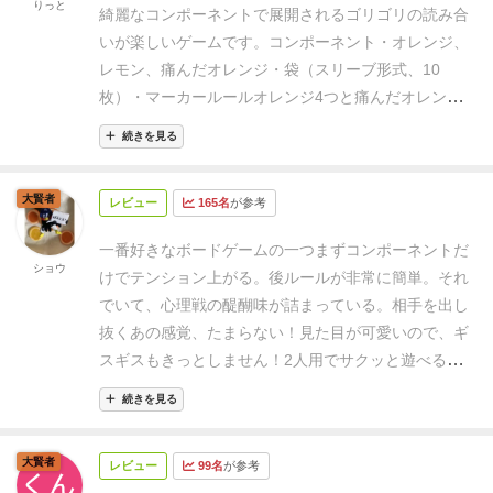
りっと
綺麗なコンポーネントで展開されるゴリゴリの読み合
いが楽しいゲームです。
コンポーネント
・オレンジ、
レモン、痛んだオレンジ
・袋（スリーブ形式、10
枚）
・マーカー
ルール
オレンジ4つと痛んだオレンジ1
つを相手に見えないように袋に入れ、交換してゲーム
続きを見る
開始。
自分の番がきたら、袋をめくって中身を確認す
る「チェック」か、袋を見ずにパスするが使用回数に
大賢者
レビュー
165名
が参考
制限のある「レモン」かを選びます。痛んだオレンジ
をめくってしまったら負け。
まさか最初に開けるとこ
一番好きなボードゲームの一つ
まずコンポーネントだ
ろに痛んだオレンジは仕込まないだろう……
レモンを
ショウ
けでテンション上がる。
後ルールが非常に簡単。それ
使いたいけど、残り回数が少ないからなぁ……といっ
でいて、心理戦の醍醐味が詰まっている。相手を出し
た悩ましさが楽しいゲームです。
運が悪い（or相性が
抜くあの感覚、たまらない！
見た目が可愛いので、ギ
良すぎる）場合はすぐに試合が決まってしまうことも
スギスもきっとしません！
2人用でサクッと遊べるの
ありますが、基本的には泥沼の探り合いになります。
探してるのなら、ぜひお試しあれ。
相手の袋にも「レモン」が使えるところがミソ。不安
続きを見る
を与えたり計算を狂わせる使い方も……？
コンポーネ
ントに全力でゲームの要素は可能な限り削ったかのよ
大賢者
レビュー
99名
が参考
うな見た目でありながら、実際は深い腹の探り合いが