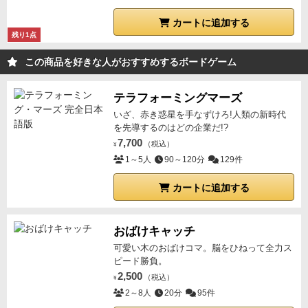
カートに追加する
残り1点
この商品を好きな人がおすすめするボードゲーム
テラフォーミングマーズ
いざ、赤き惑星を手なずけろ!人類の新時代
を先導するのはどの企業だ!?
7,700
（税込）
¥
1～5人
90～120分
129件
カートに追加する
おばけキャッチ
可愛い木のおばけコマ。脳をひねって全力ス
ピード勝負。
2,500
（税込）
¥
2～8人
20分
95件