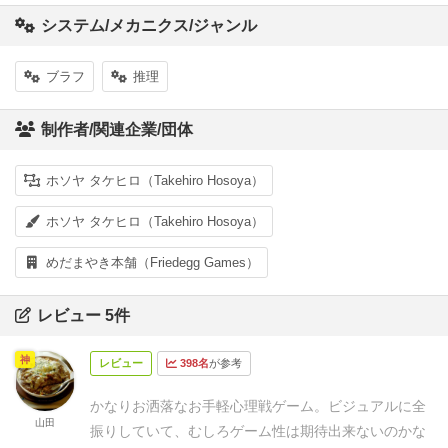
システム/メカニクス/ジャンル
ブラフ
推理
制作者/関連企業/団体
ホソヤ タケヒロ（Takehiro Hosoya）
ホソヤ タケヒロ（Takehiro Hosoya）
めだまやき本舗（Friedegg Games）
レビュー 5件
神
レビュー
398名
が参考
かなりお洒落なお手軽心理戦ゲーム。
ビジュアルに全
山田
振りしていて、むしろゲーム性は期待出来ないのかな