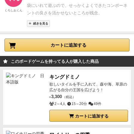
楽しめる良いゲームです。レモンを消費し切った相手
袋にいれて遊ぶので、せっかくよくできたコンポーネ
くろしおくん
を詰ます楽しさは別格なので、ぜひ。
ントの良さを活かせないところが残念。
続きを見る
カートに追加する
このボードゲームを持ってる人が購入した商品
キングドミノ
欲しいタイルを手に入れて、森や海、草原の
広がる自分の王国を広げよう！
3,300
（税込）
¥
2～4人
15～20分
49件
カートに追加する