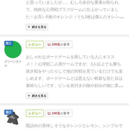
と思っていましたが…。
むしろ余分な要素が削られ
て、純粋な心理戦ブラフゲームに仕上がっていまし
た！
お互い5枚のオレンジ（うち1枚は傷んだオレン
ジ）を伏せて、あとは端から順番にめくっていくだ
続きを見る
け。
ただしオレンジをめくる代わりに、持っているレ
モンを使えば、めくるオレンジの位置を変えることが
国王
レビュー
299名
が参考
出来る。これは相手がめくる位置でも変えることがで
きる。
要素が単純だから、本当にただ心理戦。相手に
おしゃれなボードゲームを探している人にオスス
いつ傷んだオレンジをめくらせたいのか。また、相手
グリーンタイ
メ！！
心理戦二人用ゲームですが、3人以上でも勝ち
ル
はどこで傷んだオレンジをめくらせたがっているの
抜き戦をやったりして他の対戦を見ているだけでも楽
か…。
何度もやればやるほど深みにはまっていく感
しめます。
ボードゲームとは思えない斬新な見た目は
じ。見た目に負けてないゲーム性はお見事です！
素晴らしいです。ビンを色付きの物や好みの物に変え
たりすると一層インテリア感がします。
コンポーネン
続きを見る
トに関して少し悪い点をあげるとすればオレンジが近
くで嗅ぐとシンナーぽい匂いが少し気になりました。
国王
レビュー
240名
が参考
瓶詰めの美味しそうなオレンジとレモン。
シンプルで