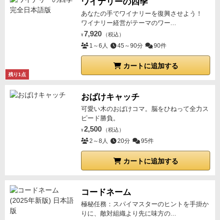
ワイナリーの四季
あなたの手でワイナリーを復興させよう！
ワイナリー経営がテーマのワー...
7,920
（税込）
¥
1～6人
45～90分
90件
カートに追加する
残り1点
おばけキャッチ
可愛い木のおばけコマ。脳をひねって全力ス
ピード勝負。
2,500
（税込）
¥
2～8人
20分
95件
カートに追加する
コードネーム
極秘任務：スパイマスターのヒントを手掛か
りに、敵対組織より先に味方の...