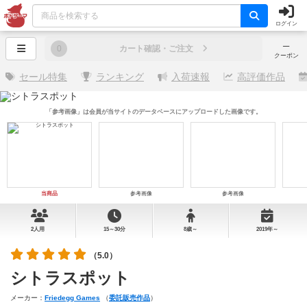
ログイン
─
0
カート確認・ご注文
クーポン
セール特集
ランキング
入荷速報
高評価作品
「参考画像」は会員が当サイトのデータベースにアップロードした画像です。
当商品
参考画像
参考画像
2人用
15～30分
8歳～
2019年～
（5.0）
シトラスポット
メーカー：
Friedegg Games
（
委託販売作品
）