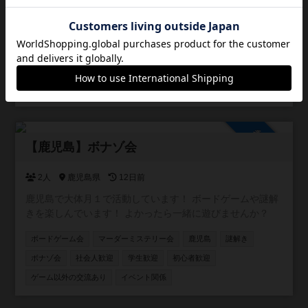
「もっとボードゲームを遊びたい！」のですが友達との日
程がなかなか合わないので一緒に遊んで下さる方を探して
います🙏 現在、33.boardgameというボドゲカフェのイベ
ントに月2〜3回参加しています！ 一緒にイベントに参加、
ボードゲーム会
平日/夜に活動
祝日/祭日に活動
社会人歓迎
または33.boardgameで一緒にボードゲームをできる方是非
ご連絡ください！ 📅 開催日: 33.boardgameのイベント日 ※
初心者歓迎
メインが19:00〜21:00くらいまで 📍 場所：33.boardgame
〒890-0055 鹿児島県鹿児島市上荒田町４４−３２ 3F 🔰 ボ
ードゲーム初心者さんも大歓迎！ ルール説明もしっかり
参加自由
しますので安心してご参加ください。 🌟 いろんな人と一緒
【鹿児島】ボナゾ会
にワイワイ遊びながら、楽しい時間を過ごしましょう！ 興
味のある方はぜひお気軽にご連絡ください！
2人
鹿児島県
12日前
鹿児島で大体月１で活動しています！ ボードゲームや謎解
きを楽しんでいます！ よかったら一緒に遊びませんか？
ボードゲーム会
マーダーミステリー会
鹿児島
謎解き
ボナゾ会
社会人歓迎
学生歓迎
初心者歓迎
ゲーム以外の交流あり
イベント関係