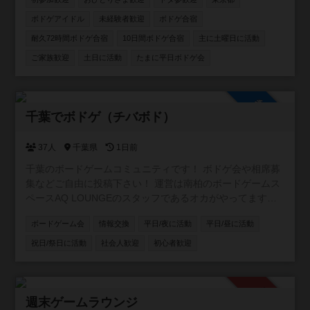
ボドゲアイドル
未経験者歓迎
ボドゲ合宿
耐久72時間ボドゲ合宿
10日間ボドゲ合宿
主に土曜日に活動
ご家族歓迎
土日に活動
たまに平日ボドゲ会
参加自由
千葉でボドゲ（チバボド）
37人
千葉県
1日前
千葉のボードゲームコミュニティです！ ボドゲ会や相席募
集などご自由に投稿下さい！ 運営は南柏のボードゲームス
ペースAQ LOUNGEのスタッフであるオカがやってます。
よろしくお願いします！ #柏 ＃松戸 ＃船橋
ボードゲーム会
情報交換
平日/夜に活動
平日/昼に活動
祝日/祭日に活動
社会人歓迎
初心者歓迎
承認制
週末ゲームラウンジ