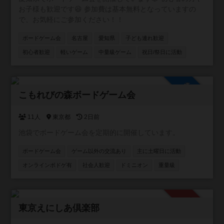
来れば 残りは次のイベントの新しいボドゲを購入したり 何
お子様も歓迎です😆 参加費は基本無料となっていますの
かのイベントの道具を買ったりと 常に参加した皆さんが楽
で、お気軽にご参加ください！！
しく、過ごせる 環境を作って行きたいと思っております！
ボードゲーム会
名古屋
愛知県
子ども連れ歓迎
初心者歓迎
軽いゲーム
中量級ゲーム
祝日/祭日に活動
参加自由
こもれびの森ボードゲーム会
11人
東京都
2日前
池袋でボードゲーム会を定期的に開催しています。
ボードゲーム会
ゲーム以外の交流あり
主に土曜日に活動
オンラインボドゲ有
社会人歓迎
ドミニオン
重量級
承認制
東京えにしあ倶楽部