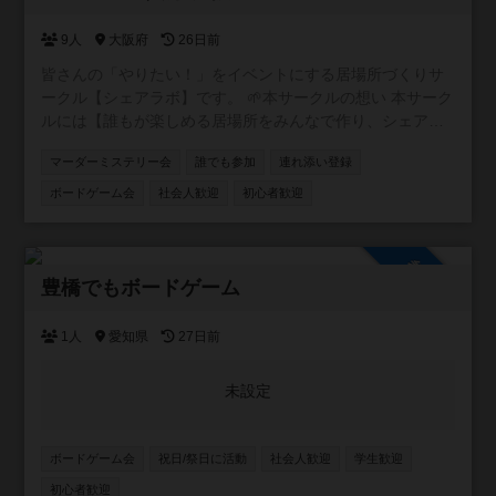
9人
大阪府
26日前
皆さんの「やりたい！」をイベントにする居場所づくりサ
ークル【シェアラボ】です。 🌱本サークルの想い 本サーク
ルには【誰もが楽しめる居場所をみんなで作り、シェアす
る】という想いが込められています。 🌱サークルの雰囲気
マーダーミステリー会
誰でも参加
連れ添い登録
みなさんが楽しい雰囲気づくりをしてくれるおかげで、毎
回和気あいあいとしたイベントになってます！ 20代、30
ボードゲーム会
社会人歓迎
初心者歓迎
代、子供連れ、外国の方など様々な方に来ていただいてま
す⭐️ もっともっと色々な方に来てほしいです！
参加自由
豊橋でもボードゲーム
1人
愛知県
27日前
未設定
ボードゲーム会
祝日/祭日に活動
社会人歓迎
学生歓迎
初心者歓迎