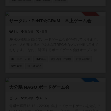
https://www.instagram.com/boardgamesession/
承認制
サークル・PeNT☆GRaM 卓上ゲーム会
3人
東京都
4日前
JR浅草橋駅近郊にてボードゲーム会を開催しております。
また、人が集まるのであればTRPG会などの開催も考えて
おります。 なお、開催するボードゲーム会はオープン会と
していますが、コミュニティへの参加条件は「当サークル
ボードゲーム会
TRPG会
祝日/祭日に活動
社会人歓迎
のボドゲ会に参加したことがあること」となります。先に
コミュニティに参加して空気感確かめたい、みたいなこと
学生歓迎
初心者歓迎
は出来ませんのでご了承願います。
参加自由
大分県 NAGO ボードゲーム会
3人
大分県
4日前
毎週土曜日18:15～22:00に集まってボードゲームを遊んで