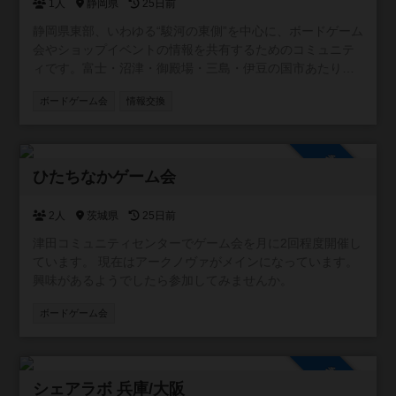
1人
静岡県
25日前
静岡県東部、いわゆる“駿河の東側”を中心に、ボードゲーム
会やショップイベントの情報を共有するためのコミュニテ
ィです。富士・沼津・御殿場・三島・伊豆の国市あたり周
辺を取り扱います。 この地域には個人主催の小さな会から
ボードゲーム会
情報交換
店舗イベントまで幅広い場がありますが、情報が点在して
いて見つけにくいこともあります。 そこで、参加者同士が
「こんな会があるよ」「今度イベントやります」と気軽に
参加自由
投稿できる場として、このコミュニティを作りました。初
ひたちなかゲーム会
心者歓迎の会、重ゲー中心、親子向け、新作体験会など、
ジャンルや規模は問いません。主催者・参加者どちらでも
自由に情報を共有できます。 また、みんなが安心して利用
2人
茨城県
25日前
できるよう、宗教やマルチ商法など、ボードゲームと関係
津田コミュニティセンターでゲーム会を月に2回程度開催し
のない勧誘目的での利用はお控えいただけると助かりま
ています。 現在はアークノヴァがメインになっています。
す。 遊ぶ場所を探している方、仲間を増やしたい方に、ゆ
興味があるようでしたら参加してみませんか。
るく活用していただければうれしいです。
ボードゲーム会
参加自由
シェアラボ 兵庫/大阪