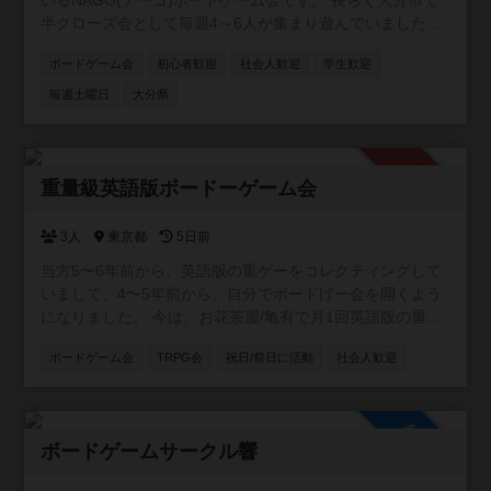
いるNAGO(ナーゴ)ボードゲーム会です。 長らく大分市で
半クローズ会として毎週4～6人が集まり遊んでいました
が、2025年10月よりオープン会として参加者の間口を広げ
ボードゲーム会
初心者歓迎
社会人歓迎
学生歓迎
る運びとなりました。 また土曜日の通常会とは別に、月に
1回日曜または祝日に9:15～18:00でボードゲームデーとし
毎週土曜日
大分県
て長時間遊べる会も開催しています。 参加費は土曜日通常
会は100～200円、ボードゲームデーは200～300円となり
ます(エアコンが必要な季節と利用する部屋により変動)。
承認制
興味がある方は気軽にご参加下さい。 来られる際の連絡や
重量級英語版ボードーゲーム会
質問などはX(旧Twitter)でのメッセージや掲示板やコメント
などでお気軽にどうぞ。 NAGOボードゲーム会 主催者：ぶ
3人
東京都
5日前
ちょー NAGOコミュニティ 管理者 : がろう (Xアカウント :
当方5〜6年前から、英語版の重ゲーをコレクティングして
https://x.com/@Gallow_BG)
いまして、4〜5年前から、自分でボードげー会を開くよう
になりました。 今は、お花茶屋/亀有で月1回英語版の重ゲ
ーで遊ぶ小さいイベントをやっていまして、 1〜２ヶ月に
ボードゲーム会
TRPG会
祝日/祭日に活動
社会人歓迎
一回のペースで3〜４人集まって、遊んでいます。 ボード
ゲーは持ち込みOKですし、当方が持っているやつで遊んで
もOKです。
参加自由
ボードゲームサークル響