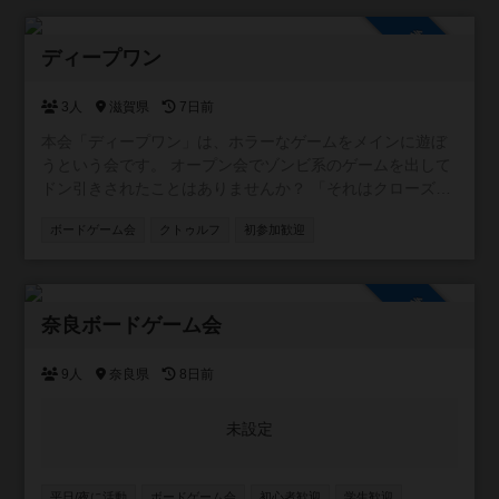
参加自由
ディープワン
3人
滋賀県
7日前
本会「ディープワン」は、ホラーなゲームをメインに遊ぼ
うという会です。 オープン会でゾンビ系のゲームを出して
ドン引きされたことはありませんか？ 「それはクローズ会
向きだよね」と、やんわりと否定されたことはありません
ボードゲーム会
クトゥルフ
初参加歓迎
か？ そんな不遇なホラーゲームも、この日は主役です！持
ち込みも大歓迎ですので、みんなで恐怖の1日を過ごしまし
ょう！ ホラーなゲームをメインにとは言っていますが、そ
参加自由
れしか遊ばないというワケではありません。それらのゲー
奈良ボードゲーム会
ムを積極的に遊びましょうというだけで、割とフリーダム
です。
9人
奈良県
8日前
未設定
平日/夜に活動
ボードゲーム会
初心者歓迎
学生歓迎