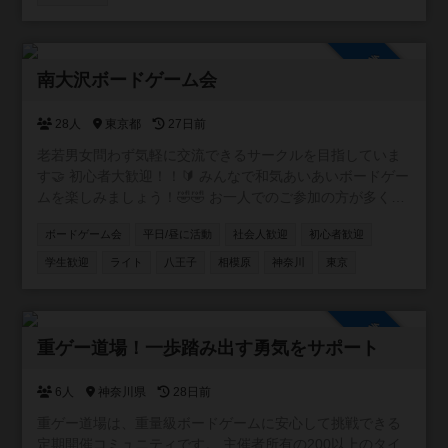
参加自由
南大沢ボードゲーム会
28人
東京都
27日前
老若男女問わず気軽に交流できるサークルを目指していま
す🤝 初心者大歓迎！！🔰 みんなで和気あいあいボードゲー
ムを楽しみましょう！🤣🤣 お一人でのご参加の方が多く、
毎回女性の参加者も複数おりますので、どなたでもお気軽
ボードゲーム会
平日/昼に活動
社会人歓迎
初心者歓迎
にご参加いただけます！ 毎月活動いたしますので、次回以
降参加希望の方も是非メッセージください！ 皆様のご参加
学生歓迎
ライト
八王子
相模原
神奈川
東京
をお待ちしております！ ◾️サークル詳細 ・遊び : ボードゲ
ーム ・場所 : 八王子市南大沢、相模原市 周辺 ・参加費 :
1000円（現地払い。PayPay or 現金） ・途中参加、途中帰
参加自由
宅可能。出入り自由。 ◾️禁止事項 ・勧誘行為（アムウェ
重ゲー道場！一歩踏み出す勇気をサポート
イ、ビジネス勧誘など） ・セクハラ、迷惑行為 ◾️注意事項
・マスク着用でお願いします。 ・飲み物はペットボトルや
6人
神奈川県
28日前
水筒など、フタ付きの物に限りOK。 ・ボードゲームは大切
重ゲー道場は、重量級ボードゲームに安心して挑戦できる
にしましょう。 ・個人間の連絡先の交換などは各々の責任
定期開催コミュニティです。 主催者所有の200以上のタイ