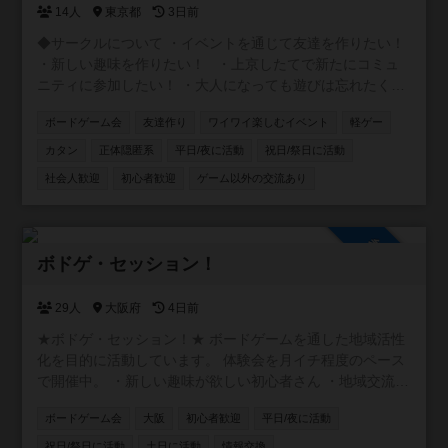
14人
東京都
3日前
◆サークルについて ・イベントを通じて友達を作りたい！
・新しい趣味を作りたい！ ・上京したてで新たにコミュ
ニティに参加したい！ ・大人になっても遊びは忘れたくな
い！ ・旅行やアウトドアなど楽しいことはしてみたい！
ボードゲーム会
友達作り
ワイワイ楽しむイベント
軽ゲー
そんな社会人の居場所を作るサークルです！ ◆ボドゲ会 初
心者に特化したボドゲ会を金曜、土日を中心に開催してま
カタン
正体隠匿系
平日/夜に活動
祝日/祭日に活動
す！ ルール説明等ゆっくりとわかるまで丁寧にしますので
社会人歓迎
初心者歓迎
ゲーム以外の交流あり
初めての方でも安心してください。 軽くてワイワイできる
ライトなゲームを多く取り揃えています。 ボドゲ会で仲良
くなったら飲み会、BBQ等も開催していきます！ みんなで
参加自由
楽しい時間を過ごしましょう！ご参加お待ちしています🎶
ボドゲ・セッション！
29人
大阪府
4日前
★ボドゲ・セッション！★ ボードゲームを通した地域活性
化を目的に活動しています。 体験会を月イチ程度のペース
で開催中。 ・新しい趣味が欲しい初心者さん ・地域交流に
アイデアが欲しい店舗オーナーさん ・卓をお任せできるベ
ボードゲーム会
大阪
初心者歓迎
平日/夜に活動
テランさん ・テストプレイヤーが欲しいクリエーターさん
お気軽にご参加ください！
祝日/祭日に活動
土日に活動
情報交換