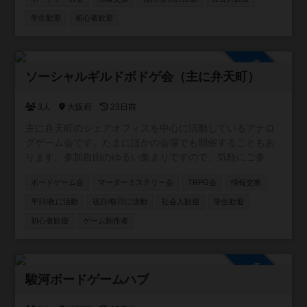
知や雑談に使ってます)
https://line.me/ti/g2/5_rzkfTnDYAR87LOQV7Vcw?
学生歓迎
初心者歓迎
utm_source=invitation&utm_medium=link_copy&utm_camp
aign=default
参加自由
ソーシャルギルドボドゲ会（主に弁天町）
3人
大阪府
23日前
主に弁天町のシェアオフィスを中心に活動しているアナロ
グゲーム会です。たまにほかの会場でも開催することもあ
ります。参加自由のゆるい集まりですので、気軽にご参加
ください！カードゲーム・ボードゲームのほか、希望者が
ボードゲーム会
マーダーミステリー会
TRPG会
情報交換
いればTRPGやマダミスも開催しています。一緒に企画し
てくれる仲間も募集中です。
平日/夜に活動
祝日/祭日に活動
社会人歓迎
学生歓迎
初心者歓迎
ゲーム制作者
参加自由
駿河ボードゲームハブ