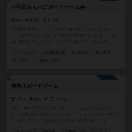
参加自由
段階の「これ、ゲームになるかな？」というお話を一緒に
小牛田おんべこボードゲーム会
模索したい方 ​自作のゲームを遊びたい方 ​ボドゲ界隈のピリ
ッとした空気が苦手で、アットホームに楽しみたい方 ​​◆ 会
4人
宮城県
19日前
のスタイル 「面白いかどうか」を評価し合うのではなく、
宮城県美里町でオープン会の開催を目指し立ち上げまし
「ゲームとして成り立つか」をみんなで実験したり、「作
た。 小牛田駅近くの「美里町駅東地域交流センター」を会
った人が楽しいならいいじゃない！」という精神で、お互
場に開催しております。 オープン会の主な情報発信は
いの作品をのびのびと遊ぶスタイルです。 主催者も手探り
X（旧Twitter）で行っておりますので、ぜひフォローをお願
でのスタートですので、お気軽にメンバー登録からご参加
ボードゲーム会
祝日/祭日に活動
初心者歓迎
社会人歓迎
いします。 https://x.com/kogotaonbeko?s=21
ください！ 青梅線、五日市線沿線の方中心にそれ以外から
学生歓迎
主に土曜日に活動
でも！
参加自由
神奈川ボードゲーム
167人
神奈川県
19日前
横浜・川崎周辺で土日祝にボードゲーム会やっていきま
す！ 情報交換や雑談もやってます！！ イベントの告知など
も大歓迎です！！ 興味あれば気軽に登録お願いしま
す！！！ [参加自由] LINE オープンチャット (イベントの通
ボードゲーム会
情報交換
祝日/祭日に活動
社会人歓迎