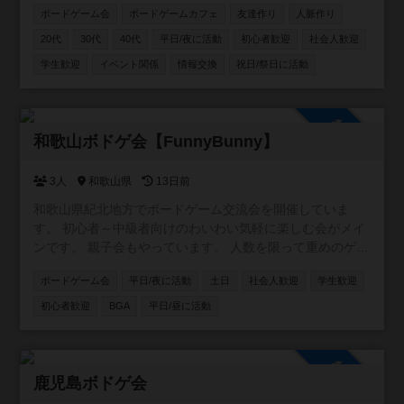
ボードゲーム会
ボードゲームカフェ
友達作り
人脈作り
企画しています✨ 公式ページ https://enjoyjp.jp/
20代
30代
40代
平日/夜に活動
初心者歓迎
社会人歓迎
学生歓迎
イベント関係
情報交換
祝日/祭日に活動
参加自由
和歌山ボドゲ会【FunnyBunny】
3人
和歌山県
13日前
和歌山県紀北地方でボードゲーム交流会を開催していま
す。 初心者～中級者向けのわいわい気軽に楽しむ会がメイ
ンです。 親子会もやっています。 人数を限って重めのゲー
ムをじっくり遊ぶ会もときどきやっています。 ポケカイベ
ボードゲーム会
平日/夜に活動
土日
社会人歓迎
学生歓迎
ントも毎月開催しております！
初心者歓迎
BGA
平日/昼に活動
参加自由
鹿児島ボドゲ会