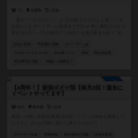
7人
沖縄県
1日前
「週末ゲームラウンジ」は “初対面でもちゃんと楽しい”を
大切にしたボードゲーム交流会です🎲 ✔ 初心者同士だから
気を使わない ✔ 1人参加でも自然に会話が生まれる ✔ 気づ
いたら普通に笑ってる そんな「ちょうどいい距離感」の空
社会人歓迎
平日/夜に活動
ボードゲーム会
間を作っています。 20〜30代中心で、特に“新しい友達が
ほしい社会人”にぴったり。 「ボドゲやったことないけど大
マーダーミステリー会
初心者メイン
沖縄
初心者歓迎
丈夫？」 → むしろそういう人のための会です👌 週末の
祝日/祭日に活動
18歳から40歳まで
夜、ちょっとだけ外に出てみませんか？ ⚠️ 注意事項 ボド
ゲーマコミュニティ登録には、個別のDM送信機能がありま
せん！ 主催者へのご連絡・お問い合わせは、コミュニティ
参加自由
内の掲示板もしくは公式LINEからお願いいたします😸
【4周年！】新宿ボドゲ部【毎月2回！週末に
イベントやってます】
49人
東京都
1日前
新宿・中野・高田馬場 周辺のボードゲーム仲間を募集して
います！ ぜひお気軽に遊びに来てください！
ボードゲーム会
情報交換
祝日/祭日に活動
社会人歓迎