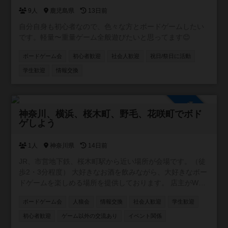
9人
鹿児島県
13日前
自分自身も初心者なので、色々な方とボードゲームしたい
です。軽量〜重量ゲーム全般遊びたいと思ってます😊
ボードゲーム会
初心者歓迎
社会人歓迎
祝日/祭日に活動
学生歓迎
情報交換
参加自由
神奈川、横浜、桜木町、野毛、花咲町でボド
ゲしよう
1人
神奈川県
14日前
JR、市営地下鉄、桜木町駅から近い場所が会場です。（徒
歩2・3分程度） 大好きなお酒を飲みながら、大好きなボー
ドゲームを楽しめる場所を提供しております。 店主がWワ
ークの都合上、営業が不定休です。ですが、レンタルとし
ボードゲーム会
人狼会
情報交換
社会人歓迎
学生歓迎
てスペースを貸し出す事はできます。要するに、店主不在
の時は、お酒や食事の提供、ボードゲームのルール説明が
初心者歓迎
ゲーム以外の交流あり
イベント関係
できません。 少しずつお客様が集まり始め、店内に3組4組