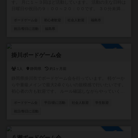
す。 月に１～３回ほど活動しています。 活動の主な日時は
日曜日や祝日の９：００～２０：００です。 ３０分未満の
パーティゲームから２時間以上の重量級ゲームまで幅広く
ボードゲーム会
初心者歓迎
社会人歓迎
福島市
遊んでいます。 初心者の方も大歓迎です！
祝日/祭日に活動
福島県
参加自由
掛川ボードゲーム会
1人
静岡県
約1ヶ月前
静岡県掛川市でボードゲーム会を行っています。 軽ゲーか
ら中量級メインで最大2卓ぐらいの規模感で行いたいです。
初心者の方も歓迎です。 ルール確認しながらやっていくも
のもありますので、ルール覚えながら2周目から本番みたい
ボードゲーム会
平日/昼に活動
社会人歓迎
学生歓迎
な感じで進めていければと思います。 Xアカウント：
https://x.com/kkgw_tablegame
祝日/祭日に活動
参加自由
八潮ボードゲーム会