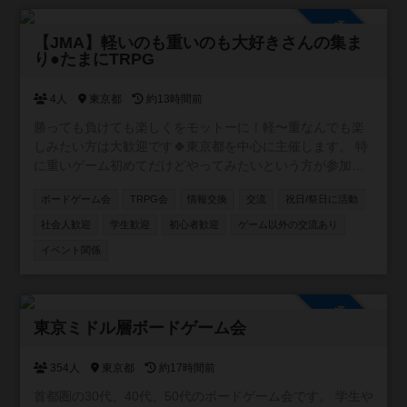
参加自由
【JMA】軽いのも重いのも大好きさんの集ま
り●たまにTRPG
4人
東京都
約13時間前
勝っても負けても楽しくをモットーに！軽〜重なんでも楽
しみたい方は大歓迎です🍀東京都を中心に主催します。 特
に重いゲーム初めてだけどやってみたいという方が参加し
やすいようなイベントを目指しています。 ボドゲ界隈では
ボードゲーム会
TRPG会
情報交換
交流
祝日/祭日に活動
新参者の主催者ですが、毎月新しいボドゲ開拓しているの
でリクエストやおすすめも受け付けます✨
社会人歓迎
学生歓迎
初心者歓迎
ゲーム以外の交流あり
イベント関係
参加自由
東京ミドル層ボードゲーム会
354人
東京都
約17時間前
首都圏の30代、40代、50代のボードゲーム会です。 学生や