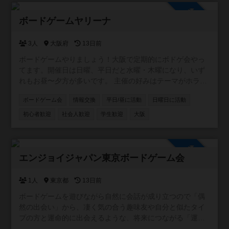
参加自由
ボードゲームヤリーナ
3人
大阪府
13日前
ボードゲームやりましょう！大阪で定期的にボドゲ会やっ
てます。開催日は日曜、平日だと水曜・木曜になり、いず
れもお昼〜夕方が多いです。 主催の好みはテーマがホラ
ー、ファンタジー、SFもの。正体隠匿、推理、おバカ系の
ボードゲーム会
情報交換
平日/昼に活動
日曜日に活動
軽量〜中量級でメジャー作品よりは同人ゲームやマイナー
なのが好き。 ちなみにボードゲームアリーナとは関係あり
初心者歓迎
社会人歓迎
学生歓迎
大阪
ません😆
参加自由
エンジョイジャパン東京ボードゲーム会
1人
東京都
13日前
ボードゲームを遊びながら自然に会話が成り立つので「偶
然の出会い」から、凄く気の合う趣味友や自分と似たタイ
プの方と運命的に出会えるような、将来につながる「運命
の出会い」が見つかる事への願いも込めた交流イベントを