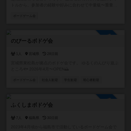
でお願いします。 ・主催者の注意に従わない方は退室して
トルから、参加者の経験や好みに合わせて中量級〜重量級
いただきます。
を中心に選び、少人数でじっくり遊びます。ゲーム間のつ
ボードゲーム会
なぎやウォームアップとして、軽量級も取り入れますの
で、初めての方でも無理なく参加できます。 毎回テーマや
ラインナップを変え、シリーズとして継続開催する予定で
参加自由
す。新しいゲームや遊び方に出会える場です。 持ち込みゲ
のびーるボドゲ会
ームも歓迎ですが、当日の進行や時間の都合によりプレイ
できない場合があります。 ルール説明は必ず行い、希望が
あればプレイ中もアドバイスします。初心者から経験者ま
1人
宮城県
28日前
で、重ゲーの奥深さを安心して体験できる場として、皆さ
宮城県東松島が拠点のボドゲ会です。 ゆるくのんびり遊ぶ
んの「一歩踏み出す勇気」を応援します。
ところ🐟️ 2026年4月〜OPEN🌅
ボードゲーム会
社会人歓迎
学生歓迎
初心者歓迎
参加自由
ふくしまボドゲ会
7人
福島県
30日前
2023年4月頃から福島市で活動しているボードゲーム会で