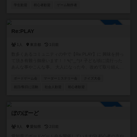
学生歓迎
初心者歓迎
ゲーム制作者
参加自由
Re:PLAY
1人
東京都
1日前
数多くあるコミュニティの中で【Re:PLAY】に 興味を持っ
て頂き有難う御座います！！٩(^‿^)۶ 子ども頃に流行った
あんな事やこんな事。 大人になった今、改めて取り組んで
みたら 絶対に面白くない？もう一度あの頃に戻って。 がコ
ボードゲーム会
マーダーミステリー会
クイズ大会
ンセプトのコミュニティです！！ 主に懐かしい遊びや、 流
行ってはいたけど結局やれずじまいだったこと、 あの当時
祝日/祭日に活動
社会人歓迎
初心者歓迎
TVで観ていた世界など(o^^o) ボードゲームやスポーツ大会
を中心に、 格付けチェックやミニ運動会、 カラオケ大会や
逃走中、クイズ大会、 缶蹴りに紙飛行機飛ばしなどな
参加自由
ど！！ ありとあらゆるコンテンツを シーズンと会場によっ
ぼのぼーど
て行っていきます！ イベント初心者大歓迎！ 気軽に参加し
て 横の繋がりを作って貰えたら（＾Ｏ＾☆♪ 基本的に利益
9人
愛知県
2日前
を出そうとは思っておらず、 会場費や経費などのペイが出
愛知県でボードゲーム会を開催しています🎲 初心者の方や