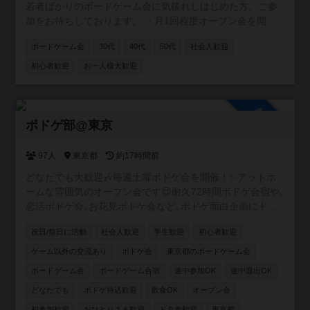
若者ばかりのボードゲーム会に気後れしはじめた方、ご参
加をお待ちしております。 ・月1回程度オープン会を開催
しておりまして 毎回1/3くらいの方が初参加頂いておりま
ボードゲーム会
30代
40代
50代
社会人歓迎
す。 ・安価に時間を気にせず遊べるよう、参加費500円、8
時間以上を目処としております。 ・参加費以外の名目で追
初心者歓迎
お一人様大歓迎
加費用は頂きません。 ・主に区内公共施設で開催しており
ます。
参加自由
ボドゲ部@東京
97人
東京都
約17時間前
どなたでも大歓迎🎶毎週土曜ボドゲ会を開催！✨アットホ
ームな雰囲気のオープン会です😊耐久72時間ボドゲ合宿や､
恋活ボドゲ会､お花見ボドゲ会など､ボドゲ面白企画にトラ
イ中💞軽ゲーから重ゲーまで幅広くプレイします🎲基本的
祝日/祭日に活動
社会人歓迎
学生歓迎
初心者歓迎
に土日祝､たまに平日にも開催✨おひとりさまで初参加から
の､リピート率高め❗️ぜひ一度､気軽に足を運んでいただけた
ゲーム以外の交流あり
ボドゲ会
東京都のボードゲーム会
ら嬉しいです☺️🐾
ボードゲーム会
ボードゲーム合宿
途中参加OK
途中退出OK
どなたでも
ボドゲ持込歓迎
飲食OK
オープン会
初参加歓迎
おひとりさま歓迎
ドタ参歓迎
東京都