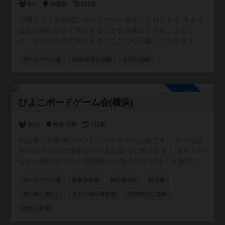
6人
沖縄県
5日前
沖縄で月イチ目標にボードゲーム会をしております 今まで
はあの病のせいで停止することを余儀なくされてました
が、徐々に復活の兆しを感じここにも記載しております。
基本的には皆のやりたいゲームを持ち寄ったり、こちらの
ボードゲーム会
祝日/祭日に活動
土日に活動
所有物を遊んだりしてワイワイしております
参加自由
ひよこボードゲーム会(横浜)
10人
神奈川県
7日前
初心者・初参加にやさしいボードゲーム会です。 ルール説
明が10分以内の簡単なゲームに絞って遊びます！ 場所：か
ながわ県民センター(横浜駅から徒歩6分) 日時：３週間に１
回ペース 土日の13:30-19:00
ボードゲーム会
初参加歓迎
初心者向け
初心者
初心者に優しい
ボドゲ初心者歓迎
祝日/祭日に活動
社会人歓迎