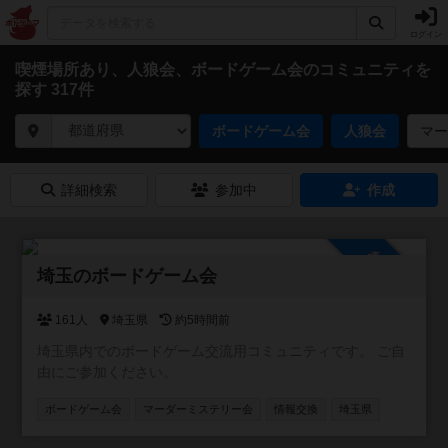
ログイン
喫煙場所あり、人狼会、ボードゲーム会のコミュニティを
探す 317件
ボードゲーム会
人狼会
マー
詳細検索
参加中
作成
参加自由
埼玉のボードゲーム会
161人
埼玉県
約5時間前
埼玉県内でのボードゲーム交流用コミュニティです。 ご自
由にご参加ください。
ボードゲーム会
マーダーミステリー会
情報交換
埼玉県