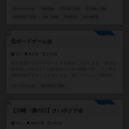
eYgmse_rrqjdocqrTv36ac4/edit ◆次回日程 すぐ下の「ボ
ボードゲーム会
情報交換
平日/昼に活動
平日/夜に活動
ードゲーム会」からご確認いただけます
祝日/祭日に活動
社会人歓迎
学生歓迎
初心者歓迎
参加自由
北ボードゲーム会
2人
東京都
17日前
東京都北区でボードゲーム会を開催しております。 弊会は
基本的には祝日または振替休日のみの開催です。 ごく希に
日曜開催をすることもあります。 軽いゲームから長時間ゲ
ームまで、 初めての方でもまったりと遊べるゲーム会を目
ボードゲーム会
祝日/祭日に活動
指しております。 ぜひお気軽にご参加ください。
https://kita-boardgame.blogspot.com/
参加自由
【川崎・溝の口】さいボドゲ会
23人
神奈川県
18日前