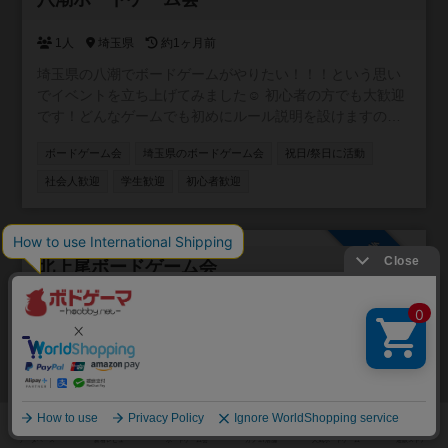
1人
埼玉県
約1ヶ月前
埼玉県の八潮でボードゲームがやりたい！！！という思い
でイベントを立ち上げてみました☺ 初心者の方でも大歓迎
です！どんなゲームでも初めにルール説明を設けますので
『ボードゲームをやった事がないけど興味はある・・・❗️』
ボードゲーム会
埼玉県のボードゲーム会
祝日/祭日に活動
という方も是非お越しください。 もちろん経験者の方もゲ
ーム持ち込み等、大歓迎です！ 以下、イベントの御案内で
社会人歓迎
学生歓迎
初心者歓迎
す。 ✨詳細✨ 開催日時：5月30(土)13：00～21：30(受付
12：55～) 開催場所：八潮市民文化会館駅前分館 048-997-
3777多目的ホールＢ （八潮市大瀬一丁目1番地
参加自由
1 マインループ1階） 最寄り駅：八潮駅（つくばエクスプ
北上尾ボードゲーム会
レス）徒歩1分 参加費用：会場費6400円を参加者で割りま
す。※参加者が8名ならお一人様800円 参加人数：15名定員
14人
埼玉県
約1ヶ月前
参加年齢：15歳以上 (中学生以下の方は18歳以上の方同伴
埼玉県の北上尾にてボードゲーム会を開催しております。
でのみ参加可能) 参加方法:私まで直接ご連絡ください ✨✨
(大宮から2駅隣、池袋から40分ほど) 初めての方もボドゲ初
注意事項✨✨ ・勧誘行為はご遠慮ください ・思いやりのあ
心者の方でもどなたでも楽しめる環境を用意しておりま
る空間づくりにご協力をお願いいたします
す。主催含めみんなが持ってきてくれるゲームは新旧含め
ボードゲーム会
埼玉
協力
対戦
上尾
大宮
100種類以上のゲームをご用意しております。 駐車場は200
台ほどで無料です。 6年1月10日現在/114回の開催をしてお