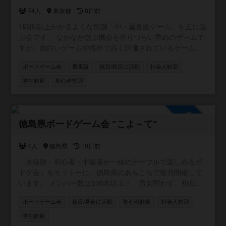
74人
東京都
8日前
1時間以上かかるような所謂「中・重量級ゲーム」を主に遊
ぶ会です。 なかなか遊ぶ機会を作りづらい重めのゲームで
すが、面白いゲームや海外で高く評価されているゲームも
沢山あり、それらを遊ぶ場を作りたくこの会を作りまし
ボードゲーム会
重量級
祝日/祭日に活動
社会人歓迎
た。重ゲーが初めてという方も歓迎です。 主催者持参のゲ
ームに関してはインストを行います。持ち込み歓迎です
学生歓迎
初心者歓迎
が、インストをお願いすることになると思います。 ◆ゲー
ム会概要◆ 【会場】東京都練馬区桜台1-22-9 桜台地域集
会所 【日時】主に土日祝 ９時間前後 【参加費】５００円
参加自由
（現金） 【ゲーム】5～6タイトル程を持参します 【年齢】
徳島県ボードゲーム会 "こよ～て"
10代～50代 ・途中参加・退出可 ・日本人の方限定 ⚠本会
は中・重量級ゲーム主に遊ぶ都合上、インスト・プレイ時
4人
徳島県
10日前
間が長くなる事があり、待ち時間が発生する場合がありま
「未経験・初心者・中級者が一緒のテーブルで楽しめるボ
す。 ◆掲示板にある注意事項を必ずお読みください◆
ドゲ会」をモットーに、徳島県のあちこちで毎月開催して
います。 メンバー数は100名以上！ 男女問わず、初心者
から経験者まで時間を忘れてボドゲを楽しんでいます♪ 当
ボードゲーム会
休日/昼夜に活動
初心者歓迎
社会人歓迎
会の特徴は３つ！ ①常連は二の次、とにかく初心者第一優
先！ ②ふらっと気軽に、アポなし途中参加歓迎！ ③待ち時
学生歓迎
間なし、何時に来てもすぐボドゲ！ 会の詳細はホームペー