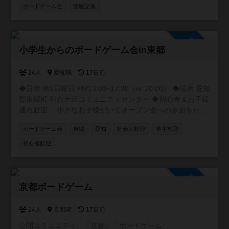
の主な開催時間 平日夜 土日祝日夜
ボードゲーム会
情報交換
参加自由
小学生からのボードゲーム会in東郷
24人
愛知県
17日前
◆日時 第1日曜日 PM13:00~17:30（or 20:00） ◆場所 愛知
郡東郷町 和合ケ丘コミュニティセンター ◆初心者＆お子様
連れ歓迎 ・小さなお子様がいてオープン会への参加をため
らっていた方 ・お子様と一緒に楽しみたい方 ・ゲーマー同
ボードゲーム会
東郷
愛知
社会人歓迎
学生歓迎
士の交流を深めたい方 ・お子様に優しく接してくださる方
ぜひ一緒に遊びましょう！ コミュニティでは、出欠連絡の
初心者歓迎
他に、 「あのゲーム誰か持っていないかな？」という検索
もできます。 例えば、「〇〇さん、今度の会で△△を持っ
てきてもらえませんか？」とか、 「□□を買おうか迷ってい
参加自由
るのですが、遊んでみてどうでしたか？」のように使って
京都ボードゲーム
ください。 ◆Xでも過去回の様子をときどき投稿していま
す https://x.com/KA_KI_KA_ ◆会員 ・参加の際は登録をお
24人
京都府
17日前
願いします ・初回参加時は登録不要です
公開コミュニティ、「京都」「ボードゲーム」
https://docs.google.com/forms/d/1PHSRkqTxkTMn2tqvo5lu