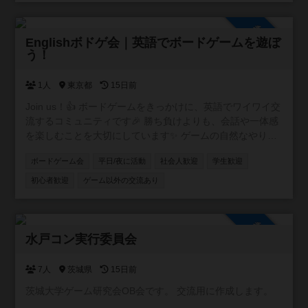
入り相席で一緒のゲームを楽しんでもらえる機会も増えま
した。 店内には約２００種類のボドゲ、いくつかの人狼
参加自由
系、クトゥルフ神話TRPGのルールブックがございます。
Englishボドゲ会｜英語でボードゲームを遊ぼ
う！
ボドゲ会、、人狼会、それぞれにお酒のありなし、平日、
土日祝のカテゴリに分けて参加を募っていきます。 これか
ら先、マダミス会、TRPGのでGM担当になっていけるよう
1人
東京都
15日前
にしていきます。一日店長権なんていうのもいいかもしれ
Join us！👍 ボードゲームをきっかけに、英語でワイワイ交
ません。 いずれにせよ、皆さんの協力が必要です。コミュ
流するコミュニティです🎉 勝ち負けよりも、会話や一体感
ニティに参加いただき、開催の連絡ができる人数を増やさ
を楽しむことを大切にしています✨ ゲームの自然なやりと
せてください。そして、ご要望に応えられるような大会運
りの中で英語に触れながら、新しい人とのつながりを増や
営を致します。
ボードゲーム会
平日/夜に活動
社会人歓迎
学生歓迎
しましょう😊 英語と日本語の両方に堪能なインストラクタ
ーが参加しますので、英語に自信がない方でも安心！ 一緒
初心者歓迎
ゲーム以外の交流あり
に遊び、話し、交流を楽しみましょう！ Come hang out
with us！🌍 💡こんな方におすすめ ・英語で話せる仲間が欲
しい方 ・英語を使う機会を気軽に持ちたい方 ・新しい人と
参加自由
交流するのが好きな方 ・英会話（スピーキング・リスニン
水戸コン実行委員会
グ）を練習したい方 🎲ボードゲームについて 人数や雰囲気
に合わせて、会話が自然に生まれるゲームを中心に遊びま
7人
茨城県
15日前
す！ ＜例＞ ジャスト・ワン あなたランキング7 適当なカン
茨城大学ゲーム研究会OB会です。 交流用に作成します。
ケイ など 📍イベントの主な開催場所 渋谷 新宿 🕒イベント