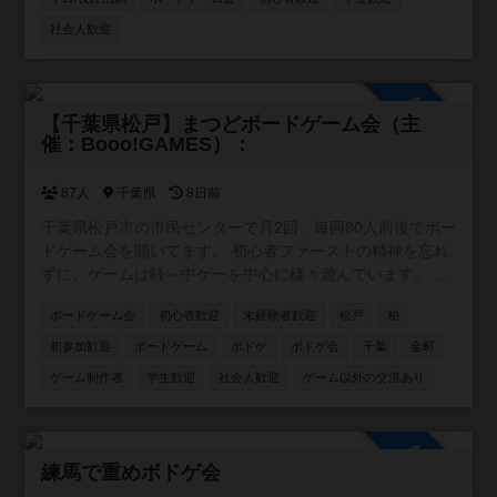
社会人歓迎
参加自由
【千葉県松戸】まつどボードゲーム会（主
催：Booo!GAMES）：
87人
千葉県
8日前
千葉県松戸市の市民センターで月2回、毎回80人前後でボー
ドゲーム会を開いてます。 初心者ファーストの精神を忘れ
ずに、ゲームは軽～中ゲーを中心に様々遊んでいます。 各
参加者の持ち込み分を含めると200種類以上のゲームがあり
ボードゲーム会
初心者歓迎
未経験者歓迎
松戸
柏
ます。 当会は初心者や未経験者からの方も多く、熟練者の
方も含めて楽しく遊んでいます。初参加やお1人様の参加で
初参加歓迎
ボードゲーム
ボドゲ
ボドゲ会
千葉
金町
も運営がサポートしますので安心してご参加ください！ 興
ゲーム制作者
学生歓迎
社会人歓迎
ゲーム以外の交流あり
味のある方は一緒に遊びましょ～！ ※ボドゲ会の開催概要
は、ボードゲーム会のページをご確認ください ※他募集サ
イトでも募集しているため、早期に埋まることがありま
参加自由
す。
練馬で重めボドゲ会