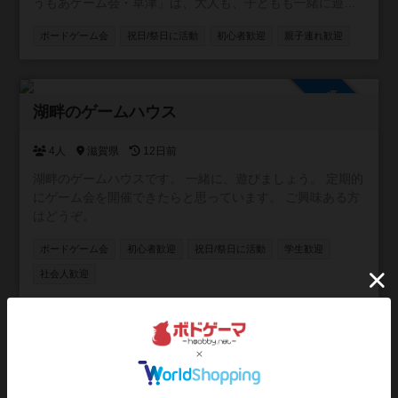
うもあゲーム会・草津」は、大人も、子どもも一緒に遊べ
る無料のゲーム会です。 ご参加、待ってます。
ボードゲーム会
祝日/祭日に活動
初心者歓迎
親子連れ歓迎
参加自由
湖畔のゲームハウス
4人
滋賀県
12日前
湖畔のゲームハウスです。 一緒に、遊びましょう。 定期的
にゲーム会を開催できたらと思っています。 ご興味ある方
はどうぞ。
ボードゲーム会
初心者歓迎
祝日/祭日に活動
学生歓迎
社会人歓迎
参加自由
ボードゲームをしよう！
1人
12日前