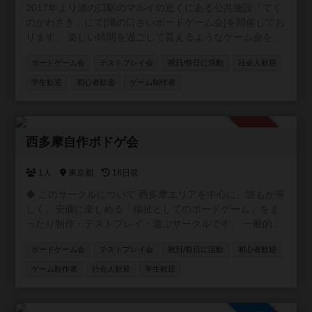
2017年より溝の口駅のマルイの近くにある公共施設「てく
のかわさき」にて[溝の口さいボードゲーム会]を開催してお
ります。 楽しい時間を過ごして貰えるようなゲーム会を目
指しております。 ボードゲーム初心者の方や、興味はある
ボードゲーム会
テストプレイ会
祝日/祭日に活動
社会人歓迎
という方の参加大歓迎致します。 ゲームのルールの説明な
どはゲーム開始時に詳しい者が説明致しますのでご安心く
学生歓迎
初心者歓迎
ゲーム制作者
ださい。 途中参加や当日になっての参加表明も大歓迎で
す。
承認制
西多摩自作ボドゲ会
1人
東京都
18日前
​◆ このサークルについて 西多摩エリアを中心に、誰もが等
しく、安価に楽しめる「福祉としてのボードゲーム」をま
ったり制作・テストプレイ・遊ぶサークルです。 ​一般的な
「商業向けの洗練されたゲーム」を目指す場所ではありま
ボードゲーム会
テストプレイ会
祝日/祭日に活動
初心者歓迎
せん。 ​お金をかけずに、そこにいる全員が笑顔になれるゲ
ームを作りたい！ ​そんな「体験の共有」や「誰も置いてけ
ゲーム制作者
社会人歓迎
学生歓迎
ぼりにしない優しさ」を大切にしたゲーム作りをしていま
す。 ​◆ こんな方を募集しています（初心者・未経験者大歓
迎！） ​自分でシンプルなゲームを作ってみたい方 ​アイデア