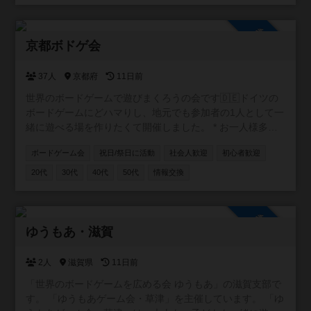
ジをチェック↓ https://coyote-boardgame.com/
参加自由
京都ボドゲ会
37人
京都府
11日前
世界のボードゲームで遊びまくろうの会です🇩🇪ドイツの
ボードゲームにどハマりし、地元でも参加者の1人として一
緒に遊べる場を作りたくて開催しました。 * お一人様多
数！初参加も大歓迎 * 手ぶらOK！ボドゲ持ち込み大歓迎 *
ボードゲーム会
祝日/祭日に活動
社会人歓迎
初心者歓迎
入退室時間は自由 もちろん、市外・府外の方も大歓迎で
す。 月1回程度、公共施設でオープン会を開催していま
20代
30代
40代
50代
情報交換
す。 お気軽にご参加お待ちしています🐈 ※2025.12月よ
り、オープン会を休止しております。ぼちぼち掲示板から
再開していきますので、気長によろしくです〜🐈
参加自由
ゆうもあ・滋賀
2人
滋賀県
11日前
「世界のボードゲームを広める会 ゆうもあ」の滋賀支部で
す。 「ゆうもあゲーム会・草津」を主催しています。 「ゆ