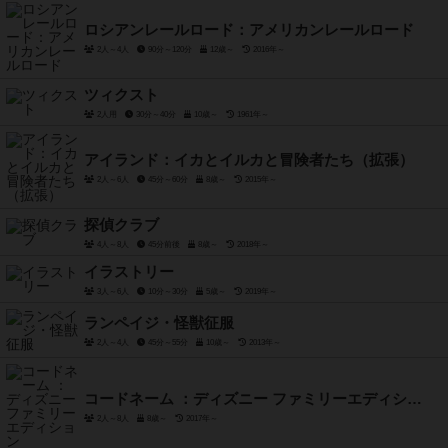
ロシアンレールロード：アメリカンレールロード
2人～4人
90分～120分
12歳～
2016年～
ツィクスト
2人用
30分～40分
10歳～
1961年～
アイランド：イカとイルカと冒険者たち（拡張）
2人～6人
45分～60分
8歳～
2015年～
探偵クラブ
4人～8人
45分前後
8歳～
2018年～
イラストリー
3人～6人
10分～30分
5歳～
2019年～
ランペイジ・怪獣征服
2人～4人
45分～55分
10歳～
2013年～
コードネーム ：ディズニー ファミリーエディション
2人～8人
8歳～
2017年～