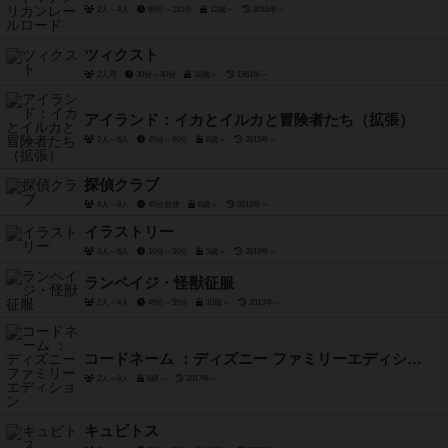
2人～4人
90分～120分
12歳～
2016年～
ツィクスト
2人用
30分～40分
10歳～
1961年～
アイランド：イカとイルカと冒険者たち（拡張）
2人～6人
45分～60分
8歳～
2015年～
探偵クラブ
4人～8人
45分前後
8歳～
2018年～
イラストリー
3人～6人
10分～30分
5歳～
2019年～
ランペイジ・怪獣征服
2人～4人
45分～55分
10歳～
2013年～
コードネーム ：ディズニー ファミリーエディション
2人～8人
8歳～
2017年～
キュビトス