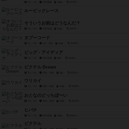
2人～4人
15分前後
10歳～
2017年～
ルービックレース
そういうお前はどうなんだ？
3人～6人
20分前後
12歳～
2021年～
タブーコード
2人～8人
1分～10分
12歳～
2018年～
ビッグ・アイディア
3人～6人
25分前後
8歳～
2011年～
ピクテル Dream
3人～6人
15分～30分
6歳～
2021年～
ウリカイ
2人～4人
30分～60分
12歳～
2019年～
おとなのどっちぼーい
3人～6人
30分～60分
18歳～
2021年～
ヒバチ
2人～4人
45分前後
10歳～
2021年～
ピクテル