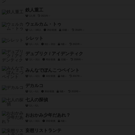
鉄人重工
2人用
2021年～
ウェルカム・トゥ
1人～100人
25分前後
10歳～
2018年～
シレット
3人～6人
5分～15分
6歳～
2021年～
デュプリク / アイデンティク
3人～10人
45分前後
12歳～
2006年～
みんなでぽんこつペイント
3人～12人
10分前後
6歳～
2017年～
デカルコ
3人～6人
30分前後
8歳～
2019年～
七人の探偵
2人～6人
おおかみ少年だあれ？
3人～10人
15分前後
6歳～
妄想リストランテ