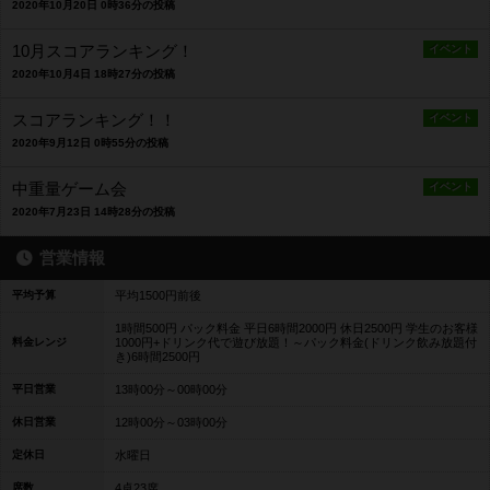
2020年10月20日 0時36分の投稿
10月スコアランキング！
イベント
2020年10月4日 18時27分の投稿
スコアランキング！！
イベント
2020年9月12日 0時55分の投稿
中重量ゲーム会
イベント
2020年7月23日 14時28分の投稿
営業情報
平均予算
平均1500円前後
1時間500円 パック料金 平日6時間2000円 休日2500円 学生のお客様
料金レンジ
1000円+ドリンク代で遊び放題！～パック料金(ドリンク飲み放題付
き)6時間2500円
平日営業
13時00分～00時00分
休日営業
12時00分～03時00分
定休日
水曜日
席数
4卓23席