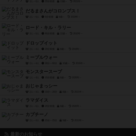
3人～6人
20分前後
13歳～
2021年～
だるまさんがコロンブス！
2人～6人
5分前後
6歳～
2019年～
ロード・キル・ラリー
3人～6人
90分前後
12歳～
2010年～
ドロップイット
2人～4人
20分前後
8歳～
2018年～
ミープルウォー
2人～4人
30分～60分
10歳～
2016年～
モンスタースープ
1人～4人
15分前後
8歳～
2020年～
おじゃまっシー
2人～4人
15分～20分
8歳～
2021年～
ラマダイス
2人～6人
20分前後
8歳～
2020年～
カプチーノ
2人～4人
15分～25分
9歳～
2013年～
最新のお知らせ