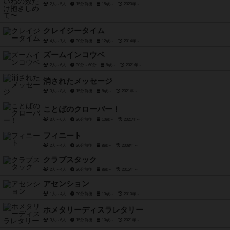
2人～5人
15分前後
15歳～
2020年～
クレイジータイム
4人～7人
30分前後
12歳～
2014年～
ズームインコウベ
2人～6人
30分～60分
8歳～
2021年～
消されたメッセージ
3人～8人
15分前後
8歳～
2021年～
ことばのクローバー！
3人～6人
30分前後
10歳～
2021年～
フィニート
2人～4人
20分前後
8歳～
2008年～
クラブスタック
2人～4人
20分前後
8歳～
2015年～
アセンション
1人～4人
30分前後
13歳～
2010年～
ホメタリーディスラレタリー
3人～6人
15分前後
10歳～
2021年～