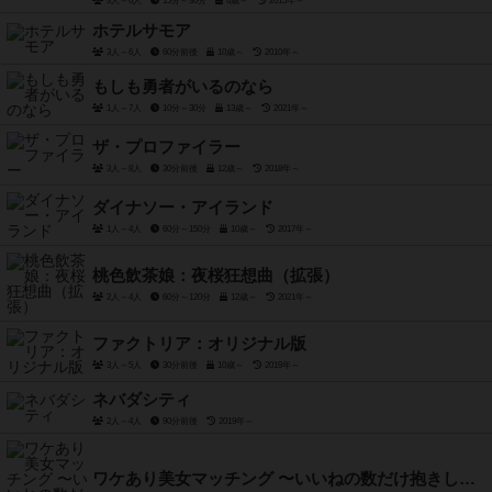
3人～6人
15分～30分
6歳～
2015年～
ホテルサモア
3人～6人
60分前後
10歳～
2010年～
もしも勇者がいるのなら
1人～7人
10分～30分
13歳～
2021年～
ザ・プロファイラー
3人～8人
30分前後
12歳～
2018年～
ダイナソー・アイランド
1人～4人
60分～150分
10歳～
2017年～
桃色飲茶娘：夜桜狂想曲（拡張）
2人～4人
60分～120分
12歳～
2021年～
ファクトリア：オリジナル版
3人～5人
30分前後
10歳～
2019年～
ネバダシティ
2人～4人
90分前後
2019年～
ワケあり美女マッチング 〜いいねの数だけ抱きしめて〜