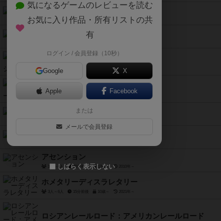
気になるゲームのレビューを読む
クレイジータイム
お気に入り作品・所有リストの共
4人～7人
30分前後
12歳～
2014年～
ズームインコウベ
有
2人～6人
30分～60分
8歳～
2021年～
ログイン / 会員登録（10秒）
消されたメッセージ
3人～8人
15分前後
8歳～
2021年～
Google
X
ことばのクローバー！
Apple
Facebook
3人～6人
30分前後
10歳～
2021年～
フィニート
または
2人～4人
20分前後
8歳～
2008年～
メールで会員登録
クラブスタック
2人～4人
20分前後
8歳～
2015年～
アセンション
しばらく表示しない
1人～4人
30分前後
13歳～
2010年～
ホメタリーディスラレタリー
3人～6人
15分前後
10歳～
2021年～
ロシアンレールロード：アメリカンレールロード