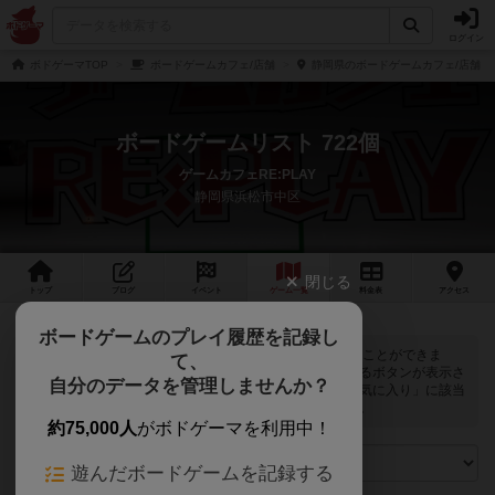
ログイン
ボドゲーマTOP
ボードゲームカフェ/店舗
静岡県のボードゲームカフェ/店舗
ボードゲームリスト 722個
ゲームカフェRE:PLAY
静岡県浜松市中区
閉じる
トップ
ブログ
イベント
ゲーム
一覧
料金
表
アクセス
ボードゲームのプレイ履歴を記録し
ゲームカフェRE:PLAYでは
722
個のボードゲームで遊ぶことができま
て、
す。ログインすると自分のマイボードゲームに登録できるボタンが表示さ
自分のデータを管理しませんか？
れます。また、マイボードゲームの「興味あり」と「お気に入り」に該当
するボードゲームがピックアップされるようになります。
約75,000人
がボドゲーマを利用中！
遊んだボードゲームを記録する