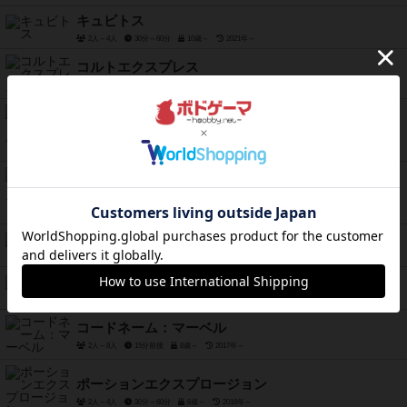
キュビトス
2人～4人
30分～60分
10歳～
2021年～
コルトエクスプレス
2人～6人
30分～40分
10歳～
2014年～
アンユージュアル・サスペクツ
3人～18人
10分～30分
13歳～
2015年～
スピンデレラ（クモのシンデレラ）
2人～4人
20分前後
6歳～
2015年～
ピクチャーズ
3人～5人
20分～30分
8歳～
2019年～
グラフィティ
3人～8人
12歳～
2007年～
コードネーム：マーベル
2人～8人
15分前後
8歳～
2017年～
ポーションエクスプロージョン
2人～4人
30分～60分
8歳～
2016年～