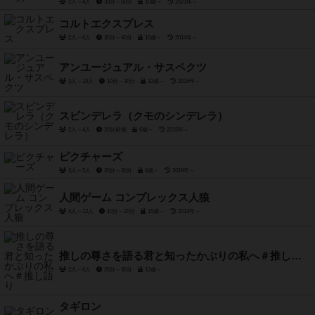
2人～4人
30分～60分
10歳～
2021年～
コルトエクスプレス
2人～6人
30分～40分
10歳～
2014年～
アンユージュアル・サスペクツ
3人～18人
10分～30分
13歳～
2015年～
スピンデレラ（クモのシンデレラ）
2人～4人
20分前後
6歳～
2015年～
ピクチャーズ
3人～5人
20分～30分
8歳～
2019年～
人間ゲーム コンプレックス人狼
4人～12人
10分～20分
15歳～
2013年～
推しの尊さを語る君と知ったかぶりの私へ＃推し語り
2人～6人
20分～30分
12歳～
タギロン