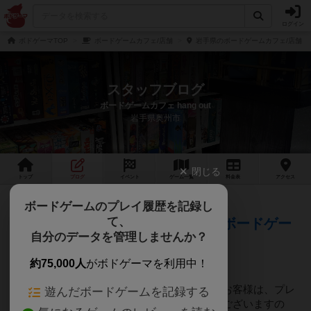
ログイン
ボドゲーマTOP
ボードゲームカフェ/店舗
岩手県のボードゲームカフェ/店舗
スタッフブログ
ボードゲームカフェ hang out
岩手県奥州市
閉じる
トップ
ブログ
イベント
ゲーム
一覧
料金
表
アクセス
約1ヶ月前
ボードゲームのプレイ履歴を記録し
2026年07月04日 11時59分頃
て、
ご予約でのご利用をおすすめするボードゲー
自分のデータを管理しませんか？
ム
約75,000人
がボドゲーマを利用中！
下記に記載のボードゲームをプレイご希望のお客様は、プレ
遊んだボードゲームを記録する
イ時間が長く、ほかのお客様と被る可能性がございますの