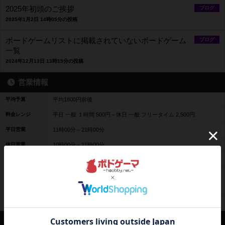
2025年初頭のご挨拶
ブログ
2025年1月2日 14時05分の投稿
ボードゲームリストに掲載されていないボードゲーム
ブログ
一覧
2024年12月13日 13時15分の投稿
営業情報
平均予算
平均1800円前後
料金レンジ
平日 一般 １時間 500円～休日 一般 フリータイム 2,500円
平日営業
11時00分～21時00分
休日営業
10時00分～21時00分
定休日
毎週火曜日、水曜日
不定休や年末年始等のお知らせは主にインスタグラムのアカウント
備考
でお知らせしています。
https://www.instagram.com/boardgamecafehangout/
席数
7卓24席
スタッフ