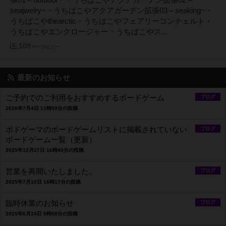
張01～outdoor~ ・うちばこやアクアガーデン拡張02～
seajwelry~・うちばこやアクアガーデン拡張03～seaking~・
うちばこやthearctic・うちばこやフェアリーコンチェルト・
うちばこやエンクロージャー・うちばこやス...
109
ページビュー
最新のお知らせ
ご予約でのご利用をおすすめするボードゲーム
ブログ
2026年7月4日 11時59分の投稿
ボドゲーマのボードゲームリストに掲載されていない
ブログ
ボードゲーム一覧（更新）
2025年12月27日 16時40分の投稿
営業を再開いたしました。
ブログ
2025年7月10日 16時17分の投稿
臨時休業のお知らせ
ブログ
2025年6月24日 9時58分の投稿