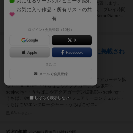
気になるゲームのレビューを読む
で、ご来店予定の前日までにご予約をおすすめ致します。・
お気に入り作品・所有リストの共
うちばこやSWEETLANDSプレイ人数１～４人、プレイ時間
１００～２００分・ケンビルSlaytheSpireTheBoradGame...
有
20
ページビュー
ログイン / 会員登録（10秒）
Google
X
7ヶ月前
2025年12月27日 16時40分頃
ボドゲーマのボードゲームリストに掲載され
Apple
Facebook
ていないボードゲーム一覧（更新）
または
メールで会員登録
・うちばこやアクアガーデン・うちばこやアクアガーデン拡
張01～outdoor~ ・うちばこやアクアガーデン拡張02～
seajwelry~・うちばこやアクアガーデン拡張03～seaking~・
しばらく表示しない
うちばこやthearctic・うちばこやフェアリーコンチェルト・
うちばこやエンクロージャー・うちばこやス...
63
ページビュー
約1年前
2025年07月10日 16時17分頃