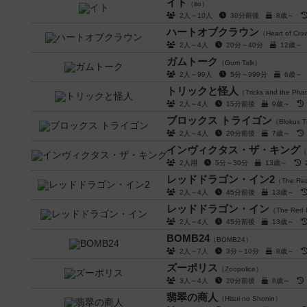
イト
（ito）
2人～10人
30分前後
8歳～
ハートオブクラウン
（Heart of Cr
2人～4人
20分～40分
12歳
ガムトーク
（Gum Talk）
2人～99人
5分～999分
6歳
トリックと怪人
（Tricks and the Ph
2人～4人
15分前後
9歳～
ブロックス トライゴン
（Blokus T
2人～4人
20分前後
7歳～
インヴィクタス・ザ・キング
（
2人用
5分～30分
13歳～
レッドドラゴン・イン2
（The Red
2人～4人
45分前後
13歳～
レッドドラゴン・イン
（The Red 
2人～4人
45分前後
13歳～
BOMB24
（BOMB24）
2人～7人
3分～10分
8歳～
ズーポリス
（Zoopolice）
3人～4人
20分前後
8歳～
翡翠の商人
（Hisui no Shonin）