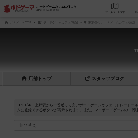
ボードゲームカフェに行こう！
610件以上の店舗情報
データベース
検
ボドゲーマTOP
ボードゲームカフェ/店舗
東京都のボードゲームカフェ/店舗
店舗
トップ
スタッフ
ブログ
TRETÅR - 上野駅から一番近くて安いボードゲームカフェ（トレートー
ムに登録できるボタンが表示されます。また、マイボードゲームの「興