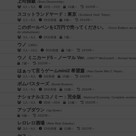
上司独裁
（Boss Dictatorship）
4人～5人
10分～15分
12歳～
2025年～
スコットランドヤード：東京
（Scotland Yard: Tokyo）
2人～6人
45分前後
8歳～
2014年～
このボールペンを1万円で売ってください。
（Kono Ballpen wo i
de uttekudasai）
3人～6人
20分前後
7歳～
ウノ
（UNO）
2人～10人
30分前後
7歳～
1979年～
ウノ ミニカード5 – ノーマル Ver.
（UNO™ MiniCards5 – Normal Vers
7歳～
2025年～
はぁって言うゲームmini2 希望篇
（Haa Game Mini 2: Hope）
2人～6人
3分前後
15歳～
2025年～
ボムバスターズ
（Bomb Busters）
2人～5人
30分前後
10歳～
2024年～
ナショナルエコノミー：完全版
（National Economy: Complete versio
1人～4人
30分～45分
12歳～
2025年～
アップダウン
（Up Down）
6歳～
2025年～
レロレロ酒場
（Relo Relo Sakaba）
3人～8人
15分前後
12歳～
2022年～
ヤス