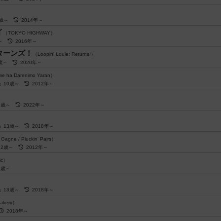
8歳～
2014年～
イ
（TOKYO HIGHWAY）
歳～
2016年～
ターンズ！
（Loopin' Louie: Returns!）
4歳～
2020年～
e ha Darenimo Yaran）
10歳～
2012年～
8歳～
2022年～
13歳～
2018年～
 Gagne / Pluckin' Pairs）
12歳～
2012年～
sic）
8歳～
13歳～
2018年～
Bakery）
2018年～