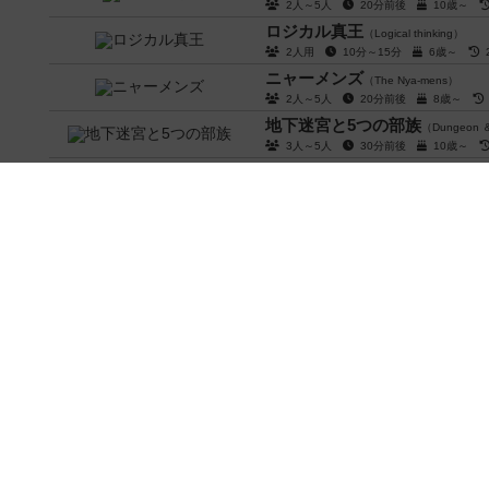
2人～5人
20分前後
10歳～
ロジカル真王
（Logical thinking）
2人用
10分～15分
6歳～
ニャーメンズ
（The Nya-mens）
2人～5人
20分前後
8歳～
地下迷宮と5つの部族
（Dungeon ＆
3人～5人
30分前後
10歳～
ゲシェンク
（Geschenkt / NO THANKS
3人～7人
20分～30分
8歳～
モンスタートレーダーBG
（Mons
2人～4人
20分～40分
8歳～
ファフニル
（Fafnir）
2人～4人
20分前後
9歳～
ふたつの街の物語
（Between Two Ci
1人～7人
20分前後
8歳～
スシゴー
（Sushi Go!）
2人～5人
15分前後
8歳～