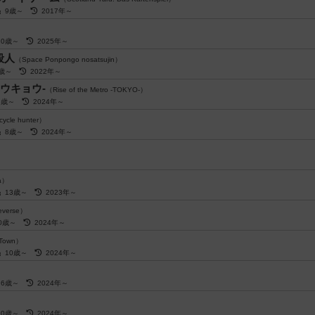
9歳～
2017年～
10歳～
2025年～
殺人
（Space Ponpongo nosatsujin）
3歳～
2022年～
ウキョウ-
（Rise of the Metro -TOKYO-）
8歳～
2024年～
ycle hunter）
8歳～
2024年～
ta）
13歳～
2023年～
everse）
10歳～
2024年～
 Town）
10歳～
2024年～
6歳～
2024年～
10歳～
2024年～