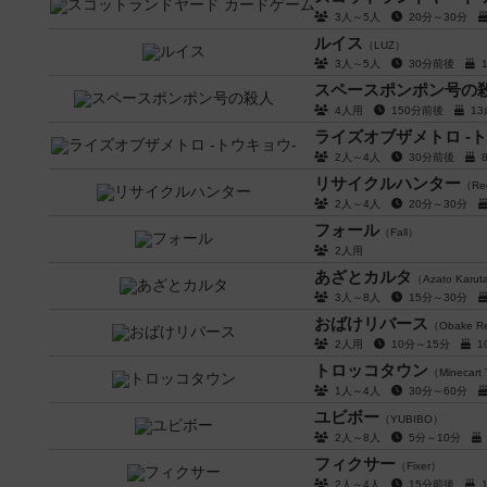
3人～5人
20分～30分
ルイス
（LUZ）
3人～5人
30分前後
スペースポンポン号の
4人用
150分前後
1
ライズオブザメトロ -ト
2人～4人
30分前後
リサイクルハンター
（Rec
2人～4人
20分～30分
フォール
（Fall）
2人用
あざとカルタ
（Azato Karu
3人～8人
15分～30分
おばけリバース
（Obake R
2人用
10分～15分
トロッコタウン
（Minecart
1人～4人
30分～60分
ユビボー
（YUBIBO）
2人～8人
5分～10分
フィクサー
（Fixer）
2人～4人
15分前後