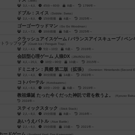
（Jass）
3人～4人
45分～60分
8歳～
1796年～
ドブル：スイス
（Dobble: Swiss）
2人～8人
15分前後
4歳～
2025年～
ゴーゴーウッドマン
（Go Go Woodman）
2人～7人
10分前後
5歳～
2025年～
クラッシュアイスゲーム / バランスアイスキューブ / ペ
ップ
（Crush Ice / Penguin Trap）
2人～4人
5分～10分
6歳～
2016年～
会話型心理ゲーム 人狼DX
（JIN-ROU DX）
4人～20人
10分～90分
10歳～
2015年～
ドミニオン：異郷 第二版（拡張）
（Dominion: Hinterlands (Second E
2人～4人
30分前後
14歳～
2022年～
コトバーテル
（Kotobaateru）
4人～6人
10分～20分
6歳～
2019年～
教祖爆誕 たった今くだった神託で君を救うよ。
（Kyouso Bak
2024年～
スティックスタック
（Stick Stack）
2人～8人
15分前後
8歳～
2016年～
あいうえバトル
（Aiue Battle）
2人～6人
15分前後
10歳～
2021年～
カードゲーム
（Scotland Yard: Das Kartenspiel）