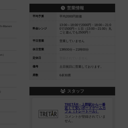
営業情報
平均予算
平均2000円前後
13:00～18:00で2000円・18:00～21:0
ch-Manen
料金レンジ
0で1500円～１日（13:00～21:00）丸
ごと遊んでも2500円！
平日営業
営業していません
休日営業
13時00分～21時00分
ion）
定休日
登録されていません
備考
土日祝日に営業しております。
席数
6卓30席
スタッフ
n）
TRETÅR - 上野駅から一番
近くて安いボードゲームカ
フェ（トレートール）
コメントが登録されていま
せん。