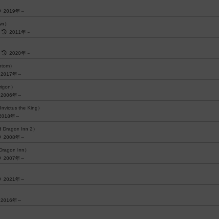
2019年～
own）
～
2011年～
～
2020年～
antom）
2017年～
rigon）
2006年～
Invictus the King）
2018年～
 Dragon Inn 2）
2008年～
Dragon Inn）
2007年～
2021年～
2016年～