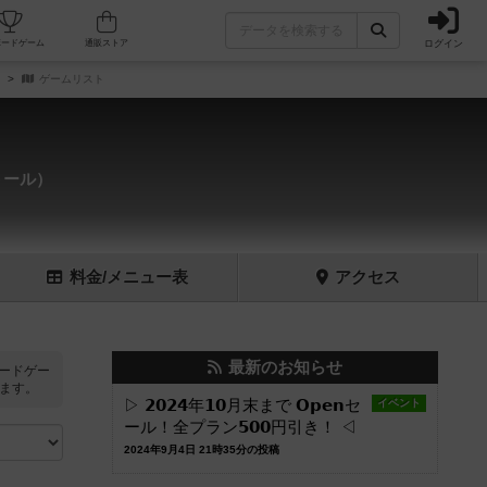
ログイン
フェ/店舗
人気ボードゲーム
通販ストア
ゲームリスト
トール）
料金
/メニュー
表
アクセス
最新のお知らせ
ードゲー
ます。
▷ 𝟮𝟬𝟮𝟰年𝟭𝟬月末まで 𝗢𝗽𝗲𝗻セ
イベント
ール！全プラン𝟱𝟬𝟬円引き！ ◁
2024年9月4日 21時35分の投稿