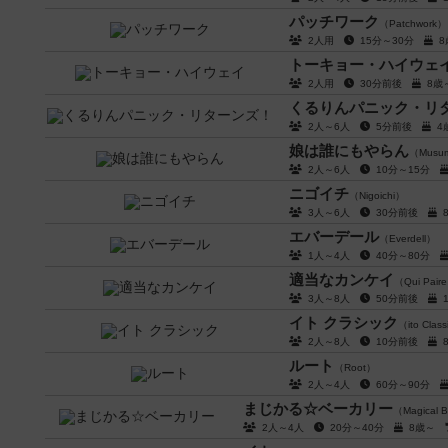
パッチワーク
（Patchwork）
2人用
15分～30分
トーキョー・ハイウェ
2人用
30分前後
8
くるりんパニック・リ
2人～6人
5分前後
娘は誰にもやらん
（Musum
2人～6人
10分～15分
ニゴイチ
（Nigoichi）
3人～6人
30分前後
エバーデール
（Everdell）
1人～4人
40分～80分
適当なカンケイ
（Qui Paire
3人～8人
50分前後
イト クラシック
（ito Clas
2人～8人
10分前後
ルート
（Root）
2人～4人
60分～90分
まじかる☆ベーカリー
（Magical 
2人～4人
20分～40分
8歳～