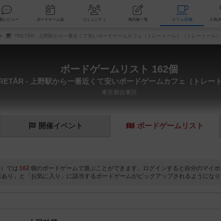
索
新着レビュー
ボードゲーム会
コミュニティ
掲示板一覧
カ
TRETÅR - 上野駅から一番近くて安いボードゲームカフェ（トレートール）（トレートール）
ボードゲームリスト 162個
TRETÅR - 上野駅から一番近くて安いボードゲームカフェ（トレー
東京都台東区
開催
イベント
ボード
ゲーム
リスト
ル）では
162
個のボードゲームで遊ぶことができます。ログインすると自分のマイボ
味あり」と「お気に入り」に該当するボードゲームがピックアップされるようになり